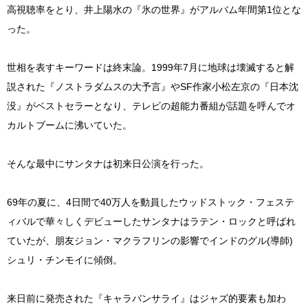
高視聴率をとり、井上陽水の『氷の世界』がアルバム年間第1位とな
った。
世相を表すキーワードは終末論。1999年7月に地球は壊滅すると解
説された『ノストラダムスの大予言』やSF作家小松左京の『日本沈
没』がベストセラーとなり、テレビの超能力番組が話題を呼んでオ
カルトブームに沸いていた。
そんな最中にサンタナは初来日公演を行った。
69年の夏に、4日間で40万人を動員したウッドストック・フェステ
ィバルで華々しくデビューしたサンタナはラテン・ロックと呼ばれ
ていたが、朋友ジョン・マクラフリンの影響でインドのグル(導師)
シュリ・チンモイに傾倒。
来日前に発売された『キャラバンサライ』はジャズ的要素も加わ