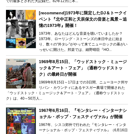
での最多とされた大記録だ。82年12月に本...
[recommend]1973年に限定したDJ＆トークイ
ベント『北中正和と天辰保文の音楽と風景～追
憶の1973年』開催！
1973年、あなたはどんな音楽を聴いていましたか？
1973年、ローリング・ストーンズの来日中止に始ま
り、数々の“外タレ”がやって来てニューロックの幕がい
っせいに開けた。邦楽では、細野晴臣『HO...
1969年8月15日、「ウッドストック・ミュージ
ック＆アート・フェア」（通称ウッドストッ
ク）の最終日が開催
1969年8月15日～17日までの3日間、ニューヨーク州サ
リバン・カウンティにあるヤスガー農場で開催された
「ウッドストック・ミュージック＆アート・フェア」（通称ウッドストッ
ク）は、40～50万人...
1967年6月16日、『モンタレー・インターナシ
ョナル・ポップ・フェスティヴァル』が開催
1967年、シスコ郊外で行われた『モンタレー・インタ
ーナショナル・ポップ・フェスティヴァル』（6月16日