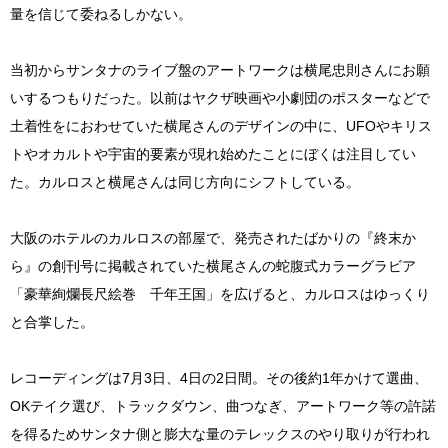
量を信じて委ねるしかない。
当初からサンタナのライブ盤のアートワークは横尾忠則さんにお願
いするつもりだった。以前はヤクザ映画や小劇団のポスターなどで
土着性をにおわせていた横尾さんのデザインの中に、UFOやキリス
トやオカルトや宇宙的要素が現れ始めたことにぼくは注目してい
た。カルロスと横尾さんは同じ方向にシフトしている。
大阪のホテルのカルロスの部屋で、発売されたばかりの『終末か
ら』の創刊号に掲載されていた横尾さんの蛇腹式カラーグラビア
「豪華絢爛長尺絵巻 千年王国」を広げると、カルロスはゆっくり
と合掌した。
レコーディングは7月3日、4日の2日間。その後約1年かけて選曲、
OKテイク選び、トラックダウン、曲つなぎ、アートワーク等の許諾
を得るためサンタナ側と膨大な量のテレックスのやり取りが行われ