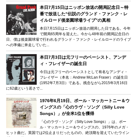
本日7月15日はニッポン放送の開局記念日～特
番で放送した“伝説のグランド・ファンク・レ
イルロード後楽園球場ライブ”の真相
本日7月15日はニッポン放送の開局した日である。今年
で開局65周年を迎えた。今から48年前の開局記念日の
日、僕は後楽園球場で行われるグランド・ファンク・レイルロードのライブ
への準備に奔走していた...
本日7月3日は元フリーのベーシスト、アンデ
ィ・フレイザーの誕生日
今日は元フリーのベーシストとして有名なアンディ・
フレイザー（本名：Andrew McLan Fraser）の誕生日
(1952年7月3日）である。残念ながら2015年3月16日
に62歳という若さで...
1976年6月19日、ポール・マッカートニー＆ウ
イングスの「心のラヴ・ソング（Silly Love
Songs）」が全米1位を獲得
「心のラヴ・ソング（Silly Love Songs）」は、ポー
ル・マッカートニー＆ウイングスの、1976年のメガ・
ヒット曲だ。英国では2位止まりだったものの、絶頂期を迎えていたウイン