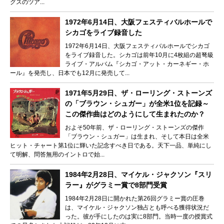
グスのツア...
1972年6月14日、大阪フェスティバルホールで
シカゴをライブ録音した
1972年6月14日、大阪フェスティバルホールでシカゴ
をライブ録音した。シカゴは前年10月に4枚組の超弩級
ライブ・アルバム『シカゴ・アット・カーネギー・ホ
ール』を発売し、日本でも12月に発売して...
1971年5月29日、ザ・ローリング・ストーンズ
の「ブラウン・シュガー」が全米1位を記録～
この傑作曲はどのようにして生まれたのか？
およそ50年前、ザ・ローリング・ストーンズの傑作
「ブラウン・シュガー」は生まれ、そして本日は全米
ヒット・チャート第1位に輝いた記念すべき日である。天下一品、単純にし
て明解、問答無用のイントロで始...
1984年2月28日、マイケル・ジャクソン『スリ
ラー』がグラミー賞で8部門受賞
1984年2月28日に開かれた第26回グラミー賞の圧巻
は、マイケル・ジャクソン独占とも呼べる獲得状況だ
った。彼が手にしたのは実に8部門。当時一度の授賞式