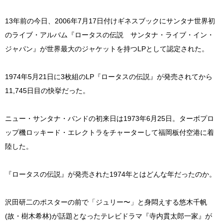
13年前の今日、2006年7月17日付けギネスブックにサンタナ世界初
のライブ・アルバム『ロータスの伝説 サンタナ・ライブ・イン・
ジャパン』が世界最大のジャケットを持つLPとして認定された。
1974年5月21日に3枚組のLP『ロータスの伝説』が発売されてから
11,745日目の快挙だった。
ニュー・サンタナ・バンドの初来日は1973年6月25日。ターボプロ
ップ機ロッキード・エレクトラをチャーターして福岡板付空港に着
陸した。
『ロータスの伝説』が発売された1974年とはどんな年だったのか。
沢田研二のポスターの前で「ジュリー〜」と身悶えする悠木千帆
(故・樹木希林)が話題となったテレビドラマ『寺内貫太郎一家』が