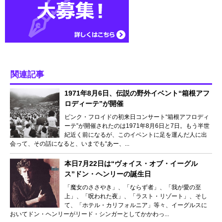
関連記事
1971年8月6日、伝説の野外イベント“箱根アフ
ロディーテ”が開催
ピンク・フロイドの初来日コンサート“箱根アフロディ
ーテ”が開催されたのは1971年8月6日と7日。もう半世
紀近く前になるが、このイベントに足を運んだ人に出
会って、その話になると、いまでも“あー、...
本日7月22日は“ヴォイス・オブ・イーグル
ス”ドン・ヘンリーの誕生日
「魔女のささやき」、「ならず者」、「我が愛の至
上」、「呪われた夜」、「ラスト・リゾート」、そし
て、「ホテル・カリフォルニア」等々、イーグルスに
おいてドン・ヘンリーがリード・シンガーとしてかかわっ...