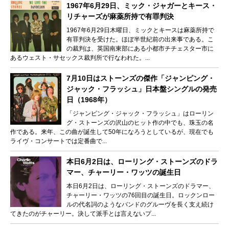
1967年6月29日、ミック・ジャガーとキース・
リチャーズが麻薬所持で有罪判決
1967年6月29日木曜日、ミックとキースは麻薬所持で
有罪判決を受けた。ほぼ半世紀前の出来事である。こ
の裁判は、英国南東部にある小都市チチェスター市に
あるウェスト・サセックス裁判所で行なわれた。...
7月10日はストーンズの傑作「ジャンピング・
ジャック・フラッシュ」日本盤シングルの発売
日（1968年）
「ジャンピング・ジャック・フラッシュ」はローリン
グ・ストーンズの沢山のヒット作の中でも、珠玉の名
作である。来年、この曲が誕生して50年になろうとしているが、現在でも
ライヴ・コンサートでは定番曲で...
本日6月2日は、ローリング・ストーンズのドラ
マー、チャーリー・ワッツの誕生日
本日6月2日は、ローリング・ストーンズのドラマー、
チャーリー・ワッツの76回目の誕生日。ロックンロー
ルの代名詞のようなバンドのグルーヴを長く支え続け
てきたのがチャーリー。決して派手とは言えないプ...