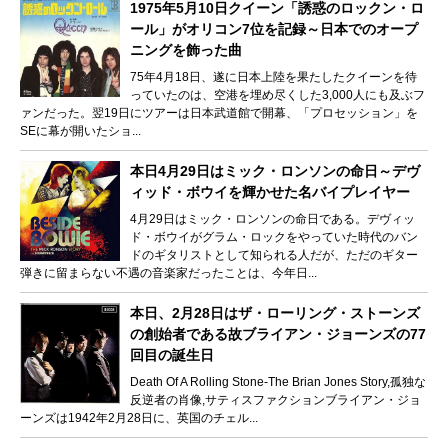
1975年5月10日クイーン「誘惑のロックン・ロ
ール」がオリコン7位を記録～日本でのオープ
ニングを飾った曲
75年4月18日、遂に日本上陸を果たしたクイーンを待
っていたのは、空港を埋め尽くした3,000人にも及ぶフ
ァンだった。翌19日にツアーは日本武道館で開幕、「プロセッション」を
SEに幕が開いたショ...
本日4月29日はミック・ロンソンの命日～デヴ
ィッド・ボウイを輝かせた名バイプレイヤー
4月29日はミック・ロンソンの命日である。デヴィッ
ド・ボウイがグラム・ロックをやっていた時代のバン
ドのギタリストとして知られる人だが、ただのギター
弾きに留まらない不遇の音楽家だったことは、今年日...
本日、2月28日はザ・ローリング・ストーンズ
の創始者である故ブライアン・ジョーンズの77
回目の誕生日
Death Of A Rolling Stone-The Brian Jones Story,孤独な
反逆者の肖像,サティスファクションブライアン・ジョ
ーンズは1942年2月28日に、英国のチェル...