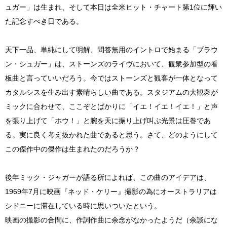
ュガー」は生まれ、そして本日は全米ヒット・チャート第1位に輝い
た記念すべき日である。
天下一品、単純にして明解、問答無用のイントロで始まる「ブラウ
ン・シュガー」は、ストーンズのライヴにおいて、観衆参加型の看
板曲と言っていいだろう。今ではストーンズと観客が一体となって
カタルシスを生み出す素晴らしい曲である。スタジアムの大観衆が
ミックに合わせて、ここぞとばかりに「イエ！イエ！イエ！」と声
を張り上げて「ホウ！」と腕を天に振り上げ叫ぶ光景は圧巻であ
る。実に良く考え抜かれた曲であると思う。さて、どのようにして
この傑作中の傑作は生まれたのだろうか？
後年ミック・ジャガーが語る所によれば、この曲のアイデアは、
1969年7月に映画『ネッド・ケリー』撮影の為にオーストラリアは
シドニーに滞在している時に思いついたという。
映画の撮影の合間に、作詞作曲に余念がなかったようだ（余談にな