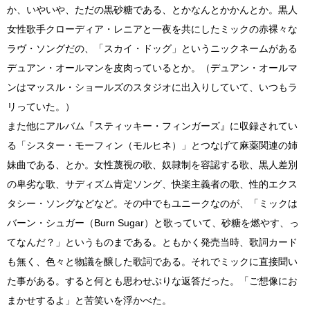
か、いやいや、ただの黒砂糖である、とかなんとかかんとか。黒人
女性歌手クローディア・レニアと一夜を共にしたミックの赤裸々な
ラヴ・ソングだの、「スカイ・ドッグ」というニックネームがある
デュアン・オールマンを皮肉っているとか。（デュアン・オールマ
ンはマッスル・ショールズのスタジオに出入りしていて、いつもラ
リっていた。）
また他にアルバム『スティッキー・フィンガーズ』に収録されてい
る「シスター・モーフィン（モルヒネ）」とつなげて麻薬関連の姉
妹曲である、とか。女性蔑視の歌、奴隷制を容認する歌、黒人差別
の卑劣な歌、サディズム肯定ソング、快楽主義者の歌、性的エクス
タシー・ソングなどなど。その中でもユニークなのが、「ミックは
バーン・シュガー（Burn Sugar）と歌っていて、砂糖を燃やす、っ
てなんだ？」というものまである。ともかく発売当時、歌詞カード
も無く、色々と物議を醸した歌詞である。それでミックに直接聞い
た事がある。すると何とも思わせぶりな返答だった。「ご想像にお
まかせするよ」と苦笑いを浮かべた。