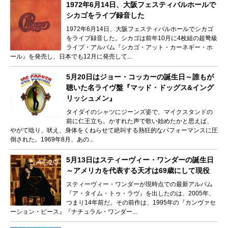
1972年6月14日、大阪フェスティバルホールで
シカゴをライブ録音した
1972年6月14日、大阪フェスティバルホールでシカゴ
をライブ録音した。シカゴは前年10月に4枚組の超弩級
ライブ・アルバム『シカゴ・アット・カーネギー・ホ
ール』を発売し、日本でも12月に発売して...
5月20日はジョー・コッカーの誕生日～誰もが
聴いた名ライヴ盤『マッド・ドッグス&イング
リッシュメン』
タイダイのシャツにジーンズ姿で、マイクスタンドの
前に仁王立ち。かすれた声で歌い始めたかと思えば、
やがて唸り、吠え、身体をくねらせて絶叫する熱狂的なパフォーマンスに圧
倒された。1969年8月、あの...
5月13日はスティーヴィー・ワンダーの誕生日
～アメリカを代表する天才は69歳にして現役
スティーヴィー・ワンダーが現時点での最新アルバム
『ア・タイム・トゥ・ラヴ』を出したのは、2005年、
つまり14年前だ。その前作は、1995年の『カンヴァセ
ーション・ピース』『ナチュラル・ワンダー...