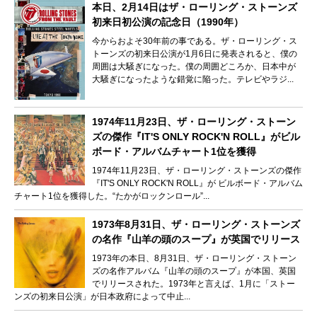
本日、2月14日はザ・ローリング・ストーンズ
初来日初公演の記念日（1990年）
今からおよそ30年前の事である。ザ・ローリング・ス
トーンズの初来日公演が1月6日に発表されると、僕の
周囲は大騒ぎになった。僕の周囲どころか、日本中が
大騒ぎになったような錯覚に陥った。テレビやラジ...
1974年11月23日、ザ・ローリング・ストーン
ズの傑作『IT'S ONLY ROCK'N ROLL』がビル
ボード・アルバムチャート1位を獲得
1974年11月23日、ザ・ローリング・ストーンズの傑作
『IT'S ONLY ROCK'N ROLL』が ビルボード・アルバム
チャート1位を獲得した。“たかがロックンロール”...
1973年8月31日、ザ・ローリング・ストーンズ
の名作『山羊の頭のスープ』が英国でリリース
1973年の本日、8月31日、ザ・ローリング・ストーン
ズの名作アルバム『山羊の頭のスープ』が本国、英国
でリリースされた。1973年と言えば、1月に「ストー
ンズの初来日公演」が日本政府によって中止...