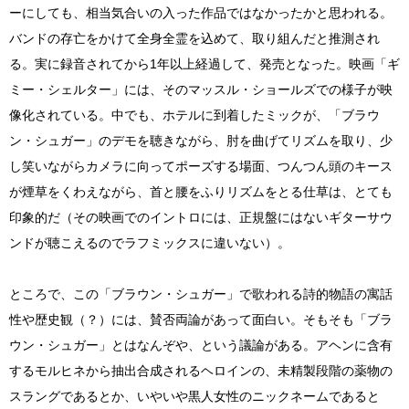
ーにしても、相当気合いの入った作品ではなかったかと思われる。
バンドの存亡をかけて全身全霊を込めて、取り組んだと推測され
る。実に録音されてから1年以上経過して、発売となった。映画「ギ
ミー・シェルター」には、そのマッスル・ショールズでの様子が映
像化されている。中でも、ホテルに到着したミックが、「ブラウ
ン・シュガー」のデモを聴きながら、肘を曲げてリズムを取り、少
し笑いながらカメラに向ってポーズする場面、つんつん頭のキース
が煙草をくわえながら、首と腰をふりリズムをとる仕草は、とても
印象的だ（その映画でのイントロには、正規盤にはないギターサウ
ンドが聴こえるのでラフミックスに違いない）。
ところで、この「ブラウン・シュガー」で歌われる詩的物語の寓話
性や歴史観（？）には、賛否両論があって面白い。そもそも「ブラ
ウン・シュガー」とはなんぞや、という議論がある。アヘンに含有
するモルヒネから抽出合成されるヘロインの、未精製段階の薬物の
スラングであるとか、いやいや黒人女性のニックネームであると