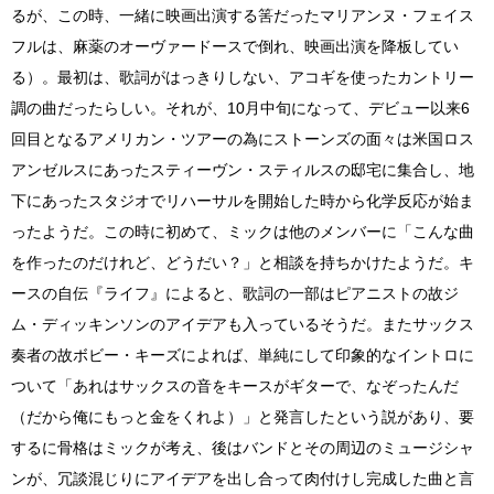
るが、この時、一緒に映画出演する筈だったマリアンヌ・フェイス
フルは、麻薬のオーヴァードースで倒れ、映画出演を降板してい
る）。最初は、歌詞がはっきりしない、アコギを使ったカントリー
調の曲だったらしい。それが、10月中旬になって、デビュー以来6
回目となるアメリカン・ツアーの為にストーンズの面々は米国ロス
アンゼルスにあったスティーヴン・スティルスの邸宅に集合し、地
下にあったスタジオでリハーサルを開始した時から化学反応が始ま
ったようだ。この時に初めて、ミックは他のメンバーに「こんな曲
を作ったのだけれど、どうだい？」と相談を持ちかけたようだ。キ
ースの自伝『ライフ』によると、歌詞の一部はピアニストの故ジ
ム・ディッキンソンのアイデアも入っているそうだ。またサックス
奏者の故ボビー・キーズによれば、単純にして印象的なイントロに
ついて「あれはサックスの音をキースがギターで、なぞったんだ
（だから俺にもっと金をくれよ）」と発言したという説があり、要
するに骨格はミックが考え、後はバンドとその周辺のミュージシャ
ンが、冗談混じりにアイデアを出し合って肉付けし完成した曲と言