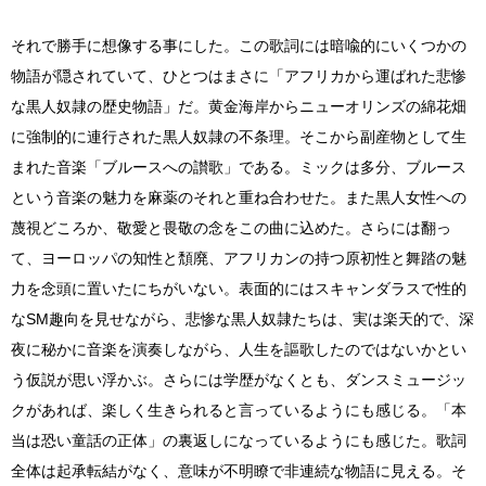
それで勝手に想像する事にした。この歌詞には暗喩的にいくつかの
物語が隠されていて、ひとつはまさに「アフリカから運ばれた悲惨
な黒人奴隷の歴史物語」だ。黄金海岸からニューオリンズの綿花畑
に強制的に連行された黒人奴隷の不条理。そこから副産物として生
まれた音楽「ブルースへの讃歌」である。ミックは多分、ブルース
という音楽の魅力を麻薬のそれと重ね合わせた。また黒人女性への
蔑視どころか、敬愛と畏敬の念をこの曲に込めた。さらには翻っ
て、ヨーロッパの知性と頽廃、アフリカンの持つ原初性と舞踏の魅
力を念頭に置いたにちがいない。表面的にはスキャンダラスで性的
なSM趣向を見せながら、悲惨な黒人奴隷たちは、実は楽天的で、深
夜に秘かに音楽を演奏しながら、人生を謳歌したのではないかとい
う仮説が思い浮かぶ。さらには学歴がなくとも、ダンスミュージッ
クがあれば、楽しく生きられると言っているようにも感じる。「本
当は恐い童話の正体」の裏返しになっているようにも感じた。歌詞
全体は起承転結がなく、意味が不明瞭で非連続な物語に見える。そ