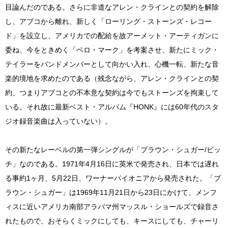
目論んだのである。さらに非道なアレン・クラインとの契約を解除
し、アブコから離れ、新しく「ローリング・ストーンズ・レコー
ド」を設立し、アメリカでの配給を故アーメット・アーティガンに
委ね、今をときめく「ベロ・マーク」を考案させ、新たにミック・
テイラーをバンドメンバーとして向かい入れ、心機一転、新たな音
楽的境地を求めたのである（残念ながら、アレン・クラインとの契
約、つまりアブコとの不本意な契約は今でもストーンズを拘束して
いる。それ故に最新ベスト・アルバム『HONK』には60年代のスタ
ジオ録音楽曲は入っていない）。
その新たなレーベルの第一弾シングルが「ブラウン・シュガー/ビッ
チ」なのである。1971年4月16日に英米で発売され、日本では遅れ
る事約1ヶ月、5月22日、ワーナーパイオニアから発売された。「ブ
ラウン・シュガー」は1969年11月21日から23日にかけて、メンフ
ィスに近いアメリカ南部アラバマ州マッスル・ショールズで録音さ
れたもので、おそらくミックにしても、キースにしても、チャーリ