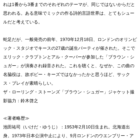
れは1番から3番までのそれぞれのテーマが、同じではないからだと
思われる。ある意味でミックの作る詩的言語世界は、とてもシュー
ルだと考えている。
蛇足だが、一般発売の前年、1970年12月18日、ロンドンのオリンピ
ック・スタジオでキースの27歳の誕生パーティが催された。そこで
エリック・クラプトンとアル・クーパーが参加した「ブラウン・シ
ュガー」が演奏され録音された。これを聴くと、なぜか、この曲の
名脇役は、故ボビー・キーズではなかったかと思うほど、サック
ス・プレイが素晴らしい。
ザ・ローリング・ストーンズ「ブラウン・シュガー」ジャケット撮
影協力：鈴木啓之
≪著者略歴≫
池田祐司（いけだ・ゆうじ）：1953年2月10日生まれ。北海道出
身。1973年日本公演中止により、9月ロンドンのウエンブリー・ア