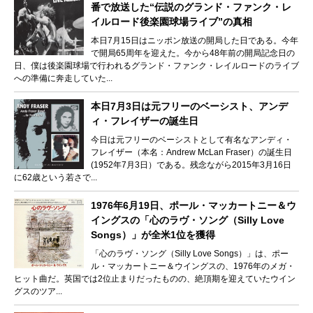
番で放送した“伝説のグランド・ファンク・レ
イルロード後楽園球場ライブ”の真相
本日7月15日はニッポン放送の開局した日である。今年
で開局65周年を迎えた。今から48年前の開局記念日の
日、僕は後楽園球場で行われるグランド・ファンク・レイルロードのライブ
への準備に奔走していた...
本日7月3日は元フリーのベーシスト、アンデ
ィ・フレイザーの誕生日
今日は元フリーのベーシストとして有名なアンディ・
フレイザー（本名：Andrew McLan Fraser）の誕生日
(1952年7月3日）である。残念ながら2015年3月16日
に62歳という若さで...
1976年6月19日、ポール・マッカートニー＆ウ
イングスの「心のラヴ・ソング（Silly Love
Songs）」が全米1位を獲得
「心のラヴ・ソング（Silly Love Songs）」は、ポー
ル・マッカートニー＆ウイングスの、1976年のメガ・
ヒット曲だ。英国では2位止まりだったものの、絶頂期を迎えていたウイン
グスのツア...