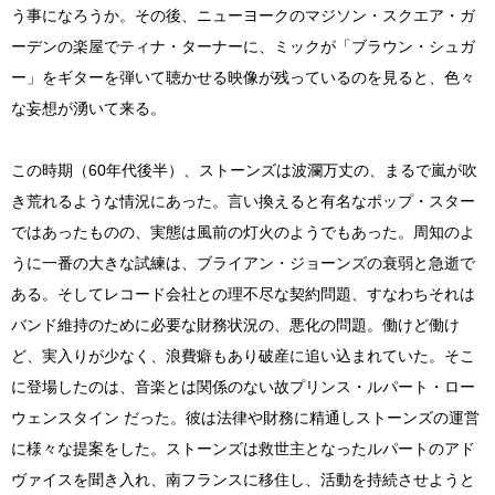
う事になろうか。その後、ニューヨークのマジソン・スクエア・ガ
ーデンの楽屋でティナ・ターナーに、ミックが「ブラウン・シュガ
ー」をギターを弾いて聴かせる映像が残っているのを見ると、色々
な妄想が湧いて来る。
この時期（60年代後半）、ストーンズは波瀾万丈の、まるで嵐が吹
き荒れるような情況にあった。言い換えると有名なポップ・スター
ではあったものの、実態は風前の灯火のようでもあった。周知のよ
うに一番の大きな試練は、ブライアン・ジョーンズの衰弱と急逝で
ある。そしてレコード会社との理不尽な契約問題、すなわちそれは
バンド維持のために必要な財務状況の、悪化の問題。働けど働け
ど、実入りが少なく、浪費癖もあり破産に追い込まれていた。そこ
に登場したのは、音楽とは関係のない故プリンス・ルパート・ロー
ウェンスタイン だった。彼は法律や財務に精通しストーンズの運営
に様々な提案をした。ストーンズは救世主となったルパートのアド
ヴァイスを聞き入れ、南フランスに移住し、活動を持続させようと