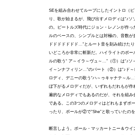
SEを組み合わせてループにしたイントロ（
り、歌が始まるが、飛び出すメロディは“♪ソ
の。ビートルズ時代にジョン・レノンが作っ
ルのベースの、シンプルとは対極の、音数が
ドドドドドドド…”とルート音を刻み続けた
いどころか非常に斬新だ。ハイライトのポー
ルの歌う“ ア～イラ～ヴュ～…”（①）は“♪
イ～ンナフィリン…”のパート（②）は“♪ド
ロディ、デニーの歌う“ハ～ゥキャナテ～ル…
ぼ下がるメロディだが、いずれもだれもが作
遍的なメロディでもあるのだが、それを組み
である。この3つのメロディはどれもまずポールが
ったり、ポールが②で”She”と歌っていたの
断言しよう。ポール・マッカートニー＆ウイングスの”Si