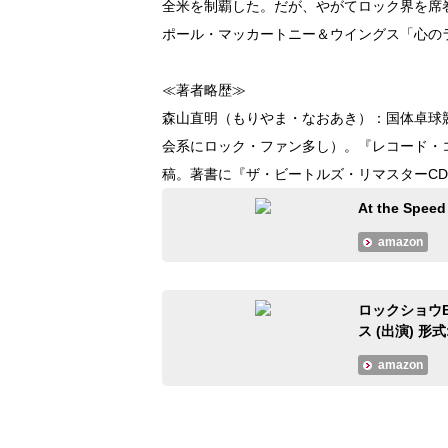
全米を制覇した。だが、やがてロック界を席
ポール・マッカートニー＆ウイングス「心の
≪著者略歴≫
森山直明（もりやま・なおあき）：国体卓球
会系にロック・ファン多し）。『レコード・
稿。著書に『ザ・ビートルズ・リマスターCD
At the Spe
amazon
ロックショウB
ス (出演) 形式: 
amazon