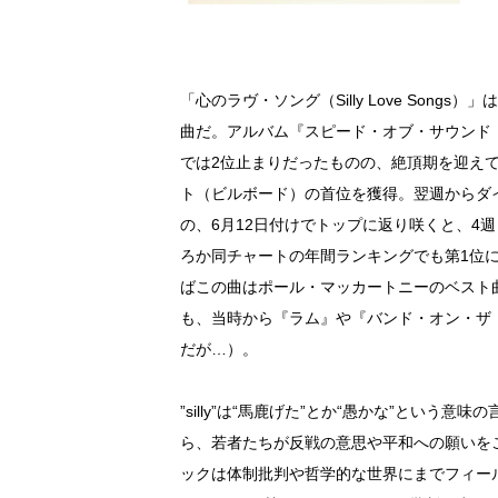
「心のラヴ・ソング（Silly Love Son
曲だ。アルバム『スピード・オブ・サウンド（Wing
では2位止まりだったものの、絶頂期を迎えて
ト（ビルボード）の首位を獲得。翌週からダ
の、6月12日付けでトップに返り咲くと、4
ろか同チャートの年間ランキングでも第1位
ばこの曲はポール・マッカートニーのベスト
も、当時から『ラム』や『バンド・オン・ザ
だが…）。
”silly”は“馬鹿げた”とか“愚かな”という
ら、若者たちが反戦の意思や平和への願いを
ックは体制批判や哲学的な世界にまでフィー