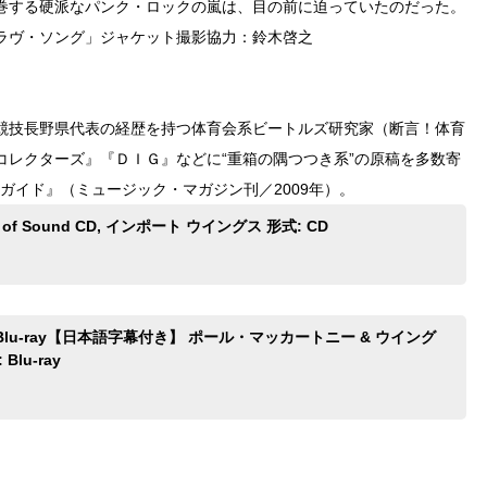
巻する硬派なパンク・ロックの嵐は、目の前に迫っていたのだった。
ラヴ・ソング」ジャケット撮影協力：鈴木啓之
競技長野県代表の経歴を持つ体育会系ビートルズ研究家（断言！体育
コレクターズ』『ＤＩＧ』などに“重箱の隅つつき系”の原稿を多数寄
ガイド』（ミュージック・マガジン刊／2009年）。
ed of Sound CD, インポート ウイングス 形式: CD
lu-ray【日本語字幕付き】 ポール・マッカートニー & ウイング
Blu-ray