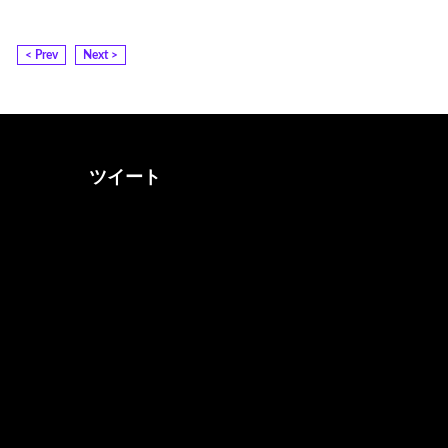
< Prev
Next >
ツイート
@otona_music_walkerさん
をフォロー
@0musicwalker