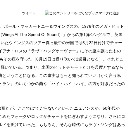
ツイート
gs）」は、ポール・マッカートニー＆ウイングスの、1976年のメガ・ヒット
s At The Speed Of Sound）』からの第1弾シングルで、英国
いたウイングスのツアー真っ最中の米国では5月22日付けでチャー
イアナ・ロスの「ラヴ・ハングオーヴァー」にその座を譲ったもの
週もその座を守った（6月19日は返り咲いて2週目となる）。それどこ
に輝いている。つまり、米国のヒットチャートだけを尺度とするなら
曲ということになる。この事実はもっと知られていい（かく言う私
・ラン』のいくつかの曲や「ハイ・ハイ・ハイ」の方が好きだったの
意味の言葉だが、ここでは“くだらない”といったニュアンスか。60年代か
こめたフォークやロックがチャートをにぎわすようになり、さらにロ
ルドを拡げていった。もちろん、そんな時代にもラヴ・ソングはあっ