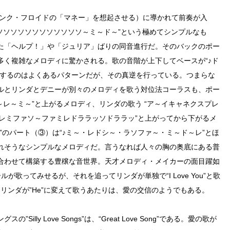
ピンク・フロイドの「マネー」を想起させる）に導かれて前奏が入
ソソソソソソソソソソソソ～ミ～ド～”という極めてシンプルなも
た「ヘルプ！」や「ジュリア」ばりの同音進行だ。そのバックのポー
多く複雑なメロディに驚かされる。歌の音階が上下してベースが“♪ド
りするのはよくあるパターンだが、その真逆を行っている。つまらな
ルとリンダとデニーが別々のメロディを歌う対位法コーラスも、ポー
ソ～レ～ミ～”と上がるメロディ、リンダの歌う “ア～イキャネクスプレ
～レミファソ～ファミレドララッソドララッ”と上がってから下がるメ
”のパート（③）は“♪ミ～・レドシ～・ラソファ～・ミ～ド～レ”とほ
れそうなシンプルなメロディだ。言うなれば人々の胸の奥底にある普
合わせて構築する豊穣な音世界。天才メロディ・メイカーの面目躍如
歌ってみせるが、それを追ってリンダが単独で“I Love You”と歌
をリンダが”He”に変えて歌うあたりは、愛の交信のようでもある。
lly Love Songs”は、“Great Love Song”である。愛の歌が