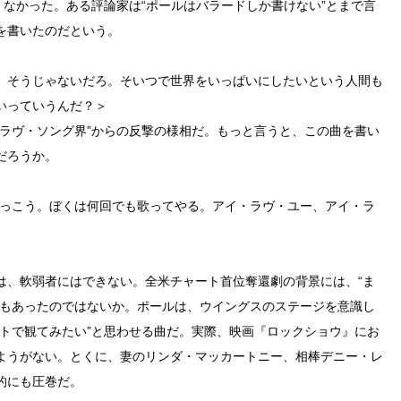
くなかった。ある評論家は“ポールはバラードしか書けない”とまで言
を書いたのだという。
 そうじゃないだろ。そいつで世界をいっぱいにしたいという人間も
いっていうんだ？＞
“ラヴ・ソング界”からの反撃の様相だ。もっと言うと、この曲を書い
だろうか。
けっこう。ぼくは何回でも歌ってやる。アイ・ラヴ・ユー、アイ・ラ
は、軟弱者にはできない。全米チャート首位奪還劇の背景には、“ま
面もあったのではないか。ポールは、ウイングスのステージを意識し
ートで観てみたい”と思わせる曲だ。実際、映画『ロックショウ』にお
ようがない。とくに、妻のリンダ・マッカートニー、相棒デニー・レ
的にも圧巻だ。