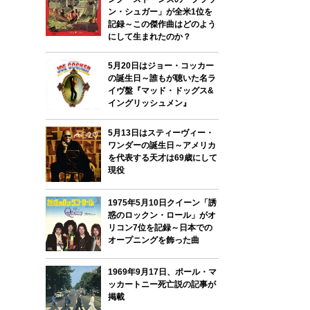
ン・シュガー」が全米1位を
記録～この傑作曲はどのよう
にして生まれたのか？
5月20日はジョー・コッカー
の誕生日～誰もが聴いた名ラ
イヴ盤『マッド・ドッグス&
イングリッシュメン』
5月13日はスティーヴィー・
ワンダーの誕生日～アメリカ
を代表する天才は69歳にして
現役
1975年5月10日クイーン「誘
惑のロックン・ロール」がオ
リコン7位を記録～日本での
オープニングを飾った曲
1969年9月17日、ポール・マ
ッカートニー死亡説の記事が
掲載