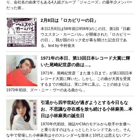
り、会社名の由来でもある4人組グループ「ジャニーズ」の最年少メンバー
だった彼...
2月8日は「ロカビリーの日」
本日2月8日は58年前(1958年)のこの日、第1回『日劇
ウエスタン・カーニバル』が開催された「ロカビリー
の日」。我が国のロック史が幕を開けた記念日であ
る。text by 中村俊夫
1971年の本日、第13回日本レコード大賞に輝
いた尾崎紀世彦の曲は…。
1971年、尾崎紀世彦「また逢う日まで」が第13回日本
レコード大賞に輝いた。しかし、この曲が大賞を受賞
するまでの物語は、実に2年に及ぶ。ことの始まりは
1970年初頭、ズー・ニー・ヴーのある曲から...
引退から四半世紀が過ぎようとする今日もな
お、不思議な存在感を放ち続ける小林麻美…本
日は小林麻美の誕生日
1970年代初頭、雑誌やCMのモデルから歌手や女優へ
と乗り出すのはちょっとしたトレンドであった。そん
な中で登場した小林麻美はそのスレンダーな肢体と10代とは思えないアン