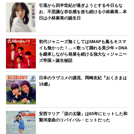
引退から四半世紀が過ぎようとする今日もな
お、不思議な存在感を放ち続ける小林麻美…本
日は小林麻美の誕生日
初代ジャニーズ無くしてはSMAPも嵐もキスマ
イも無かった！…＜歌って踊れる美少年＞DNA
を継承しながら発展を続ける強大な＜ジャニー
ズ帝国＞誕生秘話
日本のラヴコメの源流、岡崎友紀『おくさまは
18歳』
安西マリア「涙の太陽」は65年にヒットした和
製洋楽曲のリバイバル・ヒットだった