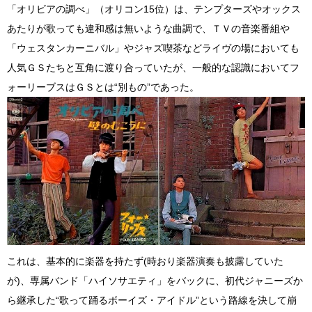
「オリビアの調べ」（オリコン15位）は、テンプターズやオックス
あたりが歌っても違和感は無いような曲調で、ＴＶの音楽番組や
「ウェスタンカーニバル」やジャズ喫茶などライヴの場においても
人気ＧＳたちと互角に渡り合っていたが、一般的な認識においてフ
ォーリーブスはＧＳとは“別もの”であった。
これは、基本的に楽器を持たず(時おり楽器演奏も披露していた
が)、専属バンド「ハイソサエティ」をバックに、初代ジャニーズか
ら継承した“歌って踊るボーイズ・アイドル”という路線を決して崩