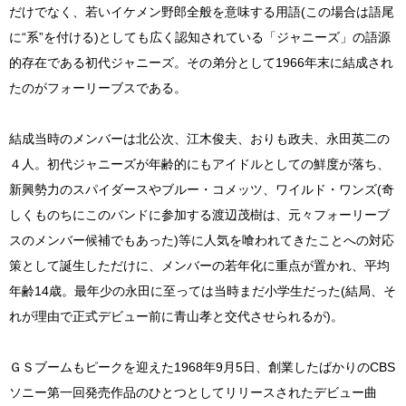
だけでなく、若いイケメン野郎全般を意味する用語(この場合は語尾
に“系”を付ける)としても広く認知されている「ジャニーズ」の語源
的存在である初代ジャニーズ。その弟分として1966年末に結成され
たのがフォーリーブスである。
結成当時のメンバーは北公次、江木俊夫、おりも政夫、永田英二の
４人。初代ジャニーズが年齢的にもアイドルとしての鮮度が落ち、
新興勢力のスパイダースやブルー・コメッツ、ワイルド・ワンズ(奇
しくものちにこのバンドに参加する渡辺茂樹は、元々フォーリーブ
スのメンバー候補でもあった)等に人気を喰われてきたことへの対応
策として誕生しただけに、メンバーの若年化に重点が置かれ、平均
年齢14歳。最年少の永田に至っては当時まだ小学生だった(結局、そ
れが理由で正式デビュー前に青山孝と交代させられるが)。
ＧＳブームもピークを迎えた1968年9月5日、創業したばかりのCBS
ソニー第一回発売作品のひとつとしてリリースされたデビュー曲