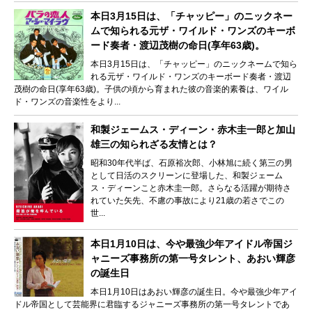
本日3月15日は、「チャッピー」のニックネー
ムで知られる元ザ・ワイルド・ワンズのキーボ
ード奏者・渡辺茂樹の命日(享年63歳)。
本日3月15日は、「チャッピー」のニックネームで知ら
れる元ザ・ワイルド・ワンズのキーボード奏者・渡辺
茂樹の命日(享年63歳)。子供の頃から育まれた彼の音楽的素養は、ワイル
ド・ワンズの音楽性をより...
和製ジェームス・ディーン・赤木圭一郎と加山
雄三の知られざる友情とは？
昭和30年代半ば、石原裕次郎、小林旭に続く第三の男
として日活のスクリーンに登場した、和製ジェーム
ス・ディーンこと赤木圭一郎。さらなる活躍が期待さ
れていた矢先、不慮の事故により21歳の若さでこの
世...
本日1月10日は、今や最強少年アイドル帝国ジ
ャニーズ事務所の第一号タレント、あおい輝彦
の誕生日
本日1月10日はあおい輝彦の誕生日。今や最強少年アイ
ドル帝国として芸能界に君臨するジャニーズ事務所の第一号タレントであ