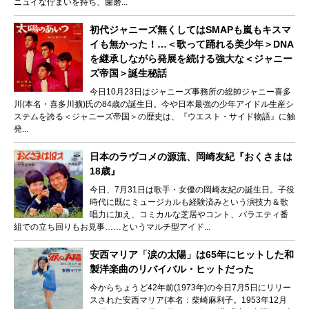
ニュイな佇まいを持ち、歯磨...
初代ジャニーズ無くしてはSMAPも嵐もキスマ
イも無かった！…＜歌って踊れる美少年＞DNA
を継承しながら発展を続ける強大な＜ジャニー
ズ帝国＞誕生秘話
今日10月23日はジャニーズ事務所の総帥ジャニー喜多
川(本名・喜多川擴)氏の84歳の誕生日。今や日本最強の少年アイドル生産シ
ステムを誇る＜ジャニーズ帝国＞の歴史は、『ウエスト・サイド物語』に触
発...
日本のラヴコメの源流、岡崎友紀『おくさまは
18歳』
今日、7月31日は歌手・女優の岡崎友紀の誕生日。子役
時代に既にミュージカルも経験済みという演技力＆歌
唱力に加え、コミカルな芝居やコント、バラエティ番
組での立ち回りもお見事……というマルチ型アイド...
安西マリア「涙の太陽」は65年にヒットした和
製洋楽曲のリバイバル・ヒットだった
今からちょうど42年前(1973年)の今日7月5日にリリー
スされた安西マリア(本名：柴崎麻利子。1953年12月