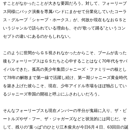
すことがなかったことが大きな要因だろう。対して、フォーリーブ
ス同様にバック演奏を専属バンドにまかせて分業化していたコーラ
ス・グループ「シャープ・ホークス」が、何故か現在もなおＧＳと
いうジャンルで語られている理由も、その“歌って踊る”というコン
セプトの違いにあるのかもしれない。
このように世間からＧＳ視されなかったからこそ、ブームが去った
後もフォーリーブスはＧＳたちと心中することはなく70年代をサバ
イバルできた。孤高の美少年集団ジャニーズ・ファミリーの核とし
て78年の解散まで第一線で活躍し続け、第一期ジャニーズ黄金時代
を築き上げた彼らこそ、現在、少年アイドル市場をほぼ独占してい
るジャニーズ帝国の開祖と呼ぶにふさわしいだろう。
そんなフォーリーブスも現在メンバーの半分が鬼籍に入り、ザ・ビ
ートルズやザ・フー、ザ・ジャガーズなどと状況的には同じだ。そ
して、残りの“葉っぱ”のひとり江木俊夫が今日6月４日、63回目の誕