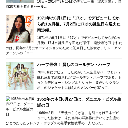
16日－2014年3月15日)のデビュー曲「涙の太陽」。当
時20万枚を超えるセール...
1971年の6月1日に「17才」でデビューしてか
ら約1ヵ月後、7月2日に17才の誕生日を迎えた
南沙織。
1971年の6月1日に「17才」でデビューしてから約1ヵ
月後に17才の誕生日を迎えた“歌手・南沙織”が生まれた
のは、同年の2月にオーディションのために初来日した彼女が、リン・アン
ダーソンの「ロー...
ハーフ最強！ 麗しのゴールデン・ハーフ
70年8月にデビューしたのが、5人全員がハーフという
触れ込みで結成された“ゴールデン・ハーフ”である。も
っともデビュー・シングルとなった「黄色いサクラン
ボ」のジャケットには5人のメンバーが写って...
1952年の本日6月27日は、ダニエル・ビダル生
誕の日
1969年8月、「天使のらくがき」を引っさげ日本デビ
ューした彼女は、未だ当時の洋楽界に於いては主流の
ひとつだったフレンチ・ポップスの若手女性歌手の一人だった。