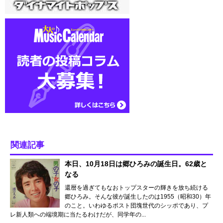
関連記事
本日、10月18日は郷ひろみの誕生日。62歳と
なる
還暦を過ぎてもなおトップスターの輝きを放ち続ける
郷ひろみ。そんな彼が誕生したのは1955（昭和30）年
のこと。いわゆるポスト団塊世代のシッポであり、プ
レ新人類への端境期に当たるわけだが、同学年の...