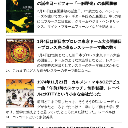
の誕生日～ビフォー『一触即発』の森園勝敏
2月18日は森園勝敏の誕生日。65歳になる。ベンチャ
ーズを聴いてエレキ・ギターを始めた森園は、中3の頃
にはブルースに目覚め、クリームやジミ・ヘンドリッ
クス、マイク・ブルームフィールドなどを聴きま...
1月4日は新日本プロレス東京ドーム大会開催日
～プロレス史に残るレスラーテーマ曲の数々
1月4日は恒例となった新日本プロレス東京ドーム大会
の開催日。ドームのような大会場となると、レスラー
の登場時の演出としてレスラーのテーマ曲は欠かせな
い。これまでにどんな曲がレスラーのテーマ曲になっ...
1974年11月21日 カルメン・マキ&OZデビュ
ー曲「午前1時のスケッチ」制作秘話。レーベ
ルはKITTYという小さな会社だった
前回どこまで話したっけ、そうそうOZにレコーディン
グが来たところまでだっけ？ 幸にして僕は大学に受
かり、勉学に燃えようと思っていたところに来た話だった。レーベルは
KITTYレコードという多賀英典...