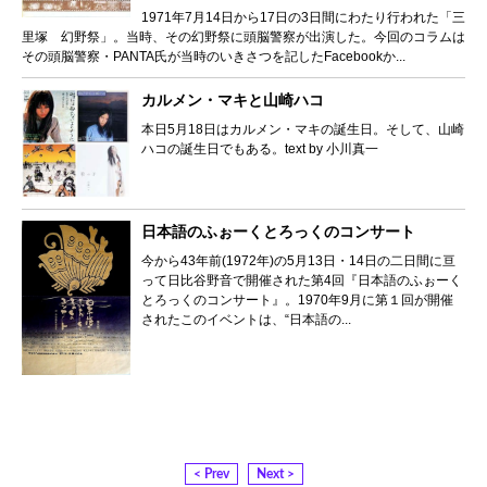
1971年7月14日から17日の3日間にわたり行われた「三
里塚 幻野祭」。当時、その幻野祭に頭脳警察が出演した。今回のコラムは
その頭脳警察・PANTA氏が当時のいきさつを記したFacebookか...
カルメン・マキと山崎ハコ
本日5月18日はカルメン・マキの誕生日。そして、山崎
ハコの誕生日でもある。text by 小川真一
日本語のふぉーくとろっくのコンサート
今から43年前(1972年)の5月13日・14日の二日間に亘
って日比谷野音で開催された第4回『日本語のふぉーく
とろっくのコンサート』。1970年9月に第１回が開催
されたこのイベントは、“日本語の...
< Prev
Next >