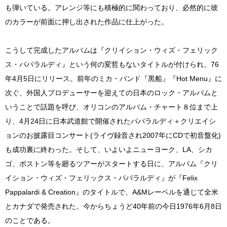
も弾いている。アレンジ等にも積極的に関わっており、必然的に彼
のカラーが前面に押し出された作品に仕上がった。
こうして完成したアルバムは『クリイション・ウィズ・フェリック
ス・パパラルディ』という何の変哲もないタイトルが付けられ、76
年4月5日にリリース。前年のミカ・バンド『黒船』『Hot Menu』に
次ぐ、外国人プロデューサーを迎えての日本のロック・アルバムと
いうことで話題を呼び、オリコンのアルバム・チャート８位まで上
り、4月24日に日本武道館で開催されたパパラルディ＋クリエイシ
ョンのお披露目コンサート(ライヴ録音され2007年にCDで初音盤化)
も成功裏に終わった。そして、いよいよニューヨーク、LA、シカ
ゴ、ボストン等を廻るツアーがスタートする日に、アルバム『クリ
イション・ウィズ・フェリックス・パパラルディ』が『Felix
Pappalardi & Creation』のタイトルで、A&Mレーベルを通じて全米
とカナダで発売された。今からちょうど40年前の今日1976年6月8日
のことである。