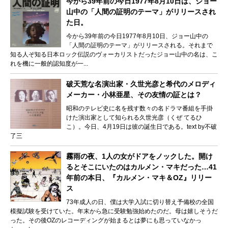
今から39年前の今日1977年8月10日は、ジョー
山中の「人間の証明のテーマ」がリリースされ
た日。
今から39年前の今日1977年8月10日、ジョー山中の
「人間の証明のテーマ」がリリースされる。それまで
知る人ぞ知る日本ロック伝説のヴォーカリストだったジョー山中の名は、こ
れを機に一般的認知度が一...
破天荒な名演出家・久世光彦と希代のメロディ
メーカー・小林亜星、その友情の証とは？
昭和のテレビ史に名を残す数々の名ドラマ番組を手掛
けた演出家として知られる久世光彦（くぜ てるひ
こ）。今日、4月19日は彼の誕生日である。text by不破
了三
霧雨の夜、1人の女がドアをノックした。開け
るとそこにいたのはカルメン・マキだった…41
年前の本日、『カルメン・マキ＆OZ』リリー
ス
73年成人の日、僕は大学入試に切り替え予備校の全国
模擬試験を受けていた。年末から急に受験勉強始めたのだ。母は嬉しそうだ
った。その後OZのレコーディングが始まるとは夢にも思っていなかっ