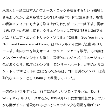
米国人と一緒に日本人がブルース・ロックを演奏するという物珍し
さもあってか、全米各地でこの“日米混成バンド”は注目され、現地
の音楽メディアにも大きく取り上げられたが、ツアー終了後、両者
は再び各々の活動に戻る。クリエイションは77年3月5日に3rdアル
バム『ピュア・エレクトリック・ソウル』(収録曲「See You in the
Night and Leave You at Dawn」はパパラルディに捧げた曲)をリリ
ース後、山内テツを加えオーストラリア・ツアーを敢行。その後は
メンバー・チェンジをくり返し、音楽的にもジャズ／フュージョン
色が濃くなり、81年にシングル「ロンリー・ハート」が初のオリコ
ン・トップ10ヒット(8位)となってからは、竹田以外のメンバーは流
動的なユニットとして84年まで機能していった。
一方のパパラルディは、79年にA&Mよりソロ・アルバム『Don’t
Worry Ma』をリリースするが、83年4月17日に女性問題のトラブル
から妻ゲイルに射殺されるというショッキングな最期を遂げてい