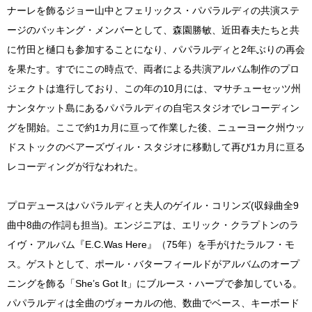
ナーレを飾るジョー山中とフェリックス・パパラルディの共演ステ
ージのバッキング・メンバーとして、森園勝敏、近田春夫たちと共
に竹田と樋口も参加することになり、パパラルディと2年ぶりの再会
を果たす。すでにこの時点で、両者による共演アルバム制作のプロ
ジェクトは進行しており、この年の10月には、マサチューセッツ州
ナンタケット島にあるパパラルディの自宅スタジオでレコーディン
グを開始。ここで約1カ月に亘って作業した後、ニューヨーク州ウッ
ドストックのベアーズヴィル・スタジオに移動して再び1カ月に亘る
レコーディングが行なわれた。
プロデュースはパパラルディと夫人のゲイル・コリンズ(収録曲全9
曲中8曲の作詞も担当)。エンジニアは、エリック・クラプトンのラ
イヴ・アルバム『E.C.Was Here』（75年）を手がけたラルフ・モ
ス。ゲストとして、ポール・バターフィールドがアルバムのオープ
ニングを飾る「She’s Got It」にブルース・ハープで参加している。
パパラルディは全曲のヴォーカルの他、数曲でベース、キーボード