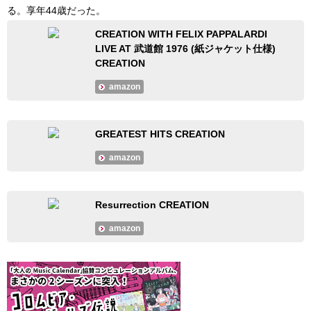
る。享年44歳だった。
CREATION WITH FELIX PAPPALARDI
LIVE AT 武道館 1976 (紙ジャケット仕様)
CREATION
amazon
GREATEST HITS CREATION
amazon
Resurrection CREATION
amazon