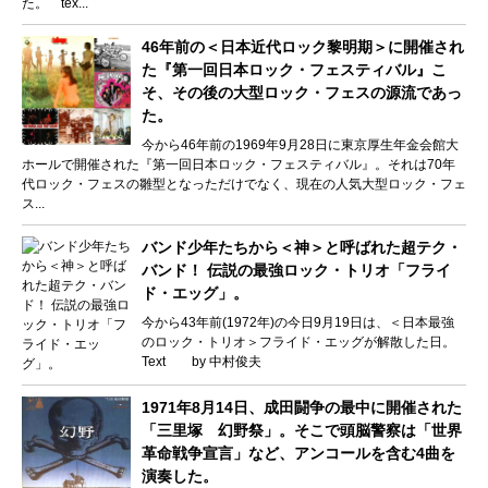
た。 tex...
46年前の＜日本近代ロック黎明期＞に開催され
た『第一回日本ロック・フェスティバル』こ
そ、その後の大型ロック・フェスの源流であっ
た。
今から46年前の1969年9月28日に東京厚生年金会館大
ホールで開催された『第一回日本ロック・フェスティバル』。それは70年
代ロック・フェスの雛型となっただけでなく、現在の人気大型ロック・フェ
ス...
バンド少年たちから＜神＞と呼ばれた超テク・
バンド！ 伝説の最強ロック・トリオ「フライ
ド・エッグ」。
今から43年前(1972年)の今日9月19日は、＜日本最強
のロック・トリオ＞フライド・エッグが解散した日。
Text by 中村俊夫
1971年8月14日、成田闘争の最中に開催された
「三里塚 幻野祭」。そこで頭脳警察は「世界
革命戦争宣言」など、アンコールを含む4曲を
演奏した。