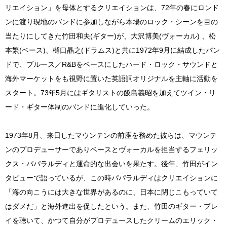
リエイション」を母体とするクリエイションは、72年の春にロンド
ンに渡り現地のバンドに参加しながら本場のロック・シーンを目の
当たりにしてきた竹田和夫(ギター)が、大沢博美(ヴォーカル) 、松
本繁(ベース)、樋口晶之(ドラムス)と共に1972年9月に結成したバン
ドで、ブルース／R&Bをベースにしたハード・ロック・サウンドと
海外マーケットをも視野に置いた英語詞オリジナルを主軸に活動を
スタート。73年5月にはギタリストの飯島義昭を加えてツイン・リ
ード・ギター体制のバンドに進化していった。
1973年8月、来日したマウンテンの前座を務めた彼らは、マウンテ
ンのプロデューサーでありベースとヴォーカルを担当するフェリッ
クス・パパラルディと運命的な出会いを果たす。後年、竹田がイン
タビューで語っているが、この時パパラルディはクリエイションに
「海の向こうには大きな世界があるのに、日本に閉じこもっていて
はダメだ」と海外進出を促したという。また、竹田のギター・プレ
イを聴いて、かつて自分がプロデュースしたクリームのエリック・