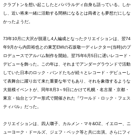
クラプトンを想い起こしたとパパラルディ自身も語っている。しか
し、近い将来一緒に活動する間柄になるとは両者とも夢想だにしな
かったようだ。
73年10月に大沢が脱退し4人編成となったクリエイションは、翌74
年9月から内田裕也との東芝EMIの石坂敬一ディレクター(当時)のプ
ロデュースでアルバム制作を開始。翌75年6月5日に遅いレコード・
デビューを飾った。この年は、それまでアンダーグラウンドで活動
していた日本のロック・バンドたちが続々とレコード・デビューし
て表舞台に躍り出て来た重要な年でもあり、それを象徴するような
大規模イベントが、同年8月3～9日にかけて札幌・名古屋・京都・
東京・仙台とツアー形式で開催された『ワールド・ロック・フェス
ティバル』だった。
クリエイションは、四人囃子、カルメン・マキ&OZ、イエロー、ニ
ューヨーク・ドールズ、ジェフ・ベック等と共に出演。さらにフィ