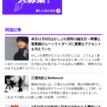
関連記事
本日11月9日はかしぶち哲郎の誕生日～華麗な
退廃感がムーンライダーズに貴重なアクセント
を与えていた
かしぶち哲郎が亡くなった日のことは、とてもよく覚
えている。吐く息がそのまま白く凍っていくような寒
い日だったのだが、その知らせを告げるメールを読んだ瞬間に、時間そのも
のまでもが凍てついていくように...
三浦光紀とBellwood
最初の出会いは、三浦さんが20歳、僕が18歳の時でし
た。早稲田大学グリークラブの先輩後輩として3年、そ
れから今日まで半世紀に渡るつきあいとなりました。
これまで三浦さんが成した数々の起業、その中に...
2月23日は70年代に日本の少女たちを夢中にさ