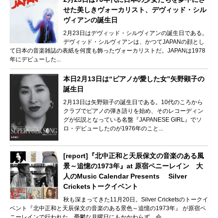
せた美しきヴォーカリスト、デヴィッド・シル
ヴィアンの誕生日
2月23日はデヴィッド・シルヴィアンの誕生日である。
デヴィッド・シルヴィアンは、かつてJAPANの顔とし
て日本の音楽雑誌の表紙を何度も飾ったヴォーカリストだ。JAPANは1978
年にデビューした...
本日2月13日は“ピアノが愛した女”矢野顕子の
誕生日
2月13日は矢野顕子の誕生日である。10代のころから
クラブでピアノの弾き語りを始め、そのレコーディン
グが伝説となっている名盤『JAPANESE GIRL』でソ
ロ・デビューしたのが1976年のこと...
[report]『北中正和と天辰保文の音楽のある風
景～追憶の1973年』at 原宿ペニーレイン 大
人のMusic Calendar Presents Silver
Cricketsトークイベント
秋も深まってきた11月20日。Silver Cricketsのトークイ
ベント『北中正和と天辰保文の音楽のある景色～追憶の1973年』 が原宿ペ
ニーレインで行われた。憂鬱な月曜日にもかかわらず、会...