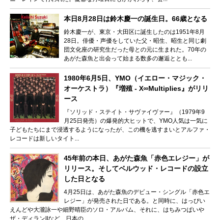
本日8月28日は鈴木慶一の誕生日。66歳となる
鈴木慶一が、東京・大田区に誕生したのは1951年8月
28日。俳優・声優をしていた父・昭生、昭生と同じ劇
団文化座の研究生だった母との元に生まれた。70年の
あがた森魚と出会って始まる数多の邂逅ととも...
1980年6月5日、YMO（イエロー・マジック・
オーケストラ）『増殖 - X∞Multiplies』がリリ
ース
『ソリッド・ステイト・サヴァイヴァー』（1979年9
月25日発売）の爆発的大ヒットで、YMO人気は一気に
子どもたちにまで浸透するようになったが、この機を逃すまいとアルファ・
レコードは新しいタイト...
45年前の本日、あがた森魚「赤色エレジー」が
リリース。そしてベルウッド・レコードの設立
した日となる
4月25日は、あがた森魚のデビュー・シングル「赤色エ
レジー」が発売された日である。と同時に、はっぴい
えんどや大瀧詠一や細野晴臣のソロ・アルバム、それに、はちみつぱいや
ザ・ディランIIなど、日本の...