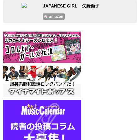
JAPANESE GIRL 矢野顕子
amazon