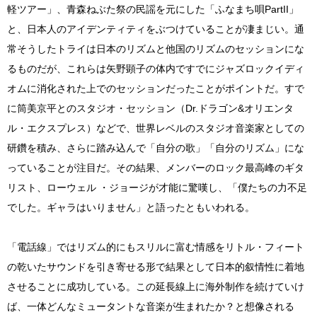
軽ツアー」、青森ねぶた祭の民謡を元にした「ふなまち唄PartII」
と、日本人のアイデンティティをぶつけていることが凄まじい。通
常そうしたトライは日本のリズムと他国のリズムのセッションにな
るものだが、これらは矢野顕子の体内ですでにジャズロックイディ
オムに消化された上でのセッションだったことがポイントだ。すで
に筒美京平とのスタジオ・セッション（Dr.ドラゴン&オリエンタ
ル・エクスプレス）などで、世界レベルのスタジオ音楽家としての
研鑽を積み、さらに踏み込んで「自分の歌」「自分のリズム」にな
っていることが注目だ。その結果、メンバーのロック最高峰のギタ
リスト、ローウェル ・ジョージが才能に驚嘆し、「僕たちの力不足
でした。ギャラはいりません」と語ったともいわれる。
「電話線」ではリズム的にもスリルに富む情感をリトル・フィート
の乾いたサウンドを引き寄せる形で結果として日本的叙情性に着地
させることに成功している。この延長線上に海外制作を続けていけ
ば、一体どんなミュータントな音楽が生まれたか？と想像される