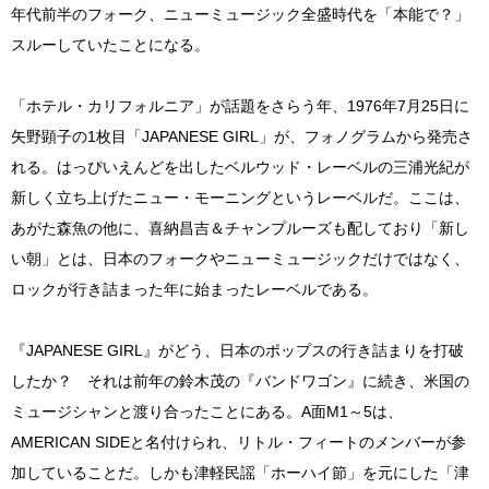
年代前半のフォーク、ニューミュージック全盛時代を「本能で？」
スルーしていたことになる。
「ホテル・カリフォルニア」が話題をさらう年、1976年7月25日に
矢野顕子の1枚目「JAPANESE GIRL」が、フォノグラムから発売さ
れる。はっぴいえんどを出したベルウッド・レーベルの三浦光紀が
新しく立ち上げたニュー・モーニングというレーベルだ。ここは、
あがた森魚の他に、喜納昌吉＆チャンプルーズも配しており「新し
い朝」とは、日本のフォークやニューミュージックだけではなく、
ロックが行き詰まった年に始まったレーベルである。
『JAPANESE GIRL』がどう、日本のポップスの行き詰まりを打破
したか？ それは前年の鈴木茂の『バンドワゴン』に続き、米国の
ミュージシャンと渡り合ったことにある。A面M1～5は、
AMERICAN SIDEと名付けられ、リトル・フィートのメンバーが参
加していることだ。しかも津軽民謡「ホーハイ節」を元にした「津