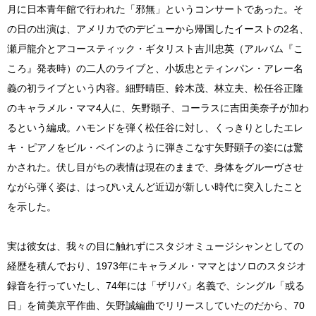
月に日本青年館で行われた「邪無」というコンサートであった。そ
の日の出演は、アメリカでのデビューから帰国したイーストの2名、
瀬戸龍介とアコースティック・ギタリスト吉川忠英（アルバム『こ
ころ』発表時）の二人のライブと、小坂忠とティンパン・アレー名
義の初ライブという内容。細野晴臣、鈴木茂、林立夫、松任谷正隆
のキャラメル・ママ4人に、矢野顕子、コーラスに吉田美奈子が加わ
るという編成。ハモンドを弾く松任谷に対し、くっきりとしたエレ
キ・ピアノをビル・ペインのように弾きこなす矢野顕子の姿には驚
かされた。伏し目がちの表情は現在のままで、身体をグルーヴさせ
ながら弾く姿は、はっぴいえんど近辺が新しい時代に突入したこと
を示した。
実は彼女は、我々の目に触れずにスタジオミュージシャンとしての
経歴を積んでおり、1973年にキャラメル・ママとはソロのスタジオ
録音を行っていたし、74年には「ザリバ」名義で、シングル「或る
日」を筒美京平作曲、矢野誠編曲でリリースしていたのだから、70