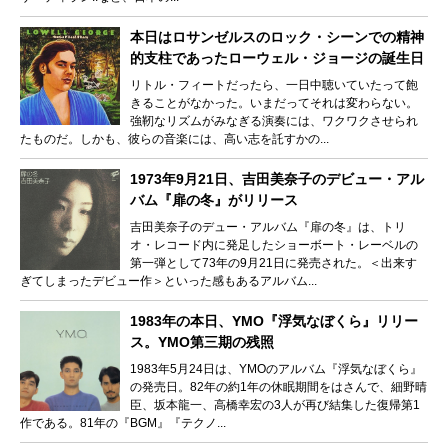
本日はロサンゼルスのロック・シーンでの精神
的支柱であったローウェル・ジョージの誕生日
リトル・フィートだったら、一日中聴いていたって飽
きることがなかった。いまだってそれは変わらない。
強靭なリズムがみなぎる演奏には、ワクワクさせられ
たものだ。しかも、彼らの音楽には、高い志を託すかの...
1973年9月21日、吉田美奈子のデビュー・アル
バム『扉の冬』がリリース
吉田美奈子のデュー・アルバム『扉の冬』は、トリ
オ・レコード内に発足したショーボート・レーベルの
第一弾として73年の9月21日に発売された。＜出来す
ぎてしまったデビュー作＞といった感もあるアルバム...
1983年の本日、YMO『浮気なぼくら』リリー
ス。YMO第三期の残照
1983年5月24日は、YMOのアルバム『浮気なぼくら』
の発売日。82年の約1年の休眠期間をはさんで、細野晴
臣、坂本龍一、高橋幸宏の3人が再び結集した復帰第1
作である。81年の『BGM』『テクノ...