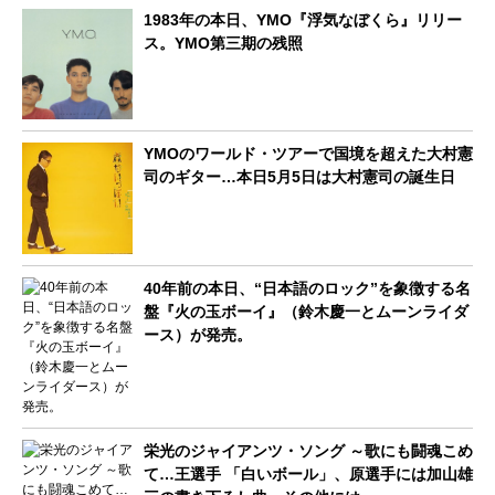
1983年の本日、YMO『浮気なぼくら』リリー
ス。YMO第三期の残照
YMOのワールド・ツアーで国境を超えた大村憲
司のギター…本日5月5日は大村憲司の誕生日
40年前の本日、“日本語のロック”を象徴する名
盤『火の玉ボーイ』（鈴木慶一とムーンライダ
ース）が発売。
栄光のジャイアンツ・ソング ～歌にも闘魂こめ
て…王選手 「白いボール」、原選手には加山雄