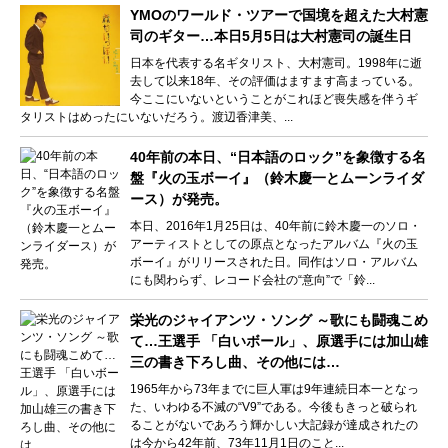
YMOのワールド・ツアーで国境を超えた大村憲
司のギター…本日5月5日は大村憲司の誕生日
日本を代表する名ギタリスト、大村憲司。1998年に逝
去して以来18年、その評価はますます高まっている。
今ここにいないということがこれほど喪失感を伴うギ
タリストはめったにいないだろう。渡辺香津美、...
40年前の本日、“日本語のロック”を象徴する名
盤『火の玉ボーイ』（鈴木慶一とムーンライダ
ース）が発売。
本日、2016年1月25日は、40年前に鈴木慶一のソロ・
アーティストとしての原点となったアルバム『火の玉
ボーイ』がリリースされた日。同作はソロ・アルバム
にも関わらず、レコード会社の“意向”で「鈴...
栄光のジャイアンツ・ソング ～歌にも闘魂こめ
て…王選手 「白いボール」、原選手には加山雄
三の書き下ろし曲、その他には…
1965年から73年までに巨人軍は9年連続日本一となっ
た、いわゆる不滅の“V9”である。今後もきっと破られ
ることがないであろう輝かしい大記録が達成されたの
は今から42年前、73年11月1日のこと...