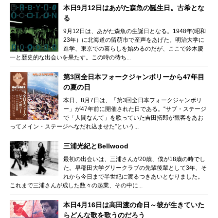
本日9月12日はあがた森魚の誕生日。古希とな
る
9月12日は、あがた森魚の生誕日となる。1948年(昭和
23年）に北海道の留萌市で産声をあげた。明治大学に
進学、東京での暮らしを始めるのだが、ここで鈴木慶
一と歴史的な出会いを果たす。この時の待ち...
第3回全日本フォークジャンボリーから47年目
の夏の日
本日、8月7日は、「第3回全日本フォークジャンボリ
ー」が47年前に開催された日である。“サブ・ステージ
で「人間なんて」を歌っていた吉田拓郎が観客をあお
ってメイン・ステージへなだれ込ませた”という...
三浦光紀とBellwood
最初の出会いは、三浦さんが20歳、僕が18歳の時でし
た。早稲田大学グリークラブの先輩後輩として3年、そ
れから今日まで半世紀に渡るつきあいとなりました。
これまで三浦さんが成した数々の起業、その中に...
本日4月16日は高田渡の命日～彼が生きていた
らどんな歌を歌うのだろう