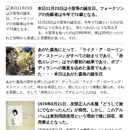
本日11月23日は小室等の誕生日。フォークソン
グの先駆者は今年で72歳となる。
11月23日は小室等の誕生日。今年で72歳というのが当
然のような気もするし、信じられないような気もす
る。小室等を知ったのは1960年代、彼は20代たったけ
れど当時から老成した雰囲気があった。その...
あがた森魚にとって、「ライク・ア・ローリン
グ・ストーン」がすべての始まりであり、「赤
色エレジー」はその最初の結果であり、ボブ・
ディランへの敬意を込めた返答でもあっ
た・・・本日はあがた森魚の誕生日
あがた森魚の背中を押したはボブ・ディランの「ライク・ア・ローリング・
ストーン」だった。何かを表現したい、歌いたいという衝動に駆られ、それ
を実践した。そして「赤色エレジー」でデビューしたのは、それ...
1976年8月21日、友部正人の名盤『どうして旅
にでなかったんだ』が発売。しかし、このアル
バムは差別用語使用という理由で後に回収、発
売禁止となった。