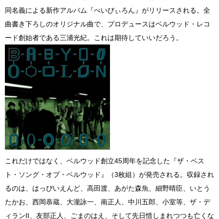
同名義による新作アルバム『べいびぃろん』がリリースされる。全
曲書き下ろしのオリジナル曲で、プロデュースはベルウッド・レコ
ード創始者である三浦光紀。これは期待していいだろう。
これだけではなく、ベルウッド創立45周年を記念した『ザ・ベス
ト・ソング・オブ・ベルウッド』（3枚組）が発売される。収録され
るのは、はっぴいえんど、高田渡、あがた森魚、細野晴臣、いとう
たかお、西岡恭蔵、大瀧詠一、南正人、中川五郎、小室等、ザ・デ
ィランII、友部正人、ごまのはえ、そして先日惜しまれつつも亡くな