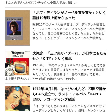
すことのできないロマンチックな小道具であり続け...
「ボブ・ディランがノーベル賞受賞か」という
話は10年以上前からあった
昨2016年のノーベル文学賞はボブ・ディランが受賞し
た。フォーク・シンガーのディランがノーベル文学賞
なんてと、青天の霹靂のごとく驚いた人もいたかもし
れない。しかしボブ・ディランがノーベル文学賞を...
大滝詠一「三ツ矢サイダー73」が日本にもたら
せた「CITY」という概念
1973年、日本のロックは（キャロルがちょっとでてき
たとはいえ）国民的にはなかった。フォークは歌謡曲
みたいだった。歌謡曲は「田舎の代名詞」であり、日
本を覆う巨大なバリアーで知性の敵だった。その中...
1972年10月4日、はっぴいえんど、羽田空港か
らLAへ旅立つ。ラスト・アルバム『HAPPY
END』レコーディング秘話
「はっぴいえんどのラスト・アルバムをアメリカでレ
コーディングしたいんだけど」。 当時、キング・レコ