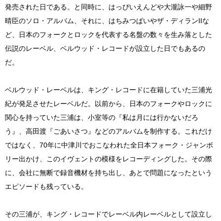
発売された日である。と同時に、はっぴいえんどや大瀧詠一や細野
晴臣のソロ・アルバム、それに、はちみつぱいやザ・ディランIIな
ど、日本のフォークとロックを代表する名盤の数々を生み落とした
伝説のレーベル、ベルウッド・レコードが設立した日でもあるの
だ。
ベルウッド・レーベルは、キング・レコードに在籍していた三浦光
紀が発足させたレーベルだ。以前から、日本のフォークやロックに
関心を持っていた三浦は、小室等の『私は月には行かないだろ
う』、高田渡『ごあいさつ』などのアルバムを制作する。これだけ
ではなく、70年に中津川でおこなわれた全日本フォーク・ジャンボ
リー出かけ、このイヴェントの模様をレコーディングした。その際
に、会社に無断で録音機材を持ち出し、あとで問題になったという
エピソードも残っている。
その三浦が、キング・レコードでレーベル内レーベルとして設立し