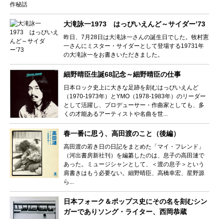
大滝詠一1973 はっぴいえんど～サイダー’73
昨日、7月28日は大滝詠一さんの誕生日でした。牧村憲
一さんにミスター・サイダーとして登場する19731年
の大滝詠一をお書きいただきました。
細野晴臣生誕68記念～細野晴臣の仕事
日本ロック史上に大きな足跡を刻むはっぴいえんど
（1970-1973年）とYMO（1978-1983年）のリーダー
として活躍し、プロデューサー・作曲家としても、多
くの才能あるアーティストや名曲を世...
春一番に思う、高田渡のこと（後編）
高田渡の若き日の日記をまとめた「マイ・フレンド」
（河出書房新社刊）を編纂したのは、息子の高田漣で
あった。ミュージシャンとして、＜渡の息子＞という
肩書きはもう必要ない。細野晴臣、高橋幸宏、星野源
ら...
日本フォーク＆ポップス史にその名を刻むシン
ガーでありソング・ライター、西岡恭蔵