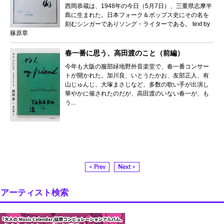
西岡恭蔵は、1948年の今日（5月7日）、三重県志摩半
島に生まれた。日本フォーク＆ポップス史にその名を
刻むシンガーでありソング・ライターである。 text by
篠原章
春一番に思う、高田渡のこと（前編）
今年も大阪の服部緑地野外音楽堂で、春一番コンサー
トが開かれた。加川良、いとうたかお、友部正人、有
山じゅんじ、大塚まさじなど、多数の歌い手が出演し
華やかに催されたのだが、高田渡のいない春一が、も
う...
< Prev
Next >
アーティスト検索