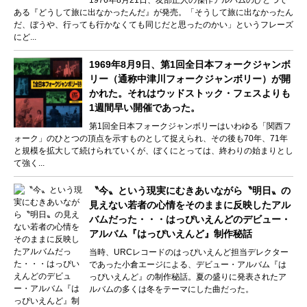
1976年8月21日、友部正人の傑作アルバムのひとつで
ある『どうして旅に出なかったんだ』が発売。「そうして旅に出なかったん
だ、ぼうや、行っても行かなくても同じだと思ったのかい」というフレーズ
にど...
1969年8月9日、第1回全日本フォークジャンボ
リー（通称中津川フォークジャンボリー）が開
かれた。それはウッドストック・フェスよりも
1週間早い開催であった。
第1回全日本フォークジャンボリーはいわゆる「関西フ
ォーク」のひとつの頂点を示すものとして捉えられ、その後も70年、71年
と規模を拡大して続けられていくが、ぼくにとっては、終わりの始まりとし
て強く...
〝今〟という現実にむきあいながら〝明日〟の
見えない若者の心情をそのままに反映したアル
バムだった・・・はっぴいえんどのデビュー・
アルバム『はっぴいえんど』制作秘話
当時、URCレコードのはっぴいえんど担当デレクター
であった小倉エージによる、デビュー・アルバム『は
っぴいえんど』の制作秘話。夏の盛りに発表されたア
ルバムの多くは冬をテーマにした曲だった。