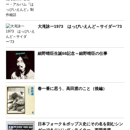
大滝詠一1973 はっぴいえんど～サイダー’73
細野晴臣生誕68記念～細野晴臣の仕事
春一番に思う、高田渡のこと（後編）
日本フォーク＆ポップス史にその名を刻むシン
ガーでありソング・ライター、西岡恭蔵