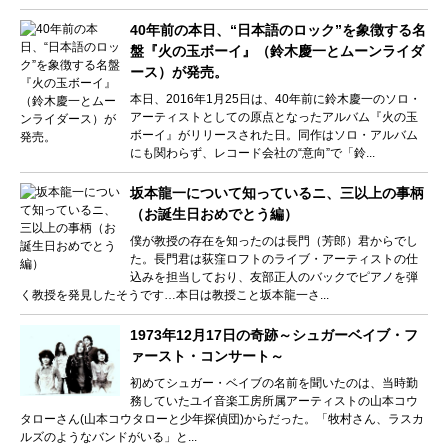
40年前の本日、“日本語のロック”を象徴する名
盤『火の玉ボーイ』（鈴木慶一とムーンライダ
ース）が発売。
本日、2016年1月25日は、40年前に鈴木慶一のソロ・
アーティストとしての原点となったアルバム『火の玉
ボーイ』がリリースされた日。同作はソロ・アルバム
にも関わらず、レコード会社の“意向”で「鈴...
坂本龍一について知っているニ、三以上の事柄
（お誕生日おめでとう編）
僕が教授の存在を知ったのは長門（芳郎）君からでし
た。長門君は荻窪ロフトのライブ・アーティストの仕
込みを担当しており、友部正人のバックでピアノを弾
く教授を発見したそうです…本日は教授こと坂本龍一さ...
1973年12月17日の奇跡～シュガーベイブ・フ
ァースト・コンサート～
初めてシュガー・ベイブの名前を聞いたのは、当時勤
務していたユイ音楽工房所属アーティストの山本コウ
タローさん(山本コウタローと少年探偵団)からだった。「牧村さん、ラスカ
ルズのようなバンドがいる」と...