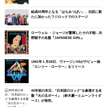
結成45周年となる「はちみつぱい」、伝説に新
たに加わったフジロックでのステージ
ローウェル ・ジョージが驚嘆したその才能…矢
野顕子の名盤『JAPANESE GIRL』
1981年１月28日、ヴァージンVSがデビュー曲
「ロンリー・ローラー」をリリース
40年前の本日、“日本語のロック”を象徴する名
盤『火の玉ボーイ』（鈴木慶一とムーンライダ
ース）が発売。