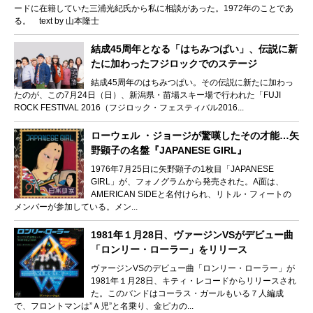
ードに在籍していた三浦光紀氏から私に相談があった。1972年のことであ
る。 text by 山本隆士
結成45周年となる「はちみつぱい」、伝説に新
たに加わったフジロックでのステージ
結成45周年のはちみつぱい。その伝説に新たに加わっ
たのが、この7月24日（日）、新潟県・苗場スキー場で行われた「FUJI
ROCK FESTIVAL 2016（フジロック・フェスティバル2016...
ローウェル ・ジョージが驚嘆したその才能…矢
野顕子の名盤『JAPANESE GIRL』
1976年7月25日に矢野顕子の1枚目「JAPANESE
GIRL」が、フォノグラムから発売された。A面は、
AMERICAN SIDEと名付けられ、リトル・フィートの
メンバーが参加している。メン...
1981年１月28日、ヴァージンVSがデビュー曲
「ロンリー・ローラー」をリリース
ヴァージンVSのデビュー曲「ロンリー・ローラー」が
1981年１月28日、キティ・レコードからリリースされ
た。このバンドはコーラス・ガールもいる７人編成
で、フロントマンは”Ａ児”と名乗り、金ピカの...