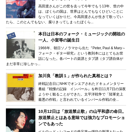
高田渡さんがこの世を去って今年でもう13年、世の中
は、ぼくらの国は、世界はとんでもなくひどいことに
なっていくばかりだ。今高田渡さんが生きて歌ってい
たら、このとんでもない、腐りきってしまったぼくら...
本日は日本のフォーク・ミュージックの開祖の
一人、小室等の誕生日
1966年、朝日ソノラマから出た『Peter, Paul & Mary～
フォーク・ギター研究』という教則本にはとてもお世
話になった。各パートの楽譜とタブ譜（タブ譜自体が
まだ非常に珍しかっ...
加川良「教訓１」が作られた真相とは？
終戦記念日にNHKでオンエアされたドキュメンタリー
番組『戦慄の記録 インパール』を昨日11月7日の深夜
ようやく観ることができた。太平洋戦争で「陸軍史上
最悪の作戦」と言われているインパール作戦の全...
10月12日は「放送禁止歌」の山平和彦の命日。
放送禁止とはある意味では強力なプロモーショ
ンでもあった
ベルウッド・レコードの発足第一弾目の新譜となった