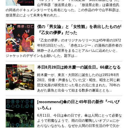
山平和彦「放送禁止歌」。「放送禁止歌」は森達也氏
の同名のドキュメンタリーでも有名になった。この作品の中で山平和彦は、
放送禁止によって未来を奪われた...
僕の「男女論」と「女性観」を表出したものが
『乙女の儚夢』だった
『乙女の儚夢』のオリジナルリリースは45年前の1972
年9月10日だった。「赤色エレジー」の漫画の原作者の
林静一さんの世界をまるごとアルバムに込めたいと、
ジャケットのデザインもお願いした。題字は...
本日8月28日は鈴木慶一の誕生日。66歳となる
鈴木慶一が、東京・大田区に誕生したのは1951年8月
28日。俳優・声優をしていた父・昭生、昭生と同じ劇
団文化座の研究生だった母との元に生まれた。70年の
あがた森魚と出会って始まる数多の邂逅ととも...
[recommend]傘の日と45年目の新作『べいび
ぃろん』
6月11日、今日は傘の日です。傘は人間にとって必要な
ようで邪魔なようで、雨の日の鬱陶しいオブジェにか
わりないながらも、なぜか人間の日常生活の中で欠か