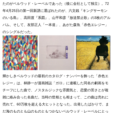
たのがベルウッド・レーベルであった（後に会社として独立）。72
年4月25日の第一回新譜に選ばれたのが、六文銭『キングサーモン
のいる島』、高田渡『系図』、山平和彦『放送禁止歌』の3枚のアル
バム、そして、友部正人「一本道」、あがた森魚「赤色エレジー」
のシングルだった。
輝かしきベルウッドの最初のカタログ・ナンバーを飾った「赤色エ
レジー」は、林静一が漫画雑誌「ガロ」に連載した同名の劇画をモ
チーフにした曲で、ノスタルジックな雰囲気と、恋愛の苦さとが複
雑に絡み合った名曲だ。当時の世相とも相まって、この曲は売れに
売れて、60万枚を超える大ヒットとなった。出発したばかりで、ま
だ海のものとも山のものともつかないベルウッド・レーベルにとっ