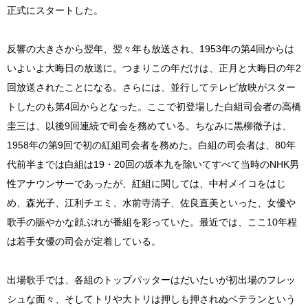
正式にスタートした。
反響の大きさから翌年、翌々年も放送され、1953年の第4回からは
いよいよ大晦日の放送に。つまりこの年だけは、正月と大晦日の年2
回放送されたことになる。さらには、並行してテレビ放映がスター
トしたのも第4回からとなった。ここで初登場した白組司会者の高橋
圭三は、以後9回連続で司会を務めている。ちなみに黒柳徹子は、
1958年の第9回で初の紅組司会者を務めた。白組の司会者は、80年
代前半までは白組は19・20回の坂本九を除いてすべて当時のNHK男
性アナウンサーであったが、紅組に関しては、中村メイコをはじ
め、森光子、江利チエミ、水前寺清子、佐良直美といった、女優や
歌手の賑やかな顔ぶれが番組を彩っていた。最近では、ここ10年程
は若手女優の司会が定着している。
出場歌手では、各組のトップパッターはだいたいが初出場のフレッ
シュな面々、そしてトリや大トリは押しも押されぬベテランという