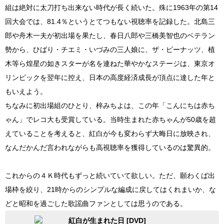
組は絶対に太刀打ち出来ない時代が長く続いた。殊に1963年の第14
回大会では、81.4％というとてつもない視聴率を記録した。北島三
郎や舟木一夫が初出場を果たし、春日八郎や三橋美智也のベテラン
勢から、ひばり・チエミ・いづみの三人娘に、ザ・ピーナッツ、植
木等ら煌星の如きスターが名を連ねた華やかなステージは、東京オ
リンピックを翌年に控え、日本の高度経済成長が頂点に達した年と
もいえよう。
ちなみに初出場組のひとり、梓みちよは、この年「こんにちは赤ち
ゃん」でレコ大も受賞している。当時生まれた赤ちゃんが50歳を超
えていることを考えると、紅白が今も変わらず大晦日に放映され、
なんだかんだ言われながらも高視聴率を獲得しているのは驚異的。
これからの４Ｋ時代もずっと続いていて欲しい。ただ、願わくば出
場枠を絞り、21時からのシンプルな編成に戻してはくれまいか、な
どと昭和を過ごした歌謡曲ファンとしては思うのである。
紅白が生まれた日 [DVD]