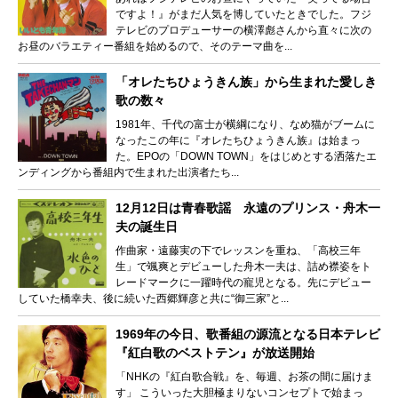
ですよ！』がまだ人気を博していたときでした。フジ
テレビのプロデューサーの横澤彪さんから直々に次の
お昼のバラエティー番組を始めるので、そのテーマ曲を...
「オレたちひょうきん族」から生まれた愛しき
歌の数々
1981年、千代の富士が横綱になり、なめ猫がブームに
なったこの年に『オレたちひょうきん族』は始まっ
た。EPOの「DOWN TOWN」をはじめとする洒落たエ
ンディングから番組内で生まれた出演者たち...
12月12日は青春歌謡 永遠のプリンス・舟木一
夫の誕生日
作曲家・遠藤実の下でレッスンを重ね、「高校三年
生」で颯爽とデビューした舟木一夫は、詰め襟姿をト
レードマークに一躍時代の寵児となる。先にデビュー
していた橋幸夫、後に続いた西郷輝彦と共に“御三家”と...
1969年の今日、歌番組の源流となる日本テレビ
『紅白歌のベストテン』が放送開始
「NHKの『紅白歌合戦』を、毎週、お茶の間に届けま
す」 こういった大胆極まりないコンセプトで始まっ