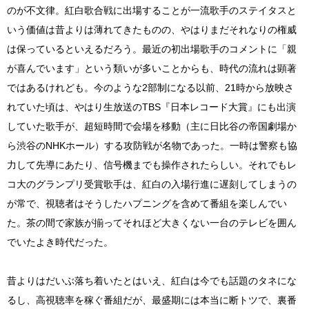
のが不文律。紅白歌合戦に出場することが一流歌手のステイタスと
いう価値は昔よりは薄れてきたものの、やはりまだそれなりの権威
は保っているといえるだろう。最近の初出場歌手のコメントに「親
が喜んでいます」という類いが多いことからも、時代の流れは顕著
ではあるけれども。今のような2部制になる以前、21時から放映さ
れていた頃は、やはり生放送のTBS『日本レコード大賞』にも出演
していた歌手が、超短時間で会場を移動（主に日比谷の帝国劇場か
ら渋谷のNHKホール）する攻防戦が名物であった。一時は警察も協
力して先導にあたり、信号機までも操作されたらしい。それでもレ
コ大のグランプリ受賞歌手は、紅白の入場行進に遅刻してしまうの
が常で、視聴者はそうしたハプニングを含めて番組を楽しんでい
た。茶の間で家族が揃ってそれほど大きくない一台のテレビを囲ん
でいたよき時代だった。
昔よりはだいぶ落ち着いたとはいえ、紅白は今でも話題のタネにな
るし、高視聴率を稼ぐ番組だが、最盛期には本当に断トツで、裏番