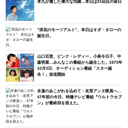
本九が遺した偉大な功績…本日は31回目の命日
“浪花のモーツアルト”、本日はキダ・タローの
誕生日。
山口百恵、ピンク・レディー、小泉今日子、中
森明菜…みんなこの番組から誕生した。1973年
10月3日、オーディション番組「スター誕
生！」放送開始
永遠のあこがれを込めて：友里アンヌ隊員へ…
47年前の今日、特撮テレビ番組『ウルトラセブ
ン』が最終回を迎えた。