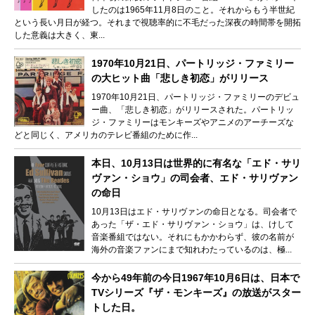
したのは1965年11月8日のこと。それからもう半世紀
という長い月日が経つ。それまで視聴率的に不毛だった深夜の時間帯を開拓
した意義は大きく、東...
1970年10月21日、パートリッジ・ファミリー
の大ヒット曲「悲しき初恋」がリリース
1970年10月21日、パートリッジ・ファミリーのデビュ
ー曲、「悲しき初恋」がリリースされた。パートリッ
ジ・ファミリーはモンキーズやアニメのアーチーズな
どと同じく、アメリカのテレビ番組のために作...
本日、10月13日は世界的に有名な「エド・サリ
ヴァン・ショウ」の司会者、エド・サリヴァン
の命日
10月13日はエド・サリヴァンの命日となる。司会者で
あった「ザ・エド・サリヴァン・ショウ」は、けして
音楽番組ではない。それにもかかわらず、彼の名前が
海外の音楽ファンにまで知れわたっているのは、極...
今から49年前の今日1967年10月6日は、日本で
TVシリーズ『ザ・モンキーズ』の放送がスター
トした日。