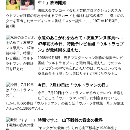
生！」放送開始
決戦大会でレコード会社と芸能プロダクションのスカ
ウトマンが獲得の意思を伝えるプラカードを揚げれば指名成立！ 数々のス
ターを輩出したオーディション番組「スター誕生！」、1971年10月3日、
第1回...
永遠のあこがれを込めて：友里アンヌ隊員へ…
47年前の今日、特撮テレビ番組『ウルトラセブ
ン』が最終回を迎えた。
1968年9月8日、円谷プロダクション制作の特撮テレビ
番組『ウルトラセブン』が最終回を迎えた。そのウル
トラセブンの中でも忘れがたいのは、なんといっても
菱見百合子（現：ひし美ゆり子）が演じたウルト...
今日、7月10日は「ウルトラマンの日」
今日、7月10日はウルトラマンが初めてテレビに登場し
た日として「ウルトラマンの日」に制定されている。
しかしTBSの番組『ウルトラマン』の第１話「ウルトラ作戦第一号」が放送
されたのは1966年7月...
時間ですよ 山下毅雄の音楽の世界
“ヤマタケ”の愛称で知られる山下毅雄は1930年生ま