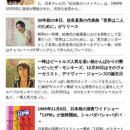
た、日本テレビの『紅白歌のベストテン』は、1969年
10月6日に放送が開始された。渋谷公会堂から...
50年前の本日、佐良直美の代表曲「世界は二人
のために」がリリース
昭和の一時期、結婚式の披露宴における祝歌として定
番だった「世界は二人のために」は、実力派シンガー
として名高い佐良直美の記念すべきデビュー曲。当初
はチョコレートのCMソングとして作られたフレーズが...
一時はビートルズ人気を追い抜かんばかりの勢
いだったザ・モンキーズ。12月30日はそのヴォ
ーカリスト、デイヴィー・ジョーンズの誕生日
“ビートルズっぽい架空のロック・バンドを主人公にし
た連続TVコメディ番組”そんな発想のもとに誕生したグ
ループがモンキーズだった。12月30日は、そのモンキーズのヴォーカルで
あり、一番人気であった...
1965年11月8日、日本発の深夜ワイドショー
『11PM』が放映開始。シャバダバシャバダバ
～
日本初の深夜のワイドショー番組『11PM』がスタート