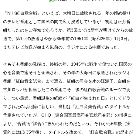
『NHK紅白歌合戦』といえば、大晦日に放映される一年の締め括り
のテレビ番組として国民の間で広く浸透しているが、初期は正月番
組だったのをご存知であろうか。第3回までは新年が明けてからの放
送で、第1回の放送は今から65年前の1951年（昭和26年）1月3日。
まだテレビ放送が始まる以前の、ラジオによる中継であった。
そもそも番組の発端は、終戦の年、1945年に戦争で傷ついた国民の
心を音楽で癒そうと企画され、その年の大晦日に放送されたラジオ
番組『紅白音楽試合』まで遡る。紅組の司会を水の江瀧子、白組を
古川ロッパが担当したこの番組こそ、後の紅白歌合戦のルーツであ
り、つい最近、番組誕生の経緯が『紅白が生まれた日』としてドラ
マされたのは記憶に新しい。当初は『紅白音楽合戦』のタイトルが
予定されていたが、GHQ（連合国軍最高司令官総司令部）の指導に
より、“合戦”が“試合”に改められたのだという。それから6年後（実
質的にはほぼ5年後）、タイトルを改めて、『紅白歌合戦』の歴史が