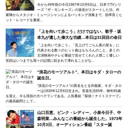
今から49年前の今日1967年10月6日は、日本でTVシリ
ーズ『ザ・モンキーズ』の放送がスタートした日。作
家陣からスタジオ・ミュージシャンによるバッキング演奏まで、効率良くヒ
ット・レコードを量産...
「上を向いて歩こう」だけではない、歌手・坂
本九が遺した偉大な功績…本日は31回目の命日
「上を向いて歩こう」「見上げてごらん夜の星を」に
代表される数々のヒット曲はもちろんのこと、多くの
主演映画やテレビ番組で見せてくれた人懐こく優しい
笑顔はいつまでも我々の記憶に刻まれて薄れることがな...
“浪花のモーツアルト”、本日はキダ・タローの
誕生日。
“浪花のモーツアルト”の異名をとる作曲家、キダ・タロ
ーは1930年12月6日生まれ。音楽生活65年、御年85歳
を迎え、今も現役の大ベテランである。人気番組『探偵！ナイトスクープ』
の最高顧問として...
山口百恵、ピンク・レディー、小泉今日子、中
森明菜…みんなこの番組から誕生した。1973年
10月3日、オーディション番組「スター誕