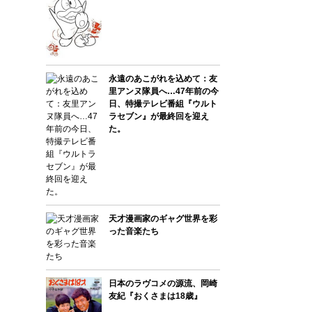
永遠のあこがれを込めて：友
里アンヌ隊員へ…47年前の今
日、特撮テレビ番組『ウルト
ラセブン』が最終回を迎え
た。
天才漫画家のギャグ世界を彩
った音楽たち
日本のラヴコメの源流、岡崎
友紀『おくさまは18歳』