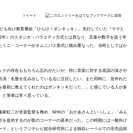
ツイート
子ども向け教育番組『ひらけ！ポンキッキ』。先行していた『ママと
982年）のスタジオ・バラエティ方式とは異なり、言葉や数字を扱う学
たミニ・コーナーがオムニバス形式に積み重なった、当時としてはか
ックの存在ももちろん忘れがたいが、特に音楽に対する造詣の深さや
名演・名盤を生み出している点に注目したい。また同時に、並外れた
を最初に教えてくれたのはポンキッキだった…」と感じている人が多
、と筆者は常々思っている。
藤家虹二が音楽監督を務め、NHKの「おかあさんといっしょ」「みん
歌を提供するのが歌のコーナーの基本だった。この時期には一般向け
ード」というフジテレビ総合研究所による独自レーベルでの非売品頒