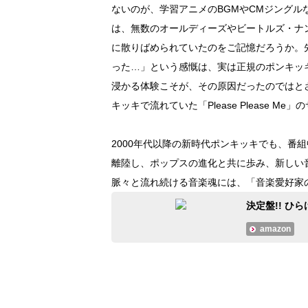
ないのが、学習アニメのBGMやCMジング
は、無数のオールディーズやビートルズ・ナ
に散りばめられていたのをご記憶だろうか。
った…」という感慨は、実は正規のポンキッ
浸かる体験こそが、その原因だったのではと
キッキで流れていた「Please Please Me
2000年代以降の新時代ポンキッキでも、番組中には
離陸し、ポップスの進化と共に歩み、新しい
脈々と流れ続ける音楽魂には、「音楽愛好家
決定盤!! ひら
amazon