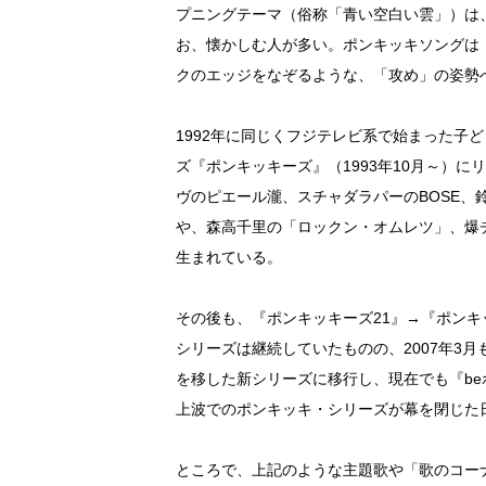
プニングテーマ（俗称「青い空白い雲」）は
お、懐かしむ人が多い。ポンキッキソングは
クのエッジをなぞるような、「攻め」の姿勢
1992年に同じくフジテレビ系で始まった子
ズ『ポンキッキーズ』（1993年10月～）
ヴのピエール瀧、スチャダラパーのBOSE、
や、森高千里の「ロックン・オムレツ」、爆
生まれている。
その後も、『ポンキッキーズ21』→『ポン
シリーズは継続していたものの、2007年3
を移した新シリーズに移行し、現在でも『be
上波でのポンキッキ・シリーズが幕を閉じた
ところで、上記のような主題歌や「歌のコー