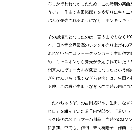
布しか行われなかったため、この時期の楽曲が
うぞ」（作曲：吉田拓郎）を皮切りにキャニ
バムが発売されるようになり、ポンキッキ・
その起爆剤となったのは、言うまでもなく19
る。日本音楽界最高のシングル売り上げ45
流れていたのはフォークシンガー：生田敬太
め、キャニオンから発売が予定されていた「
門真人にヴォーカルが変更になったという経
ぎらけんいち（現：なぎら健壱）は、生田と
る仲。この縁が生田・なぎらの同時起用につ
「たべちゃうぞ」の吉田拓郎や、生田、なぎら
ヒロ」を組んでいた若子内悦郎や、「若いっ
ック時代の名ドラマー石川晶、当時のCMソ
に参加。中でも、作詞：奈良橋陽子、作曲：