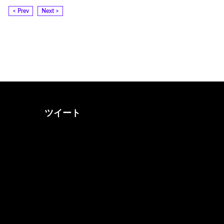
< Prev
Next >
ツイート
@otona_music_walkerさん
をフォロー
@0musicwalker