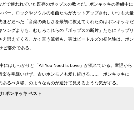
ルなどで使われていた既存のポップスの数々だ。ポンキッキの番組中に
ンバー、ロックやソウルの名曲たちがカットアップされ、いつも大量
先ほど述べた「音楽の楽しさを最初に教えてくれたのはポンキッキだ
キソングよりも、むしろこれらの「ポップスの断片」たちにドップリ
さえ思えてくる。かく言う筆者も、実はビートルズの初体験は、ポン
」のサビ部分である。
しっかりと「All You Need Is Love」が流れている。童謡から
音楽を毛嫌いせず、古いホンモノも愛し続ける…… ポンキッキに
のあるべき姿」のようなものが透けて見えるような気がする。
け! ポンキッキ ベスト