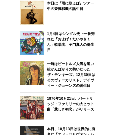
本日は『雨に歌えば』ツアー
中の斉藤和義の誕生日
1月4日はシングル史上一番売
れた「およげ！たいやきく
ん」歌唱者、子門真人の誕生
日
一時はビートルズ人気を追い
抜かんばかりの勢いだった
ザ・モンキーズ。12月30日は
そのヴォーカリスト、デイヴ
ィー・ジョーンズの誕生日
1970年10月21日、パートリ
ッジ・ファミリーの大ヒット
曲「悲しき初恋」がリリース
本日、10月13日は世界的に有
名な「エド・サリヴァン・シ