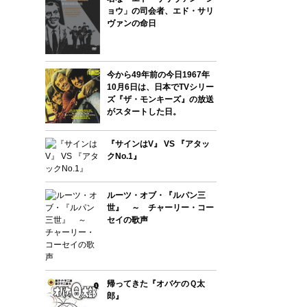
ョウ」の司会者、エド・サリ
ヴァンの命日
今から49年前の今日1967年
10月6日は、日本でTVシリー
ズ『ザ・モンキーズ』の放送
がスタートした日。
『サインはV』 VS 『アタッ
クNo.1』
ルーツ・オブ・『ルパン三
世』 ～ チャーリー・コー
セイの歌声
帰ってきた『オバケのＱ太
郎』