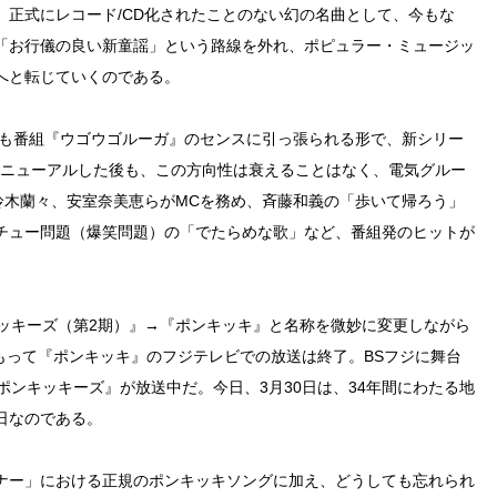
、正式にレコード/CD化されたことのない幻の名曲として、今もな
「お行儀の良い新童謡」という路線を外れ、ポピュラー・ミュージッ
へと転じていくのである。
ども番組『ウゴウゴルーガ』のセンスに引っ張られる形で、新シリー
にリニューアルした後も、この方向性は衰えることはなく、電気グルー
鈴木蘭々、安室奈美恵らがMCを務め、斉藤和義の「歩いて帰ろう」
チュー問題（爆笑問題）の「でたらめな歌」など、番組発のヒットが
キッキーズ（第2期）』→『ポンキッキ』と名称を微妙に変更しながら
月もって『ポンキッキ』のフジテレビでの放送は終了。BSフジに舞台
ポンキッキーズ』が放送中だ。今日、3月30日は、34年間にわたる地
日なのである。
ナー」における正規のポンキッキソングに加え、どうしても忘れられ