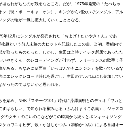
埋もれがちなのが残念なところ。だが、1975年発売の「たべちゃ
オン（現：ポニーキャニオン）、キングから相次いでシングル、アル
ソングの輪が一気に拡大していくこととなる。
75年12月にシングルが発売された「およげ！たいやきくん」であ
3万枚超という前人未踏の大ヒットを記録したこの曲。当初、番組内で
郎が歌ったものだった。しかし、生田は当時テイチク所属であったた
たいやきくん」のレコーディングが叶わず、フリーランスの歌手：子
緯がある。ちなみにＢ面曲「いっぽんでもニンジン」を歌っているな
共にエレックレコード時代を過ごし、生田のアルバムにも参加してい
ながったのではないかと思われる。
を始め、NHK『ステージ101』時代に芹澤廣明とのデュオ「ワカと
てすばらしい」で知られる槇みちる（ぶんけまりこ名義）、ジャズロ
ングの女王：のこいのこなどがこの時期から続々とポンキッキソング
タケカワユキヒデ、歌：かはしかつみ（加橋かつみ）による番組オー