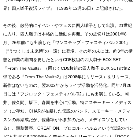
界）四人囃子復活ライブ』（1989年12月16日）に記録された。
その後、散発的にイベントやフェスに四人囃子として出演。21世紀
に入り、四人囃子は本格的に活動を再開。その皮切りは2001年8
月、26年前にも出演した「ワンステップ・フェスティバル 2001」
（“うつくしま未来博”の一環）に登場。その年の末には、約3年の構
想と作業の期間を要したというCD5枚組の四人囃子 BOX SET
『From The Vaults』（同じくCD5枚組の四人囃子 BOX SETの第2
弾である『From The Vaults2』は2008年にリリース）をリリース。
新作はないものの、翌2002年からライブ活動を活発化。同年7月28
日には「フジロック・フェスティバル’02」にも出演している。岡
井、佐久間、坂下、森園を中心に活動。特にスモーキー・メディス
ソ（ご存知、CHARが在籍した伝説のバンド、スモーキー・メディ
スンの再結成だが、佐藤準が不参加のため、メディスソとしてい
る）、頭脳警察、CREATION、プロコル・ハルムという“伝説のバン
ド”と共演する2003年から開始されたシリーズ・イベント「ROCK