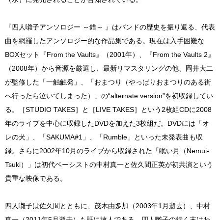
『四人囃子アンソロジー ～錯～ 』はバンドの歴史を振り返る、代表
曲を網羅したアンソロジー的な作品集である。現在は入手困難な
BOXセット『From the Vaults』（2001年）、『From the Vaults 2』
（2008年）から音源を厳選し、最新リマスタリングの他、岡井大二
が監修した「一触触発」、「おまつり（やっぱりおまつりのある街
へ行ったら泣いてしまった）」の“alternate version”を初収録してい
る。［STUDIO TAKES］と［LIVE TAKES］という2枚組CDに2008
年のライブを中心に収録したDVDを加えた3枚組だ。DVDには「オ
レの犬」、「SAKUMA#1」、「Rumble」といった未発表曲も収
録。さらに2002年10月のライブから収録された「眠い月（Nemui-
Tsuki）」は初代ベーシストの中村真一と佐久間正英が初共演という
貴重な映像である。
四人囃子は佐久間とともに、茂木由多加（2003年1月逝去）、中村
真一（2011年5月逝去）も既に故人である。四人囃子の行く末はわ