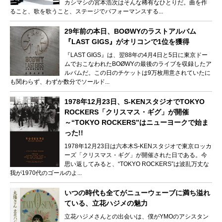
カシマシの宮本浩次はそんな稀有なひとりだ。曲を作
ること、歌を歌うこと、ステージでパフォーマンスする...
29年前の本日、BOØWYのラストアルバム
『LAST GIGS』がオリコンで1位を獲得
『LAST GIGS』は、翌88年の4月4日と5日に東京ドー
ムでおこなわれたBOØWYの最後のライブを収録したア
ルバムだ。この日のチケットは9万枚用意されていたに
も関わらず、わずか数分でソールド...
1978年12月23日、S-KENスタジオでTOKYO
ROCKERS「クリスマス・ギグ」が開催
～“TOKYO ROCKERS”はニューヨークで始ま
った!!
1978年12月23日は六本木S-KENスタジオで東京ロッカ
ーズ「クリスマス・ギグ」が開催された日である。今
思い返してみると、“TOKYO ROCKERS”は波乱万丈な
我が1970代のゴールのよ...
いつの時代も全てがニューウェーブに満ち溢れ
ている、立花ハジメの魅力
立花ハジメさんとの出会いは、僕がYMOのアシスタン