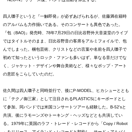
四人囃子というと『一触即発』が必ずあげられるが、佐藤満在籍時
のアルバムも力作揃いである。そのコンサートも異色であった。
『包（BAO)』発売時、78年7月29日の日比谷野外大音楽堂のライブ
ではタイトルそのまま、日比谷野音の客席をアルミフォイルで、包
んでしまった。梱包芸術、クリストなどの言葉や名前を四人囃子で
初めて知ったというロック・ファンも多いはず。単なる音だけでな
く、ジャケット・デザインや舞台美術など、様々なポップ・アート
の意匠をこらしていたのだ。
佐久間は四人囃子と同時並行で、後にP-MODEL、ヒカシューととも
に「テクノ御三家」として注目されるPLASTICSにキーボードとし
て参加。同バンドでは米国コンサートツアーも経験した。B-52'sと
共演。後にラモーンズやトーキング・ヘッズなどとも共演してい
る。1979年に英国のラフ・トレード・レコードから「Copy / Robot
」をリリース。アイランド・レコードと契約し、サード・アルバム