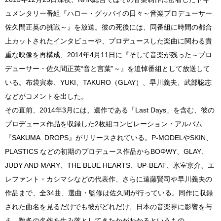
ュメンタリー番組『ハロー・グッバイの日々～音楽プロデューサー
佐久間正英の挑戦～』を放送。彼の死後には、同番組に時間の都合
上カットされたインタビューや、プロデュースした楽曲に関わる貴
重な映像を再構成、2014年4月11日に『そして音楽が残った～プロ
デューサー・佐久間正英“音と言葉”～』を追悼番組として放送して
いる。布袋寅泰、YUKI、TAKURO（GLAY）、早川義夫、武部聡志
などがコメントを出した。
その直前、2014年3月には、遺作である「Last Days」を含む、彼の
プロデュース作品を収録した2枚組コンピレーション・アルバム
『SAKUMA DROPS』がリリースされている。P-MODELやSKIN、
PLASTICS などの初期のプロデュース作品からBOΦWY、GLAY、
JUDY AND MARY、THE BLUE HEARTS、UP-BEAT、氷室京介、エ
レファント・カシマシなどの代表作、さらに遠藤賢司や早川義夫の
作品まで、全34曲、選曲・監修は佐久間が行っている。同作に収録
された曲名を見るだけでも彼がどれだけ、日本の音楽界に影響を与
え、数多の名作を生み落としてきたかがわかるというもの。