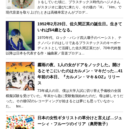
トをしていた頃に、プラスチックス時代のハジメさん
がスタジオに遊びに来たり、その後の「H」「Hm」で
現代音楽を取り上げたときは高橋幸宏さんがプロデ...
1952年2月29日、佐久間正英の誕生日。生きて
いれば64歳となる。
1970年代、ロック・バンド四人囃子のベーシスト、テ
クノバンドのはしりであるプラスチックスのキーボー
ディストとして活躍した佐久間正英だが、70年代終盤
以降は日本を代表する作・編曲家／音楽プロデュ...
霧雨の夜、1人の女がドアをノックした。開け
るとそこにいたのはカルメン・マキだった…41
年前の本日、『カルメン・マキ＆OZ』リリー
ス
73年成人の日、僕は大学入試に切り替え予備校の全国
模擬試験を受けていた。年末から急に受験勉強始めたのだ。母は嬉しそうだ
った。その後OZのレコーディングが始まるとは夢にも思っていなかっ
た。 tex...
日本の女性ギタリストの草分けと言えば…ジュ
ーシィ・フルーツのイリア（奥野敦子）