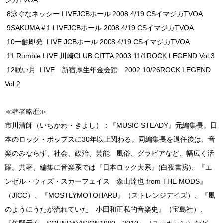
8泳ぐなネッシー LIVEJCBホール 2008.4/19 CSイマジカTVOA
9SAKUMA＃1 LIVEJCBホール 2008.4/19 CSイマジカTVOA
10一触即発 LIVE JCBホール 2008.4/19 CSイマジカTVOA
11 Rumble LIVE 川崎CLUB CITTA 2003.11/1ROCK LEGEND Vol.3
12眠い月 LIVE 新宿厚生年金会館 2002.10/26ROCK LEGEND
Vol.2
≪著者略歴≫
市川清師（いちかわ・きよし）：『MUSIC STEADY』元編集長。日
本のロック・ポップスに30年以上関わる。同編集長を退任後は、音
楽のみならず、社会、政治、芸能、風俗、グラビアなど、幅広く活
躍。共著、編集に音楽系では『日本ロック大系』(白夜書房)、『エ
ンゼル・ウィズ・スカーフェイス 森山達也 from THE MODS』
（JICC）、『MOSTLYMOTOHARU』（ストレンジデイズ）、『風
のようにうたが流れていた 小田和正私的音楽史』（宝島社）、
『佐野元春 SOUND&VISION1980－2010』（ユーキャン）など。