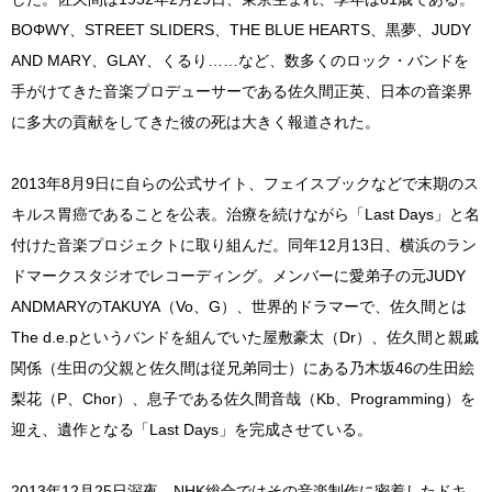
BOΦWY、STREET SLIDERS、THE BLUE HEARTS、黒夢、JUDY
AND MARY、GLAY、くるり……など、数多くのロック・バンドを
手がけてきた音楽プロデューサーである佐久間正英、日本の音楽界
に多大の貢献をしてきた彼の死は大きく報道された。
2013年8月9日に自らの公式サイト、フェイスブックなどで末期のス
キルス胃癌であることを公表。治療を続けながら「Last Days」と名
付けた音楽プロジェクトに取り組んだ。同年12月13日、横浜のラン
ドマークスタジオでレコーディング。メンバーに愛弟子の元JUDY
ANDMARYのTAKUYA（Vo、G）、世界的ドラマーで、佐久間とは
The d.e.pというバンドを組んでいた屋敷豪太（Dr）、佐久間と親戚
関係（生田の父親と佐久間は従兄弟同士）にある乃木坂46の生田絵
梨花（P、Chor）、息子である佐久間音哉（Kb、Programming）を
迎え、遺作となる「Last Days」を完成させている。
2013年12月25日深夜、NHK総合ではその音楽制作に密着したドキ