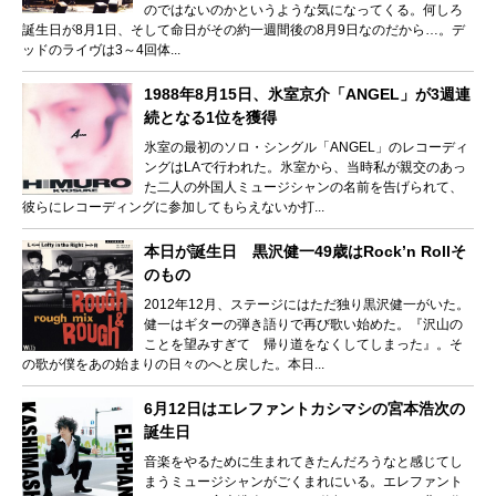
のではないのかというような気になってくる。何しろ
誕生日が8月1日、そして命日がその約一週間後の8月9日なのだから…。デ
ッドのライヴは3～4回体...
1988年8月15日、氷室京介「ANGEL」が3週連
続となる1位を獲得
氷室の最初のソロ・シングル「ANGEL」のレコーディ
ングはLAで行われた。氷室から、当時私が親交のあっ
た二人の外国人ミュージシャンの名前を告げられて、
彼らにレコーディングに参加してもらえないか打...
本日が誕生日 黒沢健一49歳はRock’n Rollそ
のもの
2012年12月、ステージにはただ独り黒沢健一がいた。
健一はギターの弾き語りで再び歌い始めた。『沢山の
ことを望みすぎて 帰り道をなくしてしまった』。そ
の歌が僕をあの始まりの日々のへと戻した。本日...
6月12日はエレファントカシマシの宮本浩次の
誕生日
音楽をやるために生まれてきたんだろうなと感じてし
まうミュージシャンがごくまれにいる。エレファント