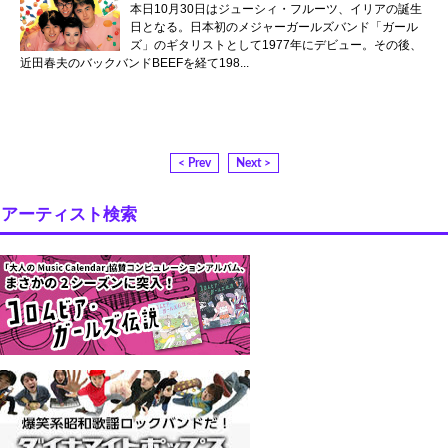
本日10月30日はジューシィ・フルーツ、イリアの誕生
日となる。日本初のメジャーガールズバンド「ガール
ズ」のギタリストとして1977年にデビュー。その後、
近田春夫のバックバンドBEEFを経て198...
< Prev
Next >
アーティスト検索