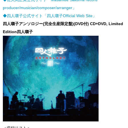
producer/musician/composer/arranger」
◆四人囃子公式サイト「四人囃子Official Web Site」
四人囃子アンソロジー(
完全生産限定盤)(DVD
付) CD+DVD, Limited
Edition
四人囃子
＜収録リスト＞