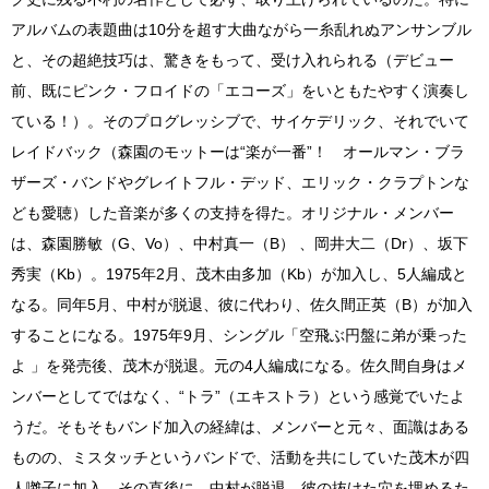
アルバムの表題曲は10分を超す大曲ながら一糸乱れぬアンサンブル
と、その超絶技巧は、驚きをもって、受け入れられる（デビュー
前、既にピンク・フロイドの「エコーズ」をいともたやすく演奏し
ている！）。そのプログレッシブで、サイケデリック、それでいて
レイドバック（森園のモットーは“楽が一番”！ オールマン・ブラ
ザーズ・バンドやグレイトフル・デッド、エリック・クラプトンな
ども愛聴）した音楽が多くの支持を得た。オリジナル・メンバー
は、森園勝敏（G、Vo）、中村真一（B） 、岡井大二（Dr）、坂下
秀実（Kb）。1975年2月、茂木由多加（Kb）が加入し、5人編成と
なる。同年5月、中村が脱退、彼に代わり、佐久間正英（B）が加入
することになる。1975年9月、シングル「空飛ぶ円盤に弟が乗った
よ 」を発売後、茂木が脱退。元の4人編成になる。佐久間自身はメ
ンバーとしてではなく、“トラ”（エキストラ）という感覚でいたよ
うだ。そもそもバンド加入の経緯は、メンバーと元々、面識はある
ものの、ミスタッチというバンドで、活動を共にしていた茂木が四
人囃子に加入。その直後に、中村が脱退。彼の抜けた穴を埋めるた