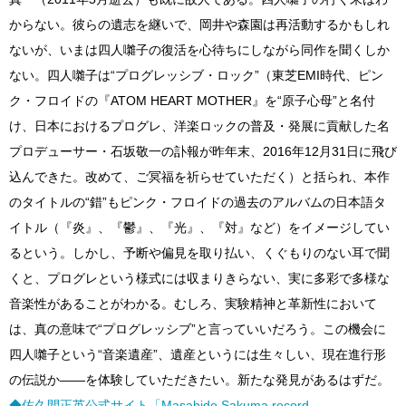
からない。彼らの遺志を継いで、岡井や森園は再活動するかもしれ
ないが、いまは四人囃子の復活を心待ちにしながら同作を聞くしか
ない。四人囃子は“プログレッシブ・ロック”（東芝EMI時代、ピン
ク・フロイドの『ATOM HEART MOTHER』を“原子心母”と名付
け、日本におけるプログレ、洋楽ロックの普及・発展に貢献した名
プロデューサー・石坂敬一の訃報が昨年末、2016年12月31日に飛び
込んできた。改めて、ご冥福を祈らせていただく）と括られ、本作
のタイトルの“錯”もピンク・フロイドの過去のアルバムの日本語タ
イトル（『炎』、『鬱』、『光』、『対』など）をイメージしてい
るという。しかし、予断や偏見を取り払い、くぐもりのない耳で聞
くと、プログレという様式には収まりきらない、実に多彩で多様な
音楽性があることがわかる。むしろ、実験精神と革新性において
は、真の意味で“プログレッシブ”と言っていいだろう。この機会に
四人囃子という“音楽遺産”、遺産というには生々しい、現在進行形
の伝説か――を体験していただきたい。新たな発見があるはずだ。
◆佐久間正英公式サイト
「Masahide Sakuma record