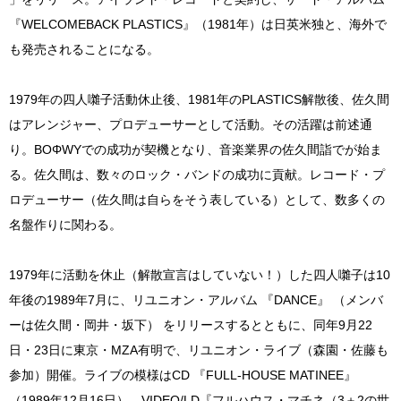
『WELCOMEBACK PLASTICS』（1981年）は日英米独と、海外で
も発売されることになる。
1979年の四人囃子活動休止後、1981年のPLASTICS解散後、佐久間
はアレンジャー、プロデューサーとして活動。その活躍は前述通
り。BOΦWYでの成功が契機となり、音楽業界の佐久間詣でが始ま
る。佐久間は、数々のロック・バンドの成功に貢献。レコード・プ
ロデューサー（佐久間は自らをそう表している）として、数多くの
名盤作りに関わる。
1979年に活動を休止（解散宣言はしていない！）した四人囃子は10
年後の1989年7月に、リユニオン・アルバム 『DANCE』 （メンバ
ーは佐久間・岡井・坂下） をリリースするとともに、同年9月22
日・23日に東京・MZA有明で、リユニオン・ライブ（森園・佐藤も
参加）開催。ライブの模様はCD 『FULL-HOUSE MATINEE』
（1989年12月16日）、VIDEO/LD『フルハウス・マチネ（3＋2の世