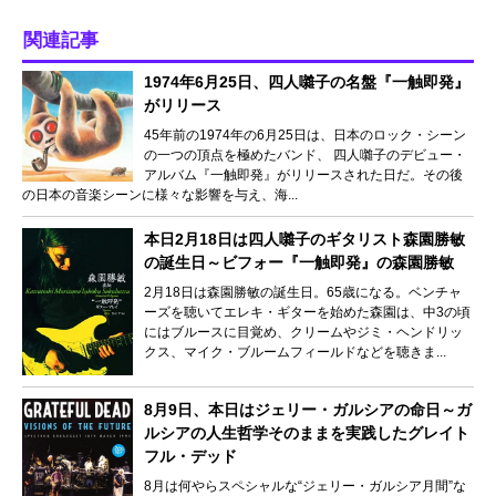
関連記事
1974年6月25日、四人囃子の名盤『一触即発』
がリリース
45年前の1974年の6月25日は、日本のロック・シーン
の一つの頂点を極めたバンド、 四人囃子のデビュー・
アルバム『一触即発』がリリースされた日だ。その後
の日本の音楽シーンに様々な影響を与え、海...
本日2月18日は四人囃子のギタリスト森園勝敏
の誕生日～ビフォー『一触即発』の森園勝敏
2月18日は森園勝敏の誕生日。65歳になる。ベンチャ
ーズを聴いてエレキ・ギターを始めた森園は、中3の頃
にはブルースに目覚め、クリームやジミ・ヘンドリッ
クス、マイク・ブルームフィールドなどを聴きま...
8月9日、本日はジェリー・ガルシアの命日～ガ
ルシアの人生哲学そのままを実践したグレイト
フル・デッド
8月は何やらスペシャルな“ジェリー・ガルシア月間”な