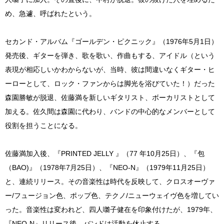
め、急遽、呼ばれたという。
セカンド・アルバム『ゴールデン・ピクニック』（1976年5月1日）
発売後、ギターを弾き、歌を歌い、作曲もする、アイドル（という
表現が相応しいかわからないが、当時、彼は間違いなくギター・ヒ
ーローとして、ロック・ファンからは脚光を浴びていた！）だった
森園勝敏が脱退、佐藤満を新しいギタリスト、ボーカリストとして
加える。佐久間は森園に代わり、バンドの中心的なメンバーとして
役割を担うことになる。
佐藤満加入後、『PRINTED JELLY 』（77 年10月25日）、『包
（BAO)』（1978年7月25日）、『NEO-N』（1979年11月25日）
と、連続リリース。その音楽性は時代を反映して、クロスオーヴァ
ー/フュージョン色、ポップ色、テクノ/ニューウェイヴ色を増してい
った。音楽性は変われど、四人囃子健在を印象付けたが、1979年、
『NEO-N』リリース後、バンドは活動を休止する。