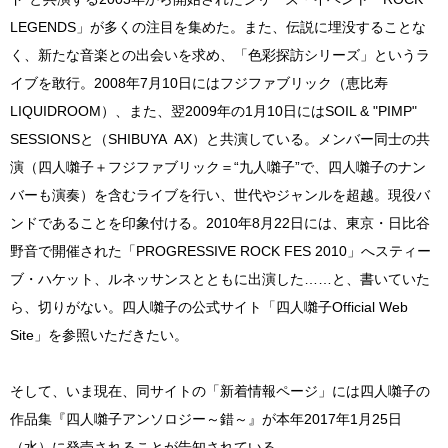
LEGENDS」が多くの注目を集めた。また、伝説に埋没することな
く、新たな音楽との出会いを求め、「色彩探訪シリーズ」というラ
イブを敢行。2008年7月10日にはフジファブリック（恵比寿
LIQUIDROOM）、また、翌2009年の1月10日にはSOIL & "PIMP"
SESSIONSと（SHIBUYA AX）と共演している。メンバー同士の共
演（四人囃子＋フジファブリック＝“九人囃子”で、四人囃子のナン
バーも演奏）を含むライブを行い、世代やジャンルを超越。現役バ
ンドであることを印象付ける。2010年8月22日には、東京・日比谷
野音で開催された「PROGRESSIVE ROCK FES 2010」へスティー
ブ・ハケット、ルネッサンスとともに出演した……と、書いていた
ら、切りがない。四人囃子の公式サイト「四人囃子Official Web
Site」を参照いただきたい。
そして、いま現在、同サイトの「新着情報ページ」には四人囃子の
作品集『四人囃子アンソロジー～錯～』が本年2017年1月25日
（水）に発売されることが告知されている。