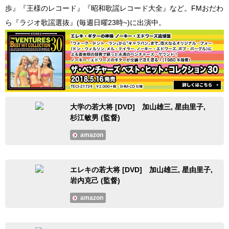
歩』『王様のレコード』『昭和歌謡レコード大全』など。FMおだわ
ら『ラジオ歌謡選抜』(毎週日曜23時~)に出演中。
大学の若大将 [DVD] 加山雄三,‎ 星由里子,‎
杉江敏男 (監督)
amazon
エレキの若大将 [DVD] 加山雄三,‎ 星由里子,‎
岩内克己 (監督)
amazon