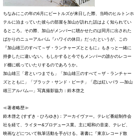
ちなみにこの年の6月にビートルズが来日した際、当時のヒルトンホ
テルに泊まっていた彼らの部屋を加山が訪れた話はよく知られてい
るところ。その際、加山がメンバーに聴かせたのは同月に出された
ばかりのニューアルバム『ハワイの休日』だったというが、この
『加山雄三のすべて～ザ・ランチャーズとともに』もきっと一緒に
持参したに違いない。もしかすると今でもメンバーの誰かのレコー
ド棚に眠っていたりするのであろうか。
加山雄三「君といつまでも」「加山雄三のすべて～ザ・ランチャー
ズとともに」「ブラック・サンド・ビーチ」「恋は紅いバラ ―加山
雄三アルバム―」写真撮影協力：鈴木啓之
≪著者略歴≫
鈴木啓之 (すずき・ひろゆき)：アーカイヴァー。テレビ番組制作会
社を経て、ライター&プロデュース業。主に昭和の音楽、テレビ、
映画などについて執筆活動を手がける。著書に『東京レコード散