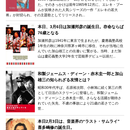
た。そのきっかけは前年1965年12月に、エレキ・ブー
ムが反映された人気シリーズの一作『エレキの若大
将』が封切られ、その主題歌としてリリースされ...
本日、3月6日は加瀬邦彦の誕生日。存命ならば
76歳となる
加瀬邦彦は1941年に東京で生まれたが、慶應義塾高校
1年生の秋に神奈川県茅ヶ崎市に移住、それが当地に住
んでいた加山雄三との出逢いに繋がる。当時、まだ加
山は慶応義塾大学2年生で芸能界デビュー以前だ...
和製ジェームス・ディーン・赤木圭一郎と加山
雄三の知られざる友情とは？
昭和30年代半ば、石原裕次郎、小林旭に続く第三の男
として日活のスクリーンに登場した、和製ジェーム
ス・ディーンこと赤木圭一郎。さらなる活躍が期待さ
れていた矢先、不慮の事故により21歳の若さでこの
世...
本日2月3日は、音楽界の“ラスト・サムライ”
喜多嶋修の誕生日。