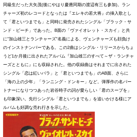
同級生だった大矢茂(後にやはり慶應同期の渡辺有三も参加)。ラン
チャーズ初のレコードとなったは『エレキの若大将』の挿入歌とし
て「君といつまでも」と同時に発売されたシングル「ブラック・サ
ンド・ビーチ」であった。B面の「ヴァイオレット・スカイ」と共
に"加山雄三とランチャーズ"名義による、ヴェンチャーズも顔負け
のインストナンバーである。この2曲はシングル・リリースからちょ
うど1か月後に出されたアルバム『加山雄三のすべて～ザ・ランチャ
ーズとともに』にも収録された。他の収録曲はそれまでに出された
シングル「恋は紅いバラ」と「君といつまでも」のAB面、さらに
「海の上の少年」「ランニング・ドンキー」など。弾厚作の名パー
トナーになりつつあった岩谷時子の詞が愛らしい「君のスープを」
も印象深い。先行シングル「君といつまでも」を追いかける様にア
ルバムも好調な売れ行きを示した。