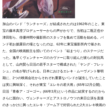
加山のバンド「ランチャーズ」が結成されたのは1962年のこと。東
宝の藤本真澄プロデューサーからの声がかりで、当初は二瓶正也や
津田彰ら、俳優仲間や撮影所のスタッフを集めて活動を始める。バ
ンド初お披露目の場となったのは、62年に東宝撮影所内で催され
た、全国の映画館主を招いてのイベント「砧まつり」のステージだ
った。逸早くヴェンチャーズのカヴァーに取り組んだ彼らの対抗馬
として、山内賢ら日活の若手スターで構成された「ヤング・フレッ
シュ」の名が挙げられる。日本におけるエレキ・ムーヴメント黎明
期に、2つの映画会社からそれぞれ重要なバンドが誕生していたこと
は実に興味深く、それが東宝『エレキの若大将』(65年12月公開)、
日活『青春ア・ゴーゴー』(66年3月)という作品に結実するのだから
さらに面白い。ヴェンチャーズとアストロノウツの来日公演を直接
のきっかけに興ったエレキ・ブーム下で封切られた2大エレキ映画の