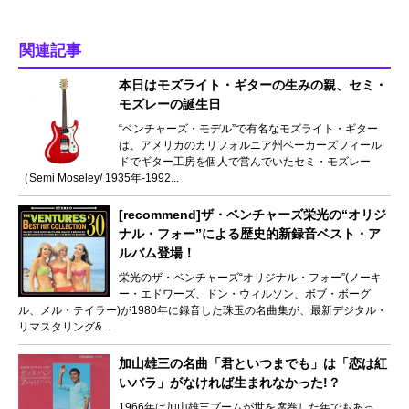
関連記事
本日はモズライト・ギターの生みの親、セミ・
モズレーの誕生日
“ベンチャーズ・モデル”で有名なモズライト・ギター
は、アメリカのカリフォルニア州ベーカーズフィール
ドでギター工房を個人で営んでいたセミ・モズレー
（Semi Moseley/ 1935年‐1992...
[recommend]ザ・ベンチャーズ栄光の“オリジ
ナル・フォー”による歴史的新録音ベスト・ア
ルバム登場！
栄光のザ・ベンチャーズ“オリジナル・フォー”(ノーキ
ー・エドワーズ、ドン・ウィルソン、ボブ・ボーグ
ル、メル・テイラー)が1980年に録音した珠玉の名曲集が、最新デジタル・
リマスタリング&...
加山雄三の名曲「君といつまでも」は「恋は紅
いバラ」がなければ生まれなかった!？
1966年は加山雄三ブームが世を席巻した年でもあっ