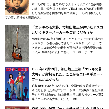
本日2月3日は、音楽界の“ラスト・サムライ” 喜多嶋修
の誕生日。40年以上も前から“East meets West”を標榜
した音楽活動を国際的な場で展開し、その日本人とし
ての高い精神性と孤高のス...
『エレキの若大将』で加山雄三が弾いたテスコ
というギターメーカーをご存じだろうか
50年前の1967年1月9日は、グヤトーンと共に日本のエ
レキギターを引っ張ってきたエレキギターメーカーで
あるテスコ株式会社の経営が行き詰まり河合楽器の傘
下に入り吸収された日である。加山雄三が『エ...
1965年12月19日、加山雄三主演『エレキの若
大将』が封切られた。ここからエレキギター・
ブームが広がった
昭和40年(1965年)12月19日。全国の東宝系映画館で一
斉に封切されたのがゴジラ・シリーズ第6弾『怪獣大戦
争』と同時上映の、加山雄三主演の若大将シリーズ第6
弾『エレキの若大将』だった。196...
空前の加山雄三ブームを巻き起こした「君とい