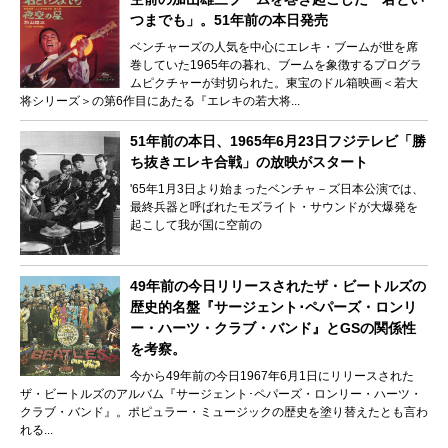
つまでも」。51年前の本日発売
ベンチャーズの人気を中心にエレキ・ブームが世を席
巻していた1965年の暮れ、ブームを象徴するプログラ
ムピクチャーが封切られた。東宝のドル箱映画＜若大
将シリーズ＞の第6作目にあたる『エレキの若大将...
51年前の本日、1965年6月23日フジテレビ「勝
ち抜きエレキ合戦」の放映がスタート
'65年1月3日より始まったベンチャ－ズ日本公演では、
最終兵器と呼ばれたモズライト・サウンドが大爆発を
起こして我が国に空前の
49年前の今日リリースされたザ・ビートルズの
歴史的名盤『サージェント･ペパーズ・ロンリ
ー・ハーツ・クラブ・バンド』とGSの関係性
を考察。
今から49年前の今日1967年6月1日にリリースされた
ザ・ビートルズのアルバム『サージェント･ペパーズ・ロンリー・ハーツ・
クラブ・バンド』。ポピュラー・ミュージックの歴史を塗り替えたとも言わ
れる...