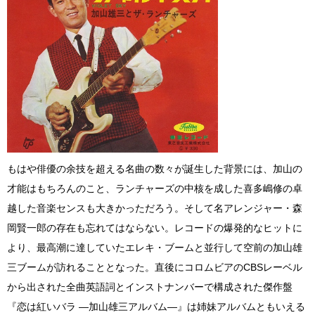
もはや俳優の余技を超える名曲の数々が誕生した背景には、加山の
才能はもちろんのこと、ランチャーズの中核を成した喜多嶋修の卓
越した音楽センスも大きかっただろう。そして名アレンジャー・森
岡賢一郎の存在も忘れてはならない。レコードの爆発的なヒットに
より、最高潮に達していたエレキ・ブームと並行して空前の加山雄
三ブームが訪れることとなった。直後にコロムビアのCBSレーベル
から出された全曲英語詞とインストナンバーで構成された傑作盤
『恋は紅いバラ ―加山雄三アルバム―』は姉妹アルバムともいえる