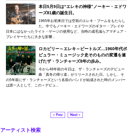
本日5月9日は“エレキの神様”ノーキー・エドワ
ーズ81歳の誕生日。
1965年お初来日では空前のエレキ・ブームをもたらし
た。中でもノーキー・エドワーズのギター・プレイや
日本にはなかったライト・ゲージの使用など、当時の成毛滋らアマチュア・
プレイヤーたちに大きな影響...
ロカビリー～エレキ～ビートルズ…1960年代ポ
ピュラー・ミュージック史そのものの変遷を遂
げたザ・ランチャーズ8年の歩み。
今から48年前の今日は、ザ・ランチャーズのデビュー
曲「真冬の帰り道」がリリースされた日。しかし、そ
の5年前にザ・ランチャーズという名前のバンドが結成された時のメンバー
は誰一人として、この＜デビュ...
< Prev
Next >
アーティスト検索