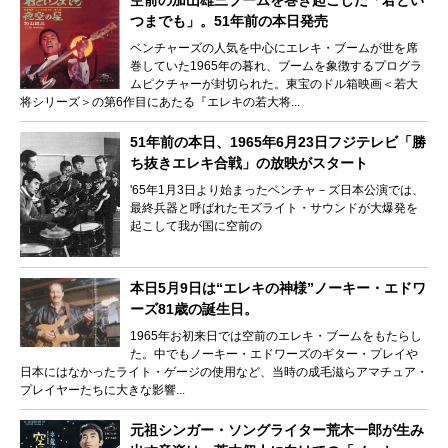
空前の加山雄三ブームを巻き起こした「君とい
つまでも」。51年前の本日発売
ベンチャーズの人気を中心にエレキ・ブームが世を席
巻していた1965年の暮れ、ブームを象徴するプログラ
ムピクチャーが封切られた。東宝のドル箱映画＜若大
将シリーズ＞の第6作目にあたる『エレキの若大将...
51年前の本日、1965年6月23日フジテレビ「勝
ち抜きエレキ合戦」の放映がスタート
'65年1月3日より始まったベンチャ－ズ日本公演では、
最終兵器と呼ばれたモズライト・サウンドが大爆発を
起こして我が国に空前の
本日5月9日は“エレキの神様”ノーキー・エドワ
ーズ81歳の誕生日。
1965年お初来日では空前のエレキ・ブームをもたらし
た。中でもノーキー・エドワーズのギター・プレイや
日本にはなかったライト・ゲージの使用など、当時の成毛滋らアマチュア・
プレイヤーたちに大きな影響...
元祖シンガー・ソングライター荒木一郎が生み