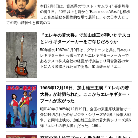
本日2月3日は、音楽界の“ラスト・サムライ” 喜多嶋修
の誕生日。40年以上も前から“East meets West”を標榜
した音楽活動を国際的な場で展開し、その日本人とし
ての高い精神性と孤高のス...
『エレキの若大将』で加山雄三が弾いたテスコ
というギターメーカーをご存じだろうか
50年前の1967年1月9日は、グヤトーンと共に日本のエ
レキギターを引っ張ってきたエレキギターメーカーで
あるテスコ株式会社の経営が行き詰まり河合楽器の傘
下に入り吸収された日である。加山雄三が『エ...
1965年12月19日、加山雄三主演『エレキの若
大将』が封切られた。ここからエレキギター・
ブームが広がった
昭和40年(1965年)12月19日。全国の東宝系映画館で一
斉に封切されたのがゴジラ・シリーズ第6弾『怪獣大戦
争』と同時上映の、加山雄三主演の若大将シリーズ第6
弾『エレキの若大将』だった。196...