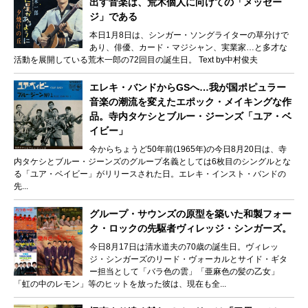
出す音楽は、荒木個人に向けての「メッセー
ジ」である
本日1月8日は、シンガー・ソングライターの草分けで
あり、俳優、カード・マジシャン、実業家…と多才な
活動を展開している荒木一郎の72回目の誕生日。 Text by中村俊夫
エレキ・バンドからGSへ…我が国ポピュラー
音楽の潮流を変えたエポック・メイキングな作
品。寺内タケシとブルー・ジーンズ「ユア・ベ
イビー」
今からちょうど50年前(1965年)の今日8月20日は、寺
内タケシとブルー・ジーンズのグループ名義としては6枚目のシングルとな
る「ユア・ベイビー」がリリースされた日。エレキ・インスト・バンドの
先...
グループ・サウンズの原型を築いた和製フォー
ク・ロックの先駆者ヴィレッジ・シンガーズ。
今日8月17日は清水道夫の70歳の誕生日。ヴィレッ
ジ・シンガーズのリード・ヴォーカルとサイド・ギタ
ー担当として「バラ色の雲」「亜麻色の髪の乙女」
「虹の中のレモン」等のヒットを放った彼は、現在も全...