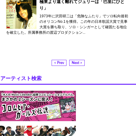
極東より遠く離れてジュリーは「巴里にひと
り」
1973年に沢田研二は「危険なふたり」でソロ転向後初
のオリコンNo.1を獲得。この年の日本歌謡大賞で見事
大賞を勝ち取り、ソロ・シンガーとして確固たる地位
を確立した。所属事務所の渡辺プロダクション...
< Prev
Next >
アーティスト検索