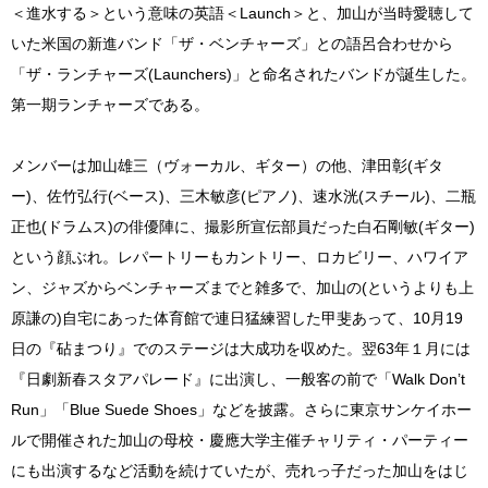
＜進水する＞という意味の英語＜Launch＞と、加山が当時愛聴して
いた米国の新進バンド「ザ・ベンチャーズ」との語呂合わせから
「ザ・ランチャーズ(Launchers)」と命名されたバンドが誕生した。
第一期ランチャーズである。
メンバーは加山雄三（ヴォーカル、ギター）の他、津田彰(ギタ
ー)、佐竹弘行(ベース)、三木敏彦(ピアノ)、速水洸(スチール)、二瓶
正也(ドラムス)の俳優陣に、撮影所宣伝部員だった白石剛敏(ギター)
という顔ぶれ。レパートリーもカントリー、ロカビリー、ハワイア
ン、ジャズからベンチャーズまでと雑多で、加山の(というよりも上
原謙の)自宅にあった体育館で連日猛練習した甲斐あって、10月19
日の『砧まつり』でのステージは大成功を収めた。翌63年１月には
『日劇新春スタアパレード』に出演し、一般客の前で「Walk Don’t
Run」「Blue Suede Shoes」などを披露。さらに東京サンケイホー
ルで開催された加山の母校・慶應大学主催チャリティ・パーティー
にも出演するなど活動を続けていたが、売れっ子だった加山をはじ