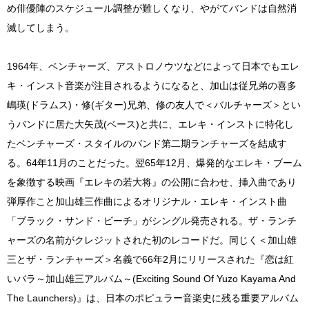
め俳優陣のスケジュール調整が難しくなり、やがてバンドは自然消
滅してしまう。
1964年、ベンチャーズ、アストロノウツなどによって日本でもエレ
キ・インスト音楽が注目されるようになると、加山は従兄弟の喜多
嶋瑛(ドラムス)・修(ギター)兄弟、修の友人で＜バルチャーズ＞とい
うバンドに居た大矢茂(ベース)と共に、エレキ・インストに特化し
たベンチャーズ・スタイルのバンド第二期ランチャーズを結成す
る。64年11月のことだった。翌65年12月、爆発的なエレキ・ブーム
を象徴する映画『エレキの若大将』の公開に合わせ、挿入曲であり
弾厚作こと加山雄三作曲によるオリジナル・エレキ・インスト曲
「ブラック・サンド・ビーチ」がシングル発売される。ザ・ランチ
ャーズの名前がクレジットされた初のレコードだ。同じく＜加山雄
三とザ・ランチャーズ＞名義で66年2月にリリースされた『恋は紅
いバラ～加山雄三アルバム～(Exciting Sound Of Yuzo Kayama And
The Launchers)』は、日本のポピュラー音楽史に残る重要アルバム