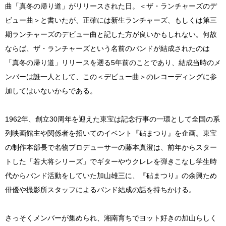
曲「真冬の帰り道」がリリースされた日。＜ザ・ランチャーズのデ
ビュー曲＞と書いたが、正確には新生ランチャーズ、もしくは第三
期ランチャーズのデビュー曲と記した方が良いかもしれない。何故
ならば、ザ・ランチャーズという名前のバンドが結成されたのは
「真冬の帰り道」リリースを遡る5年前のことであり、結成当時のメ
ンバーは誰一人として、この＜デビュー曲＞のレコーディングに参
加してはいないからである。
1962年、創立30周年を迎えた東宝は記念行事の一環として全国の系
列映画館主や関係者を招いてのイベント『砧まつり』を企画。東宝
の制作本部長で名物プロデューサーの藤本真澄は、前年からスター
トした「若大将シリーズ」でギターやウクレレを弾きこなし学生時
代からバンド活動をしていた加山雄三に、『砧まつり』の余興ため
俳優や撮影所スタッフによるバンド結成の話を持ちかける。
さっそくメンバーが集められ、湘南育ちでヨット好きの加山らしく