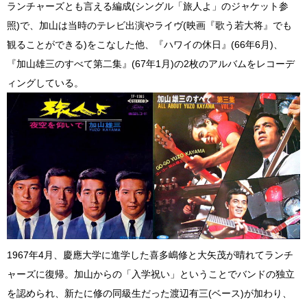
ランチャーズとも言える編成(シングル「旅人よ」のジャケット参
照)で、加山は当時のテレビ出演やライヴ(映画『歌う若大将』でも
観ることができる)をこなした他、『ハワイの休日』(66年6月)、
『加山雄三のすべて第二集』(67年1月)の2枚のアルバムをレコーデ
ィングしている。
1967年4月、慶應大学に進学した喜多嶋修と大矢茂が晴れてランチ
ャーズに復帰。加山からの「入学祝い」ということでバンドの独立
を認められ、新たに修の同級生だった渡辺有三(ベース)が加わり、