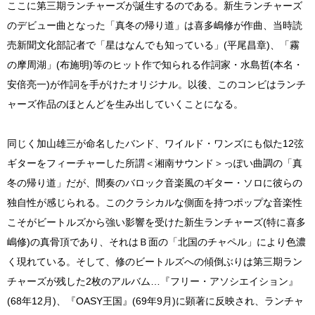
ここに第三期ランチャーズが誕生するのである。新生ランチャーズ
のデビュー曲となった「真冬の帰り道」は喜多嶋修が作曲、当時読
売新聞文化部記者で「星はなんでも知っている」(平尾昌章)、「霧
の摩周湖」(布施明)等のヒット作で知られる作詞家・水島哲(本名・
安倍亮一)が作詞を手がけたオリジナル。以後、このコンビはランチ
ャーズ作品のほとんどを生み出していくことになる。
同じく加山雄三が命名したバンド、ワイルド・ワンズにも似た12弦
ギターをフィーチャーした所謂＜湘南サウンド＞っぽい曲調の「真
冬の帰り道」だが、間奏のバロック音楽風のギター・ソロに彼らの
独自性が感じられる。このクラシカルな側面を持つポップな音楽性
こそがビートルズから強い影響を受けた新生ランチャーズ(特に喜多
嶋修)の真骨頂であり、それはＢ面の「北国のチャペル」により色濃
く現れている。そして、修のビートルズへの傾倒ぶりは第三期ラン
チャーズが残した2枚のアルバム…『フリー・アソシエイション』
(68年12月)、『OASY王国』(69年9月)に顕著に反映され、ランチャ