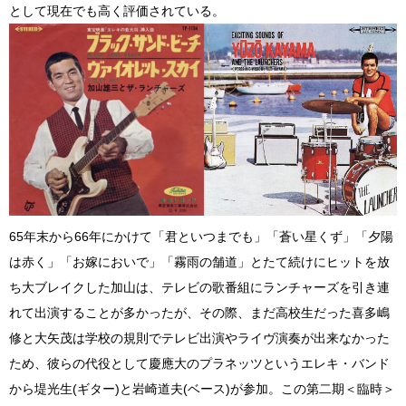
として現在でも高く評価されている。
65年末から66年にかけて「君といつまでも」「蒼い星くず」「夕陽
は赤く」「お嫁においで」「霧雨の舗道」とたて続けにヒットを放
ち大ブレイクした加山は、テレビの歌番組にランチャーズを引き連
れて出演することが多かったが、その際、まだ高校生だった喜多嶋
修と大矢茂は学校の規則でテレビ出演やライヴ演奏が出来なかった
ため、彼らの代役として慶應大のプラネッツというエレキ・バンド
から堤光生(ギター)と岩崎道夫(ベース)が参加。この第二期＜臨時＞