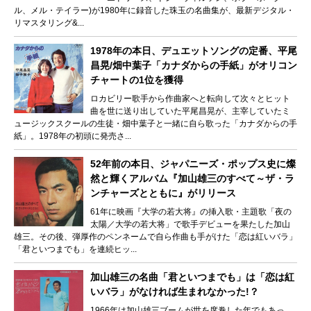
ル、メル・テイラー)が1980年に録音した珠玉の名曲集が、最新デジタル・
リマスタリング&...
1978年の本日、デュエットソングの定番、平尾
昌晃/畑中葉子「カナダからの手紙」がオリコン
チャートの1位を獲得
ロカビリー歌手から作曲家へと転向して次々とヒット
曲を世に送り出していた平尾昌晃が、主宰していたミ
ュージックスクールの生徒・畑中葉子と一緒に自ら歌った「カナダからの手
紙」。1978年の初頭に発売さ...
52年前の本日、ジャパニーズ・ポップス史に燦
然と輝くアルバム『加山雄三のすべて～ザ・ラ
ンチャーズとともに』がリリース
61年に映画『大学の若大将』の挿入歌・主題歌「夜の
太陽／大学の若大将」で歌手デビューを果たした加山
雄三。その後、弾厚作のペンネームで自ら作曲も手がけた「恋は紅いバラ」
「君といつまでも」を連続ヒッ...
加山雄三の名曲「君といつまでも」は「恋は紅
いバラ」がなければ生まれなかった!？
1966年は加山雄三ブームが世を席巻した年でもあっ