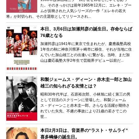
た。そのきっかけは前年1965年12月に、エレキ・ブー
ムが反映された人気シリーズの一作『エレキの若大
将』が封切られ、その主題歌としてリリースされ...
本日、3月6日は加瀬邦彦の誕生日。存命ならば
76歳となる
加瀬邦彦は1941年に東京で生まれたが、慶應義塾高校
1年生の秋に神奈川県茅ヶ崎市に移住、それが当地に住
んでいた加山雄三との出逢いに繋がる。当時、まだ加
山は慶応義塾大学2年生で芸能界デビュー以前だ...
和製ジェームス・ディーン・赤木圭一郎と加山
雄三の知られざる友情とは？
昭和30年代半ば、石原裕次郎、小林旭に続く第三の男
として日活のスクリーンに登場した、和製ジェーム
ス・ディーンこと赤木圭一郎。さらなる活躍が期待さ
れていた矢先、不慮の事故により21歳の若さでこの
世...
本日2月3日は、音楽界の“ラスト・サムライ”
喜多嶋修の誕生日。