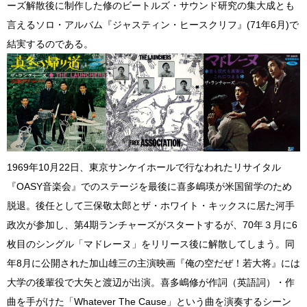
ーズ解散後に制作した修のビートルズ・サウンド研究の集大成とも
言えるソロ・アルバム『ジャスティン・ヒースクリフ』(71年6月)で
結実するのである。
1969年10月22日、東京サンケイホールで行なわれたリサイタル
『OASY音楽会』でのステージを最後に喜多嶋瑛が米国留学のため
脱退。後任として三保敬太郎とザ・ホワイト・キックスに居た河手
政次が参加し、第4期ランチャーズがスタートするが、70年３月に6
枚目のシングル「マドレーヌ」をリリース後に解散してしまう。同
年8月に公開された加山雄三の主演映画『俺の空だぜ！若大将』には
大学の後輩役で大矢と渡辺が出演。喜多嶋修が作詞（英語詞）・作
曲を手がけた「Whatever The Cause」という曲を演奏するシーン