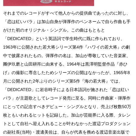
それまでのレコードがすべて他人からの提供曲であったのに対し、
「恋は紅いバラ」は加山自身が弾厚作のペンネームで自ら作曲も手
がけた初のオリジナル・シングル。この曲はもともと
「DEDICATED」という英語詞で学生時代に既に作られており、
1963年に公開された若大将シリーズ第4作『ハワイの若大将』の劇
中で披露されたもの。弾厚作の名は、加山が尊敬していた音楽家、
團伊玖磨と山田耕筰に由来する。1964年は黒澤明監督作品『赤ひ
げ』の撮影に専念したためシリーズの公開はなかったが、1965年8
月に公開された2年ぶりのシリーズ第5作『海の若大将』では、
「DEDICATED」に岩谷時子による日本語詞が施された「恋は紅い
バラ」が主題歌としてレコード発売に至る。同時に作曲家・弾厚作
にとっての記念すべきデビュー・シングルとなり、売上げ枚数50万
枚ともいわれるヒットを記録した。加山が芸能界に入る際、タレン
トとして自社へ迎え入れることが叶わなかった渡辺プロダクション
の副社長(当時)・渡邊美佐は、自らが代表を務める渡辺音楽出版で