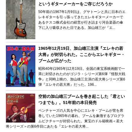
というギターメーカーをご存じだろうか
50年前の1967年1月9日は、グヤトーンと共に日本のエ
レキギターを引っ張ってきたエレキギターメーカーで
あるテスコ株式会社の経営が行き詰まり河合楽器の傘
下に入り吸収された日である。加山雄三が『エ...
1965年12月19日、加山雄三主演『エレキの若
大将』が封切られた。ここからエレキギター・
ブームが広がった
昭和40年(1965年)12月19日。全国の東宝系映画館で一
斉に封切されたのがゴジラ・シリーズ第6弾『怪獣大戦
争』と同時上映の、加山雄三主演の若大将シリーズ第6
弾『エレキの若大将』だった。196...
空前の加山雄三ブームを巻き起こした「君とい
つまでも」。51年前の本日発売
ベンチャーズの人気を中心にエレキ・ブームが世を席
巻していた1965年の暮れ、ブームを象徴するプログラ
ムピクチャーが封切られた。東宝のドル箱映画＜若大
将シリーズ＞の第6作目にあたる『エレキの若大将...