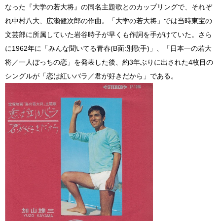
なった『大学の若大将』の同名主題歌とのカップリングで、それぞ
れ中村八大、広瀬健次郎の作曲。「大学の若大将」では当時東宝の
文芸部に所属していた岩谷時子が早くも作詞を手がけていた。さら
に1962年に「みんな聞いてる青春(B面:別歌手)」、「日本一の若大
将／一人ぼっちの恋」を発表した後、約3年ぶりに出された4枚目の
シングルが「恋は紅いバラ／君が好きだから」である。