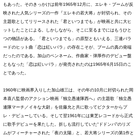
もあった。そのきっかけは前年1965年12月に、エレキ・ブームが反
映された人気シリーズの一作『エレキの若大将』が封切られ、その
主題歌としてリリースされた「君といつまでも」が映画と共に大ヒ
ットしたことによる。しかしながら、そこに至るまでにはもうひと
つの物語がある。「君といつまでも」の原型ともいえる、三連バラ
ードのヒット曲「恋は紅いバラ」の存在こそが、ブームの真の発端
だったのである。加山のペンネーム、作曲家・弾厚作のデビュー盤
ともなった「恋は紅いバラ」が発売されたのは1965年6月15日のこ
とであった。
1960年に映画界入りした加山雄三は、その年の10月に封切られた岡
本喜八監督のアクション映画『独立愚連隊西へ』の主題歌「独立愚
連隊マーチ／イキな大尉」を佐藤允と共に歌ってビクターからプ
レ・デビューしている。そして翌1961年には東芝レコードから正式
に歌手デビューを果たした。折しも流行していた“ドドンパ”のリズ
ムがフィーチャーされた「夜の太陽」と、若大将シリーズの第1作と