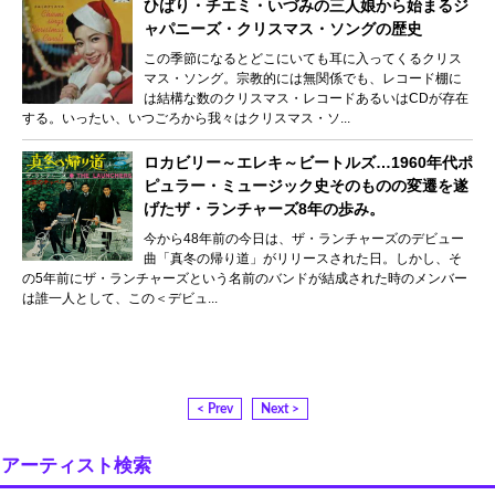
ひばり・チエミ・いづみの三人娘から始まるジ
ャパニーズ・クリスマス・ソングの歴史
この季節になるとどこにいても耳に入ってくるクリス
マス・ソング。宗教的には無関係でも、レコード棚に
は結構な数のクリスマス・レコードあるいはCDが存在
する。いったい、いつごろから我々はクリスマス・ソ...
ロカビリー～エレキ～ビートルズ…1960年代ポ
ピュラー・ミュージック史そのものの変遷を遂
げたザ・ランチャーズ8年の歩み。
今から48年前の今日は、ザ・ランチャーズのデビュー
曲「真冬の帰り道」がリリースされた日。しかし、そ
の5年前にザ・ランチャーズという名前のバンドが結成された時のメンバー
は誰一人として、この＜デビュ...
< Prev
Next >
アーティスト検索