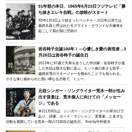
51年前の本日、1965年6月23日フジテレビ「勝
ち抜きエレキ合戦」の放映がスタート
'65年1月3日より始まったベンチャ－ズ日本公演では、
最終兵器と呼ばれたモズライト・サウンドが大爆発を
起こして我が国に空前の
岩谷時子生誕100年！～心優しき愛の表現者…3
月28日は岩谷時子の誕生日
2013年に97歳で天寿を全うした作詞家・岩谷時子が遺
した作品は膨大な数に及ぶ。ヒット曲の多さも歌手・
越路吹雪のマネージャーを務めたことでも知られる。
小さな体に秘められた類い稀なる才能で、ミュー...
元祖シンガー・ソングライター荒木一郎が生み
出す音楽は、荒木個人に向けての「メッセー
ジ」である
本日1月8日は、シンガー・ソングライターの草分けで
あり、俳優、カード・マジシャン、実業家…と多才な
活動を展開している荒木一郎の72回目の誕生日。 Text by中村俊夫