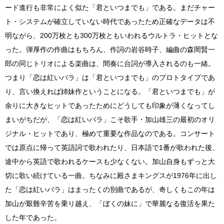
ード進行も非常によく似た「君といつまでも」である。まだチャー
ト・システムが確立していない時代であったため正確なデータは不
明ながら、200万枚とも300万枚ともいわれるウルトラ・ヒットとな
った。弾厚作の作曲はもちろん、作詞の岩谷時子、編曲の森岡賢一
郎の同じトリオによる楽曲は、間奏に台詞が導入されるのも一緒。
つまり「恋は紅いバラ」は「君といつまでも」のプロトタイプであ
り、言い換えれば姉妹作ということになる。「君といつまでも」が
余りに大きなヒットであったためにどうしても印象が薄くなってし
まいがちだが、「恋は紅いバラ」こそ歌手・加山雄三の最初のオリ
ジナル・ヒットであり、極めて重要な作品なのである。コンサート
では原点に帰って英語詞で歌われたり、日本語で1番が歌われた後、
途中から英語で歌われるケースも少なくない。加山自身もずっと大
切に歌い続けている一曲。ちなみに殿さまキングスが1976年に出し
た「恋は紅いバラ」はまったくの別曲であるが、奇しくもこの年は
加山が艱難辛苦を乗り越え、「ぼくの妹に」で華麗なる復活を果た
した年であった。