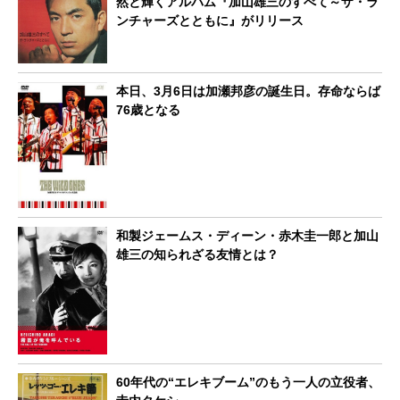
然と輝くアルバム『加山雄三のすべて～ザ・ラ
ンチャーズとともに』がリリース
本日、3月6日は加瀬邦彦の誕生日。存命ならば
76歳となる
和製ジェームス・ディーン・赤木圭一郎と加山
雄三の知られざる友情とは？
60年代の“エレキブーム”のもう一人の立役者、