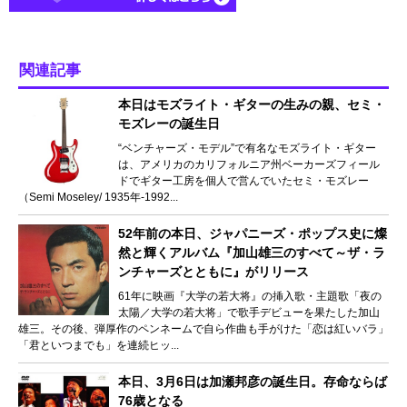
関連記事
本日はモズライト・ギターの生みの親、セミ・
モズレーの誕生日
“ベンチャーズ・モデル”で有名なモズライト・ギター
は、アメリカのカリフォルニア州ベーカーズフィール
ドでギター工房を個人で営んでいたセミ・モズレー
（Semi Moseley/ 1935年‐1992...
52年前の本日、ジャパニーズ・ポップス史に燦
然と輝くアルバム『加山雄三のすべて～ザ・ラ
ンチャーズとともに』がリリース
61年に映画『大学の若大将』の挿入歌・主題歌「夜の
太陽／大学の若大将」で歌手デビューを果たした加山
雄三。その後、弾厚作のペンネームで自ら作曲も手がけた「恋は紅いバラ」
「君といつまでも」を連続ヒッ...
本日、3月6日は加瀬邦彦の誕生日。存命ならば
76歳となる