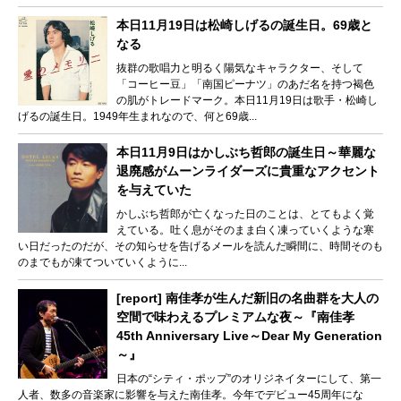
本日11月19日は松崎しげるの誕生日。69歳と
なる
抜群の歌唱力と明るく陽気なキャラクター、そして
「コーヒー豆」「南国ピーナツ」のあだ名を持つ褐色
の肌がトレードマーク。本日11月19日は歌手・松崎し
げるの誕生日。1949年生まれなので、何と69歳...
本日11月9日はかしぶち哲郎の誕生日～華麗な
退廃感がムーンライダーズに貴重なアクセント
を与えていた
かしぶち哲郎が亡くなった日のことは、とてもよく覚
えている。吐く息がそのまま白く凍っていくような寒
い日だったのだが、その知らせを告げるメールを読んだ瞬間に、時間そのも
のまでもが凍てついていくように...
[report] 南佳孝が生んだ新旧の名曲群を大人の
空間で味わえるプレミアムな夜～『南佳孝
45th Anniversary Live～Dear My Generation
～』
日本の“シティ・ポップ”のオリジネイターにして、第一
人者、数多の音楽家に影響を与えた南佳孝。今年でデビュー45周年にな