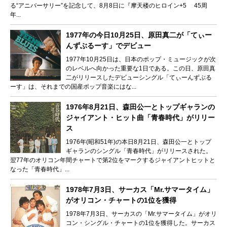
る“アニバーサリー”を記念して、8月8日に『摩天楼のヒロイン+5 45周
年...
1977年の今日10月25日、原田真二が「てぃー
んずぶるーす」でデビュー
1977年10月25日は、日本のポップ・ミュージックが次
のレベルへ向かった重要な1日である。この日、原田真
二がリリースしたデビューシングル「てぃーんずぶる
ーす」は、それまでの国産ポップ音楽にはな...
1976年8月21日、森田公一とトップギャランの
ジャイアント・ヒット曲「青春時代」がリリー
ス
1976年(昭和51年)の本日8月21日、森田公一とトップ
ギャランのシングル「青春時代」がリリースされた。
翌77年のオリコン年間チャートで第2位をマークするジャイアントヒットと
なった「青春時代」...
1978年7月3日、サーカス「Mr.サマータイム」
がオリコン・チャートの1位を獲得
1978年7月3日、サーカスの「Mr.サマータイム」がオリ
コン・シングル・チャートの1位を獲得した。サーカス