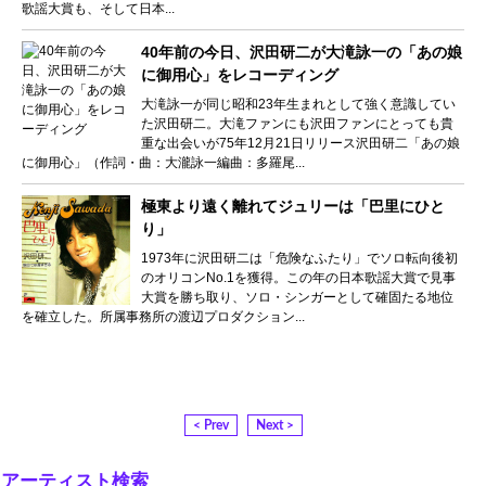
歌謡大賞も、そして日本...
40年前の今日、沢田研二が大滝詠一の「あの娘
に御用心」をレコーディング
大滝詠一が同じ昭和23年生まれとして強く意識してい
た沢田研二。大滝ファンにも沢田ファンにとっても貴
重な出会いが75年12月21日リリース沢田研二「あの娘
に御用心」（作詞・曲：大瀧詠一編曲：多羅尾...
極東より遠く離れてジュリーは「巴里にひと
り」
1973年に沢田研二は「危険なふたり」でソロ転向後初
のオリコンNo.1を獲得。この年の日本歌謡大賞で見事
大賞を勝ち取り、ソロ・シンガーとして確固たる地位
を確立した。所属事務所の渡辺プロダクション...
< Prev
Next >
アーティスト検索