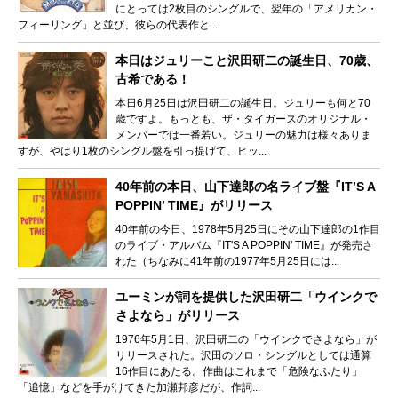
にとっては2枚目のシングルで、翌年の「アメリカン・
フィーリング」と並び、彼らの代表作と...
本日はジュリーこと沢田研二の誕生日、70歳、
古希である！
本日6月25日は沢田研二の誕生日。ジュリーも何と70
歳ですよ。もっとも、ザ・タイガースのオリジナル・
メンバーでは一番若い。ジュリーの魅力は様々ありま
すが、やはり1枚のシングル盤を引っ提げて、ヒッ...
40年前の本日、山下達郎の名ライブ盤『IT’S A
POPPIN’ TIME』がリリース
40年前の今日、1978年5月25日にその山下達郎の1作目
のライブ・アルバム『IT'S A POPPIN' TIME』が発売さ
れた（ちなみに41年前の1977年5月25日には...
ユーミンが詞を提供した沢田研二「ウインクで
さよなら」がリリース
1976年5月1日、沢田研二の「ウインクでさよなら」が
リリースされた。沢田のソロ・シングルとしては通算
16作目にあたる。作曲はこれまで「危険なふたり」
「追憶」などを手がけてきた加瀬邦彦だが、作詞...