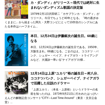
カ・ダンディ」がリリース～現代では絶対に生
まれないダンディズム歌謡の決定版
1979年2月1日沢田研二「カサブランカ・ダンディ」が
リリース。今日でちょうど40年となる。「時の過ぎゆ
くままに」から始まった阿久・大野コンビにとって10作目のシングルにあ
たる本作はハーフタイム...
本日、12月24日は伊藤銀次の誕生日。68歳に
なる
本日、12月24日は伊藤銀次の誕生日である。1950年、
大阪生まれ。68歳になる。ごまのはえ、ココナツ・バ
ンク、シュガー・ベイブ、ナイアガラ・トライアング
ルなど、大瀧詠一率いる“ナイアガラ”の懐...
12月14日は上原“ユカリ”裕の誕生日～村八分、
ココナツバンク、シュガーベイブ、ナイアガラ
で活躍した伝説のドラマー
「上原ユカリ」（本名・上原裕）というドラマーの名
前を知ったのは、1973年9月21日に行われたはっぴい
えんどの解散記念コンサート“CITY—Last Time Around”（東京・文京公会
堂）...