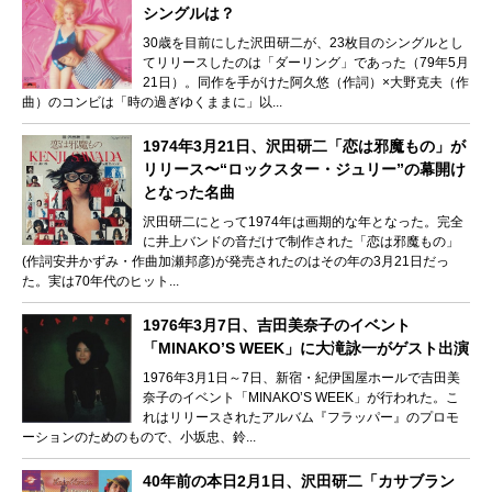
シングルは？
30歳を目前にした沢田研二が、23枚目のシングルとし
てリリースしたのは「ダーリング」であった（79年5月
21日）。同作を手がけた阿久悠（作詞）×大野克夫（作
曲）のコンビは「時の過ぎゆくままに」以...
1974年3月21日、沢田研二「恋は邪魔もの」が
リリース〜“ロックスター・ジュリー”の幕開け
となった名曲
沢田研二にとって1974年は画期的な年となった。完全
に井上バンドの音だけで制作された「恋は邪魔もの」
(作詞安井かずみ・作曲加瀬邦彦)が発売されたのはその年の3月21日だっ
た。実は70年代のヒット...
1976年3月7日、吉田美奈子のイベント
「MINAKO’S WEEK」に大滝詠一がゲスト出演
1976年3月1日～7日、新宿・紀伊国屋ホールで吉田美
奈子のイベント「MINAKO’S WEEK」が行われた。こ
れはリリースされたアルバム『フラッパー』のプロモ
ーションのためのもので、小坂忠、鈴...
40年前の本日2月1日、沢田研二「カサブラン