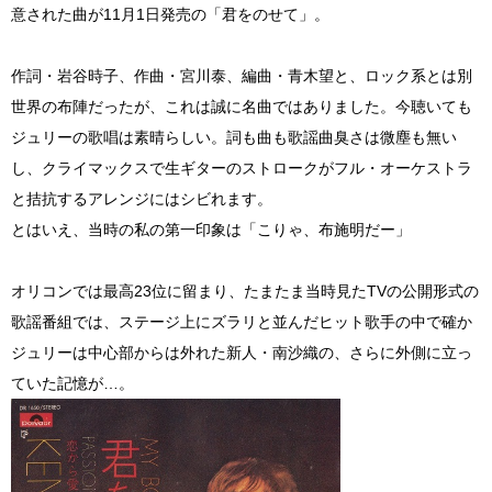
意された曲が11月1日発売の「君をのせて」。
作詞・岩谷時子、作曲・宮川泰、編曲・青木望と、ロック系とは別
世界の布陣だったが、これは誠に名曲ではありました。今聴いても
ジュリーの歌唱は素晴らしい。詞も曲も歌謡曲臭さは微塵も無い
し、クライマックスで生ギターのストロークがフル・オーケストラ
と拮抗するアレンジにはシビれます。
とはいえ、当時の私の第一印象は「こりゃ、布施明だー」
オリコンでは最高23位に留まり、たまたま当時見たTVの公開形式の
歌謡番組では、ステージ上にズラリと並んだヒット歌手の中で確か
ジュリーは中心部からは外れた新人・南沙織の、さらに外側に立っ
ていた記憶が…。