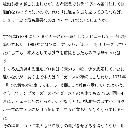
騒動も巻き起こしましたが、古希記念でもライヴの内容は決して回
顧的なものではないので、代わりに過去を振り返ってみるならば、
ジュリー史で最も重要なのは1971年ではないでしょうか。
すでに1967年にザ・タイガースの一員としてデビューして一時代を
築いており、1969年にはソロ・アルバム『Julie』をリリースしてい
たにしても、本人としては独立を前提としたものでは無かったは
ず。
もちろん所属する渡辺プロ側は将来のソロ歌手像を想定していたに
違いないが、あくまで本人はタイガースの存続にこだわり、1971年
1月での解散が決定しても、ソロ活動には難色を示していたという。
そうしてテンプターズ、スパイダースとの合体であるPYGが同年4
月にデビューしたのだったが、少なくとも現状維持のはずが、各グ
ループのファンの反目も招いて、早々に立ち行かなくなってしまっ
た。
その結果、ついに本人もソロ歌手の選択をせざるを得なくなり、用