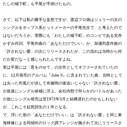
たしの城下町」も平尾が手掛けたもの。
さて、以下は私の勝手な妄想ですが、渡辺プロ側はジュリーの次の
シングルをポップス系ヒットメーカーの平尾先生で、と考えたので
はないだろうか。実際にも「わたしの城下町」のコンビである安井
かずみ作詞、平尾作曲の「あなただけでいい」が、加瀬邦彦作曲の
「許されない愛」の次にリリースされたが、この流れは当時から何
だか変だな～と感じられたんですよね。
実は平尾には「君をのせて」の次作としてオファーされていたの
に、12月発売のアルバム『Julie II』に含まれていた曲、当時として
は尖った作風だが決して布施明の後追いじゃない「許されない愛」
が急速にシングル候補に浮上。会社内部で何らかのバトルがあった
が故にシングル発売は翌1972年3月と結構遅れたのかもしれない
が、これこそ起死回生の１作となる。
で、浮いた形の「あなただけでいい」は「許されない愛」と同じ東
海林修による同傾向のロック調アレンジが施されて次にリリースさ