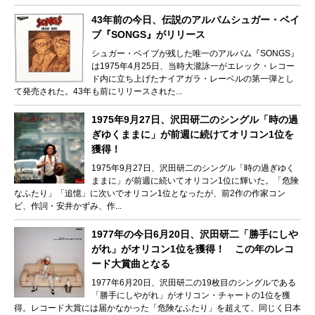
43年前の今日、伝説のアルバムシュガー・ベイ
ブ『SONGS』がリリース
シュガー・ベイブが残した唯一のアルバム『SONGS』
は1975年4月25日、当時大瀧詠一がエレック・レコー
ド内に立ち上げたナイアガラ・レーベルの第一弾とし
て発売された。43年も前にリリースされた...
1975年9月27日、沢田研二のシングル「時の過
ぎゆくままに」が前週に続けてオリコン1位を
獲得！
1975年9月27日、沢田研二のシングル「時の過ぎゆく
ままに」が前週に続いてオリコン1位に輝いた。「危険
なふたり」「追憶」に次いでオリコン1位となったが、前2作の作家コン
ビ、作詞・安井かずみ、作...
1977年の今日6月20日、沢田研二「勝手にしや
がれ」がオリコン1位を獲得！ この年のレコ
ード大賞曲となる
1977年6月20日、沢田研二の19枚目のシングルである
「勝手にしやがれ」がオリコン・チャートの1位を獲
得。レコード大賞には届かなかった「危険なふたり」を超えて、同じく日本