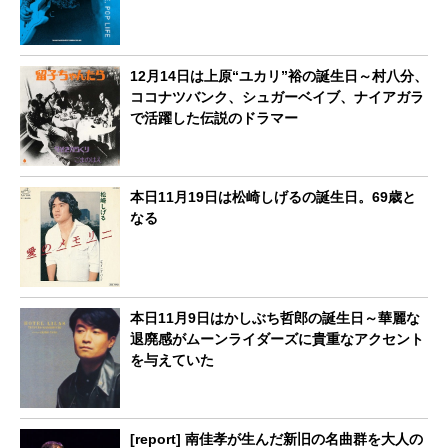
12月14日は上原“ユカリ”裕の誕生日～村八分、
ココナツバンク、シュガーベイブ、ナイアガラ
で活躍した伝説のドラマー
本日11月19日は松崎しげるの誕生日。69歳と
なる
本日11月9日はかしぶち哲郎の誕生日～華麗な
退廃感がムーンライダーズに貴重なアクセント
を与えていた
[report] 南佳孝が生んだ新旧の名曲群を大人の