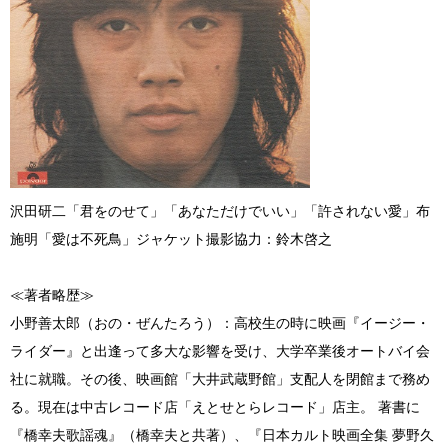
沢田研二「君をのせて」「あなただけでいい」「許されない愛」布
施明「愛は不死鳥」ジャケット撮影協力：鈴木啓之
≪著者略歴≫
小野善太郎（おの・ぜんたろう）：高校生の時に映画『イージー・
ライダー』と出逢って多大な影響を受け、大学卒業後オートバイ会
社に就職。その後、映画館「大井武蔵野館」支配人を閉館まで務め
る。現在は中古レコード店「えとせとらレコード」店主。 著書に
『橋幸夫歌謡魂』（橋幸夫と共著）、『日本カルト映画全集 夢野久