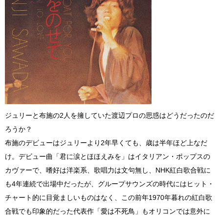
ジュリーと布施の2人を擁していた渡辺プロの思惑はどうだったのだ
ろうか？
布施のデビューはジュリーより2年早くても、歳は半年ほど上なだ
け。デビュー曲「君に涙とほほえみを」はイタリアン・ポップスの
カヴァーで、嗜好は洋楽系、歌唱力は文句無し、NHK紅白歌合戦に
も4年連続で出場中だったが、グループサウンズの時代にはヒット・
チャート的に目覚ましいものはなく、この前年1970年暮れの紅白歌
合戦でも印象的だった代表作「愛は不死鳥」もオリコンでは意外に