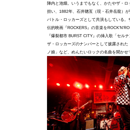
陣内と池畑。いうまでもなく、かたやザ・ロ
担い、1882年、石井聰亙（現・石井岳龍）が監
バトル・ロッカーズとして共演もしている。ザ
伝的映画『ROCKERS』の音楽をROCK’N’
『爆裂都市 BURST CITY』の挿入歌「セ
ザ・ロッカーズのナンバーとして披露された
ノ娘」など、めんたいロックの名曲を聞かせ