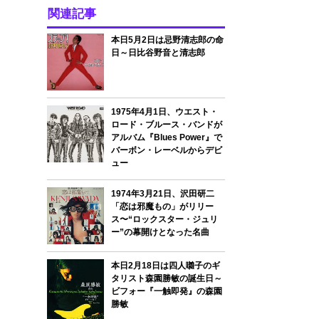
関連記事
本日5月2日は忌野清志郎の命
日～日比谷野音と清志郎
1975年4月1日、ウエスト・
ロード・ブルース・バンドが
アルバム『Blues Power』で
バーボン・レーベルからデビ
ュー
1974年3月21日、沢田研二
「恋は邪魔もの」がリリー
ス〜“ロックスター・ジュリ
ー”の幕開けとなった名曲
本日2月18日は四人囃子のギ
タリスト森園勝敏の誕生日～
ビフォー『一触即発』の森園
勝敏