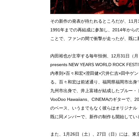
その新作の発表が待たれるところだが、11月1
1991年までの再結成に参加し、2014年
ことで、ファンの間で衝撃が走ったが、既に
内田裕也が主宰する毎年恒例、12月31日（月）の年越
presents NEW YEARS WORLD ROC
内孝則×百々和宏×澄田健×穴井仁吉×田中ゲ
る。百々和宏は前述通り、福岡県福岡市出身で、
九州市出身で、井上富雄が結成したブルー・トニッ
VooDoo Hawaiians、CINEMAのギ
のベース、いうまでもなく彼らはオリジナル
既に同メンバーで、新作の制作も開始してい
また、1月26日（土）、27日（日）には、東