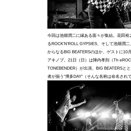
今回は池畑潤二に縁ある面々が集結。花田裕之
るROCK’N’ROLL GYPSIES、そして
からなるBIG BEATERSのほか、ゲストに
アキノブ。21日（日）は陣内孝則（Th eROC
TONEBENDER）が出演。BIG BEAT
者が揃う“博多DAY”（そんな名称は命名さ