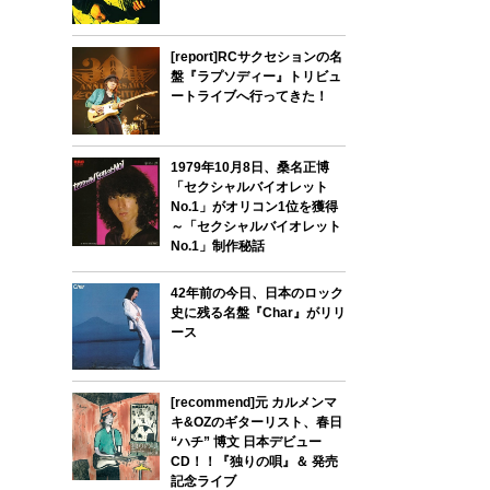
[report]RCサクセションの名
盤『ラプソディー』トリビュ
ートライブへ行ってきた！
1979年10月8日、桑名正博
「セクシャルバイオレット
No.1」がオリコン1位を獲得
～「セクシャルバイオレット
No.1」制作秘話
42年前の今日、日本のロック
史に残る名盤『Char』がリリ
ース
[recommend]元 カルメンマ
キ&OZのギターリスト、春日
“ハチ” 博文 日本デビュー
CD！！『独りの唄』＆ 発売
記念ライブ