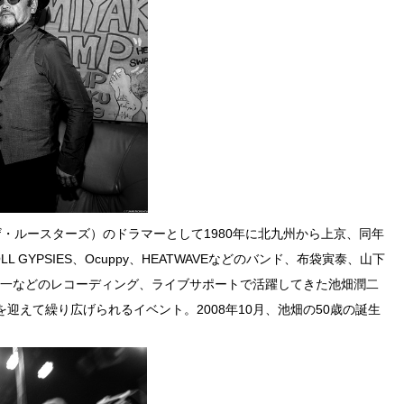
OSTERS(ザ・ルースターズ）のドラマーとして1980年に北九州から上京、同年
L GYPSIES、Ocuppy、HEATWAVEなどのバンド、布袋寅泰、山下
健一などのレコーディング、ライブサポートで活躍してきた池畑潤二
迎えて繰り広げられるイベント。2008年10月、池畑の50歳の誕生