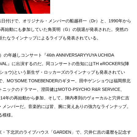
日付けで、オリジナル・メンバーの船越祥一（Dr）と、1990年から
からの再始動にも参加していた角英明（G）の脱退が発表された。突然の
新たなラインナップによるライブも発表されている。
しコンサート『46th ANNIVERSARYYUYA UCHIDA
K FESTIVAL』に出演するのだ。同コンサートの告知にはTH eROCKERS(陣
ンショウ)という新生ザ・ロッカーズのラインナップも発表されてい
MO’SOME TONEBENDERのギター、田中ゲンショウは福岡県北
クのドラマー、澄田健はMOTO-PSYCHO R&R SERVICE、
ターで、2014年の再始動から参加、そして、陣内孝則のヴォーカルと穴井仁吉
・メンバーだ。音楽的には皆、腕に覚えありの強力なラインナップ。
る模様。
京・下北沢のライブハウス「GARDEN」で、穴井仁吉の還暦を記念す