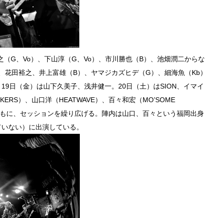
（G、Vo）、下山淳（G、Vo）、市川勝也（B）、池畑潤二からな
池畑潤二、花田裕之、井上富雄（B）、ヤマジカズヒデ（G）、細海魚（Kb）
10月19日（金）は山下久美子、浅井健一。20日（土）はSION、イマイ
KERS）、山口洋（HEATWAVE）、百々和宏（MO’SOME
ERSとともに、セッションを繰り広げる。陣内は山口、百々という福岡出身
れていない）に出演している。