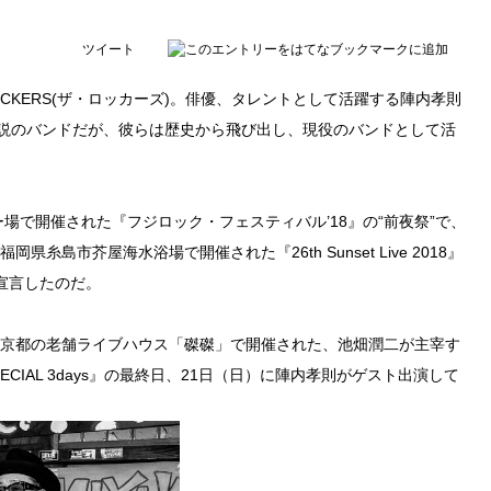
ツイート
OCKERS(ザ・ロッカーズ)。俳優、タレントとして活躍する陣内孝則
伝説のバンドだが、彼らは歴史から飛び出し、現役のバンドとして活
場で開催された『フジロック・フェスティバル’18』の“前夜祭”で、
県糸島市芥屋海水浴場で開催された『26th Sunset Live 2018』
宣言したのだ。
で、京都の老舗ライブハウス「磔磔」で開催された、池畑潤二が主宰す
磔磔SPECIAL 3days』の最終日、21日（日）に陣内孝則がゲスト出演して