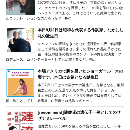
1970年の11月9日、渚ゆう子の「京都の恋」がオリコ
ン・チャートの1位を獲得した。この曲を作曲したのは
ベンチャーズである。これはどういった経緯で生まれ
たコラボレーションなのだろうか？ text...
本日9月2日は昭和を代表する作詞家、なかにし
礼の誕生日
シャンソンの訳詞をきっかけに流行歌の世界で作詞家
として才能を開花させ、多くの優れた作品を手がけた
後、小説や随筆の執筆やコンサートや舞台の演出・プ
ロデュース、コメンテーターとしても活躍するなど、幅...
本場アメリカで腕を磨いたショーガール・木の
実ナナ…本日は古希となる誕生日
本日7月11日は木の実ナナの誕生日。古希となる。細川
俊之との二人芝居で人気を博した舞台『ショーガー
ル』をはじめ、テレビドラマや映画では女優として活
躍。歌手としても「居酒屋」に代表される数々のヒッ...
[recommend]漣健児の遺伝子一例としてのサ
ザナミレーベル
漣健児といえば400を超える作品を世に出した、60年