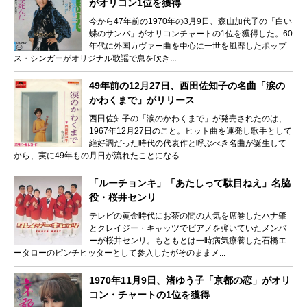
がオリコン1位を獲得
今から47年前の1970年の3月9日、森山加代子の「白い
蝶のサンバ」がオリコンチャートの1位を獲得した。60
年代に外国カヴァー曲を中心に一世を風靡したポップ
ス・シンガーがオリジナル歌謡で息を吹き...
49年前の12月27日、西田佐知子の名曲「涙の
かわくまで」がリリース
西田佐知子の「涙のかわくまで」が発売されたのは、
1967年12月27日のこと。ヒット曲を連発し歌手として
絶好調だった時代の代表作と呼ぶべき名曲が誕生して
から、実に49年もの月日が流れたことになる...
「ルーチョンキ」「あたしって駄目ねえ」名脇
役・桜井センリ
テレビの黄金時代にお茶の間の人気を席巻したハナ肇
とクレイジー・キャッツでピアノを弾いていたメンバ
ーが桜井センリ。もともとは一時病気療養した石橋エ
ータローのピンチヒッターとして参入したがそのままメ...
1970年11月9日、渚ゆう子「京都の恋」がオリ
コン・チャートの1位を獲得