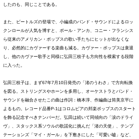
したのも、同じことである。
また、ビートルズの登場で、小編成のバンド・サウンドによるロッ
クンロールが人気を博すと、ポール・アンカ、コニー・フランシス
ら従来のアメリカン・ポップスの歌い手たちにヒットが出なくな
り、必然的にカヴァーする楽曲も減る。カヴァー・ポップスは衰退
し、他のカヴァー歌手と同様に弘田三枝子も方向性を模索する段階
に入った。
弘田三枝子は、まず67年7月10日発売の「渚のうわさ」で方向転換
を図る。ストリングスやホーンを多用し、オーケストラとバンド・
サウンドを融合させたこの曲は作詞：橋本淳、作編曲は筒美京平に
よるもの。レコード品番P-1はコロムビアの邦楽ポップスのスタート
を飾る記念すべきナンバーだ。弘田は続いて同傾向の「涙のドライ
ヴ」、スタックス系ソウルの歌謡化に挑んだ「渚の天使」、テンプ
テーションズ「マイ・ガール」を下敷きにした「可愛い嘘」など、