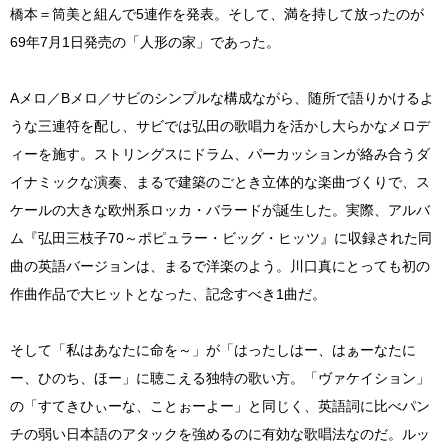
橋本＝筒美と組んで5連作を発表。そして、満を持して放ったのが
69年7月1日発売の「人形の家」であった。
Aメロ／Bメロ／サビのシンプルな構成ながら、随所で語りかけるよ
うな三連符を配し、サビでは弘田の歌唱力を活かし大らかなメロデ
ィーを施す。ストリングスにドラム、パーカッションが絡み合うダ
イナミックな演奏、まるで建築のごとき立体的な楽曲づくりで、ス
ケールの大きな欧州系ロッカ・バラードが誕生した。実際、アルバ
ム『弘田三枝子70～ポピュラー・ビッグ・ヒッツ』に収録された同
曲の英語バージョンは、まるで洋楽のよう。川口真にとっても初の
作曲作品で大ヒットとなった、記念すべき1曲だ。
そして「私はあなたに命を～」が「はったしはー、はぁーなたに
ー、ひのち、ほー」に聴こえる独特の歌い方。「ヴァケイション」
の「すてきひぃーな、ことぉーよー」と同じく、英語詞に比べパン
チの弱い日本語のアタックを強めるのに有効な歌唱法なのだ。ルッ