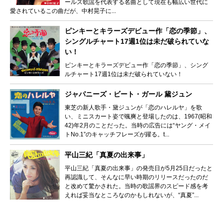
ールズ歌謡を代表する名曲として現在も幅広い世代に
愛されているこの曲だが、中村晃子に...
ピンキーとキラーズデビュー作「恋の季節」、
シングルチャート17週1位は未だ破られていな
い！
ピンキーとキラーズデビュー作「恋の季節」、シング
ルチャート17週1位は未だ破られていない！
ジャパニーズ・ビート・ガール 黛ジュン
東芝の新人歌手・黛ジュンが「恋のハレルヤ」を歌
い、ミニスカート姿で颯爽と登場したのは、1967(昭和
42)年2月のことだった。当時の広告には“ヤング・メイ
トNo.1”のキャッチフレーズが躍る。t...
平山三紀「真夏の出来事」
平山三紀「真夏の出来事」の発売日が5月25日だったと
再認識して、そんなに早い時期のリリースだったのだ
と改めて驚かされた。当時の歌謡界のスピード感を考
えれば妥当なところなのかもしれないが、“真夏”...