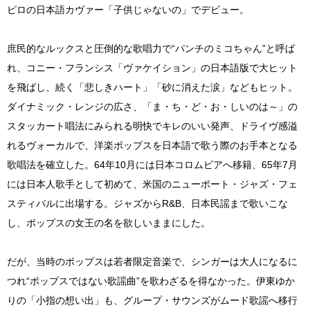
ピロの日本語カヴァー「子供じゃないの」でデビュー。
庶民的なルックスと圧倒的な歌唱力で“パンチのミコちゃん”と呼ば
れ、コニー・フランシス「ヴァケイション」の日本語版で大ヒット
を飛ばし、続く「悲しきハート」「砂に消えた涙」などもヒット。
ダイナミック・レンジの広さ、「ま・ち・ど・お・しいのは～」の
スタッカート唱法にみられる明快でキレのいい発声、ドライヴ感溢
れるヴォーカルで、洋楽ポップスを日本語で歌う際のお手本となる
歌唱法を確立した。64年10月には日本コロムビアへ移籍、65年7月
には日本人歌手として初めて、米国のニューポート・ジャズ・フェ
スティバルに出場する。ジャズからR&B、日本民謡まで歌いこな
し、ポップスの女王の名を欲しいままにした。
だが、当時のポップスは若者限定音楽で、シンガーは大人になるに
つれ“ポップスではない歌謡曲”を歌わざるを得なかった。伊東ゆか
りの「小指の想い出」も、グループ・サウンズがムード歌謡へ移行