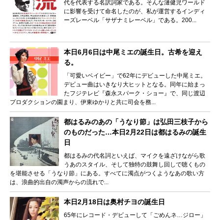
代を代表する名訳詞家である。そんな漣健児ワールド
に影響を受けて命名したのが、私が運営するインディ
ーズレーベル「サザナミレーベル」である。200...
本日6月6日は中尾ミエの誕生日。古希を迎え
る。
「可愛いベイビー」で62年にデビューした中尾ミエ。
デビュー曲はいきなり大ヒットとなる。同年に始まっ
たフジテレビ『森永スパーク・ショー』で、同じ渡辺
プロダクションの園まり、伊東ゆかりと共に司会を務...
都はるみのあの「うなり節」は弘田三枝子から
のものだった…本日2月22日は都はるみの誕生
日
都はるみの代名詞といえば、マイクを遠ざけながら歌
うあのスタイル、そして独特の鼓舞し回しで聴くもの
を堪能させる「うなり節」にある。すべてに濁点がつくようなあの歌い方
は、浪曲的出自の濁声からの流れで...
本日2月18日は奥村チヨの誕生日
65年にレコード・デビューして「ごめんネ…ジロー」