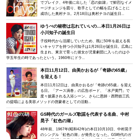
でブレイク、4年後に出した「恋の奴隷」で鮮烈なイメ
ージチェンジを図り、歌手としての幅を広げることに
成功した奥村チヨ。2月18日は奥村チヨの誕生日...
ゆうべの秘密は忘れていいの…本日1月26日は
小川知子の誕生日
子役時代から活躍していたため、既に50年を超える長
いキャリアを持つ小川知子は1月26日が誕生日。広島に
生まれ、東京で育った彼女が児童劇団に入ったのは小
学五年生の時であったという。1960年にドラ...
本日11月12日、由美かおるが「奇跡の65歳」
を迎える！
本日11月12日は、由美かおるが「奇跡の65歳」を迎え
る日。「アース渦巻」の広告ボード、「水戸黄門」で
度々披露される入浴シーン、さらに恩師・西野皓三氏
の提唱による美容メソッドの啓蒙者としての活動...
GS時代のガールズ歌謡を代表する名曲、中村
晃子「虹色の湖」
48年前、1967年(昭和42年)の本日10月10日、中村晃子
のシングル「虹色の湖」が発売となった。GS時代のガ