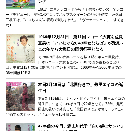
ング
1961年に東芝レコードから「子供ぢゃないの」でレコ
ードデビューし、弱冠14才にしてポップスクイーンの地位を確立した弘田
三枝子は、“ミコちゃん”の愛称で親しまれた。「ヴァケーション」「すてき
な1...
1969年12月31日、第11回レコード大賞を佐良
直美の「いいじゃないの幸せならば」が受賞～
この年から大晦日の恒例行事となる
その年の日本の音楽シーンを振り返る年末の風物詩、
日本レコード大賞もこの2018年で回を重ねること60
回。現在は12月30日に開催されている同賞は、1969年から2005年までの
36年間は12月3...
本日3月19日は「北国行きで」朱里エイコの誕
生日
本日3月19日は、リトル・ダイナマイト、朱里エイコの
誕生日。生きていれば今日で70歳となる。72年、起死
回生の思いで発売した「北国行きで」がオリコン6位を
記録する大ヒット。デビューから10年目の...
47年前の今日、森山加代子「白い蝶のサンバ」