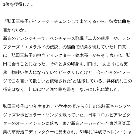
1位を獲得した。
「弘田三枝子がイメージ・チェンジして出てくるから、彼女に曲を
書かないか」
新進のアレンジャーで、ベンチャーズ歌謡「二人の銀座」や、テン
プターズ「エメラルドの伝説」の編曲で頭角を現していた川口真
は、弘田三枝子の担当ディレクター・鈴木亮一からそう言われ、弘
田に会うことになった。そのときの印象を川口は、“あまりにも突
然、物凄い美人になっていてビックリしたけど、会ったそのイメー
ジで曲を書いて欲しいと依頼された”と述懐している。具体的な曲の
指定はなく、川口はひと晩で曲を書き、なかにし礼に渡した。
弘田三枝子は47年生まれ。小学生の頃から立川の進駐軍キャンプで
ジャズやポピュラー・ソングを歌っていた。日本コロムビアやビク
ターのオーディションに落ち、まだ新進メーカーだった東芝音楽工
業の草野浩二ディレクターに見出され、61年に14歳でヘレン・シャ