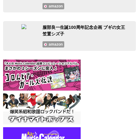
amazon
服部良一生誕100周年記念企画 ブギの女王
笠置シズ子
amazon