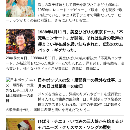
流しの双子姉妹として脚光を浴びたこまどり姉妹は、
1959年にレコード・デビューして以来、今も現役で歌
い続けている。やはり双子デュオで同期だったザ・ピ
ーナッツがとうの昔に引退し、さらにふたりとも世...
1988年4月11日、美空ひばりの東京ドーム「不
死鳥コンサート」が開催。それは生身の歌声の
凄まじい存在感を思い知らされた、伝説のカム
バック・ギグだった。
28年前の今日、1988年4月11日、美空ひばりのあの伝説の「不死鳥コンサ
ート」が新設間もなかった東京ドームで行われた。洋も邦も、静も動も、涙
も笑いも、様々なパラドックスが貪欲に、過激に、自由に...
日本ポップスの父・服部良一の意外な仕事…1
月30日は服部良一の命日
ジャズを出自とし、洋楽のリズムやビートを流行歌に
採り入れた作曲家の服部良一は、和製ポップス隆盛の
最大の功労者といわれる。没年の平成5年には“数多く
の歌謡曲を作り、国民に希望と潤いを与えた”という...
ひばり・チエミ・いづみの三人娘から始まるジ
ャパニーズ・クリスマス・ソングの歴史