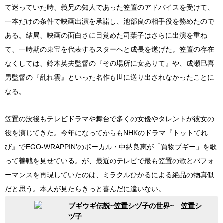
て迷っていた時、義兄の知人であった笠置のアドバイスを受けて、
一本だけの条件で映画出演を承諾し、池部良の相手役を務めたので
ある。結局、映画の面白さに目覚めた司葉子はさらに出演を重ね
て、一時期の東宝を代表するスターへと成長を遂げた。笠置の存在
なくしては、鈴木英夫監督の『その場所に女ありて』や、成瀬巳喜
男監督の『乱れ雲』といった名作も世に送り出されなかったことに
なる。
笠置の没後もテレビドラマや舞台で多くの女優やタレントが彼女の
役を演じてきた。今年になってからもNHKのドラマ『トットてれ
び』でEGO-WRAPPIN'のボーカル・中納良恵が「買物ブギー」を歌
って善戦を見せている。が、最近のテレビで最も笠置の歌とパフォ
ーマンスを再現していたのは、ミラクルひかるによる絶品の物真似
だと思う。本人が見たらきっと喜んだに違いない。
ブギウギ伝説~笠置シヅ子の世界~ 笠置シ
ヅ子