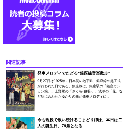
関連記事
発車メロディでたどる“銀座線音楽散歩”
9月27日は1925年に日本初の地下鉄、銀座線の起工式
が行われた日である。銀座線は、銀座駅の「銀座カン
カン娘」、上野駅の「さくら(独唱)」、浅草の「花」な
ど駅に合わせたゆかりの曲が発車メロディに...
今も現役で歌い続けるこまどり姉妹。本日は二
人の誕生日。79歳となる