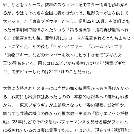
や」などをリリース。抜群のスウィング感でスター街道を歩み始め
るが、やはりその名を全国に轟かせたのは、服部良一が曲を供して
大ヒットした「東京ブギウギ」だろう。昭和22年10月、有楽町にあ
った日本劇場で開催されたショウ『踊る漫画祭・浦島再び龍宮へ行
く』で披露された後、翌年1月にレコードが発売されるとたちまちヒ
ットに至った。その後も「ヘイヘイブギー」「ホームラン･ブギ」
「買物ブギー」などのナンバーを次々にヒットさせて“ブギの女
王”の異名をとる。同じコロムビアから美空ひばりが「河童ブギウ
ギ」でデビューしたのは24年7月のことだった。
大衆に支持されたスターには当然の如く映画界からもお呼びがかか
る。戦前にも出演作はあったものの、本格的な銀幕への進出は戦後
から。「東京ブギウギ」が主題歌となった『春の饗宴』(22年)や、
舞台でも共演の機会の多かった榎本健一主演の『歌うエノケン捕物
帖』(23年)などでその快活なパフォーマンスを見せる姿がフィルム
に残されているのは実に貴重である。とはいえ、現在でも視聴可能