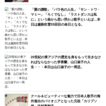
「愛の讃歌」「バラ色の人生」「サン・トワ・
マミー」「ろくでなし」「ラストダンスは私
に」という曲から思い浮かぶ歌手といえば…本
日は越路吹雪35回目の命日となる。
20世紀の東アジアの歴史を身をもって生きなけ
ればならなかった李香蘭、山口淑子の人
生・・・本日は山口淑子の一周忌。
クール＆ビューティーな魅力で日本人歌手の海
外進出のパイオニアとなった元祖「カリプソ
娘」浜村美智子。