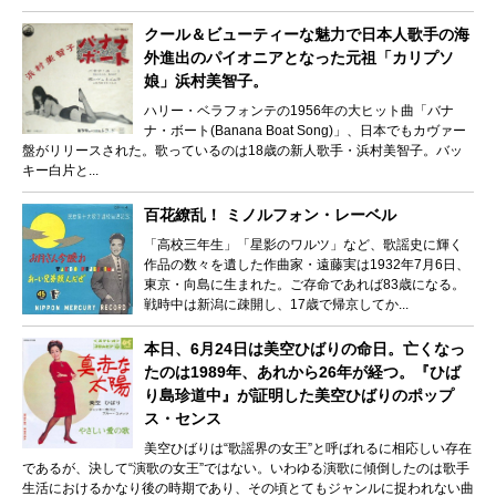
クール＆ビューティーな魅力で日本人歌手の海
外進出のパイオニアとなった元祖「カリプソ
娘」浜村美智子。
ハリー・ベラフォンテの1956年の大ヒット曲「バナ
ナ・ボート(Banana Boat Song)」、日本でもカヴァー
盤がリリースされた。歌っているのは18歳の新人歌手・浜村美智子。バッ
キー白片と...
百花繚乱！ ミノルフォン・レーベル
「高校三年生」「星影のワルツ」など、歌謡史に輝く
作品の数々を遺した作曲家・遠藤実は1932年7月6日、
東京・向島に生まれた。ご存命であれば83歳になる。
戦時中は新潟に疎開し、17歳で帰京してか...
本日、6月24日は美空ひばりの命日。亡くなっ
たのは1989年、あれから26年が経つ。『ひば
り島珍道中』が証明した美空ひばりのポップ
ス・センス
美空ひばりは“歌謡界の女王”と呼ばれるに相応しい存在
であるが、決して“演歌の女王”ではない。いわゆる演歌に傾倒したのは歌手
生活におけるかなり後の時期であり、その頃とてもジャンルに捉われない曲