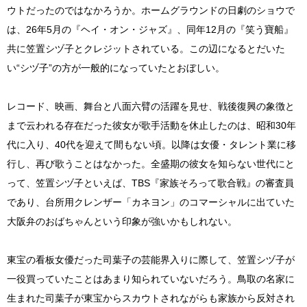
ウトだったのではなかろうか。ホームグラウンドの日劇のショウで
は、26年5月の『ヘイ・オン・ジャズ』、同年12月の『笑う寶船』
共に笠置シヅ子とクレジットされている。この辺になるとだいた
い“シヅ子”の方が一般的になっていたとおぼしい。
レコード、映画、舞台と八面六臂の活躍を見せ、戦後復興の象徴と
まで云われる存在だった彼女が歌手活動を休止したのは、昭和30年
代に入り、40代を迎えて間もない頃。以降は女優・タレント業に移
行し、再び歌うことはなかった。全盛期の彼女を知らない世代にと
って、笠置シヅ子といえば、TBS『家族そろって歌合戦』の審査員
であり、台所用クレンザー「カネヨン」のコマーシャルに出ていた
大阪弁のおばちゃんという印象が強いかもしれない。
東宝の看板女優だった司葉子の芸能界入りに際して、笠置シヅ子が
一役買っていたことはあまり知られていないだろう。鳥取の名家に
生まれた司葉子が東宝からスカウトされながらも家族から反対され