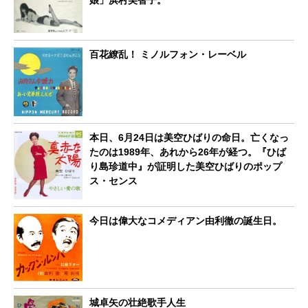
百花繚乱！ ミノルフォン・レーベル
本日、6月24日は美空ひばりの命日。亡くなっ
たのは1989年、あれから26年が経つ。『ひば
り島珍道中』が証明した美空ひばりのポップ
ス・センス
今日は偉大なコメディアン由利徹の誕生日。
城卓矢の壮絶歌手人生