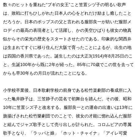
数々のヒットを重ねた“ブギの女王”こと笠置シヅ子の明るい歌声
は、敗戦に打ちひしがれた日本人の心をどれだけ励まし癒したこと
だろうか。日本のポップスの父と言われる服部良一が紡いだ服部メ
ロディの最高の表現者として活躍し、かの美空ひばりも彼女の物真
似からその栄光の歴史をスタートさせたのである。印象的な関西弁
は生まれてすぐに移り住んだ大阪で育ったことによるが、出生の地
は四国の香川県であった。誕生したのは大正3(1914)年8月25日のこ
と。生誕100年から既に2年が経った。85年に70歳でこの世を去って
からも早30年もの月日が流れたことになる。
小学校卒業後、日本歌劇学校の前身である松竹楽劇部の養成所に入
った亀井静子は、三笠静子の芸名で初舞台を踏んだ。その後、昭和
10年に笠置シズ子と改名する。服部良一との運命の出逢いは13年に
旗揚げされた松竹樂劇団でのことで、彼女の才能に惚れ込んだ服部
と組んでジャズ歌手として売り出しが計られた。コロムビアの専属
歌手となり、「ラッパと娘」「ホット・チャイナ」「アイレ可愛