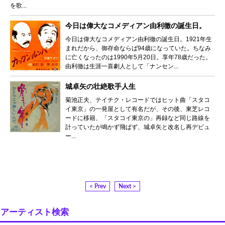
を歌...
今日は偉大なコメディアン由利徹の誕生日。
今日は偉大なコメディアン由利徹の誕生日。1921年生
まれだから、御存命ならば94歳になっていた。ちなみ
に亡くなったのは1990年5月20日。享年78歳だった。
由利徹は生涯一喜劇人として「ナンセン...
城卓矢の壮絶歌手人生
菊池正夫、テイチク・レコードではヒット曲「スタコ
イ東京」の一発屋として有名だが、その後、東芝レコ
ードに移籍、「スタコイ東京の」再録など同じ路線を
計っていたが鳴かず飛ばず、城卓矢と改名し再デビュ
ー...
< Prev
Next >
アーティスト検索