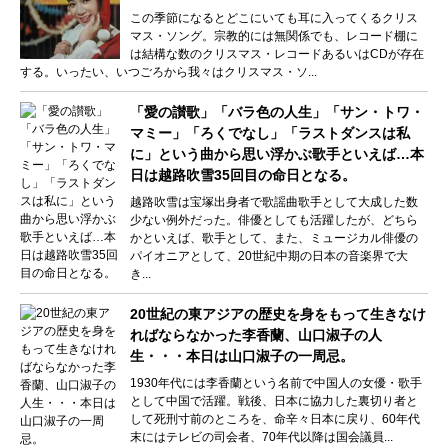
この季節になるとどこにいても耳に入ってくるクリス
マス・ソング。宗教的には無関係でも、レコード棚に
は結構な数のクリスマス・レコードあるいはCDが存在
する。いったい、いつごろから我々はクリスマス・ソ...
「愛の讃歌」「バラ色の人生」「サン・トワ・
マミー」「ろくでなし」「ラストダンスは私
に」という曲から思い浮かぶ歌手といえば…本
日は越路吹雪35回目の命日となる。
越路吹雪は宝塚出身者で歌謡曲歌手として大成した数
少ない例外だった。俳優としても活躍したが、どちら
かといえば、歌手として、また、ミュージカル俳優の
パイオニアとして、20世紀中期の日本の音楽界で大
き...
20世紀の東アジアの歴史を身をもって生きなけ
ればならなかった李香蘭、山口淑子の人
生・・・本日は山口淑子の一周忌。
1930年代には李香蘭という名前で中国人の女優・歌手
として中国で活躍。戦後、日本に協力した裏切り者と
して死刑寸前のところを、命辛々日本に戻り、60年代
末にはテレビの司会者、70年代以降は国会議員...