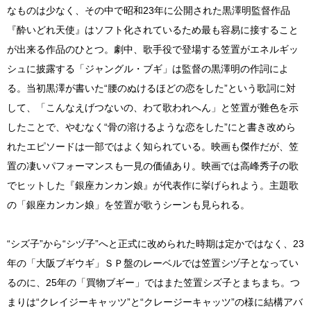
なものは少なく、その中で昭和23年に公開された黒澤明監督作品
『酔いどれ天使』はソフト化されているため最も容易に接すること
が出来る作品のひとつ。劇中、歌手役で登場する笠置がエネルギッ
シュに披露する「ジャングル・ブギ」は監督の黒澤明の作詞によ
る。当初黒澤が書いた“腰のぬけるほどの恋をした”という歌詞に対
して、「こんなえげつないの、わて歌われへん」と笠置が難色を示
したことで、やむなく“骨の溶けるような恋をした”にと書き改めら
れたエピソードは一部ではよく知られている。映画も傑作だが、笠
置の凄いパフォーマンスも一見の価値あり。映画では高峰秀子の歌
でヒットした『銀座カンカン娘』が代表作に挙げられよう。主題歌
の「銀座カンカン娘」を笠置が歌うシーンも見られる。
“シズ子”から“シヅ子”へと正式に改められた時期は定かではなく、23
年の「大阪ブギウギ」ＳＰ盤のレーベルでは笠置シヅ子となってい
るのに、25年の「買物ブギー」ではまた笠置シズ子とまちまち。つ
まりは“クレイジーキャッツ”と“クレージーキャッツ”の様に結構アバ