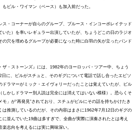
）もビル・ワイマン（ベース）も加入前だった。
シス・コーナーが自らのグループ、ブルース・インコーポレイテッド
ていた）を率いレギュラー出演していたが、ちょうどこの日のラジオ
その穴を埋めるグループが必要になった時に白羽の矢が立ったバンド
ザ・ストーンズ』には、1982年のヨーロッパ・ツアー中、ちょう
12日に、ビルがスチュと、そのギグについて電話で話し合ったエピソ
のドラマーがミック・エイヴォリーだったことは覚えていたが、ビル
（しかしドラマー別人説は完全には消えてはいない模様）。恐らくそ
メモ」が“再発見”されており、スチュがビルにその話を持ちかけたき
は推測しているのだが、その内容はまさに1962年7月12日のギグの
こに並んでいた19曲は多すぎで、全曲が実際に演奏されたとは考え
音楽志向を考えるには実に興味深い。