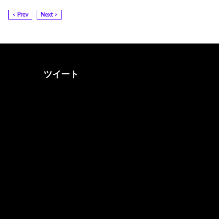
< Prev
Next >
ツイート
@otona_music_walkerさん
をフォロー
@0musicwalker