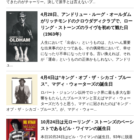
てきたのがチャーリー。決して派手とは言えないプ...
4月28日、アンドリュー・ルーグ・オールダム
がリッチモンドのクロウダディクラブで、ロー
リング・ストーンズのライヴを初めて観た日
（1963年）
人生において「出会い」というものは、たいへん重要
な出来事のひとつである。その偶発性において、幸せ
になったり不幸になったりする。言い換えれば、それ
が「運命」というものの正体かもしれない。アンドリ
ュ...
4月4日は“キング・オブ・ザ・シカゴ・ブルー
ス”、マディ・ウォーターズの誕生日
ロバート・ジョンソン以外でロック界に最も多大な影
響をもたらしたブルースマンと言えばマディ・ウォー
ターズだろうと思う。マディに冠されたのは“キング・
オブ・ザ・シカゴ・ブルース”。が、マディ・ウォー...
10月24日は元ローリング・ストーンズのベーシ
ストであるビル・ワイマンの誕生日
本日10月24日はビル・ワイマンの誕生日。93年に脱退