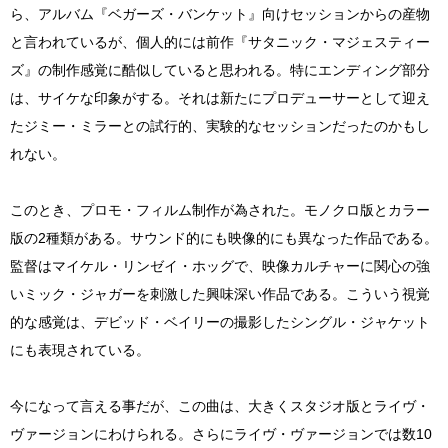
ら、アルバム『ベガーズ・バンケット』向けセッションからの産物
と言われているが、個人的には前作『サタニック・マジェスティー
ズ』の制作感覚に酷似していると思われる。特にエンディング部分
は、サイケな印象がする。それは新たにプロデューサーとして迎え
たジミー・ミラーとの試行的、実験的なセッションだったのかもし
れない。
このとき、プロモ・フィルム制作が為された。モノクロ版とカラー
版の2種類がある。サウンド的にも映像的にも異なった作品である。
監督はマイケル・リンゼイ・ホッグで、映像カルチャーに関心の強
いミック・ジャガーを刺激した興味深い作品である。こういう視覚
的な感覚は、デビッド・ベイリーの撮影したシングル・ジャケット
にも表現されている。
今になって言える事だが、この曲は、大きくスタジオ版とライヴ・
ヴァージョンにわけられる。さらにライヴ・ヴァージョンでは数10