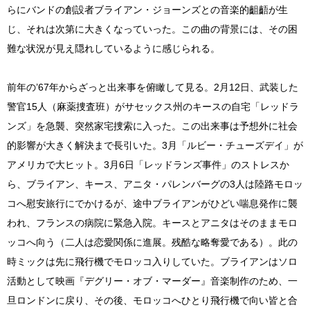
らにバンドの創設者ブライアン・ジョーンズとの音楽的齟齬が生
じ、それは次第に大きくなっていった。この曲の背景には、その困
難な状況が見え隠れしているように感じられる。
前年の’67年からざっと出来事を俯瞰して見る。2月12日、武装した
警官15人（麻薬捜査班）がサセックス州のキースの自宅「レッドラ
ンズ」を急襲、突然家宅捜索に入った。この出来事は予想外に社会
的影響が大きく解決まで長引いた。3月「ルビー・チューズデイ」が
アメリカで大ヒット。3月6日「レッドランズ事件」のストレスか
ら、ブライアン、キース、アニタ・パレンバーグの3人は陸路モロッ
コへ慰安旅行にでかけるが、途中ブライアンがひどい喘息発作に襲
われ、フランスの病院に緊急入院。キースとアニタはそのままモロ
ッコへ向う（二人は恋愛関係に進展。残酷な略奪愛である）。此の
時ミックは先に飛行機でモロッコ入りしていた。ブライアンはソロ
活動として映画『デグリー・オブ・マーダー』音楽制作のため、一
旦ロンドンに戻り、その後、モロッコへひとり飛行機で向い皆と合