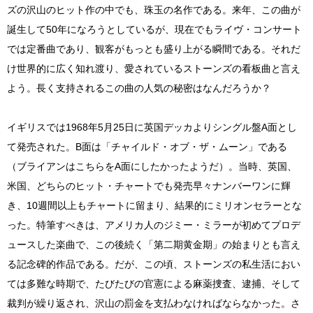
ズの沢山のヒット作の中でも、珠玉の名作である。来年、この曲が
誕生して50年になろうとしているが、現在でもライヴ・コンサート
では定番曲であり、観客がもっとも盛り上がる瞬間である。それだ
け世界的に広く知れ渡り、愛されているストーンズの看板曲と言え
よう。長く支持されるこの曲の人気の秘密はなんだろうか？
イギリスでは1968年5月25日に英国デッカよりシングル盤A面とし
て発売された。B面は「チャイルド・オブ・ザ・ムーン」である
（ブライアンはこちらをA面にしたかったようだ）。当時、英国、
米国、どちらのヒット・チャートでも発売早々ナンバーワンに輝
き、10週間以上もチャートに留まり、結果的にミリオンセラーとな
った。特筆すべきは、アメリカ人のジミー・ミラーが初めてプロデ
ュースした楽曲で、この後続く「第二期黄金期」の始まりとも言え
る記念碑的作品である。だが、この頃、ストーンズの私生活におい
ては多難な時期で、たびたびの官憲による麻薬捜査、逮捕、そして
裁判が繰り返され、沢山の罰金を支払わなければならなかった。さ