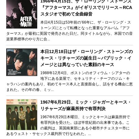
1966年4月15日、ザ・ローリング・ストーンズ
『アフターマス』がイギリスでリリース～RCA
スタジオで初めて全曲録音
本日4月15日は53年前の’66年に、ザ・ローリング・ス
トーンズにとって転機となった重要なアルバム『アフ
ターマス』が最初に英国で発売された日だ。同タイトルながら、米国での音
楽業界標準のやり方に合...
本日12月18日はザ・ローリング・ストーンズの
キース・リチャーズの誕生日～パブリック・イ
メージとは異なっていた素顔のキース
1988年12月4日、ボストンのオフィウム・シアターの
地下にある楽屋で、セキュリティ・チーフのジム・キ
ャラハンの案内もあり、初めてキース本人と直接面会し、話をする機会に恵
まれた。その年の春、ミッ...
1967年6月29日、ミック・ジャガーとキース・
リチャーズが麻薬所持で有罪判決
1967年6月29日木曜日、ミックとキースは麻薬所持で
有罪判決を受けた。ほぼ半世紀前の出来事である。こ
の裁判は、英国南東部にある小都市チチェスター市に
あるウェスト・サセックス裁判所で行なわれた。...