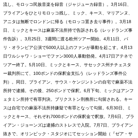
流し、モロッコ民族音楽を録音（ジャジューカ録音）。3月16日、
ブライアンをひとりモロッコ残し、ミック、キース、マリアンヌ、
アニタは無断でロンドンに帰る（モロッコ置き去り事件）。3月18
日、ミックとキースは麻薬不法所持で告訴される（レッドランズ事
件告訴）。3月25日、3週間に渡る欧州ツアー開始。4月11日、パ
リ・オランピア公演で5000人以上のファンが暴動を起こす。4月13
日ワルシャワ・ショーでファン3000人暴動勃発。4月17日アテネで
ツアー終了。5月10日、ミックとキース、サセックス州チチェスタ
ー裁判所にて、100ポンドの保釈金支払う（レッドランズ事件公
判）。同日、ブライアン、サウス・ケンジントンの自宅で麻薬不法
所持で逮捕。その後、250ポンドで保釈。6月下旬、ミックはアンフ
ェタミン所持で有罪判決。ブリクストン刑務所に勾留される。キー
スは自宅での麻薬不法所持嫌疑で有罪となって勾留。6月30日、ミ
ックとキース、それぞれ7000ポンドの保釈金で釈放。7月6日、ブラ
イアン・ジョーンズは逮捕のストレスで入院。7月7日、ブライアン
抜きで、オリンピック・スタジオにてセッション開始（『ゼア・サ