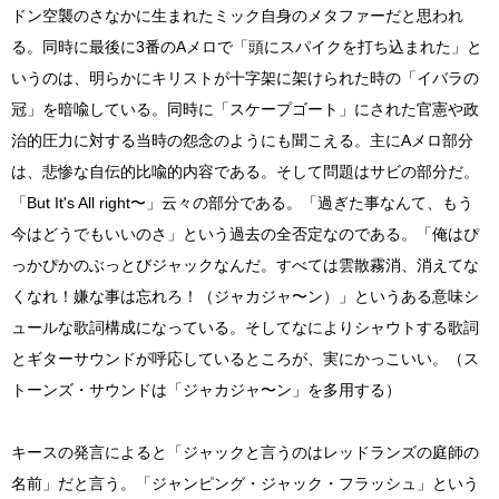
ドン空襲のさなかに生まれたミック自身のメタファーだと思われ
る。同時に最後に3番のAメロで「頭にスパイクを打ち込まれた」と
いうのは、明らかにキリストが十字架に架けられた時の「イバラの
冠」を暗喩している。同時に「スケープゴート」にされた官憲や政
治的圧力に対する当時の怨念のようにも聞こえる。主にAメロ部分
は、悲惨な自伝的比喩的内容である。そして問題はサビの部分だ。
「But It's All right〜」云々の部分である。「過ぎた事なんて、もう
今はどうでもいいのさ」という過去の全否定なのである。「俺はぴ
っかぴかのぶっとびジャックなんだ。すべては雲散霧消、消えてな
くなれ！嫌な事は忘れろ！（ジャカジャ〜ン）」というある意味シ
ュールな歌詞構成になっている。そしてなによりシャウトする歌詞
とギターサウンドが呼応しているところが、実にかっこいい。（ス
トーンズ・サウンドは「ジャカジャ〜ン」を多用する）
キースの発言によると「ジャックと言うのはレッドランズの庭師の
名前」だと言う。「ジャンピング・ジャック・フラッシュ」という