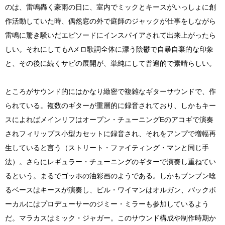
のは、雷鳴轟く豪雨の日に、室内でミックとキースがいっしょに創
作活動していた時、偶然窓の外で庭師のジャックが仕事をしながら
雷鳴に驚き騒いだエピソードにインスパイアされて出来上がったら
しい。それにしてもAメロ歌詞全体に漂う陰鬱で自暴自棄的な印象
と、その後に続くサビの展開が、単純にして普遍的で素晴らしい。
ところがサウンド的にはかなり緻密で複雑なギターサウンドで、作
られている。複数のギターが重層的に録音されており、しかもキー
スによればメインリフはオープン・チューニングEのアコギで演奏
されフィリップス小型カセットに録音され、それをアンプで増幅再
生していると言う（ストリート・ファイティング・マンと同じ手
法）。さらにレギュラー・チューニングのギターで演奏し重ねてい
るという。まるでゴッホの油彩画のようである。しかもブンブン唸
るベースはキースが演奏し、ビル・ワイマンはオルガン、バックボ
ーカルにはプロデューサーのジミー・ミラーも参加しているよう
だ。マラカスはミック・ジャガー。このサウンド構成や制作時期か