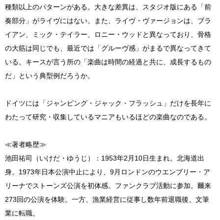
種類以上のパターンがある。大きな差異は、スタジオ版にある「前
奏部分」がライヴにはない。また、ライヴ・ヴァージョンは、ブラ
イアン、ミック・テイラー、ロニー・ウッドと異なっており、骨格
の大筋は同じでも、最近では「グルーヴ感」がまるで異なってきて
いる。キースが言う所の「楽曲は時間の経過と共に、成長するもの
だ」という典型例だろうか。
ドイツには「ジャンピング・ジャック・フラッシュ」だけを長年に
わたって研究・収集しているマニアもいるほどの楽曲なのである。
≪著者略歴≫
池田祐司（いけだ・ゆうじ）：1953年2月10日生まれ。北海道出
身。1973年日本公演中止により、9月ロンドンのウエンブリー・ア
リーナでストーンズ公演を初体感。ファンクラブ活動に参加。爾来
273回の公演を体験。一方、漁業経営に従事し数年前退職後、文筆
業に転職。