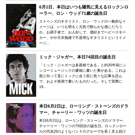
6月1日、本日はいつも陽気に見えるロックンロ
ーラー、ロン・ウッド71歳の誕生日
ストーンズのギタリスト、ロン・ウッドの一般的なイ
メージは、いつも明るく元気で朗らかな感じだろう
か。お調子者で、お人好しで、酒好きでヘビースモー
カー、やや天衣無縫で不器用なギタリストというイメ
ージ...
ミック・ジャガー、本日74回目の誕生日
「ミック・ジャガーは多面相である」と約30年前にシ
ンコーミュージックの書籍に書いた事がある。これは
面と向って直にミックに会う前に色々な記事を読ん
で、およそ推測で書いたものだった。そして実際に
19...
本日6月2日は、ローリング・ストーンズのドラ
マー、チャーリー・ワッツの誕生日
本日6月2日は、ローリング・ストーンズのドラマー、
チャーリー・ワッツの76回目の誕生日。ロックンロー
ルの代名詞のようなバンドのグルーヴを長く支え続け