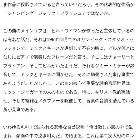
ま作品に投影されていると言っていいだろう。その代表的な作品が
「ジャンピング・ジャック・フラッシュ」ではないか。
この曲のメインリフは、ビル・ワイマンが作ったと主張しているの
は有名な話だ。それは1968年3月でのオリンピック・スタジオ・セ
ッションで、ミックとキースが遅刻して不在の時に、ビルが何とは
なしにピアノで演奏したフレーズだと言う。そこにはチャーリーと
ブライアン、そしてビルがいたようだ。それをジミー・ミラーが録
音して、ミックとキースに聞かせた。それに触発された事は事実で
あるようだ。だがしかし、この曲の核心で重要な詩的言語世界は、
ミック・ジャガーその人のものである。特に、キリスト教的寓話
性、そして複雑なメタファーを駆使して、言葉の音韻を踏んでいる
所が見事である。
いわゆるAメロで語られる悲惨な自己説明「俺は激しい嵐の中で生
まれ、豪雨の中で泣き叫んだ」で始まる。これは第二次大戦のロン