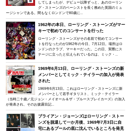
してしまったが、デビュー以降ずっと、あのローリン
グ・ストーンズのベーシストを長く務めた英国のミュ
ージシャンである。間もなくロンドンで80歳に...
1962年の本日、ローリング・ストーンズがマー
キーで初めてのコンサートを行った
ローリング・ストーンズがその名前で初めてコンサー
トを行なったのが1962年の今日、7月12日。場所はロ
ンドンのクラブ、マーキーだった。この日、実際にス
テージに立ったと伝えられているのは、ミック・...
1969年6月13日、ローリング・ストーンズの新
メンバーとしてミック・テイラーの加入が発表
された
1969年6月13日。これはローリング・ストーンズに新
メンバーとして若手ギタリスト、ミック・テイラー
（当時二十歳／元ジョン・メイオール＆ザ・ブルースブレイカーズ）の加入
が発表され、そのお披露目記...
ブライアン・ジョーンズはローリング・ストー
ンズを脱退して一か月後、1969年7月3日に自
宅にあるプールの底に沈んでいるところを発見