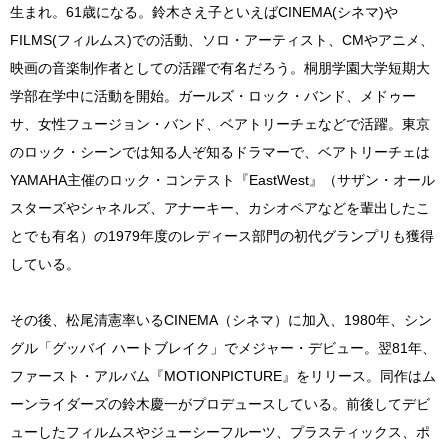
生まれ。61歳になる。鈴木さえ子といえばCINEMA(シネマ)や
FILMS(フィルムス)での活動、ソロ・アーティスト、CMやアニメ、
映画の音楽制作者としての活躍で有名だろう。桐朋学園大学短期大
学部在学中に活動を開始。ガールズ・ロック・バンド、メドゥー
サ、女性フュージョン・バンド、ベアトリーチェなどで活躍。東京
のロック・シーンでは知る人ぞ知るドラマーで、ベアトリーチェは
YAMAHA主催のロック・コンテスト『EastWest』（サザン・オール
スターズやシャネルズ、アナーキー、カシオペアなどを輩出したこ
とでも有名）の1979年度のレディース部門の初代グランプリも獲得
している。
その後、松尾清憲率いるCINEMA（シネマ）に加入、1980年、シン
グル「グッバイ ハートブレイク」でメジャー・デビュー。翌81年、
ファースト・アルバム『MOTIONPICTURE』をリリース。同作はム
ーンライダーズの鈴木慶一がプロデュースしている。前後してデビ
ューしたフィルムスやジューシーフルーツ、プラスティックス、ポ