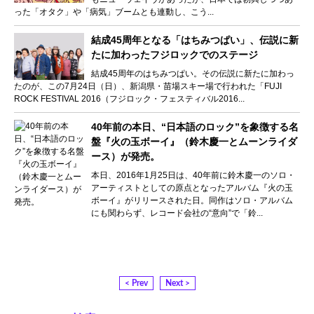
った「オタク」や「病気」ブームとも連動し、こう...
結成45周年となる「はちみつぱい」、伝説に新
たに加わったフジロックでのステージ
結成45周年のはちみつぱい。その伝説に新たに加わっ
たのが、この7月24日（日）、新潟県・苗場スキー場で行われた「FUJI
ROCK FESTIVAL 2016（フジロック・フェスティバル2016...
40年前の本日、“日本語のロック”を象徴する名
盤『火の玉ボーイ』（鈴木慶一とムーンライダ
ース）が発売。
本日、2016年1月25日は、40年前に鈴木慶一のソロ・
アーティストとしての原点となったアルバム『火の玉
ボーイ』がリリースされた日。同作はソロ・アルバム
にも関わらず、レコード会社の“意向”で「鈴...
< Prev
Next >