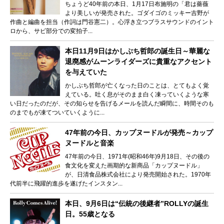
ちょうど40年前の本日、1月17日布施明の「君は薔薇
より美しいが発売された。ゴダイゴのミッキー吉野が
作曲と編曲を担当（作詞は門谷憲二）。心浮き立つブラスサウンドのイント
ロから、サビ部分での変拍子...
本日11月9日はかしぶち哲郎の誕生日～華麗な
退廃感がムーンライダーズに貴重なアクセント
を与えていた
かしぶち哲郎が亡くなった日のことは、とてもよく覚
えている。吐く息がそのまま白く凍っていくような寒
い日だったのだが、その知らせを告げるメールを読んだ瞬間に、時間そのも
のまでもが凍てついていくように...
47年前の今日、カップヌードルが発売～カップ
ヌードルと音楽
47年前の今日、1971年(昭和46年)9月18日、その後の
食文化を変えた画期的な新商品「カップヌードル」
が、日清食品株式会社により発売開始された。1970年
代前半に飛躍的進歩を遂げたインスタン...
本日、9月6日は“伝統の後継者”ROLLYの誕生
日。55歳となる