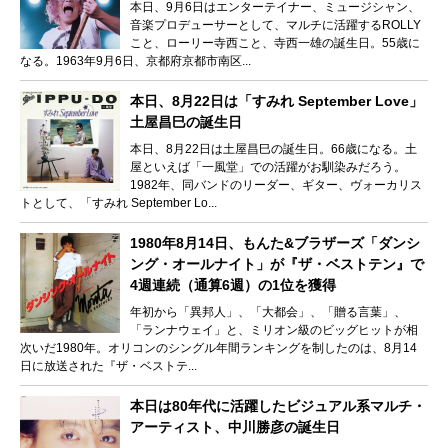
本日、9月6日はエンターテイナー、ミュージシャン、
音楽プロデューサーとして、マルチに活躍するROLLY
こと、ローリー寺西こと、寺西一雄の誕生日。55歳に
なる。1963年9月6日、京都府京都市南区...
本日、8月22日は「すみれ September Love」
土屋昌巳の誕生日
本日、8月22日は土屋昌巳の誕生日。66歳になる。土
屋といえば「一風堂」での活躍がお馴染みだろう。
1982年、同バンドのリーダー、ギター、ヴォーカリス
トとして、「すみれ September Lo...
1980年8月14日、もんた&ブラザーズ「ダンシ
ング・オールナイト」が『ザ・ベストテン』で
4週連続（通算6週）の1位を獲得
年初から「異邦人」、「大都会」、「贈る言葉」、
「ランナウェイ」と、ミリオン級のビッグヒットが相
次いだ1980年。オリコンのシングル年間ランキングを制したのは、8月14
日に放送された『ザ・ベストテ...
本日は80年代に活躍したビジュアル系マルチ・
アーティスト、中川勝彦の誕生日