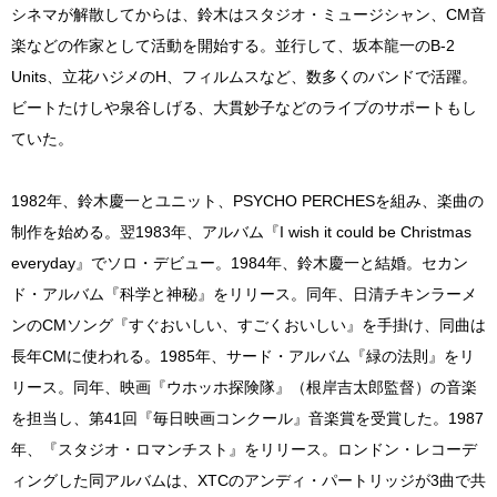
シネマが解散してからは、鈴木はスタジオ・ミュージシャン、CM音
楽などの作家として活動を開始する。並行して、坂本龍一のB-2
Units、立花ハジメのH、フィルムスなど、数多くのバンドで活躍。
ビートたけしや泉谷しげる、大貫妙子などのライブのサポートもし
ていた。
1982年、鈴木慶一とユニット、PSYCHO PERCHESを組み、楽曲の
制作を始める。翌1983年、アルバム『I wish it could be Christmas
everyday』でソロ・デビュー。1984年、鈴木慶一と結婚。セカン
ド・アルバム『科学と神秘』をリリース。同年、日清チキンラーメ
ンのCMソング『すぐおいしい、すごくおいしい』を手掛け、同曲は
長年CMに使われる。1985年、サード・アルバム『緑の法則』をリ
リース。同年、映画『ウホッホ探険隊』（根岸吉太郎監督）の音楽
を担当し、第41回『毎日映画コンクール』音楽賞を受賞した。1987
年、『スタジオ・ロマンチスト』をリリース。ロンドン・レコーデ
ィングした同アルバムは、XTCのアンディ・パートリッジが3曲で共