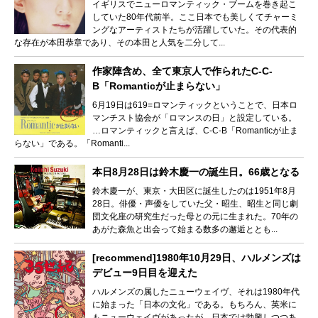
イギリスでニューロマンティック・ブームを巻き起こ
していた80年代前半。ここ日本でも美しくてチャーミ
ングなアーティストたちが活躍していた。その代表的
な存在が本田恭章であり、その本田と人気を二分して...
作家陣含め、全て東京人で作られたC-C-
B「Romanticが止まらない」
6月19日は619=ロマンティックということで、日本ロ
マンチスト協会が「ロマンスの日」と設定している。
…ロマンティックと言えば、C-C-B「Romanticが止ま
らない」である。「Romanti...
本日8月28日は鈴木慶一の誕生日。66歳となる
鈴木慶一が、東京・大田区に誕生したのは1951年8月
28日。俳優・声優をしていた父・昭生、昭生と同じ劇
団文化座の研究生だった母との元に生まれた。70年の
あがた森魚と出会って始まる数多の邂逅ととも...
[recommend]1980年10月29日、ハルメンズは
デビュー9日目を迎えた
ハルメンズの属したニューウェイヴ、それは1980年代
に始まった「日本の文化」である。もちろん、英米に
もニューウェイヴがあったが、日本では勃興しつつあ