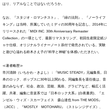
はり、リアルなことではないだろうか。
なお、『スタジオ・ロマンチスト』、『緑の法則』、『ノーライフ
キング』は当時、所属していたミディの30周年を記念し、2014年に
リリースされた「MIDI INC. 30th Anniversary Remaster
Collection」の一環として、最新リマスタリング、初回生産限定紙ジ
ャケ仕様、オリジナルライナーノート添付で発売されている。実験
と遊び心溢れる鈴木さえ子の“科学と神秘”を体感いただきたい。
≪著者略歴≫
市川清師（いちかわ・きよし）：『MUSIC STEADY』元編集長。日
本のロック、ポップスに30年以上関わる。同編集長を退任後は、音
楽のみならず、社会、政治、芸能、風俗、グラビアなど、幅広く活
躍。共著、編集に音楽系では『日本ロック大系』(白夜書房)、『エ
ンゼル・ウィズ・スカーフェイス 森山達也 from THE MODS』
（JICC）、『MOSTLY MOTOHARU』（ストレンジデイズ）、