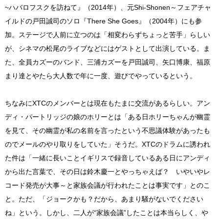
~ハバロフスクを訪ねて』（2014年）、元Shi-Shonen～フェアチャ
イルドの戸田誠司のソロ『There She Goes』（2004年）にも参
加。ステージで人前に立つのは「相変わらずちょっと苦手」らしい
が、シネマの松尾のライブなどにはゲストとして出演している。ま
た、全員カズーのバンド、三浦カズーを戸田誠司、矢口博康、福原
まり達とやたら大人数で年に一度、遊びでやっているという。
ちなみにXTCのメンバーとは現在もたまに交流があるらしい。アン
ディ・パートリッジの娘のホリーとは「ある日ホリーちゃんが幽霊
を見て、その幽霊が私の名前を言ったという不思議体験があったも
のでメールのやり取りをしていた」そうだ。XTCのドラムに誘われ
た件は「一緒に長いことイギリスで録音しているある日にアンディ
から出た言葉で、その日は鈴木慶一とやっちゃえば？ いやいやレ
コード発売が大事～と家族会議が行われたことは事実です」とのこ
と。ただ、「ジョークかも？だから、あまり騒がないでください
ね」という。しかし、二人が“家族会議”したことは本当らしく、や