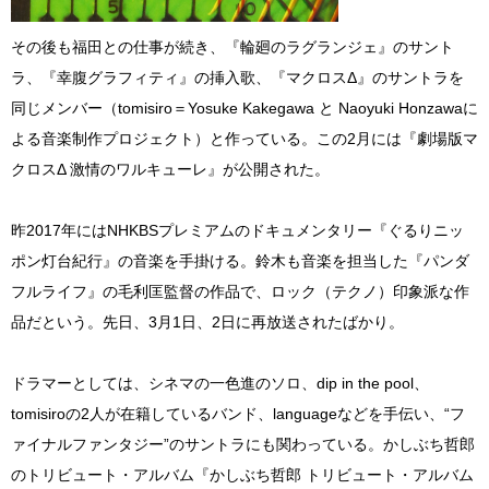
その後も福田との仕事が続き、『輪廻のラグランジェ』のサント
ラ、『幸腹グラフィティ』の挿入歌、『マクロスΔ』のサントラを
同じメンバー（tomisiro＝Yosuke Kakegawa と Naoyuki Honzawaに
よる音楽制作プロジェクト）と作っている。この2月には『劇場版マ
クロスΔ 激情のワルキューレ』が公開された。
昨2017年にはNHKBSプレミアムのドキュメンタリー『ぐるりニッ
ポン灯台紀行』の音楽を手掛ける。鈴木も音楽を担当した『パンダ
フルライフ』の毛利匡監督の作品で、ロック（テクノ）印象派な作
品だという。先日、3月1日、2日に再放送されたばかり。
ドラマーとしては、シネマの一色進のソロ、dip in the pool、
tomisiroの2人が在籍しているバンド、languageなどを手伝い、“フ
ァイナルファンタジー”のサントラにも関わっている。かしぶち哲郎
のトリビュート・アルバム『かしぶち哲郎 トリビュート・アルバム