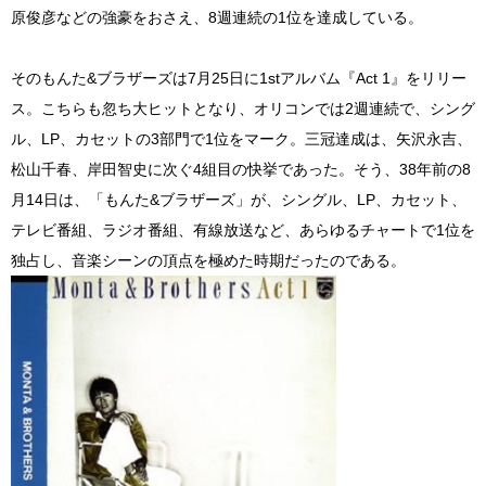
原俊彦などの強豪をおさえ、8週連続の1位を達成している。
そのもんた&ブラザーズは7月25日に1stアルバム『Act 1』をリリー
ス。こちらも忽ち大ヒットとなり、オリコンでは2週連続で、シング
ル、LP、カセットの3部門で1位をマーク。三冠達成は、矢沢永吉、
松山千春、岸田智史に次ぐ4組目の快挙であった。そう、38年前の8
月14日は、「もんた&ブラザーズ」が、シングル、LP、カセット、
テレビ番組、ラジオ番組、有線放送など、あらゆるチャートで1位を
独占し、音楽シーンの頂点を極めた時期だったのである。