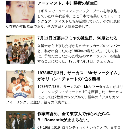
アーティスト、中川勝彦の誕生日
イギリスでニューロマンティック・ブームを巻き起こ
していた80年代前半。ここ日本でも美しくてチャーミ
ングなアーティストたちが活躍していた。その代表的
な存在が本田恭章であり、その本田と人気を二分して...
7月11日は藤井フミヤの誕生日。56歳となる
久留米から上京したばかりのチェッカーズのメンバー
と、私が出会ったのは1983年の春だった。そして私
は、予想だにしなかった彼らのマネージメントを担当
することになった。1983年7月31日、チェッカ...
1978年7月3日、サーカス「Mr.サマータイム」
がオリコン・チャートの1位を獲得
1978年7月3日、サーカスの「Mr.サマータイム」がオリ
コン・シングル・チャートの1位を獲得した。サーカス
にとっては2枚目のシングルで、翌年の「アメリカン・
フィーリング」と並び、彼らの代表作と...
作家陣含め、全て東京人で作られたC-C-
B「Romanticが止まらない」
6月19日は619=ロマンティックということで、日本ロ