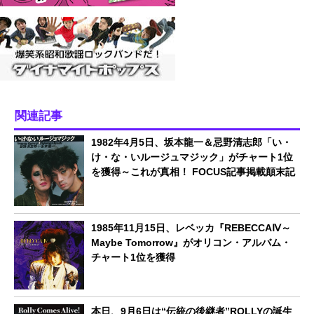
関連記事
1982年4月5日、坂本龍一＆忌野清志郎「い・
け・な・いルージュマジック」がチャート1位
を獲得～これが真相！ FOCUS記事掲載顛末記
1985年11月15日、レベッカ『REBECCAⅣ～
Maybe Tomorrow』がオリコン・アルバム・
チャート1位を獲得
本日、9月6日は“伝統の後継者”ROLLYの誕生