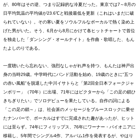
が、80年はその逆、つまり記録的な冷夏だった。東京では7～8月の
日平均気温の平均値が23.6℃と戦後最低を更新（これはいまだに破
られていない）。その寒い夏をソウルフルなボーカルで熱く染め上
げた男がいた。そう、6月から8月にかけて各ヒットチャートで首位
を独走した「ダンシング・オールナイト」を作曲・歌唱した、もん
たよしのりである。
一度聴いたら忘れない、強烈なしゃがれ声を持つ、もんたは神戸出
身の当時29歳。中学時代にバンド活動を始め、19歳のときに“五つ
の赤い風船”を脱退した中川イサトらと「第2回全日本フォークジャ
ンボリー」（70年）に出場、71年にはビクターから「この足の鎖ひ
きちぎりたい」でソロデビューを果たしている。自作の詞による
「この足の鎖～」は、社会派のメッセージをブルースロックに乗せ
たナンバーで、ボーカルはすでに完成された趣があったが、ヒット
には至らず。74年にフィリップス、76年にワーナー・パイオニアに
移籍し、5年間でシングル4作、アルバム1作を発表するが、やはり