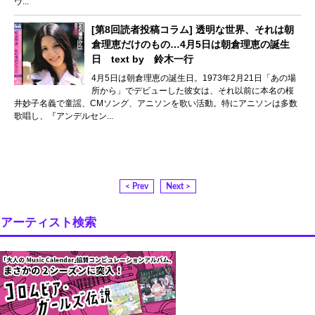
ヴ...
[第8回読者投稿コラム] 透明な世界、それは朝
倉理恵だけのもの…4月5日は朝倉理恵の誕生
日 text by 鈴木一行
4月5日は朝倉理恵の誕生日。1973年2月21日「あの場
所から」でデビューした彼女は、それ以前に本名の桜
井妙子名義で童謡、CMソング、アニソンを歌い活動。特にアニソンは多数
歌唱し、『アンデルセン...
< Prev
Next >
アーティスト検索