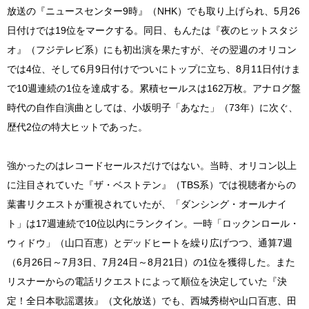
放送の『ニュースセンター9時』（NHK）でも取り上げられ、5月26
日付けでは19位をマークする。同日、もんたは『夜のヒットスタジ
オ』（フジテレビ系）にも初出演を果たすが、その翌週のオリコン
では4位、そして6月9日付けでついにトップに立ち、8月11日付けま
で10週連続の1位を達成する。累積セールスは162万枚。アナログ盤
時代の自作自演曲としては、小坂明子「あなた」（73年）に次ぐ、
歴代2位の特大ヒットであった。
強かったのはレコードセールスだけではない。当時、オリコン以上
に注目されていた『ザ・ベストテン』（TBS系）では視聴者からの
葉書リクエストが重視されていたが、「ダンシング・オールナイ
ト」は17週連続で10位以内にランクイン。一時「ロックンロール・
ウィドウ」（山口百恵）とデッドヒートを繰り広げつつ、通算7週
（6月26日～7月3日、7月24日～8月21日）の1位を獲得した。また
リスナーからの電話リクエストによって順位を決定していた『決
定！全日本歌謡選抜』（文化放送）でも、西城秀樹や山口百恵、田