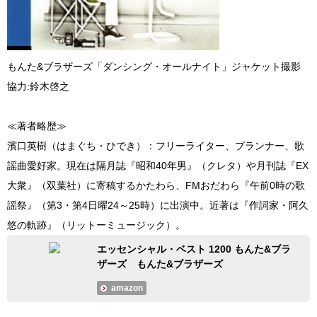
もんた&ブラザーズ「ダンシング・オールナイト」ジャケット撮影
協力:鈴木啓之
≪著者略歴≫
濱口英樹（はまぐち・ひでき）：フリーライター、プランナー、歌
謡曲愛好家。現在は隔月誌『昭和40年男』（クレタ）や月刊誌『EX
大衆』（双葉社）に寄稿するかたわら、FMおだわら『午前0時の歌
謡祭』（第3・第4日曜24～25時）に出演中。近著は『作詞家・阿久
悠の軌跡』（リットーミュージック）。
エッセンシャル・ベスト 1200 もんた&ブラ
ザーズ もんた&ブラザーズ
amazon