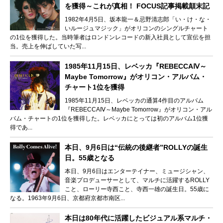
を獲得～これが真相！ FOCUS記事掲載顛末記
1982年4月5日、坂本龍一＆忌野清志郎「い・け・な・
いルージュマジック」がオリコンのシングルチャート
の1位を獲得した。当時筆者はロンドンレコードの新入社員として宣伝を担
当。売上を伸ばしていた写...
1985年11月15日、レベッカ『REBECCAⅣ～
Maybe Tomorrow』がオリコン・アルバム・
チャート1位を獲得
1985年11月15日、レベッカの通算4作目のアルバム
『REBECCAⅣ～Maybe Tomorrow』がオリコン・アル
バム・チャートの1位を獲得した。レベッカにとっては初のアルバム1位獲
得であ...
本日、9月6日は“伝統の後継者”ROLLYの誕生
日。55歳となる
本日、9月6日はエンターテイナー、ミュージシャン、
音楽プロデューサーとして、マルチに活躍するROLLY
こと、ローリー寺西こと、寺西一雄の誕生日。55歳に
なる。1963年9月6日、京都府京都市南区...
本日は80年代に活躍したビジュアル系マルチ・