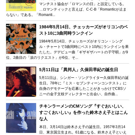
マンチスト協会が「ロマンスの日」と設定している。
…ロマンティックと言えば、C-C-B「Romanticが止ま
らない」である。「Romanti...
1984年5月14日、チェッカーズがオリコンのベ
スト10に3曲同時ランクイン
1984年5月14日、チェッカーズがオリコン・シング
ル・チャートで3曲同時にベスト10内にランクインを果
たした。デデビュー曲「ギザギザハートの子守唄」が9
位、2曲目の「涙のリクエスト」が6位、そ...
5月11日は「異邦人」久保田早紀の誕生日
5月11日は、シンガー・ソングライター久保田早紀の誕
生日。78年に『ミス・セブンティーンコンテスト』に
自身のデモテープを応募したことがきっかけでCBSソ
ニーの金子文枝ディレクターと出会い、自作曲...
チキンラーメンのCMソング『すぐおいしい、
すごくおいしい』を作った鈴木さえ子とはこん
な人
本日、3月14日は鈴木さえ子の誕生日。1957年3月14
日、東京国立生まれ。61歳になる。鈴木さえ子といえ