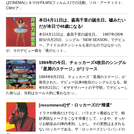
ばCINEMA(シネマ)やFILMS(フィルムス)での活動、ソロ・アーティスト、
CMやア...
本日4月11日は、森高千里の誕生日。嘘みたい
だが本日で48歳になる!
本日4月11日は、森高千里の誕生日。 1987年(30年
前!)の5月25日、シングル「NEW SEASON」でデビュ
ー。アイドルポテンシャルも並のものではなかった
が、そのデビュー曲を「夜のヒット...
1984年の今日、チェッカーズ4枚目のシングル
「星屑のステージ」がリリース
1984年8月23日、チェッカーズ「星屑のステージ」が
発売された。デビュー以来4枚目のシングルとなる。前
年9月21日に「ギザギザハートの子守唄」でデビューし
た彼らは、当初はセールス的に奮わなかっ...
[recommend]ザ・ロッカーズの“帰還”
ドラマや映画だけでなく、バラエティ番組などで、軽
妙洒脱なトークをこなす俳優として、いまや、すっか
りお馴染みの陣内孝則。しかし、その実態はまぎれも
ないロッカーである。ザ・ロッカーズというバンドの