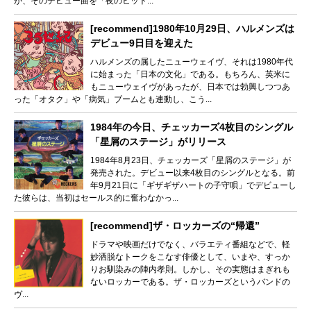
が、そのデビュー曲を「夜のヒット...
[recommend]1980年10月29日、ハルメンズは
デビュー9日目を迎えた
ハルメンズの属したニューウェイヴ、それは1980年代
に始まった「日本の文化」である。もちろん、英米に
もニューウェイヴがあったが、日本では勃興しつつあ
った「オタク」や「病気」ブームとも連動し、こう...
1984年の今日、チェッカーズ4枚目のシングル
「星屑のステージ」がリリース
1984年8月23日、チェッカーズ「星屑のステージ」が
発売された。デビュー以来4枚目のシングルとなる。前
年9月21日に「ギザギザハートの子守唄」でデビューし
た彼らは、当初はセールス的に奮わなかっ...
[recommend]ザ・ロッカーズの“帰還”
ドラマや映画だけでなく、バラエティ番組などで、軽
妙洒脱なトークをこなす俳優として、いまや、すっか
りお馴染みの陣内孝則。しかし、その実態はまぎれも
ないロッカーである。ザ・ロッカーズというバンドの
ヴ...