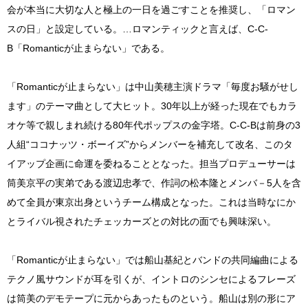
会が本当に大切な人と極上の一日を過ごすことを推奨し、「ロマン
スの日」と設定している。…ロマンティックと言えば、C-C-
B「Romanticが止まらない」である。
「Romanticが止まらない」は中山美穂主演ドラマ「毎度お騒がせし
ます」のテーマ曲として大ヒット。30年以上が経った現在でもカラ
オケ等で親しまれ続ける80年代ポップスの金字塔。C-C-Bは前身の3
人組“ココナッツ・ボーイズ”からメンバーを補充して改名、このタ
イアップ企画に命運を委ねることとなった。担当プロデューサーは
筒美京平の実弟である渡辺忠孝で、作詞の松本隆とメンバ－5人を含
めて全員が東京出身というチーム構成となった。これは当時なにか
とライバル視されたチェッカーズとの対比の面でも興味深い。
「Romanticが止まらない」では船山基紀とバンドの共同編曲による
テクノ風サウンドが耳を引くが、イントロのシンセによるフレーズ
は筒美のデモテープに元からあったものという。船山は別の形にア