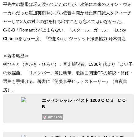
平先生の慧眼は冴え渡っていたのだが、次第に本来のメイン・ヴォ
ーカルだった渡辺英樹やシブい低音を聞かせた関口誠人をフィーチ
ャーして3人の対比の妙を打ち出すことも忘れてはいなかった。
C-C-B「Romanticが止まらない」「スクール・ガール」「Lucky
Chanceをもう一度」「空想Kiss」ジャケット撮影協力:鈴木啓之
≪著者略歴≫
榊ひろと（さかき・ひろと）：音楽解説者。1980年代より「よい子
の歌謡曲」「リメンバー」等に執筆。歌謡曲関連CDの解説・監修・
選曲も手掛ける。著書に『筒美京平ヒットストーリー』（白夜書
房）。
エッセンシャル・ベスト 1200 C-C-B C-C-
B
amazon