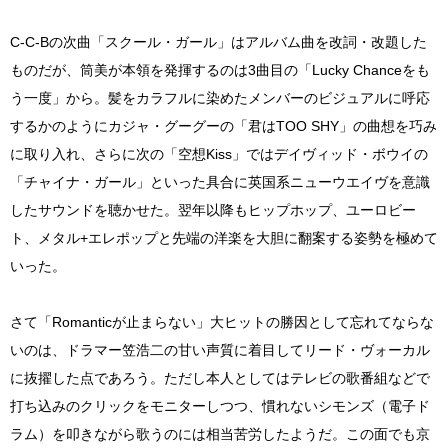
C-C-Bの次曲「スクール・ガール」はアルバム曲を改詞・改題した
ものだが、筒美が本領を発揮するのは3曲目の「Lucky Chanceをも
う一度」から。髪をカラフルに染めたメンバーのビジュアルに呼応
するかのようにカジャ・グーグーの「君はTOO SHY」の曲想を巧み
に取り入れ、さらに次の「空想Kiss」ではデイヴィッド・ボウイの
「チャイナ・ガール」といった具合に英国系ニューウエイヴを意識
したサウンドを聴かせた。翌年以降もヒップホップ、ユーロビー
ト、メタル+エレポップと先端の洋楽を大胆に翻案する姿勢を極めて
いった。
さて「Romanticが止まらない」大ヒットの勝因として忘れてならな
いのは、ドラマー笠浩二の甘い声質に着目してリード・ヴォーカル
に抜擢した点であろう。ただし本人としてはテレビの歌番組などで
打ち込みのクリックをモニターしつつ、慣れないシモンズ（電子ド
ラム）を叩きながら歌うのには相当苦労したようだ。この面でも京