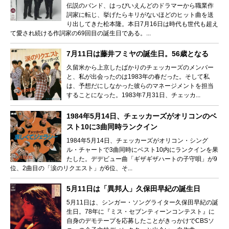
伝説のバンド、はっぴいえんどのドラマーから職業作
詞家に転じ、挙げたらキリがないほどのヒット曲を送
り出してきた松本隆。本日7月16日は時代も世代も超え
て愛され続ける作詞家の69回目の誕生日である。...
7月11日は藤井フミヤの誕生日。56歳となる
久留米から上京したばかりのチェッカーズのメンバー
と、私が出会ったのは1983年の春だった。そして私
は、予想だにしなかった彼らのマネージメントを担当
することになった。1983年7月31日、チェッカ...
1984年5月14日、チェッカーズがオリコンのベ
スト10に3曲同時ランクイン
1984年5月14日、チェッカーズがオリコン・シング
ル・チャートで3曲同時にベスト10内にランクインを果
たした。デデビュー曲「ギザギザハートの子守唄」が9
位、2曲目の「涙のリクエスト」が6位、そ...
5月11日は「異邦人」久保田早紀の誕生日
5月11日は、シンガー・ソングライター久保田早紀の誕
生日。78年に『ミス・セブンティーンコンテスト』に
自身のデモテープを応募したことがきっかけでCBSソ