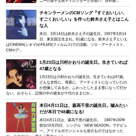
ニーの金子文枝ディレクターと出会い、自作曲...
チキンラーメンのCMソング『すぐおいしい、
すごくおいしい』を作った鈴木さえ子とはこん
な人
本日、3月14日は鈴木さえ子の誕生日。1957年3月14
日、東京国立生まれ。61歳になる。鈴木さえ子といえ
ばCINEMA(シネマ)やFILMS(フィルムス)での活動、ソロ・アーティスト、
CMやア...
1月23日は川村かおりの誕生日。生きていれば
47歳となる
1月23日は川村かおりの誕生日。生きていれば47歳。
どんな女性に、母親に、アーティストになっていたの
か想像してみるが、ふわっとしたまま形になって行か
ない。おそらく、記憶の中の彼女が十代のままだか...
本日4月11日は、森高千里の誕生日。嘘みたい
だが本日で48歳になる!
本日4月11日は、森高千里の誕生日。 1987年(30年
前!)の5月25日、シングル「NEW SEASON」でデビュ
ー。アイドルポテンシャルも並のものではなかった