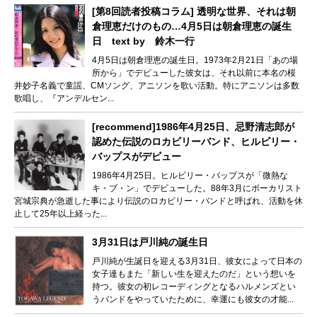
[第8回読者投稿コラム] 透明な世界、それは朝
倉理恵だけのもの…4月5日は朝倉理恵の誕生
日 text by 鈴木一行
4月5日は朝倉理恵の誕生日。1973年2月21日「あの場
所から」でデビューした彼女は、それ以前に本名の桜
井妙子名義で童謡、CMソング、アニソンを歌い活動。特にアニソンは多数
歌唱し、『アンデルセン...
[recommend]1986年4月25日、忌野清志郎が
認めた伝説のロカビリーバンド、ヒルビリー・
バップスがデビュー
1986年4月25日。ヒルビリー・バップスが「微熱な
キ・ブ・ン」でデビューした。88年3月にボーカリスト
宮城宗典が急逝した事により伝説のロカビリー・バンドと呼ばれ、活動を休
止して25年以上経った...
3月31日は戸川純の誕生日
戸川純が生誕日を迎える3月31日、彼女によって日本の
女子達もまた「新しい生を迎えたのだ」という想いを
持つ。彼女の初レコーディングとなるハルメンズとい
うバンドをやっていたために、幸運にも彼女の才能...