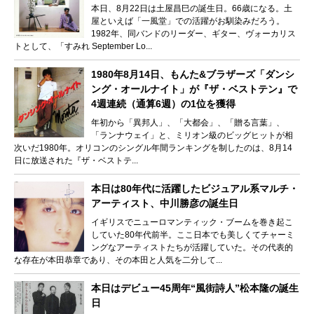
本日、8月22日は土屋昌巳の誕生日。66歳になる。土
屋といえば「一風堂」での活躍がお馴染みだろう。
1982年、同バンドのリーダー、ギター、ヴォーカリス
トとして、「すみれ September Lo...
1980年8月14日、もんた&ブラザーズ「ダンシ
ング・オールナイト」が『ザ・ベストテン』で
4週連続（通算6週）の1位を獲得
年初から「異邦人」、「大都会」、「贈る言葉」、
「ランナウェイ」と、ミリオン級のビッグヒットが相
次いだ1980年。オリコンのシングル年間ランキングを制したのは、8月14
日に放送された『ザ・ベストテ...
本日は80年代に活躍したビジュアル系マルチ・
アーティスト、中川勝彦の誕生日
イギリスでニューロマンティック・ブームを巻き起こ
していた80年代前半。ここ日本でも美しくてチャーミ
ングなアーティストたちが活躍していた。その代表的
な存在が本田恭章であり、その本田と人気を二分して...
本日はデビュー45周年“風街詩人”松本隆の誕生
日