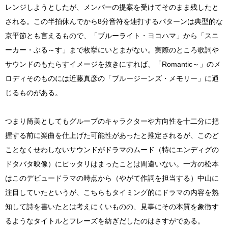
レンジしようとしたが、メンバーの提案を受けてそのまま残したと
される。この半拍休んでから8分音符を連打するパターンは典型的な
京平節とも言えるもので、「ブルーライト・ヨコハマ」から「スニ
ーカー・ぶる～す」まで枚挙にいとまがない。実際のところ歌詞や
サウンドのもたらすイメージを抜きにすれば、「Romantic～」のメ
ロディそのものには近藤真彦の「ブルージーンズ・メモリー」に通
じるものがある。
つまり筒美としてもグループのキャラクターや方向性を十二分に把
握する前に楽曲を仕上げた可能性があったと推定されるが、このど
ことなくせわしないサウンドがドラマのムード（特にエンディグの
ドタバタ映像）にピッタリはまったことは間違いない。一方の松本
はこのデビュードラマの時点から（やがて作詞を担当する）中山に
注目していたというが、こちらもタイミング的にドラマの内容を熟
知して詩を書いたとは考えにくいものの、見事にその本質を象徴す
るようなタイトルとフレーズを紡ぎだしたのはさすがである。