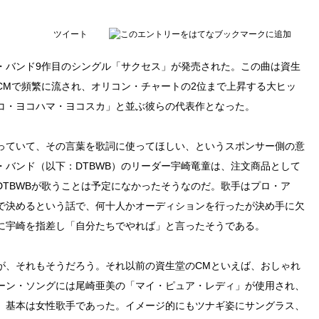
ツイート
ウギ・バンド9作目のシングル「サクセス」が発売された。この曲は資生
CMで頻繁に流され、オリコン・チャートの2位まで上昇する大ヒッ
コ・ヨコハマ・ヨコスカ」と並ぶ彼らの代表作となった。
っていて、その言葉を歌詞に使ってほしい、というスポンサー側の意
バンド（以下：DTBWB）のリーダー宇崎竜童は、注文商品として
TBWBが歌うことは予定になかったそうなのだ。歌手はプロ・ア
で決めるという話で、何十人かオーディションを行ったが決め手に欠
に宇崎を指差し「自分たちでやれば」と言ったそうである。
が、それもそうだろう。それ以前の資生堂のCMといえば、おしゃれ
ーン・ソングには尾崎亜美の「マイ・ピュア・レディ」が使用され、
、基本は女性歌手であった。イメージ的にもツナギ姿にサングラス、