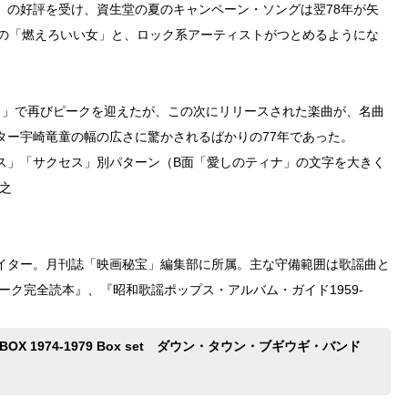
」の好評を受け、資生堂の夏のキャンペーン・ソングは翌78年が矢
トの「燃えろいい女」と、ロック系アーティストがつとめるようにな
ス」で再びピークを迎えたが、この次にリリースされた楽曲が、名曲
ター宇崎竜童の幅の広さに驚かされるばかりの77年であった。
ス」「サクセス」別パターン（B面「愛しのティナ」の文字を大きく
之
イター。月刊誌「映画秘宝」編集部に所属。主な守備範囲は歌謡曲と
ーク完全読本』、『昭和歌謡ポップス・アルバム・ガイド1959-
 BOX 1974-1979 Box set ダウン・タウン・ブギウギ・バンド