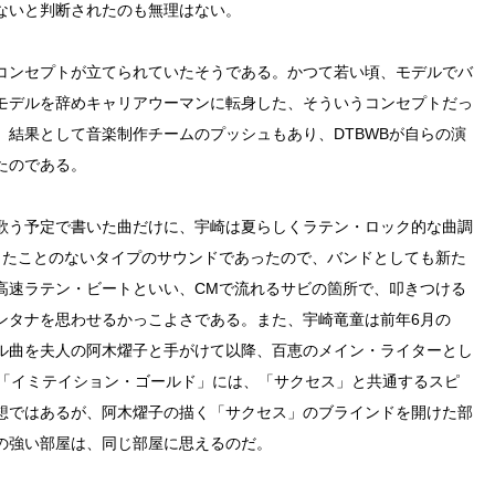
ないと判断されたのも無理はない。
コンセプトが立てられていたそうである。かつて若い頃、モデルでバ
モデルを辞めキャリアウーマンに転身した、そういうコンセプトだっ
結果として音楽制作チームのプッシュもあり、DTBWBが自らの演
たのである。
歌う予定で書いた曲だけに、宇崎は夏らしくラテン・ロック的な曲調
したことのないタイプのサウンドであったので、バンドとしても新た
高速ラテン・ビートといい、CMで流れるサビの箇所で、叩きつける
ンタナを思わせるかっこよさである。また、宇崎竜童は前年6月の
ル曲を夫人の阿木燿子と手がけて以降、百恵のメイン・ライターとし
品「イミテイション・ゴールド」には、「サクセス」と共通するスピ
想ではあるが、阿木燿子の描く「サクセス」のブラインドを開けた部
の強い部屋は、同じ部屋に思えるのだ。