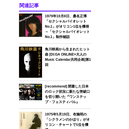
関連記事
1979年10月8日、桑名正博
「セクシャルバイオレット
No.1」がオリコン1位を獲得
～「セクシャルバイオレット
No.1」制作秘話
角川映画から生まれたヒット
曲 [DI:GA ONLINE×大人の
Music Calendar共同企画]第1
回
[recommend] 閉塞した日本
のロック状況に新たな突破口
を切り開いた『ワンステッ
プ・フェスティバル』
1975年5月19日、布施明の
「シクラメンのかほり」がオ
リコン・チャートで1位を獲