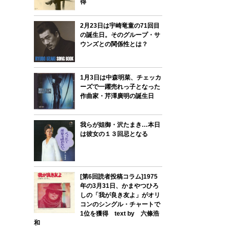
得
2月23日は宇崎竜童の71回目
の誕生日。そのグループ・サ
ウンズとの関係性とは？
1月3日は中森明菜、チェッカ
ーズで一躍売れっ子となった
作曲家・芹澤廣明の誕生日
我らが姐御・沢たまき…本日
は彼女の１３回忌となる
[第6回読者投稿コラム]1975
年の3月31日、かまやつひろ
しの「我が良き友よ」がオリ
コンのシングル・チャートで
1位を獲得 text by 六條浩
和