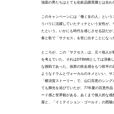
強面の男たちはとても化粧品購買層とは合わ
このキャンペーンには「働く女の人」という
リバリに活躍していたティナという女性が、
たという。いかにも時代を感じさせる話だが、
奏と歌で「サクセス」を世に出すことになっ
ところが、この「サクセス」は、元々他人が
を考えていた。それはDTBWBとしては演奏
な挑戦であった。抜群の疾走感をもつ前半の
ようなドラムとヴォーカルのキメといい、サ
「横須賀ストーリー」で、山口百恵のシング
ても脚光を浴びていたが、77年夏の百恵作
ード感と世界観がある。あくまで個人的な感
屋と、「イミテイション・ゴールド」の西陽