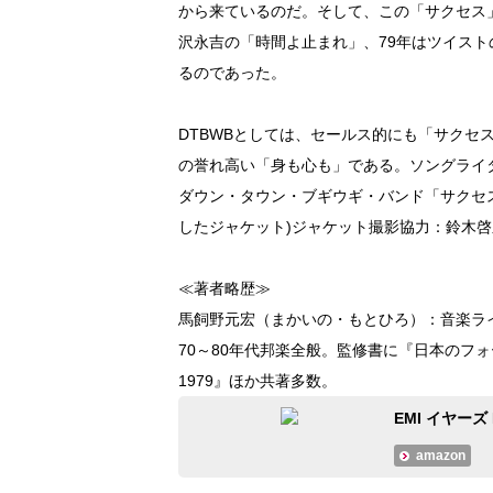
から来ているのだ。そして、この「サクセス
沢永吉の「時間よ止まれ」、79年はツイス
るのであった。
DTBWBとしては、セールス的にも「サクセ
の誉れ高い「身も心も」である。ソングライ
ダウン・タウン・ブギウギ・バンド「サクセ
したジャケット)ジャケット撮影協力：鈴木啓
≪著者略歴≫
馬飼野元宏（まかいの・もとひろ）：音楽ラ
70～80年代邦楽全般。監修書に『日本のフォ
1979』ほか共著多数。
EMI イヤーズ
amazon