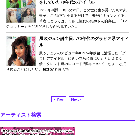
をしていた70年代のアイドル
1958年(昭和33年)の本日、この世に生を受けた相本久
美子。この5文字を見るだけで、未だにキュンとくる。
筆者にとっては、まさに憧れのお姉さん的存在。「TV
ジョッキー」をどきどきしながら見ていた...
風吹ジュン誕生日…70年代のグラビア系アイド
ル
風吹ジュンのデビュー年=1974年前後に活躍した「グ
ラビアアイドル」に近い立ち位置にいたといえる女
優・タレント達のレコード活動について、ちょっと振
り返ることにしたい。 text by 丸芽志悟
< Prev
Next >
アーティスト検索