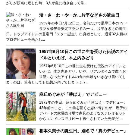
がりが頂点に達した時、3人が急に抱き合って号...
渚・さ・わ・や・か…片平なぎさの誕生日
1959年の本日7月12日は、名前だけで最早日本のTVド
ラマ女優界最安定ブランドの一つ、片平なぎさの誕生
日。トップアイドルの登竜門「スター誕生!」出身者として、通算32人目の
プロデビューを果たし...
1957年6月10日この世に生を受けた伝説のアイ
ドルといえば、木之内みどり
1957年6月10日この世に生を受けた伝説のアイドルと
いえば、木之内みどり。いや、リアルタイムで散々お
世話になったアイドルの今の年齢をいきなり書いてし
まうのは、筆者としても幻想が砕けてしまうよう...
麻丘めぐみが「芽ばえ」でデビュー
1972年の本日、麻丘めぐみが「芽ばえ」でデビュー。
43年前のこと。この曲を聴くと思い出すのが、近所の
デパートの家電売り場で家具のようなステレオセット
からエンドレスでリピート再生されていた光景だ...
相本久美子の誕生日。別名で「真のデビュー」