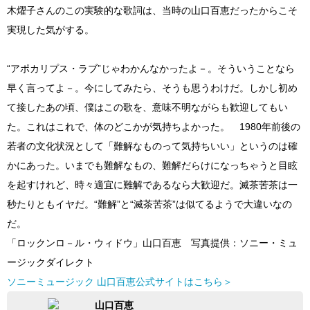
木燿子さんのこの実験的な歌詞は、当時の山口百恵だったからこそ
実現した気がする。
“アポカリプス・ラブ”じゃわかんなかったよ－。そういうことなら
早く言ってよ－。今にしてみたら、そうも思うわけだ。しかし初め
て接したあの頃、僕はこの歌を、意味不明ながらも歓迎してもい
た。これはこれで、体のどこかが気持ちよかった。 1980年前後の
若者の文化状況として「難解なものって気持ちいい」というのは確
かにあった。いまでも難解なもの、難解だらけになっちゃうと目眩
を起すけれど、時々適宜に難解であるなら大歓迎だ。滅茶苦茶は一
秒たりともイヤだ。“難解”と“滅茶苦茶”は似てるようで大違いなの
だ。
「ロックンロ－ル・ウィドウ」山口百恵 写真提供：ソニー・ミュ
ージックダイレクト
ソニーミュージック 山口百恵公式サイトはこちら＞
山口百恵