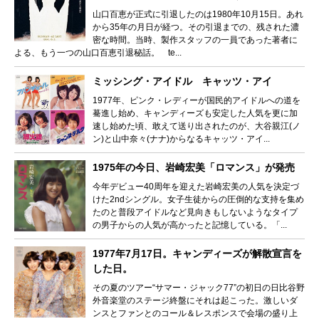
山口百恵が正式に引退したのは1980年10月15日。あれ
から35年の月日が経つ。その引退までの、残された濃
密な時間。当時、製作スタッフの一員であった著者に
よる、もう一つの山口百恵引退秘話。 te...
ミッシング・アイドル キャッツ・アイ
1977年、ピンク・レディーが国民的アイドルへの道を
驀進し始め、キャンディーズも安定した人気を更に加
速し始めた頃、敢えて送り出されたのが、大谷親江(ノ
ン)と山中奈々(ナナ)からなるキャッツ・アイ...
1975年の今日、岩崎宏美「ロマンス」が発売
今年デビュー40周年を迎えた岩崎宏美の人気を決定づ
けた2ndシングル。女子生徒からの圧倒的な支持を集め
たのと普段アイドルなど見向きもしないようなタイプ
の男子からの人気が高かったと記憶している。「...
1977年7月17日。キャンディーズが解散宣言を
した日。
その夏のツアー“サマー・ジャック77”の初日の日比谷野
外音楽堂のステージ終盤にそれは起こった。激しいダ
ンスとファンとのコール＆レスポンスで会場の盛り上