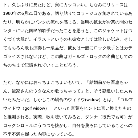
ト。久しぶりに見たけど、実にカッコいい。ちなみにリリ－スは
1980年の5月21日である。切り貼りでコラ－ジュが施されているあ
たり、明らかにパンクの流れを感じる。当時の彼女がお茶の間のセ
ンタ－にいた国民的歌手だったことを思うと、このジャケットはつ
くづく大胆だ。イラストというのも彼女としては珍しい試み。そし
てもちろん歌も演奏も一級品だ。彼女は一般にロック歌手とはカテ
ゴライズされないけど、この曲はガ－ルズ・ロックの名曲としての
ちのちまで記憶されていくことだろう。
ただ、なかにはおっちょこちょいもいて、「結婚前から百恵ちゃ
ん、後家さんのウタなんか歌っちゃって」と、そう勘違いした人も
いたみたいだ。しかしこの場合のウィドウ(widow）とは、「ゴルフ
ウィドウ（golf widow）」といった言葉をヒントに言い換えたもの
と推測される。実際、歌を聴いてみると、ダンナ（彼氏でも可）が
ロックンロ－ルにうつつを抜かし、自分を蔑ろにしていることへの
不平不満を綴った内容になっている。