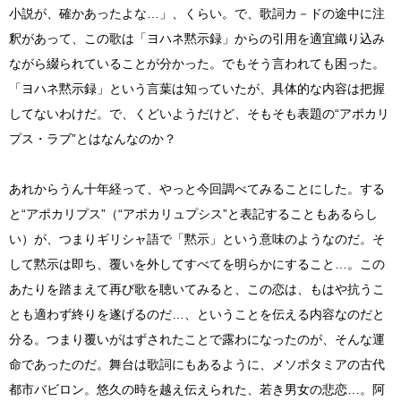
小説が、確かあったよな…」、くらい。で、歌詞カ－ドの途中に注
釈があって、この歌は「ヨハネ黙示録」からの引用を適宜織り込み
ながら綴られていることが分かった。でもそう言われても困った。
「ヨハネ黙示録」という言葉は知っていたが、具体的な内容は把握
してないわけだ。で、くどいようだけど、そもそも表題の“アポカリ
プス・ラブ”とはなんなのか？
あれからうん十年経って、やっと今回調べてみることにした。する
と“アポカリプス”（“アポカリュプシス”と表記することもあるらし
い）が、つまりギリシャ語で「黙示」という意味のようなのだ。そ
して黙示は即ち、覆いを外してすべてを明らかにすること…。この
あたりを踏まえて再び歌を聴いてみると、この恋は、もはや抗うこ
とも適わず終りを遂げるのだ…、ということを伝える内容なのだと
分る。つまり覆いがはずされたことで露わになったのが、そんな運
命であったのだ。舞台は歌詞にもあるように、メソポタミアの古代
都市バビロン。悠久の時を越え伝えられた、若き男女の悲恋…。阿