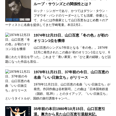
ループ・サウンズとの関係性とは？
ロック・シンガーであり、かつてはダウン・タウン・
ブギウギ・バンドのリーダーとしても活躍、俳優とし
て、さらには作曲家として山口百恵をはじめ数々のア
ーティストに名曲を提供してきた宇崎竜童。本日2月2...
1974年12月23日、山口百恵「冬の色」が初の
オリコン1位を獲得
山口百恵のシングル7作目となる「冬の色」。1974年
12月に発売されたこの曲が 初のオリコン1位となり、6
週にわたり首位を守った。これまで「青い果実」や「ひと夏の経験」など話
題になった作品も首位...
1978年11月21日、37年前の今日、山口百恵の
名曲「いい日旅立ち」がリリース
1978年11月21日、山口百恵の名曲「いい日旅立ち」が
発売。作詞作曲は谷村新司。この曲は「日本国有鉄道
（国鉄、現JR）」とのタイアップ。「いい日旅立ち」
というタイトルが、国鉄の旅行誘致キャンペ...
35年前の本日1980年10月15日、山口百恵引
退。裏方から見た山口百恵引退顛末記。