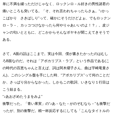
単に不満を綴っただけじゃなく、ロックンロ－ル好きの男性諸君の
痛いところも突いてる。「そ、それ言われちゃったらさぁ。“♪かっ
こばかり さきばしり”って、確かにそうだけどよぉ、でもロックン
ロ－ラ－、カッコつけなかったら何やりゃあいいのよ！？」。皮ジ
ャンの匂いとともに、どこかからそんなボヤキが聞こえてきそうで
ある。
さて、A面の話はここまで。実は今回、僕が書きたかったのはむし
ろB面なのだ。それは「アポカリプス・ラブ」という作品である(こ
の時代の百恵ちゃんと言えば、詞は阿木燿子さん、曲は宇崎竜童さ
ん)。このシングル盤を手にした時、“アポカリプス”って何のことだ
か、さっぱり分からなかった。しかもこの歌詞、いきなり１行目は
こう始まる。
“♪あおざめたうまをみよ”
衝撃だった。「青い果実」の“♪あ－なた－がのぞむなら－”も衝撃だ
ったが、別の衝撃だ。精一杯反応するにしても「こんなタイトルの