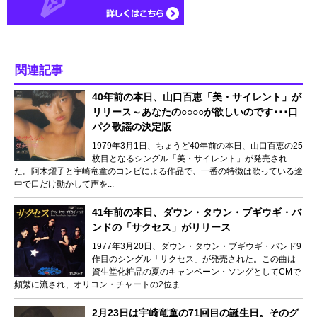
関連記事
40年前の本日、山口百恵「美・サイレント」が
リリース～あなたの○○○○が欲しいのです･･･口
パク歌謡の決定版
1979年3月1日、ちょうど40年前の本日、山口百恵の25
枚目となるシングル「美・サイレント」が発売され
た。阿木燿子と宇崎竜童のコンビによる作品で、一番の特徴は歌っている途
中で口だけ動かして声を...
41年前の本日、ダウン・タウン・ブギウギ・バ
ンドの「サクセス」がリリース
1977年3月20日、ダウン・タウン・ブギウギ・バンド9
作目のシングル「サクセス」が発売された。この曲は
資生堂化粧品の夏のキャンペーン・ソングとしてCMで
頻繁に流され、オリコン・チャートの2位ま...
2月23日は宇崎竜童の71回目の誕生日。そのグ