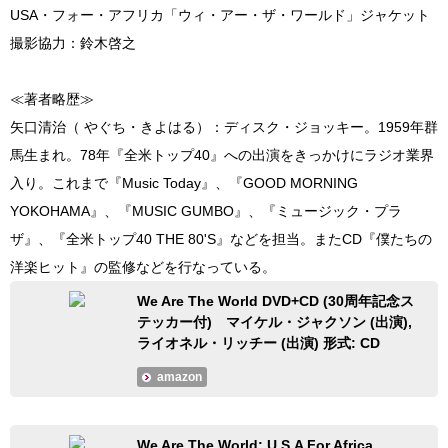
USA・フォー・アフリカ「ウィ・アー・ザ・ワールド」ジャケット
撮影協力：鈴木啓之
≪著者略歴≫
矢口清治（ やぐち・きよはる）：ディスク・ジョッキー。1959年群
馬生まれ。78年『全米トップ40』への出演をきっかけにラジオ業界
入り。これまで『Music Today』、『GOOD MORNING
YOKOHAMA』、『MUSIC GUMBO』、『ミュージック・プラ
ザ』、『全米トップ40 THE 80'S』などを担当。またCD『僕たちの
洋楽ヒット』の監修などを行なっている。
We Are The World DVD+CD (30周年記念ス
テッカー付) マイケル・ジャクソン (出演),
ライオネル・リッチー (出演) 形式: CD
amazon
We Are The World: U.S.A For Africa