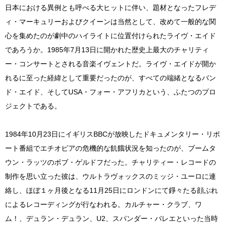
日本における異例とも呼べる大ヒットに伴い、題材となったフレデ
ィ・マーキュリーおよびクイーンは当然として、改めて一般的な関
心を集めたのが劇中のハイライトに位置付けられたライヴ・エイド
であろうか。1985年7月13日に開かれた歴史上最大のチャリティ
ー・コンサートとされる音楽イヴェントだ。ライヴ・エイドが開か
れるに至った経緯として重要だったのが、すべての端緒となるバン
ド・エイド、そしてUSA・フォー・アフリカという、ふたつのプロ
ジェクトである。
1984年10月23日にイギリスBBCが放映したドキュメンタリー・リポ
ート番組でエチオピアの危機的な飢餓状況を知ったのが、ブームタ
ウン・ラッツのボブ・ゲルドフだった。チャリティー・レコードの
制作を思い立った彼は、ウルトラヴォックスのミッジ・ユーロに連
絡し、ほぼ１ヶ月後となる11月25日にロンドンにて錚々たる顔ぶれ
によるレコーディングが行なわれる。カルチャー・クラブ、ワ
ム！、デュラン・デュラン、U2、スパンダー・バレエといった当時