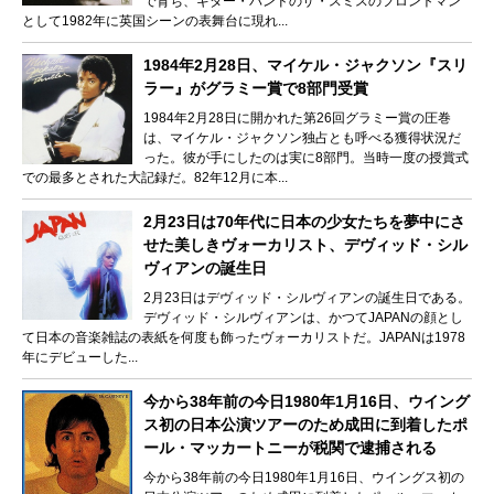
で育ち、ギター・バンドのザ・スミスのフロントマン
として1982年に英国シーンの表舞台に現れ...
1984年2月28日、マイケル・ジャクソン『スリ
ラー』がグラミー賞で8部門受賞
1984年2月28日に開かれた第26回グラミー賞の圧巻
は、マイケル・ジャクソン独占とも呼べる獲得状況だ
った。彼が手にしたのは実に8部門。当時一度の授賞式
での最多とされた大記録だ。82年12月に本...
2月23日は70年代に日本の少女たちを夢中にさ
せた美しきヴォーカリスト、デヴィッド・シル
ヴィアンの誕生日
2月23日はデヴィッド・シルヴィアンの誕生日である。
デヴィッド・シルヴィアンは、かつてJAPANの顔とし
て日本の音楽雑誌の表紙を何度も飾ったヴォーカリストだ。JAPANは1978
年にデビューした...
今から38年前の今日1980年1月16日、ウイング
ス初の日本公演ツアーのため成田に到着したポ
ール・マッカートニーが税関で逮捕される
今から38年前の今日1980年1月16日、ウイングス初の