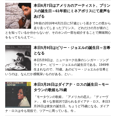
本日6月7日はアメリカのアーティスト、プリン
スの誕生日～61年前にミネアポリスにて産声を
あげる
3年前の2016年4月21日に57歳という若さでこの世から
走り去ってしまったプリンス。 どれだけの方が彼のこ
とを知っているか分からないが、そのホンの一部を紹介することで興味関心
をもってもらえて一...
本日5月9日はビリー・ジョエルの誕生日～古希
となる
本日5月9日は、ニューヨーク出身のシンガー・ソング
ライター、ビリー・ジョエルの誕生日である。1949年
生まれなので、70歳。あのビリー・ジョエルが古希と
いうのは、なんだか感慨深いものがある。とい...
本日3月26日はダイアナ・ロスの誕生日～モー
タウンの歌姫も75歳
「モータウンの歌姫」「アメリカの恋人」「ディーヴ
ァ」、様々な形容詞で語られるダイアナ・ロス。本日3
月26日は彼女の誕生日。ちょうど75歳になる。ダイア
ナ・ロスは今も現役で、ツアーに周っている。今...