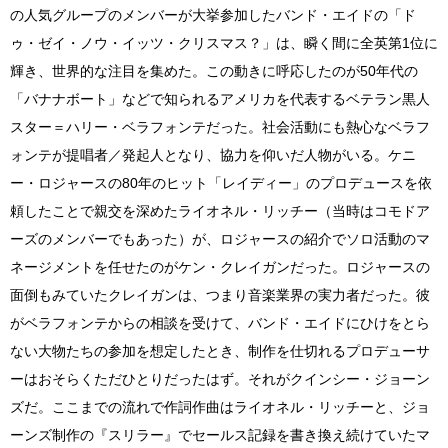
の人気グループのメンバーが大挙参加したバンド・エイドの「ド
ゥ・ゼイ・ノウ・イッツ・クリスマス？」は、瞬く間に全英第1位に
輝き、世界的な注目を集めた。この動きに呼応したのが50年代の
「バナナボート」などで知られるアメリカを代表するベテラン黒人
スター＝ハリー・ベラフォンテだった。社会活動にも熱心なベラフ
ォンテが提唱者／発起人となり、協力を仰いだ人物がいる。ケニ
ー・ロジャースの80年のヒット「レイディー」のプロデュースを依
頼したことで親交を深めたライオネル・リッチー（当時はコモドア
ーズのメンバーでもあった）が、ロジャースの紹介でソロ活動のマ
ネージメントを任せたのがケン・クレイガンだった。ロジャースの
面倒もみていたクレイガンは、つまり音楽業界の実力者だった。彼
がベラフォンテからの相談を受けて、バンド・エイドにひけをとら
ない大物たちの参加を想定したとき、制作を仕切れるプロデューサ
ーはおそらくただひとりだったはず。それがクインシー・ジョーン
ズだ。ここまでの流れで作詞作曲はライオネル・リッチーと、ジョ
ーンズ制作の『スリラー』でセールス記録を書き換え続けていたマ