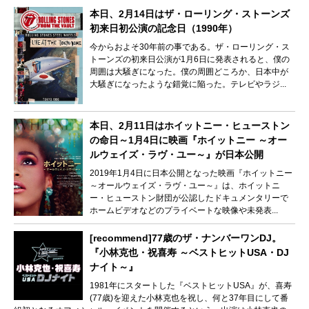
本日、2月14日はザ・ローリング・ストーンズ
初来日初公演の記念日（1990年）
今からおよそ30年前の事である。ザ・ローリング・ス
トーンズの初来日公演が1月6日に発表されると、僕の
周囲は大騒ぎになった。僕の周囲どころか、日本中が
大騒ぎになったような錯覚に陥った。テレビやラジ...
本日、2月11日はホイットニー・ヒューストン
の命日～1月4日に映画『ホイットニー ～オー
ルウェイズ・ラヴ・ユー～』が日本公開
2019年1月4日に日本公開となった映画『ホイットニー
～オールウェイズ・ラヴ・ユー～』は、ホイットニ
ー・ヒューストン財団が公認したドキュメンタリーで
ホームビデオなどのプライベートな映像や未発表...
[recommend]77歳のザ・ナンバーワンDJ。
『小林克也・祝喜寿 ～ベストヒットUSA・DJ
ナイト～』
1981年にスタートした『ベストヒットUSA』が、喜寿
(77歳)を迎えた小林克也を祝し、何と37年目にして番