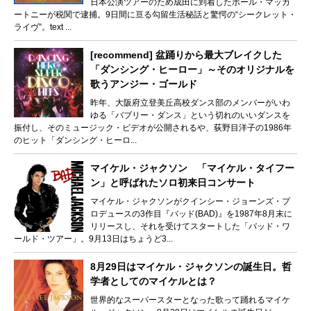
日本公演ツアーのため成田に到着したポール・マッカ
ートニーが税関で逮捕。9日間に亘る勾留生活秘話と驚愕の“シークレット・
ライヴ”。text ...
[recommend] 盆踊りから最大ブレイクした
「ダンシング・ヒーロー」～そのオリジナルを
歌うアンジー・ゴールド
昨年、大阪府立登美丘高校ダンス部のメンバーがいわ
ゆる「バブリー・ダンス」という切れのいいダンスを
振付し、そのミュージック・ビデオが公開されるや、荻野目洋子の1986年
のヒット「ダンシング・ヒーロ...
マイケル・ジャクソン 「マイケル・タイフー
ン」と呼ばれたソロ初来日コンサート
マイケル・ジャクソンがクインシー・ジョーンズ・プ
ロデュースの3作目『バッド(BAD)』を1987年8月末に
リリースし、それを受けてスタートした「バッド・ワ
ールド・ツアー」。9月13日はちょうど3...
8月29日はマイケル・ジャクソンの誕生日。哲
学者としてのマイケルとは？
世界的なスーパースターとなった歌って踊れるマイケ