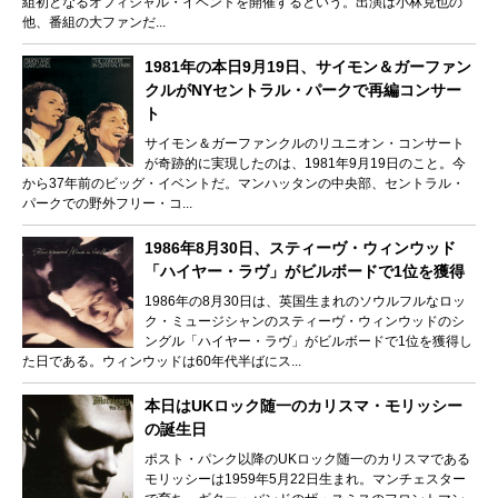
組初となるオフィシャル・イベントを開催するという。出演は小林克也の
他、番組の大ファンだ...
1981年の本日9月19日、サイモン＆ガーファン
クルがNYセントラル・パークで再編コンサー
ト
サイモン＆ガーファンクルのリユニオン・コンサート
が奇跡的に実現したのは、1981年9月19日のこと。今
から37年前のビッグ・イベントだ。マンハッタンの中央部、セントラル・
パークでの野外フリー・コ...
1986年8月30日、スティーヴ・ウィンウッド
「ハイヤー・ラヴ」がビルボードで1位を獲得
1986年の8月30日は、英国生まれのソウルフルなロッ
ク・ミュージシャンのスティーヴ・ウィンウッドのシ
ングル「ハイヤー・ラヴ」がビルボードで1位を獲得し
た日である。ウィンウッドは60年代半ばにス...
本日はUKロック随一のカリスマ・モリッシー
の誕生日
ポスト・パンク以降のUKロック随一のカリスマである
モリッシーは1959年5月22日生まれ。マンチェスター