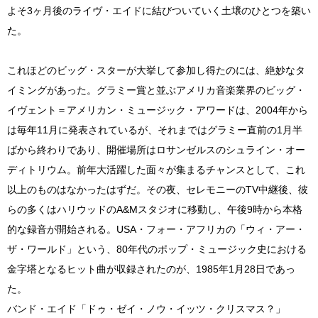
よそ3ヶ月後のライヴ・エイドに結びついていく土壌のひとつを築い
た。
これほどのビッグ・スターが大挙して参加し得たのには、絶妙なタ
イミングがあった。グラミー賞と並ぶアメリカ音楽業界のビッグ・
イヴェント＝アメリカン・ミュージック・アワードは、2004年から
は毎年11月に発表されているが、それまではグラミー直前の1月半
ばから終わりであり、開催場所はロサンゼルスのシュライン・オー
ディトリウム。前年大活躍した面々が集まるチャンスとして、これ
以上のものはなかったはずだ。その夜、セレモニーのTV中継後、彼
らの多くはハリウッドのA&Mスタジオに移動し、午後9時から本格
的な録音が開始される。USA・フォー・アフリカの「ウィ・アー・
ザ・ワールド」という、80年代のポップ・ミュージック史における
金字塔となるヒット曲が収録されたのが、1985年1月28日であっ
た。
バンド・エイド「ドゥ・ゼイ・ノウ・イッツ・クリスマス？」