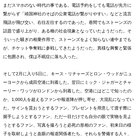
まだスマホのない時代の事である。電話予約をしても電話が先方に
繋がらず「靖国神社のそばの公衆電話が繋がりやすい」などと流言
飛語が飛び交い、右往左往するのであった。巷間でもストーンズの
話題で盛り上がり、ある種の社会現象となっていたようだった。そ
ういった騒ぎの相乗作用で、ストーンズをよく知らない連中までも
が、チケット争奪戦に参戦してきたようだった。異様な興奮と緊張
に包囲され、僕は不眠症に落ち入った。
そして2月に入り5日に、キース・リチャーズとロン・ウッドがニュ
ーヨークから成田空港に到着した。翌日にミック・ジャガーとチャ
ーリー・ワッツがロンドンから到着した。空港にはどこで知ったの
か、1,000人を超えるファンや報道陣が押し寄せ、大混乱になってい
た。サインを貰おうとするファン、プレゼントを用意して渡す際に
握手しようとするファン、ただ一目だけでも自分の眼で実物を見よ
うとするファン、写真を撮ろうと必死の形相のファン、初来日の様
子を取材しようと血眼の報道関係者たち、それらを警備する人々、