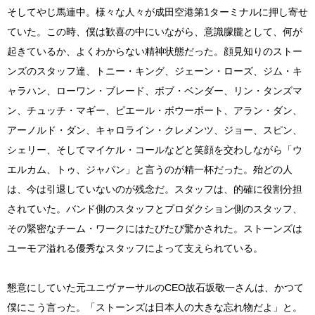
そしてやじ馬連中。様々な人々が成田空港第1ターミナルに押し寄せ
ていた。この時、僕は歓喜の中にいながら、意識朦朧として、何が
起きているか、よくわからない精神状態だった。顔見知りのストー
ンズのスタッフ達、トニー・キング、ジェーン・ローズ、ジム・キ
ャラハン、ローワン・ブレード、ボブ・ベンダー、リン・タンズマ
ン、チュッチ・マギー、ピエール・ボウーポート、アラン・ダン、
アーノルド・ダン、キャロライン・クレメンツ、ジョー、スピン、
シェリー、そしてマイケル・コールなどと笑顔を交わしながら「ウ
エルカム、トゥ、ジャパン」と言うのが精一杯だった。殆どの人
は、今は引退していないのが残念だ。スタッフは、的確に役割分担
されていた。バンド側のスタッフとプロダクション側のスタッフ、
その緊密なチーム・ワークにはたびたび驚かされた。ストーンズは
ユーモア溢れる優秀なスタッフによって支えられている。
懇意にしていた元ユニヴァーサルのCEO故石坂敬一さんは、かつて
僕にこう言った。「ストーンズは日本人の大きな忘れ物だよ」と。