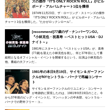
ズの傑作『IT'S ONLY ROCK'N ROLL』がビル
ボード・アルバムチャート1位を獲得
1974年11月23日、ザ・ローリング・ストーンズの傑作
『IT'S ONLY ROCK'N ROLL』が ビルボード・アルバム
チャート1位を獲得した。“たかがロックンロール”...
[recommend]77歳のザ・ナンバーワンDJ。
『小林克也・祝喜寿 ～ベストヒットUSA・DJ
ナイト～』
1981年にスタートした『ベストヒットUSA』が、喜寿
(77歳)を迎えた小林克也を祝し、何と37年目にして番
組初となるオフィシャル・イベントを開催するという。出演は小林克也の
他、番組の大ファンだ...
1981年の本日9月19日、サイモン＆ガーファン
クルがNYセントラル・パークで再編コンサー
ト
サイモン＆ガーファンクルのリユニオン・コンサート
が奇跡的に実現したのは、1981年9月19日のこと。今
から37年前のビッグ・イベントだ。マンハッタンの中央部、セントラル・
パークでの野外フリー・コ...