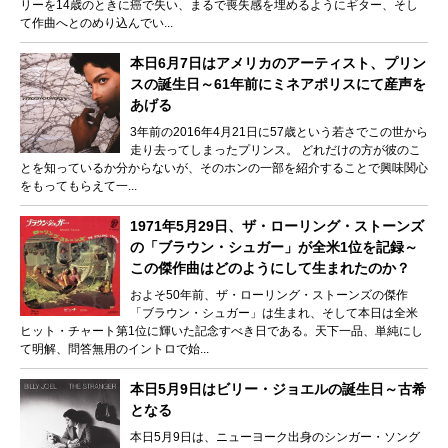
リーを14歳のときに癌で失い、まるで喪失感を埋めるようにギター、そし
て作曲へとのめり込んでい...
本日6月7日はアメリカのアーティスト、プリン
スの誕生日～61年前にミネアポリスにて産声を
あげる
3年前の2016年4月21日に57歳という若さでこの世から
走り去ってしまったプリンス。 どれだけの方が彼のこ
とを知っているか分からないが、そのホンの一部を紹介することで興味関心
をもってもらえて一...
1971年5月29日、ザ・ローリング・ストーンズ
の「ブラウン・シュガー」が全米1位を記録～
この傑作曲はどのようにして生まれたのか？
およそ50年前、ザ・ローリング・ストーンズの傑作
「ブラウン・シュガー」は生まれ、そして本日は全米
ヒット・チャート第1位に輝いた記念すべき日である。天下一品、単純にし
て明解、問答無用のイントロで始...
本日5月9日はビリー・ジョエルの誕生日～古希
となる
本日5月9日は、ニューヨーク出身のシンガー・ソング