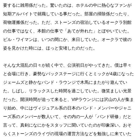
要するに雑用係だった。驚いたのは、ホテルの中に熱心なファンが
短期アルバイトで就職している事だった。部屋の掃除係だったり、
荷物運搬係だった。ただ、ストーンズの宿泊しているオークラ別館
の仕事ではなく、本館の仕事で「あてが外れた」とぼやいていた。
ビル・ワイマンは、いつの間にか、来日していた。オークラで彼の
姿を見かけた時には、ほっと安堵したのだった。
そんな大混乱の日々が続く中で、公演初日がやってきた。僕は早々
と会場に行き、豪勢なバックステージに行くとミックが4歳になった
ジェームズと静かなバンド・ラウンジで木馬にまたがり遊んでい
た。しばし、リラックスした時間を過ごしていた。微笑ましい光景
だった。開演時間が迫って来ると、VIPラウンジには沢山の人が集ま
り始め、中にはヴィジュアル系の日本のバンド・メンバーやジャニ
ーズ系のメンバーが数人いて、その内の一人が「バンド研修」だと
言って、真剣になにかをスタッフに聞いていたのが印象深い。おそ
らくストーンズのライヴの現場の運営方法などを勉強しに来ていた