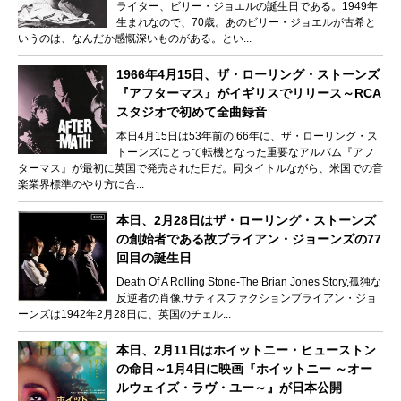
ライター、ビリー・ジョエルの誕生日である。1949年
生まれなので、70歳。あのビリー・ジョエルが古希と
いうのは、なんだか感慨深いものがある。とい...
1966年4月15日、ザ・ローリング・ストーンズ
『アフターマス』がイギリスでリリース～RCA
スタジオで初めて全曲録音
本日4月15日は53年前の’66年に、ザ・ローリング・ス
トーンズにとって転機となった重要なアルバム『アフ
ターマス』が最初に英国で発売された日だ。同タイトルながら、米国での音
楽業界標準のやり方に合...
本日、2月28日はザ・ローリング・ストーンズ
の創始者である故ブライアン・ジョーンズの77
回目の誕生日
Death Of A Rolling Stone-The Brian Jones Story,孤独な
反逆者の肖像,サティスファクションブライアン・ジョ
ーンズは1942年2月28日に、英国のチェル...
本日、2月11日はホイットニー・ヒューストン
の命日～1月4日に映画『ホイットニー ～オー
ルウェイズ・ラヴ・ユー～』が日本公開