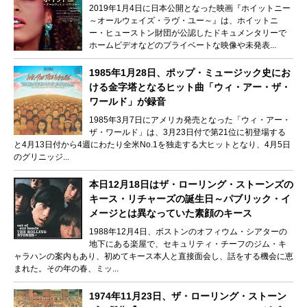
2019年1月4日に日本公開となった映画『ホイットニー
～オールウェイズ・ラヴ・ユー～』は、ホイットニ
ー・ヒューストン財団が公認したドキュメンタリーで
ホームビデオなどのプライベートな映像や未発表...
1985年1月28日、ポップ・ミュージック史にお
ける金字塔となるヒット曲「ウィ・アー・ザ・
ワールド」が録音
1985年3月7日にアメリカ発売となった「ウィ・アー・
ザ・ワールド」は、3月23日付で第21位に初登場する
と4月13日付から4週にわたり全米No.1を独走する大ヒットとなり、4月5日
のグリニッジ...
本日12月18日はザ・ローリング・ストーンズの
キース・リチャーズの誕生日～パブリック・イ
メージとは異なっていた素顔のキース
1988年12月4日、ボストンのオフィウム・シアターの
地下にある楽屋で、セキュリティ・チーフのジム・キ
ャラハンの案内もあり、初めてキース本人と直接面会し、話をする機会に恵
まれた。その年の春、ミッ...
1974年11月23日、ザ・ローリング・ストーン