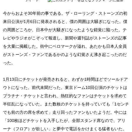
ツイート
今からおよそ30年前の事である。ザ・ローリング・ストーンズの初
来日公演が1月6日に発表されると、僕の周囲は大騒ぎになった。僕
の周囲どころか、日本中が大騒ぎになったような錯覚に陥った。テ
レビやラジオがこぞって報道し、新聞や週刊誌がストーンズの記事
を大量に掲載した。街中にベロマークが溢れ、あたかも日本人全員
がストーンズ・ファンであるかのような幻覚さえ沸き起こったのだ
った。
1月13日にチケットが発売されると、わずか1時間ほどでソールドア
ウトになった。前代未聞だった。東京ドーム10回公演のチケットは
プラチナ・チケットと言われ、熱狂的なファンはチケットを求めて
半狂乱になっていた。また数枚のチケットを持っていても「1センチ
でも前の方の席を求めて」走り回ったファンもいたようだ。中には
「100枚ほどチケットを入手したが、全部スタンド席なので、アリ
ーナ（フロア）が欲しい」と夢中で電話をかけまくる猛者もいた。