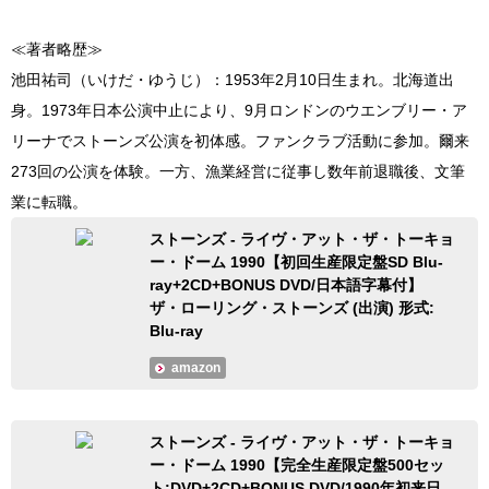
≪著者略歴≫
池田祐司（いけだ・ゆうじ）：1953年2月10日生まれ。北海道出
身。1973年日本公演中止により、9月ロンドンのウエンブリー・ア
リーナでストーンズ公演を初体感。ファンクラブ活動に参加。爾来
273回の公演を体験。一方、漁業経営に従事し数年前退職後、文筆
業に転職。
ストーンズ - ライヴ・アット・ザ・トーキョ
ー・ドーム 1990【初回生産限定盤SD Blu-
ray+2CD+BONUS DVD/日本語字幕付】
ザ・ローリング・ストーンズ (出演) 形式:
Blu-ray
amazon
ストーンズ - ライヴ・アット・ザ・トーキョ
ー・ドーム 1990【完全生産限定盤500セッ
ト:DVD+2CD+BONUS DVD/1990年初来日