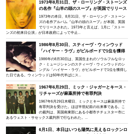
1973年8月31日、ザ・ローリング・ストーンズ
の名作『山羊の頭のスープ』が英国でリリース
1973年の本日、8月31日、ザ・ローリング・ストーン
ズの名作アルバム『山羊の頭のスープ』が本国、英国
でリリースされた。1973年と言えば、1月に「ストー
ンズの初来日公演」が日本政府によって中止...
1986年8月30日、スティーヴ・ウィンウッド
「ハイヤー・ラヴ」がビルボードで1位を獲得
1986年の8月30日は、英国生まれのソウルフルなロッ
ク・ミュージシャンのスティーヴ・ウィンウッドのシ
ングル「ハイヤー・ラヴ」がビルボードで1位を獲得し
た日である。ウィンウッドは60年代半ばにス...
1967年6月29日、ミック・ジャガーとキース・
リチャーズが麻薬所持で有罪判決
1967年6月29日木曜日、ミックとキースは麻薬所持で
有罪判決を受けた。ほぼ半世紀前の出来事である。こ
の裁判は、英国南東部にある小都市チチェスター市に
あるウェスト・サセックス裁判所で行なわれた。...
6月1日、本日はいつも陽気に見えるロックンロ