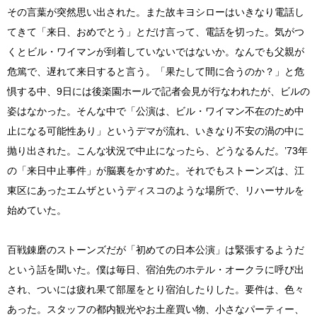
その言葉が突然思い出された。また故キヨシローはいきなり電話し
てきて「来日、おめでとう」とだけ言って、電話を切った。気がつ
くとビル・ワイマンが到着していないではないか。なんでも父親が
危篤で、遅れて来日すると言う。「果たして間に合うのか？」と危
惧する中、9日には後楽園ホールで記者会見が行なわれたが、ビルの
姿はなかった。そんな中で「公演は、ビル・ワイマン不在のため中
止になる可能性あり」というデマが流れ、いきなり不安の渦の中に
抛り出された。こんな状況で中止になったら、どうなるんだ。’73年
の「来日中止事件」が脳裏をかすめた。それでもストーンズは、江
東区にあったエムザというディスコのような場所で、リハーサルを
始めていた。
百戦錬磨のストーンズだが「初めての日本公演」は緊張するようだ
という話を聞いた。僕は毎日、宿泊先のホテル・オークラに呼び出
され、ついには疲れ果て部屋をとり宿泊したりした。要件は、色々
あった。スタッフの都内観光やお土産買い物、小さなパーティー、