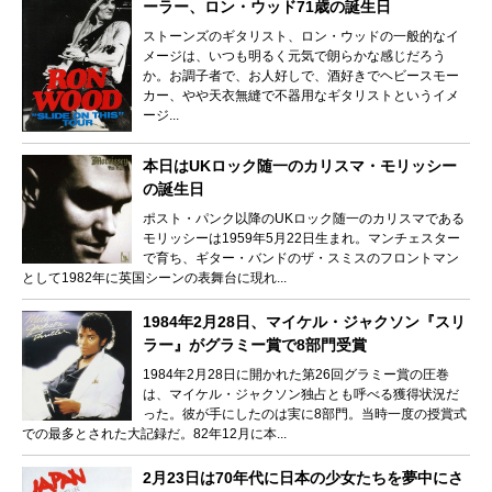
ーラー、ロン・ウッド71歳の誕生日
ストーンズのギタリスト、ロン・ウッドの一般的なイ
メージは、いつも明るく元気で朗らかな感じだろう
か。お調子者で、お人好しで、酒好きでヘビースモー
カー、やや天衣無縫で不器用なギタリストというイメ
ージ...
本日はUKロック随一のカリスマ・モリッシー
の誕生日
ポスト・パンク以降のUKロック随一のカリスマである
モリッシーは1959年5月22日生まれ。マンチェスター
で育ち、ギター・バンドのザ・スミスのフロントマン
として1982年に英国シーンの表舞台に現れ...
1984年2月28日、マイケル・ジャクソン『スリ
ラー』がグラミー賞で8部門受賞
1984年2月28日に開かれた第26回グラミー賞の圧巻
は、マイケル・ジャクソン独占とも呼べる獲得状況だ
った。彼が手にしたのは実に8部門。当時一度の授賞式
での最多とされた大記録だ。82年12月に本...
2月23日は70年代に日本の少女たちを夢中にさ