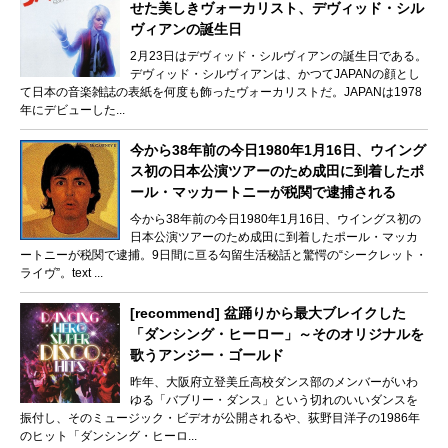
せた美しきヴォーカリスト、デヴィッド・シル
ヴィアンの誕生日
2月23日はデヴィッド・シルヴィアンの誕生日である。
デヴィッド・シルヴィアンは、かつてJAPANの顔とし
て日本の音楽雑誌の表紙を何度も飾ったヴォーカリストだ。JAPANは1978
年にデビューした...
今から38年前の今日1980年1月16日、ウイング
ス初の日本公演ツアーのため成田に到着したポ
ール・マッカートニーが税関で逮捕される
今から38年前の今日1980年1月16日、ウイングス初の
日本公演ツアーのため成田に到着したポール・マッカ
ートニーが税関で逮捕。9日間に亘る勾留生活秘話と驚愕の“シークレット・
ライヴ”。text ...
[recommend] 盆踊りから最大ブレイクした
「ダンシング・ヒーロー」～そのオリジナルを
歌うアンジー・ゴールド
昨年、大阪府立登美丘高校ダンス部のメンバーがいわ
ゆる「バブリー・ダンス」という切れのいいダンスを
振付し、そのミュージック・ビデオが公開されるや、荻野目洋子の1986年
のヒット「ダンシング・ヒーロ...