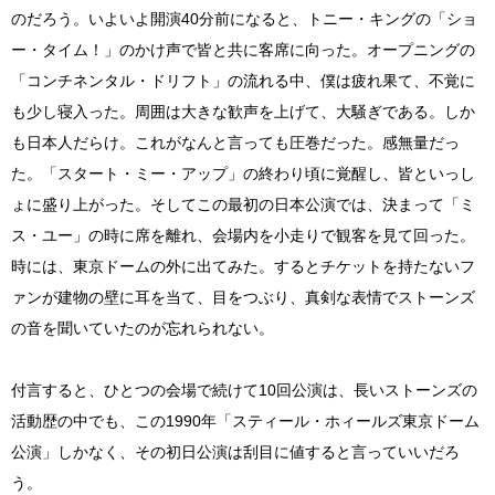
のだろう。いよいよ開演40分前になると、トニー・キングの「ショ
ー・タイム！」のかけ声で皆と共に客席に向った。オープニングの
「コンチネンタル・ドリフト」の流れる中、僕は疲れ果て、不覚に
も少し寝入った。周囲は大きな歓声を上げて、大騒ぎである。しか
も日本人だらけ。これがなんと言っても圧巻だった。感無量だっ
た。「スタート・ミー・アップ」の終わり頃に覚醒し、皆といっし
ょに盛り上がった。そしてこの最初の日本公演では、決まって「ミ
ス・ユー」の時に席を離れ、会場内を小走りで観客を見て回った。
時には、東京ドームの外に出てみた。するとチケットを持たないフ
ァンが建物の壁に耳を当て、目をつぶり、真剣な表情でストーンズ
の音を聞いていたのが忘れられない。
付言すると、ひとつの会場で続けて10回公演は、長いストーンズの
活動歴の中でも、この1990年「スティール・ホィールズ東京ドーム
公演」しかなく、その初日公演は刮目に値すると言っていいだろ
う。