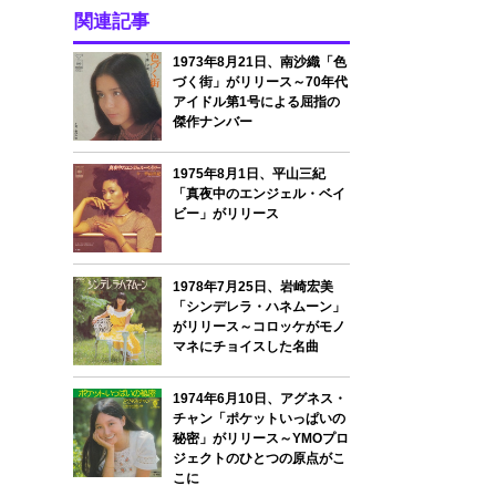
関連記事
1973年8月21日、南沙織「色
づく街」がリリース～70年代
アイドル第1号による屈指の
傑作ナンバー
1975年8月1日、平山三紀
「真夜中のエンジェル・ベイ
ビー」がリリース
1978年7月25日、岩崎宏美
「シンデレラ・ハネムーン」
がリリース～コロッケがモノ
マネにチョイスした名曲
1974年6月10日、アグネス・
チャン「ポケットいっぱいの
秘密」がリリース～YMOプロ
ジェクトのひとつの原点がこ
こに