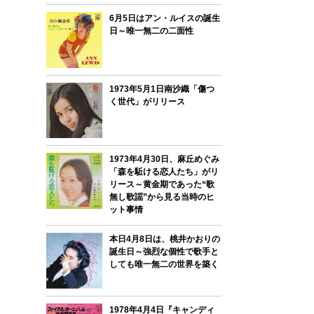
6月5日はアン・ルイスの誕生
日～唯一無二の二面性
1973年5月1日南沙織「傷つ
く世代」がリリース
1973年4月30日、麻丘めぐみ
「森を駈ける恋人たち」がリ
リース～黄金期であった“歌
無し歌謡”から見る当時のヒ
ット事情
本日4月8日は、桃井かおりの
誕生日～強烈な個性で歌手と
しても唯一無二の世界を築く
1978年4月4日『キャンディ