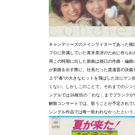
キャンディーズのメインライターであった穂
プロに所属していた青木美冴のために作られ
局この時期に出した新曲は穂口の作曲・編曲
が新曲を出す際に、社長だった渡邊晋の決裁
上で“春”の大きなヒットを飛ばした次にゲン
くない。しかしこのことで、それまでのシン
ングルでは16枚目の「わな」までブランクが
解散コンサートでは、歌うことが予定されて
シングル作品では唯一歌われなかったという