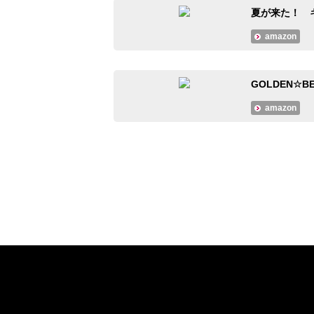
夏が来た！ キャ
amazon
GOLDEN☆
amazon
#大人のMusicCalendar