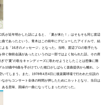
口氏が近年明かした話によると、「夏が来た！」はそもそも同じ渡辺
た曲であったという。青木はこの前年にデビューしたアイドルで、結
による「16才のメッセージ」となった。当時、渡辺プロの歌手たち
を仰ぐ御前会議があったというのは一部ではよく知られた話。その席
担ぎで“夏”の歌をキャンディーズに歌わせようとしたことは想像に難
グル10曲中6曲を手がけていた穂口がしばらく楽曲提供から離れ、シ
空いてしまう。また、1978年4月4日に後楽園球場で行われた伝説の
いながらコンサート全体の時間が押したためにカットとなり、当日は
、ある意味、因縁の一曲になってしまったのだった。