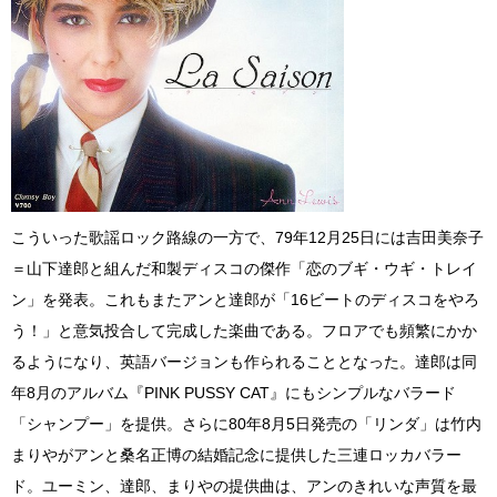
こういった歌謡ロック路線の一方で、79年12月25日には吉田美奈子
＝山下達郎と組んだ和製ディスコの傑作「恋のブギ・ウギ・トレイ
ン」を発表。これもまたアンと達郎が「16ビートのディスコをやろ
う！」と意気投合して完成した楽曲である。フロアでも頻繁にかか
るようになり、英語バージョンも作られることとなった。達郎は同
年8月のアルバム『PINK PUSSY CAT』にもシンプルなバラード
「シャンプー」を提供。さらに80年8月5日発売の「リンダ」は竹内
まりやがアンと桑名正博の結婚記念に提供した三連ロッカバラー
ド。ユーミン、達郎、まりやの提供曲は、アンのきれいな声質を最