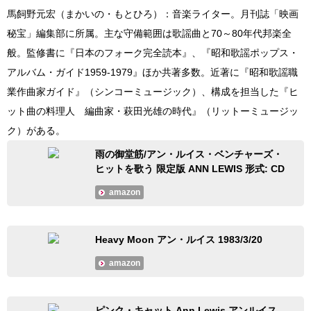
馬飼野元宏（まかいの・もとひろ）：音楽ライター。月刊誌「映画
秘宝」編集部に所属。主な守備範囲は歌謡曲と70～80年代邦楽全
般。監修書に『日本のフォーク完全読本』、『昭和歌謡ポップス・
アルバム・ガイド1959-1979』ほか共著多数。近著に『昭和歌謡職
業作曲家ガイド』（シンコーミュージック）、構成を担当した『ヒ
ット曲の料理人 編曲家・萩田光雄の時代』（リットーミュージッ
ク）がある。
雨の御堂筋/アン・ルイス・ベンチャーズ・
ヒットを歌う 限定版 ANN LEWIS 形式: CD
amazon
Heavy Moon アン・ルイス 1983/3/20
amazon
ピンク・キャット Ann Lewis アンルイス