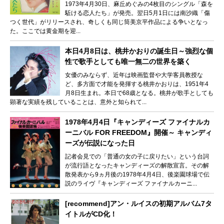
1973年4月30日、麻丘めぐみの4枚目のシングル「森を
駈ける恋人たち」が発売。翌日5月1日には南沙織「傷
つく世代」がリリースされ、奇しくも同じ筒美京平作品による争いとなっ
た。ここでは黄金期を迎...
本日4月8日は、桃井かおりの誕生日～強烈な個
性で歌手としても唯一無二の世界を築く
女優のみならず、近年は映画監督や大学客員教授な
ど、多方面で才能を発揮する桃井かおりは、1951年4
月8日生まれ。本日で68歳となる。桃井が歌手としても
顕著な実績を残していることは、意外と知られて...
1978年4月4日『キャンディーズ ファイナルカ
ーニバル FOR FREEDOM』開催～ キャンディ
ーズが伝説になった日
記者会見での「普通の女の子に戻りたい」という台詞
が流行語となったキャンディーズの解散宣言。その解
散発表から9ヵ月後の1978年4月4日、後楽園球場で伝
説のライヴ『キャンディーズ ファイナルカーニ...
[recommend]アン・ルイスの初期アルバム7タ
イトルがCD化！