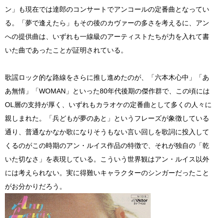
ン」も現在では達郎のコンサートでアンコールの定番曲となってい
る。「夢で逢えたら」もその後のカヴァーの多さを考えるに、アン
への提供曲は、いずれも一線級のアーティストたちが力を入れて書
いた曲であったことが証明されている。
歌謡ロック的な路線をさらに推し進めたのが、「六本木心中」「あ
あ無情」「WOMAN」といった80年代後期の傑作群で、この頃には
OL層の支持が厚く、いずれもカラオケの定番曲として多くの人々に
親しまれた。「兵どもが夢のあと」というフレーズが象徴している
通り、普通なかなか歌になりそうもない言い回しを歌詞に投入して
くるのがこの時期のアン・ルイス作品の特徴で、それが独自の「乾
いた切なさ」を表現している。こういう世界観はアン・ルイス以外
には考えられない。実に得難いキャラクターのシンガーだったこと
がお分かりだろう。