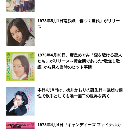
1973年5月1日南沙織「傷つく世代」がリリー
ス
1973年4月30日、麻丘めぐみ「森を駈ける恋人
たち」がリリース～黄金期であった“歌無し歌
謡”から見る当時のヒット事情
本日4月8日は、桃井かおりの誕生日～強烈な個
性で歌手としても唯一無二の世界を築く
1978年4月4日『キャンディーズ ファイナルカ