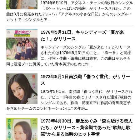
1974年6月10日、アグネス・チャンの6枚目のシングル
「ポケットいっぱいの秘密」がリリースされた。この
曲は3月に発売されたアルバム『アグネスの小さな日記』からのシングル・
カットで（シングルとア...
1976年5月31日、キャンディーズ「夏が来
た！」がリリース
キャンディーズのシングル「夏が来た！」がリリース
されたのは1976年5月31日のこと。「春一番」と同様
に、作詞・作曲・編曲は穂口雄右。この曲はそもそも
同じ渡辺プロに所属していた青木美冴のために作...
1973年5月1日南沙織「傷つく世代」がリリー
ス
1973年5月1日、南沙織「傷つく世代」がリリースされ
た。デビュー3年目の春にリリースされた通算7枚目の
シングルである。作曲・筒美京平に作詞の有馬美恵子
を含めたチームのコンビネーションはこの年絶...
1973年4月30日、麻丘めぐみ「森を駈ける恋人
たち」がリリース～黄金期であった“歌無し歌
謡”から見る当時のヒット事情