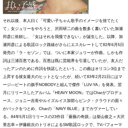
それ以後、本人曰く「可愛い子ちゃん歌手のイメージを捨てたく
て」女ジュリーをやろうと、沢田研二の曲を数多く書いていた加瀬
邦彦に依頼し、「女はそれを我慢できない」が誕生した。以降、加
瀬邦彦による歌謡ロック路線がさらにエスカレートして82年6月5日
発売の「ラ・セゾン」では、ついに本家ジュリーが作曲。しかも作
詞は三浦百恵である。百恵は既に芸能界を引退していたが、友人だ
ったアンのために作詞を快諾したという。この曲はオリコン3位まで
上昇する彼女最大のヒットとなったが、続いて83年2月21日にはマ
ージ―ビートの旗手NOBODYと組んで傑作「LUV-YA」を発表。翌
月にリリースしたアルバム『HEAVY MOON』ではCharがプロデュ
ース、ジョニー吉長やルイズルイス加部らピンク・クラウドの面々
がバックをつとめ、Charの「NAVY BLUE」までカヴァーしてい
る。84年5月1日リリースの23作目「薔薇の奇蹟」は柴山俊之＝大沢
誉志幸＝伊藤銀次のトリオによるSM歌謡ロックで、TVパフォーマ