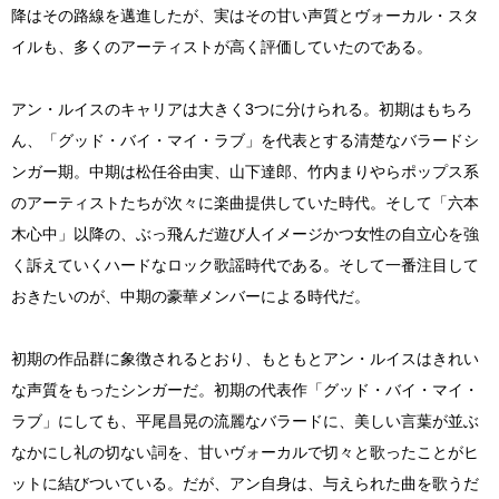
降はその路線を邁進したが、実はその甘い声質とヴォーカル・スタ
イルも、多くのアーティストが高く評価していたのである。
アン・ルイスのキャリアは大きく3つに分けられる。初期はもちろ
ん、「グッド・バイ・マイ・ラブ」を代表とする清楚なバラードシ
ンガー期。中期は松任谷由実、山下達郎、竹内まりやらポップス系
のアーティストたちが次々に楽曲提供していた時代。そして「六本
木心中」以降の、ぶっ飛んだ遊び人イメージかつ女性の自立心を強
く訴えていくハードなロック歌謡時代である。そして一番注目して
おきたいのが、中期の豪華メンバーによる時代だ。
初期の作品群に象徴されるとおり、もともとアン・ルイスはきれい
な声質をもったシンガーだ。初期の代表作「グッド・バイ・マイ・
ラブ」にしても、平尾昌晃の流麗なバラードに、美しい言葉が並ぶ
なかにし礼の切ない詞を、甘いヴォーカルで切々と歌ったことがヒ
ットに結びついている。だが、アン自身は、与えられた曲を歌うだ