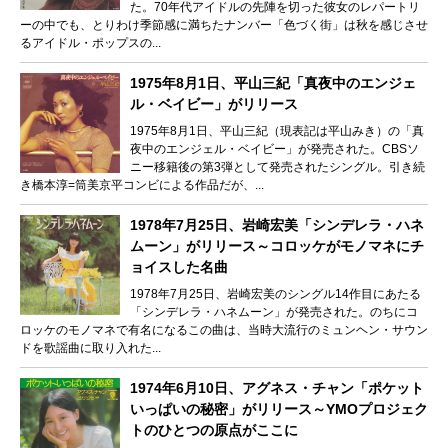
た。70年代アイドルの先陣を切った彼女のレパートリ
ーの中でも、とりわけ季節感に満ちたナンバー「色づく街」は秋を感じさせ
るアイドル・ポップスの...
1975年8月1日、平山三紀「真夜中のエンジェ
ル・ベイビー」がリリース
1975年8月1日、平山三紀（現表記は平山みき）の「真
夜中のエンジェル・ベイビー」が発売された。CBSソ
ニー移籍後の第3弾として発売されたシングル。引き続
き橋本淳=筒美京平コンビによる作品だが、...
1978年7月25日、岩崎宏美「シンデレラ・ハネ
ムーン」がリリース～コロッケがモノマネにチ
ョイスした名曲
1978年7月25日、岩崎宏美のシングル14作目にあたる
「シンデレラ・ハネムーン」が発売された。のちにコ
ロッケのモノマネで有名になるこの曲は、当時大流行のミュンヘン・サウン
ドを歌謡曲に取り入れた...
1974年6月10日、アグネス・チャン「ポケット
いっぱいの秘密」がリリース～YMOプロジェク
トのひとつの原点がここに