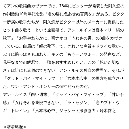
てアンの歌謡曲カヴァーでは、78年にビクターが発表した阿久悠の
作詞活動10周年記念盤『君の唇に色あせぬ言葉を』がある。ビクタ
ー所属の歌手たちが、阿久悠がビクター以外のメーカーに提供した
ヒット曲を歌う、という企画盤で、アン・ルイスは夏木マリ「絹の
靴下」「お手やわらかに」研ナオコ「うわさの男」の3曲をカヴァー
している。白眉は「絹の靴下」で、きれいな声質＋ドライな歌いっ
ぷりに艶っぽさも加わり、キメの「もうーいやぁー」の発声など、
見事なまでの解釈で、一聴をおすすめしたい。この「乾いた切な
さ」は誰にも真似のできない、アン・ルイス独自の世界で、それが
「グッド・バイ・マイ・ラブ」と「六本木心中」の両方を成立させ
た、ワン・アンド・オンリーの個性だったのだ。
アン・ルイス「白い週末」「グッド・バイ・マイ・ラブ」「甘い予
感」「女はそれを我慢できない」「ラ・セゾン」「恋のブギ・ウ
ギ・トレイン」「六本木心中」ジャケット撮影協力：鈴木啓之
≪著者略歴≫