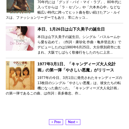
70年代には「グッド・バイ・マイ・ラブ」、80年代に
入ってからは「ラ・セゾン」や「六本木心中」などな
幅広い時代に跨ってヒット曲を歌い続けたアン・ルイ
スは、ファッションリーダーでもあり、常にカッコ...
本日、1月26日は山下久美子の誕生日
本日は山下久美子の誕生日。シングル「バスルームか
ら愛を込めて」（作詞・康珍化 作曲・亀井登志夫）で
デビューしたのは1980年6月25日。大分県別府市に生
まれ、大阪でしばらく歌修行をしたのちに上京...
1977年3月1日、「キャンディーズ大人化計
画」の第一弾「やさしい悪魔」がリリース
1977年の今日、3月1日に発売されたキャンディーズの
13枚目のシングル「やさしい悪魔」は、彼女たちの転
機になった曲だった。「キャンディーズ大人化計画」
の第一弾であるこの曲、は作詞：喜多條忠、作...
< Prev
Next >