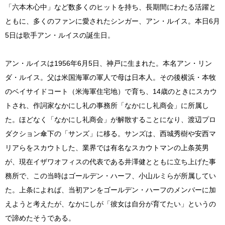
「六本木心中」など数多くのヒットを持ち、長期間にわたる活躍と
ともに、多くのファンに愛されたシンガー、アン・ルイス。本日6月
5日は歌手アン・ルイスの誕生日。
アン・ルイスは1956年6月5日、神戸に生まれた。本名アン・リン
ダ・ルイス。父は米国海軍の軍人で母は日本人。その後横浜・本牧
のベイサイドコート（米海軍住宅地）で育ち、14歳のときにスカウ
トされ、作詞家なかにし礼の事務所「なかにし礼商会」に所属し
た。ほどなく「なかにし礼商会」が解散することになり、渡辺プロ
ダクション傘下の「サンズ」に移る。サンズは、西城秀樹や安西マ
リアらをスカウトした、業界では有名なスカウトマンの上条英男
が、現在イザワオフィスの代表である井澤健とともに立ち上げた事
務所で、この当時はゴールデン・ハーフ、小山ルミらが所属してい
た。上条によれば、当初アンをゴールデン・ハーフのメンバーに加
えようと考えたが、なかにしが「彼女は自分が育てたい」というの
で諦めたそうである。