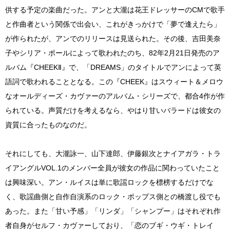
供する予定の楽曲だった。アンと大瀧は花王ドレッサーのCMで歌手
と作曲者という関係で出会い、これがきっかけで「夢で逢えたら」
が作られたが、アンでのリリースは見送られた。その後、吉田美奈
子やシリア・ポールによって歌われたのち、82年2月21日発売のア
ルバム『CHEEKⅡ』で、「DREAMS」のタイトルでアンによって英
語詞で歌われることとなる。この『CHEEK』はスウィート＆メロウ
なオールディーズ・カヴァーのアルバム・シリーズで、都合4作が作
られている。声質だけを考えるなら、やはり甘いバラードは彼女の
資質に合ったものなのだ。
それにしても、大瀧詠一、山下達郎、伊藤銀次とナイアガラ・トラ
イアングルVOL.1のメンバー全員が彼女の作品に関わっていたこと
は興味深い。アン・ルイスは単に歌謡ロックを標榜するだけでな
く、歌謡曲側と自作自演系のロック・ポップス側との橋渡し役でも
あった。また「甘い予感」「リンダ」「シャンプー」はそれぞれ作
者自身がセルフ・カヴァーしており、「恋のブギ・ウギ・トレイ