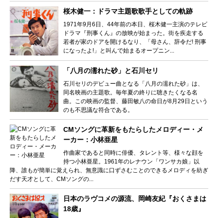
桜木健一：ドラマ主題歌歌手としての軌跡
1971年9月6日、44年前の本日、桜木健一主演のテレビ
ドラマ『刑事くん』の放映が始まった。街を疾走する
若者が家のドアを開けるなり、「母さん、辞令だ! 刑事
になったよ!」と叫んで始まるオープニン...
「八月の濡れた砂」と石川セリ
石川セリのデビュー曲となる「八月の濡れた砂」は、
同名映画の主題歌。毎年夏の終りに聴きたくなる名
曲。この映画の監督、藤田敏八の命日が8月29日という
のも不思議な符合である。
CMソングに革新をもたらしたメロディー・メ
ーカー：小林亜星
作曲家であると同時に俳優、タレント等、様々な顔を
持つ小林亜星。1961年のレナウン「ワンサカ娘」以
降、誰もが簡単に覚えられ、無意識に口ずさむことのできるメロディを紡ぎ
だす天才として、CMソングの...
日本のラヴコメの源流、岡崎友紀『おくさまは
18歳』