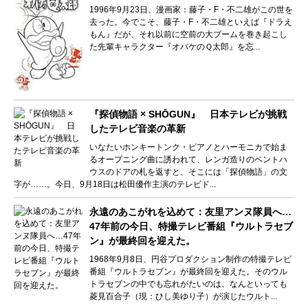
1996年9月23日、漫画家：藤子・F・不二雄がこの世を
去った。今でこそ、藤子・F・不二雄といえば『ドラえ
もん』だが、それ以前に空前の大ブームを巻き起こし
た先輩キャラクター『オバケのＱ太郎』を忘...
『探偵物語 × SHŌGUN』 日本テレビが挑戦
したテレビ音楽の革新
いなたいホンキートンク・ピアノとハーモニカで始ま
るオープニング曲に誘われて、レンガ造りのペントハ
ウスのドアの札を返すと、そこには「探偵物語」の文
字が……。今日、9月18日は松田優作主演のテレビド...
永遠のあこがれを込めて：友里アンヌ隊員へ…
47年前の今日、特撮テレビ番組『ウルトラセブ
ン』が最終回を迎えた。
1968年9月8日、円谷プロダクション制作の特撮テレビ
番組『ウルトラセブン』が最終回を迎えた。そのウル
トラセブンの中でも忘れがたいのは、なんといっても
菱見百合子（現：ひし美ゆり子）が演じたウルト...