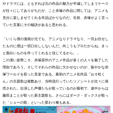
やドラマには、ともすれば元の作品の魅力が半減してしまうケース
が往々にしてありがちだが、こと赤塚の作品に関しては、アニメも
充分に楽しませてくれる作品ばかりなのだ。生前、赤塚がよく言っ
ていた言葉にその秘訣があると思われる。
「いくら僕の漫画が元でも、アニメなりドラマなり、一旦お任せし
たものに僕は一切口出ししないんだ。向こうもプロだからね。きっ
と面白いものを作ってくれると信じてるから。」
この潔い姿勢こそ、赤塚原作のアニメ作品が多くの人々を魅了した
理由であろう。そしてそれらの作品に欠かせないのが、賑やかな赤
塚ワールドを彩った音楽である。最初のアニメ化作品『おそ松く
ん』の主題歌は複数あり、当時流行っていたソノシートが次々に発
売された。出演した声優たちが歌っているのが最初で、途中からは
藤田まことが歌った新主題歌も。さらにはダーク・ダックスが歌っ
た「シェーの歌」といった変わり種もある。