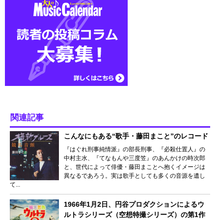
関連記事
こんなにもある“歌手・藤田まこと”のレコード
『はぐれ刑事純情派』の部長刑事、『必殺仕置人』の
中村主水、『てなもんや三度笠』のあんかけの時次郎
と、世代によって俳優・藤田まことへ抱くイメージは
異なるであろう。実は歌手としても多くの音源を遺し
て...
1966年1月2日、円谷プロダクションによるウ
ルトラシリーズ（空想特撮シリーズ）の第1作