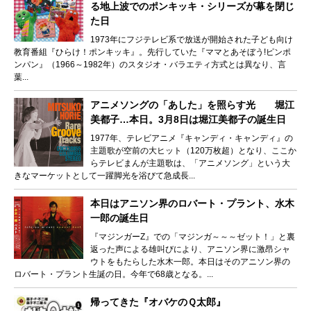
る地上波でのポンキッキ・シリーズが幕を閉じ
た日
1973年にフジテレビ系で放送が開始された子ども向け
教育番組『ひらけ！ポンキッキ』。先行していた『ママとあそぼう!ピンポ
ンパン』（1966～1982年）のスタジオ・バラエティ方式とは異なり、言
葉...
アニメソングの「あした」を照らす光 堀江
美都子…本日。3月8日は堀江美都子の誕生日
1977年、テレビアニメ『キャンディ・キャンディ』の
主題歌が空前の大ヒット（120万枚超）となり、ここか
らテレビまんが主題歌は、「アニメソング」という大
きなマーケットとして一躍脚光を浴びて急成長...
本日はアニソン界のロバート・プラント、水木
一郎の誕生日
『マジンガーZ』での「マジンガ～～～ゼット！」と裏
返った声による雄叫びにより、アニソン界に激昂シャ
ウトをもたらした水木一郎。本日はそのアニソン界の
ロバート・プラント生誕の日。今年で68歳となる。...
帰ってきた『オバケのＱ太郎』