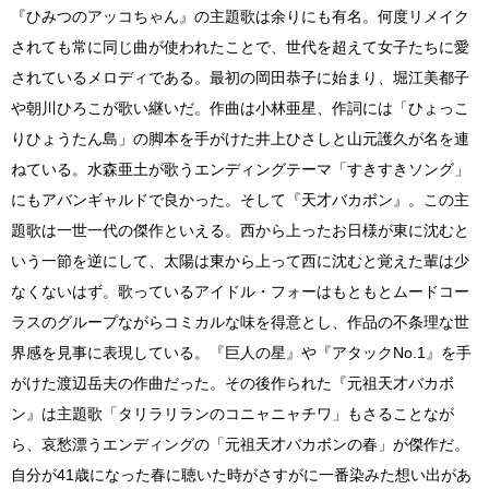
『ひみつのアッコちゃん』の主題歌は余りにも有名。何度リメイク
されても常に同じ曲が使われたことで、世代を超えて女子たちに愛
されているメロディである。最初の岡田恭子に始まり、堀江美都子
や朝川ひろこが歌い継いだ。作曲は小林亜星、作詞には「ひょっこ
りひょうたん島」の脚本を手がけた井上ひさしと山元護久が名を連
ねている。水森亜土が歌うエンディングテーマ「すきすきソング」
にもアバンギャルドで良かった。そして『天才バカボン』。この主
題歌は一世一代の傑作といえる。西から上ったお日様が東に沈むと
いう一節を逆にして、太陽は東から上って西に沈むと覚えた輩は少
なくないはず。歌っているアイドル・フォーはもともとムードコー
ラスのグループながらコミカルな味を得意とし、作品の不条理な世
界感を見事に表現している。『巨人の星』や『アタックNo.1』を手
がけた渡辺岳夫の作曲だった。その後作られた『元祖天才バカボ
ン』は主題歌「タリラリランのコニャニャチワ」もさることなが
ら、哀愁漂うエンディングの「元祖天才バカボンの春」が傑作だ。
自分が41歳になった春に聴いた時がさすがに一番染みた想い出があ