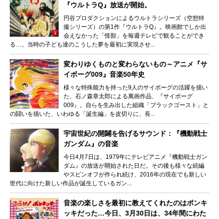
『ウルトラQ』放送が開始。
円谷プロダクションによるウルトラシリーズ（空想特
撮シリーズ）の第1作『ウルトラQ』。映画館でしか出
会えなかった「怪獣」を毎週テレビで観ることができ
る…。当時の子ども達のこうした夢を最初に実現させ...
変わりゆくものと変わらないもの～アニメ『サ
イボーグ009』音楽50年史
様々な特殊能力を持った9人のサイボーグの活躍を描い
た、石ノ森章太郎による萬画作品、『サイボーグ
009』。自らを生み出した組織「ブラックゴースト」と
の闘いを描いた、いわゆる「誕生編」を皮切りに、長...
宇宙世紀の開闢を告げるサウンド：『機動戦士
ガンダム』の音楽
今日4月7日は、1979年にテレビアニメ『機動戦士ガン
ダム』の放送が開始された日だ。その後も様々な続編
やスピンオフが作られ続け、2016年の現在でも新しい
世代に向けた新しい作品が誕生しているガン...
音楽の楽しさを最初に教えてくれたのはポンキ
ッキだった…今日、3月30日は、34年間にわた