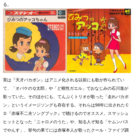
る。
実は『天才バカボン』はアニメ化される以前にも歌が作られてい
て、「オバケのＱ太郎」や「ど根性ガエル」でおなじみの石川進が
歌っていた。そのほかにも、てんぷくトリオが歌った「走れバカボ
ン」というイメージソングも存在する。それらは98年に出されたＣ
Ｄ『赤塚不二夫ソングブック』で聴けるのでオススメ。スマッシュ
ヒットとなった「ニャロメのうた」や、知る人ぞ知る「ケムンパス
でやんす」、挙句の果てには赤塚本人が歌ったクール・ファイブ調