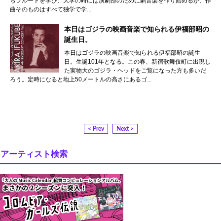
らフルートを学び、大学の時には演劇部のために劇音楽を作り始めるが、作
曲そのものはすべて独学で学...
本日はゴジラの映画音楽で知られる伊福部昭の
誕生日。
本日はゴジラの映画音楽で知られる伊福部昭の誕生
日。生誕101年となる。この春、新宿歌舞伎町に出現し
た実物大のゴジラ・ヘッドをご覧になった方も多いだ
ろう。定時になると地上50メートルの高さにあるゴ...
< Prev
Next >
アーティスト検索