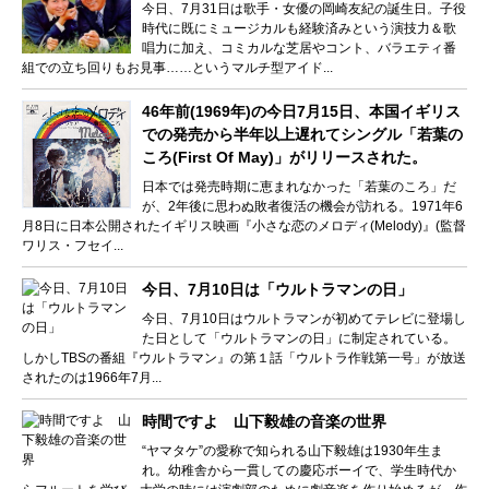
今日、7月31日は歌手・女優の岡崎友紀の誕生日。子役
時代に既にミュージカルも経験済みという演技力＆歌
唱力に加え、コミカルな芝居やコント、バラエティ番
組での立ち回りもお見事……というマルチ型アイド...
46年前(1969年)の今日7月15日、本国イギリス
での発売から半年以上遅れてシングル「若葉の
ころ(First Of May)」がリリースされた。
日本では発売時期に恵まれなかった「若葉のころ」だ
が、2年後に思わぬ敗者復活の機会が訪れる。1971年6
月8日に日本公開されたイギリス映画『小さな恋のメロディ(Melody)』(監督
ワリス・フセイ...
今日、7月10日は「ウルトラマンの日」
今日、7月10日はウルトラマンが初めてテレビに登場し
た日として「ウルトラマンの日」に制定されている。
しかしTBSの番組『ウルトラマン』の第１話「ウルトラ作戦第一号」が放送
されたのは1966年7月...
時間ですよ 山下毅雄の音楽の世界
“ヤマタケ”の愛称で知られる山下毅雄は1930年生ま
れ。幼稚舎から一貫しての慶応ボーイで、学生時代か