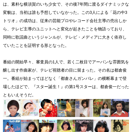
は、素朴な横須賀のいち少女で、その後7年間に渡るダイナミックな
変貌は、当初は誰も予想していなかった。この3人による「花の中3
トリオ」の成功は、従来の芸能プロやレコード会社主導の売出しか
ら、テレビ主導のユニットへと変化が起きたことを物語っており、
同時に歌謡曲というジャンルが、テレビ・メディアに大きく依存し
ていたことを証明する形となった。
番組の開始早々、審査員の1人で、若く二枚目でアーバンな雰囲気を
醸し出す作曲家が、テレビ視聴者の目に留まった。その名は都倉俊
一。番組が始まってほどなく「都倉さんガンバレ」の横断幕まで登
場したほどで、『スター誕生！』の第1号スターは、都倉俊一だった
ともいえそうだ。