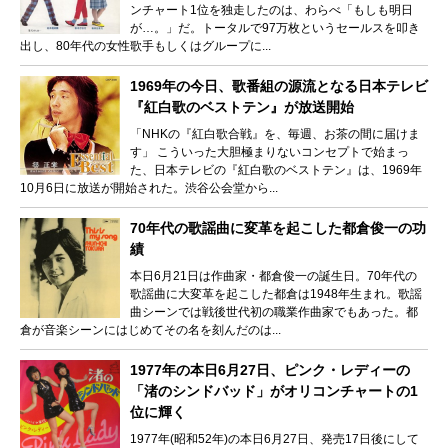
ンチャート1位を独走したのは、わらべ「もしも明日
が…。」だ。トータルで97万枚というセールスを叩き
出し、80年代の女性歌手もしくはグループに...
1969年の今日、歌番組の源流となる日本テレビ
『紅白歌のベストテン』が放送開始
「NHKの『紅白歌合戦』を、毎週、お茶の間に届けま
す」 こういった大胆極まりないコンセプトで始まっ
た、日本テレビの『紅白歌のベストテン』は、1969年
10月6日に放送が開始された。渋谷公会堂から...
70年代の歌謡曲に変革を起こした都倉俊一の功
績
本日6月21日は作曲家・都倉俊一の誕生日。70年代の
歌謡曲に大変革を起こした都倉は1948年生まれ。歌謡
曲シーンでは戦後世代初の職業作曲家でもあった。都
倉が音楽シーンにはじめてその名を刻んだのは...
1977年の本日6月27日、ピンク・レディーの
「渚のシンドバッド」がオリコンチャートの1
位に輝く
1977年(昭和52年)の本日6月27日、発売17日後にして