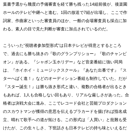
葉書予選から幾度の予備審査を経て勝ち残った14組前後が、後楽園
ホールのテレビ中継へと進む。1回の放送で7組が出場し、ここで作
詞家、作曲家といった審査員のほか、一般の会場審査員も採点に加
わる。素人の目で見た判断が審査に加点されているのだ。
こういった“視聴者参加型形式”は日本テレビが得意とするところ
で、過去にも勝ち抜きの『歌のグランプリショー』『歌のチャンピ
オン』がある。『シャボン玉ホリデー』など音楽番組に強い同局
は、『ホイホイ・ミュージックスクール』『あなた出番です』『ス
ターへばく進！』などのオーディション番組も制作していた。だが
『スター誕生！』は勝ち抜き形式と違い、複数の合格者が出るとき
もあれば、1人も合格しない回もあり、リアルな厳しさがあった。合
格者は決戦大会に進み、ここでレコード会社と芸能プロダクション
のスカウトマンが獲得の意思を伝えるプラカードを揚げれば指名成
立、晴れて歌手への道が拓ける。この形式は「人買い」と批難も受
けたが、この生々しさ、下世話さも日本テレビの持ち味といえるだ