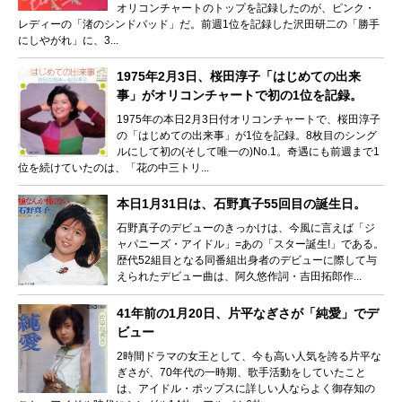
オリコンチャートのトップを記録したのが、ピンク・
レディーの「渚のシンドバッド」だ。前週1位を記録した沢田研二の「勝手
にしやがれ」に、3...
1975年2月3日、桜田淳子「はじめての出来
事」がオリコンチャートで初の1位を記録。
1975年の本日2月3日付オリコンチャートで、桜田淳子
の「はじめての出来事」が1位を記録。8枚目のシング
ルにして初の(そして唯一の)No.1。奇遇にも前週まで1
位を続けていたのは、「花の中三トリ...
本日1月31日は、石野真子55回目の誕生日。
石野真子のデビューのきっかけは、今風に言えば「ジ
ャパニーズ・アイドル」=あの「スター誕生!」である。
歴代52組目となる同番組出身者のデビューに際して与
えられたデビュー曲は、阿久悠作詞・吉田拓郎作...
41年前の1月20日、片平なぎさが「純愛」でデ
ビュー
2時間ドラマの女王として、今も高い人気を誇る片平な
ぎさが、70年代の一時期、歌手活動をしていたこと
は、アイドル・ポップスに詳しい人ならよく御存知の