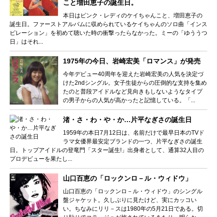
こと増田恵子の誕生日。
本日はピンク・レディのケイちゃんこと、増田恵子の
誕生日。ファーストアルバムに収められているケイちゃんのソロ曲「インス
ピレーション」を初めて聴いた時の衝撃ったらなかった。ミーの「ゆううつ
日」はそれ...
1975年の今日、岩崎宏美「ロマンス」が発売
今年デビュー40周年を迎えた岩崎宏美の人気を決定づ
けた2ndシングル。女子生徒からの圧倒的な支持を集め
たのと普段アイドルなど見向きもしないようなタイプ
の男子からの人気が高かったと記憶している。「...
渚・さ・わ・や・か…片平なぎさの誕生日
1959年の本日7月12日は、名前だけで最早日本のTVド
ラマ女優界最安定ブランドの一つ、片平なぎさの誕生
日。トップアイドルの登竜門「スター誕生!」出身者として、通算32人目の
プロデビューを果たし...
山口百恵の「ロックンロ－ル・ウィドウ」
山口百恵の「ロックンロ－ル・ウィドウ」のシングル
盤ジャケット。久しぶりに見たけど、実にカッコい
い。ちなみにリリ－スは1980年の5月21日である。切