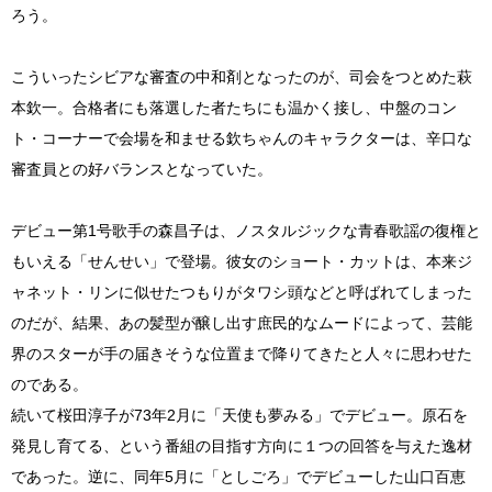
ろう。
こういったシビアな審査の中和剤となったのが、司会をつとめた萩
本欽一。合格者にも落選した者たちにも温かく接し、中盤のコン
ト・コーナーで会場を和ませる欽ちゃんのキャラクターは、辛口な
審査員との好バランスとなっていた。
デビュー第1号歌手の森昌子は、ノスタルジックな青春歌謡の復権と
もいえる「せんせい」で登場。彼女のショート・カットは、本来ジ
ャネット・リンに似せたつもりがタワシ頭などと呼ばれてしまった
のだが、結果、あの髪型が醸し出す庶民的なムードによって、芸能
界のスターが手の届きそうな位置まで降りてきたと人々に思わせた
のである。
続いて桜田淳子が73年2月に「天使も夢みる」でデビュー。原石を
発見し育てる、という番組の目指す方向に１つの回答を与えた逸材
であった。逆に、同年5月に「としごろ」でデビューした山口百恵