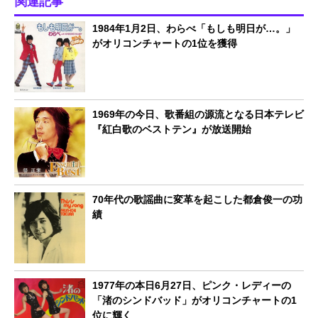
関連記事
1984年1月2日、わらべ「もしも明日が…。」
がオリコンチャートの1位を獲得
1969年の今日、歌番組の源流となる日本テレビ
『紅白歌のベストテン』が放送開始
70年代の歌謡曲に変革を起こした都倉俊一の功
績
1977年の本日6月27日、ピンク・レディーの
「渚のシンドバッド」がオリコンチャートの1
位に輝く