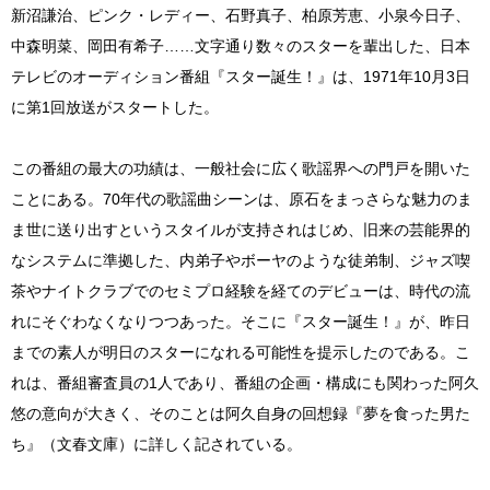
新沼謙治、ピンク・レディー、石野真子、柏原芳恵、小泉今日子、
中森明菜、岡田有希子……文字通り数々のスターを輩出した、日本
テレビのオーディション番組『スター誕生！』は、1971年10月3日
に第1回放送がスタートした。
この番組の最大の功績は、一般社会に広く歌謡界への門戸を開いた
ことにある。70年代の歌謡曲シーンは、原石をまっさらな魅力のま
ま世に送り出すというスタイルが支持されはじめ、旧来の芸能界的
なシステムに準拠した、内弟子やボーヤのような徒弟制、ジャズ喫
茶やナイトクラブでのセミプロ経験を経てのデビューは、時代の流
れにそぐわなくなりつつあった。そこに『スター誕生！』が、昨日
までの素人が明日のスターになれる可能性を提示したのである。こ
れは、番組審査員の1人であり、番組の企画・構成にも関わった阿久
悠の意向が大きく、そのことは阿久自身の回想録『夢を食った男た
ち』（文春文庫）に詳しく記されている。