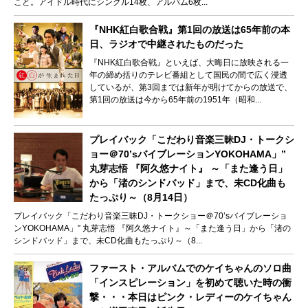
こと。アイドル時代にシングル14枚、アルバム6枚...
『NHK紅白歌合戦』第1回の放送は65年前の本
日、ラジオで中継されたものだった
『NHK紅白歌合戦』といえば、大晦日に放映される一
年の締め括りのテレビ番組として国民の間で広く浸透
しているが、第3回までは新年が明けてからの放送で、
第1回の放送は今から65年前の1951年（昭和...
プレイバック「こだわり音楽三昧DJ・トークシ
ョー＠70’sバイブレーションYOKOHAMA」”
丸芽志悟 『阿久悠ナイト』 ～「また逢う日」
から「渚のシンドバッド」まで、未CD化曲も
たっぷり～（8月14日）
プレイバック「こだわり音楽三昧DJ・トークショー＠70’sバイブレーショ
ンYOKOHAMA」” 丸芽志悟 『阿久悠ナイト』～「また逢う日」から「渚の
シンドバッド」まで、未CD化曲もたっぷり～（8...
ファースト・アルバムでのケイちゃんのソロ曲
「インスピレーション」を初めて聴いた時の衝
撃・・・本日はピンク・レディーのケイちゃん