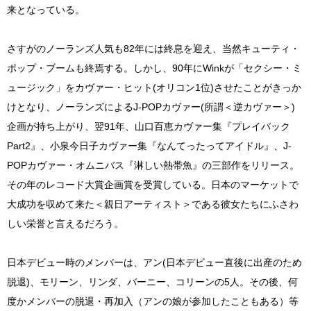
来となっている。
さすがのノーランズ人気も82年には終息を迎え、当然キューティ・
ポップ・ブームも終焉する。しかし、90年にWinkが「セクシー・ミ
ュージック」をカヴァー・ヒット(オリコン1位)させたことがきっか
けとなり、ノーランズによるJ-POPカヴァー(所謂＜逆カヴァー＞)
企画が持ち上がり、翌91年、山口百恵カヴァー集『プレイバック
Part2』、小泉今日子カヴァー集『なんてったってアイドル』、J-
POPカヴァー・オムニバス『淋しい熱帯魚』の三部作をリリース。
その年のレコード大賞企画賞を受賞している。日本のマーケットで
大成功を収めて来た＜親日アーティスト＞である彼女たちにふさわ
しい栄誉と言えるだろう。
日本デビュー時のメンバーは、アン(日本デビュー直後に出産のため
脱退)、モリーン、リンダ、バーニー、コリーンの5人。その後、何
度かメンバーの脱退・再加入（アンの娘が参加したこともある）等