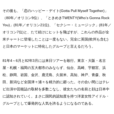
その後も、「恋のハッピー・デイト(Gotta Pull Myself Together)」
（80年／オリコン9位）、「ときめきTWENTY(Who’s Gonna Rock
You)」(81年／オリコン21位)、「セクシー・ミュージック」(81年／
オリコン7位)と、たて続けにヒットを飛ばすが、これらの作品が全
米チャートに登場したことは一度もない。完全に英国(欧州も含む)
と日本のマーケットに特化したグループと言えるだろう。
81年4～6月と82年3月には来日ツアーを敢行。東京・大阪・名古
屋・札幌・福岡の五大都市のみならず、仙台、高崎、宇都宮、浜
松、静岡、岩国、金沢、鹿児島、久留米、高知、神戸、青森、秋
田、新潟など全国津々浦々を精力的に廻った。その合い間にはテレ
ビ出演や芸能誌の取材を多数こなし、彼女たちの名前と顔は日本中
に認知されていく。まさに国民的認知度を持つ洋楽女性アイドル・
グループとして爆発的な人気を誇るようになるのである。