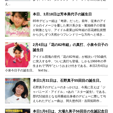
え...
本日、3月18日は芳本美代子の誕生日
85年デビュー組は「奇跡」だった。前年、従来のアイ
ドルのイメージを覆した果汁系少女・菊池桃子の登場
が刺激となり、アイドル産業は82年組の百花繚乱状態
から少しずつ天然かつフレンドリーな方向へと傾き...
2月4日は「花の82年組」の真打、小泉今日子の
誕生日
アイドル団塊の世代「花の82年組」が相次いで50歳代
に突入する中、ついに真打ち登場。しかも1966年の早
生まれで“丙午”というおまけ付きである。本日2月4日は
小泉今日子の誕生日。 text by...
本日1月31日は、石野真子55回目の誕生日。
石野真子のデビューのきっかけは、今風に言えば「ジ
ャパニーズ・アイドル」=あの「スター誕生!」である。
歴代52組目となる同番組出身者のデビューに際して与
えられたデビュー曲は、阿久悠作詞・吉田拓郎作...
本日1月6日は、大場久美子56回目の生誕記念日