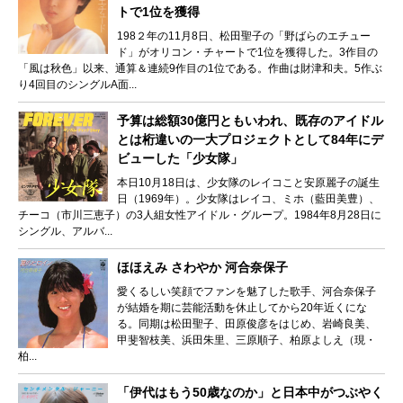
トで1位を獲得
198２年の11月8日、松田聖子の「野ばらのエチュー
ド」がオリコン・チャートで1位を獲得した。3作目の
「風は秋色」以来、通算＆連続9作目の1位である。作曲は財津和夫。5作ぶ
り4回目のシングルA面...
予算は総額30億円ともいわれ、既存のアイドル
とは桁違いの一大プロジェクトとして84年にデ
ビューした「少女隊」
本日10月18日は、少女隊のレイコこと安原麗子の誕生
日（1969年）。少女隊はレイコ、ミホ（藍田美豊）、
チーコ（市川三恵子）の3人組女性アイドル・グループ。1984年8月28日に
シングル、アルバ...
ほほえみ さわやか 河合奈保子
愛くるしい笑顔でファンを魅了した歌手、河合奈保子
が結婚を期に芸能活動を休止してから20年近くにな
る。同期は松田聖子、田原俊彦をはじめ、岩崎良美、
甲斐智枝美、浜田朱里、三原順子、柏原よしえ（現・
柏...
「伊代はもう50歳なのか」と日本中がつぶやく