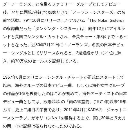
グ・ノーランズ」と名乗るファミリー・グループとしてデビュー
後、74年に両親が抜けて姉妹だけで「ノーラン・シスターズ」の名
前で活動。79年10月にリリースしたアルバム『The Nolan Sisters』
の収録曲だった「ダンシング・シスター」は、同年12月にアイルラ
ンドと英国でシングル・カットされ、全英チャート第3位まで上るヒ
ットとなった。翌80年7月21日に「ノーランズ」名義の日本デビュ
ー・シングルとしてリリースされると、2週連続オリコン1位に輝
き、約70万枚のセールスを記録している。
1967年8月にオリコン・シングル・チャートが正式にスタートして
以来、海外グループの日本デビュー曲、もしくは海外女性グループ
の作品が1位を獲得したのはこれが初めて。海外アーティストの日本
デビュー曲としては、欧陽菲菲 の「雨の御堂筋」(1971年)以来19年
ぶり、史上二組目の栄誉であり、2011年4月にKARAの「ジェットコ
ースターラブ」がオリコンNo.1を獲得するまで、実に30年と５カ月
の間、その記録は破られなかったのである。