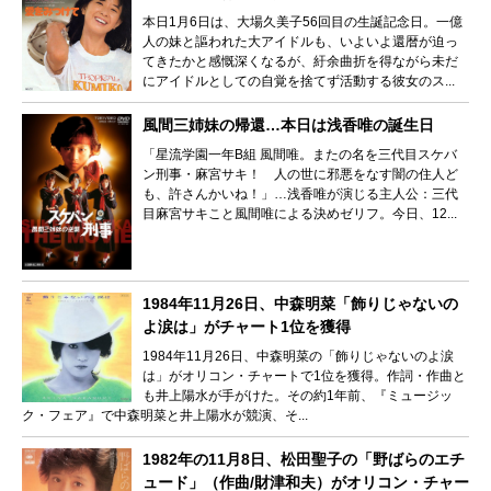
本日1月6日は、大場久美子56回目の生誕記念日。一億
人の妹と謳われた大アイドルも、いよいよ還暦が迫っ
てきたかと感慨深くなるが、紆余曲折を得ながら未だ
にアイドルとしての自覚を捨てず活動する彼女のス...
風間三姉妹の帰還…本日は浅香唯の誕生日
「星流学園一年B組 風間唯。またの名を三代目スケバ
ン刑事・麻宮サキ！ 人の世に邪悪をなす闇の住人ど
も、許さんかいね！」…浅香唯が演じる主人公：三代
目麻宮サキこと風間唯による決めゼリフ。今日、12...
1984年11月26日、中森明菜「飾りじゃないの
よ涙は」がチャート1位を獲得
1984年11月26日、中森明菜の「飾りじゃないのよ涙
は」がオリコン・チャートで1位を獲得。作詞・作曲と
も井上陽水が手がけた。その約1年前、『ミュージッ
ク・フェア』で中森明菜と井上陽水が競演、そ...
1982年の11月8日、松田聖子の「野ばらのエチ
ュード」（作曲/財津和夫）がオリコン・チャー