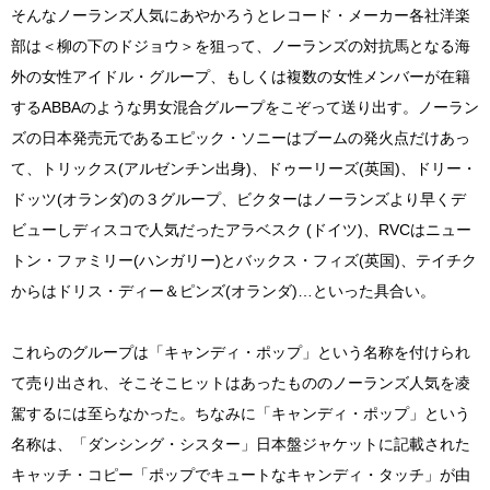
そんなノーランズ人気にあやかろうとレコード・メーカー各社洋楽
部は＜柳の下のドジョウ＞を狙って、ノーランズの対抗馬となる海
外の女性アイドル・グループ、もしくは複数の女性メンバーが在籍
するABBAのような男女混合グループをこぞって送り出す。ノーラン
ズの日本発売元であるエピック・ソニーはブームの発火点だけあっ
て、トリックス(アルゼンチン出身)、ドゥーリーズ(英国)、ドリー・
ドッツ(オランダ)の３グループ、ビクターはノーランズより早くデ
ビューしディスコで人気だったアラベスク (ドイツ)、RVCはニュー
トン・ファミリー(ハンガリー)とバックス・フィズ(英国)、テイチク
からはドリス・ディー＆ピンズ(オランダ)…といった具合い。
これらのグループは「キャンディ・ポップ」という名称を付けられ
て売り出され、そこそこヒットはあったもののノーランズ人気を凌
駕するには至らなかった。ちなみに「キャンディ・ポップ」という
名称は、「ダンシング・シスター」日本盤ジャケットに記載された
キャッチ・コピー「ポップでキュートなキャンディ・タッチ」が由