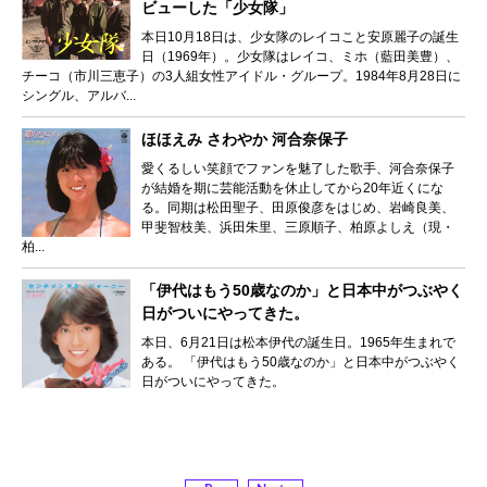
ビューした「少女隊」
本日10月18日は、少女隊のレイコこと安原麗子の誕生
日（1969年）。少女隊はレイコ、ミホ（藍田美豊）、
チーコ（市川三恵子）の3人組女性アイドル・グループ。1984年8月28日に
シングル、アルバ...
ほほえみ さわやか 河合奈保子
愛くるしい笑顔でファンを魅了した歌手、河合奈保子
が結婚を期に芸能活動を休止してから20年近くにな
る。同期は松田聖子、田原俊彦をはじめ、岩崎良美、
甲斐智枝美、浜田朱里、三原順子、柏原よしえ（現・
柏...
「伊代はもう50歳なのか」と日本中がつぶやく
日がついにやってきた。
本日、6月21日は松本伊代の誕生日。1965年生まれで
ある。 「伊代はもう50歳なのか」と日本中がつぶやく
日がついにやってきた。