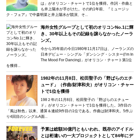
は」がオリコン・チャートで1位を獲得。作詞・作曲と
も井上陽水が手がけた。その約1年前、『ミュージッ
ク・フェア』で中森明菜と井上陽水が競演、そ...
海外女性グループとして初のオリコンNo.1に輝
き、30年以上もその記録を譲らなかったノーラ
ンズ。
今から35年前の今日1980年11月17日は、ノーランズの
日本デビュー・シングル「ダンシング・シスター(I’m In
The Mood For Dancing)」がオリコン・チャート第1位
を獲得...
1982年の11月8日、松田聖子の「野ばらのエチ
ュード」（作曲/財津和夫）がオリコン・チャー
トで1位を獲得
198２年の11月8日、松田聖子の「野ばらのエチュー
ド」がオリコン・チャートで1位を獲得した。3作目の
「風は秋色」以来、通算＆連続9作目の1位である。作曲は財津和夫。5作ぶ
り4回目のシングルA面...
予算は総額30億円ともいわれ、既存のアイドル
とは桁違いの一大プロジェクトとして84年にデ