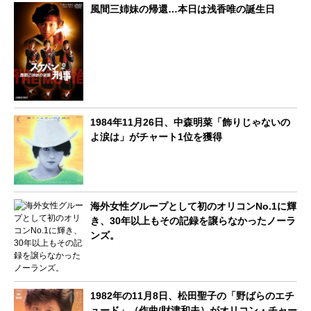
風間三姉妹の帰還…本日は浅香唯の誕生日
1984年11月26日、中森明菜「飾りじゃないの
よ涙は」がチャート1位を獲得
海外女性グループとして初のオリコンNo.1に輝
き、30年以上もその記録を譲らなかったノーラ
ンズ。
1982年の11月8日、松田聖子の「野ばらのエチ
ュード」（作曲/財津和夫）がオリコン・チャー