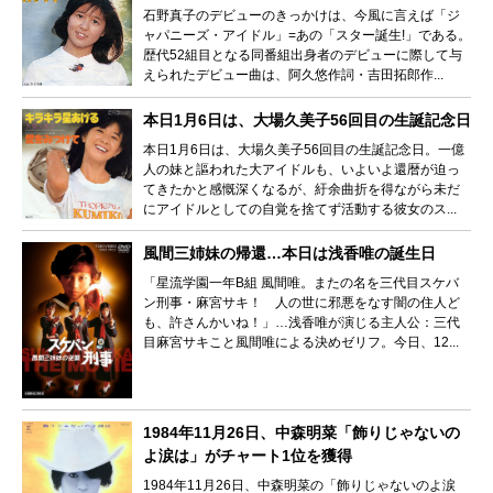
石野真子のデビューのきっかけは、今風に言えば「ジ
ャパニーズ・アイドル」=あの「スター誕生!」である。
歴代52組目となる同番組出身者のデビューに際して与
えられたデビュー曲は、阿久悠作詞・吉田拓郎作...
本日1月6日は、大場久美子56回目の生誕記念日
本日1月6日は、大場久美子56回目の生誕記念日。一億
人の妹と謳われた大アイドルも、いよいよ還暦が迫っ
てきたかと感慨深くなるが、紆余曲折を得ながら未だ
にアイドルとしての自覚を捨てず活動する彼女のス...
風間三姉妹の帰還…本日は浅香唯の誕生日
「星流学園一年B組 風間唯。またの名を三代目スケバ
ン刑事・麻宮サキ！ 人の世に邪悪をなす闇の住人ど
も、許さんかいね！」…浅香唯が演じる主人公：三代
目麻宮サキこと風間唯による決めゼリフ。今日、12...
1984年11月26日、中森明菜「飾りじゃないの
よ涙は」がチャート1位を獲得
1984年11月26日、中森明菜の「飾りじゃないのよ涙