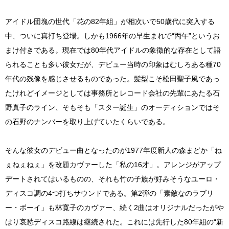
アイドル団塊の世代「花の82年組」が相次いで50歳代に突入する
中、ついに真打ち登場。しかも1966年の早生まれで“丙午”というお
まけ付きである。現在では80年代アイドルの象徴的な存在として語
られることも多い彼女だが、デビュー当時の印象はむしろある種70
年代の残像を感じさせるものであった。髪型こそ松田聖子風であっ
たけれどイメージとしては事務所とレコード会社の先輩にあたる石
野真子のライン、そもそも「スター誕生」のオーディションではそ
の石野のナンバーを取り上げていたくらいである。
そんな彼女のデビュー曲となったのが1977年度新人の森まどか「ね
ぇねぇねぇ」を改題カヴァーした「私の16才」。アレンジがアップ
デートされてはいるものの、それも竹の子族が好みそうなユーロ・
ディスコ調の4つ打ちサウンドである。第2弾の「素敵なのラブリ
ー・ボーイ」も林寛子のカヴァー、続く2曲はオリジナルだったがや
はり哀愁ディスコ路線は継続された。これには先行した80年組の“新