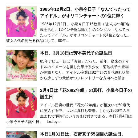
1985年12月2日、小泉今日子「なんてったって
アイドル」がオリコンチャートの1位に輝く
1985年12月2日、 小泉今日子15枚目（“あんみつ姫”名
義を含む、12インチ盤は除く）のシングル「なんてっ
たってアイドル」がオリコンチャートの1位となった。
彼女の代名詞たる作品にして、80年...
本日、3月18日は芳本美代子の誕生日
85年デビュー組は「奇跡」だった。前年、従来のアイ
ドルのイメージを覆した果汁系少女・菊池桃子の登場
が刺激となり、アイドル産業は82年組の百花繚乱状態
から少しずつ天然かつフレンドリーな方向へと傾き...
2月4日は「花の82年組」の真打、小泉今日子の
誕生日
アイドル団塊の世代「花の82年組」が相次いで50歳代
に突入する中、ついに真打ち登場。しかも1966年の早
生まれで“丙午”というおまけ付きである。本日2月4日は
小泉今日子の誕生日。 text by...
本日1月31日は、石野真子55回目の誕生日。