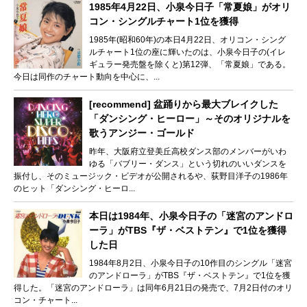
1985年4月22日、小泉今日子「常夏娘」がオリ
コン・シングルチャート1位を獲得
1985年(昭和60年)の本日4月22日、オリコン・シング
ルチャート1位の座に輝いたのは、小泉今日子の(イレ
ギュラー発売盤を除くと)第12弾、「常夏娘」である。
今日は同作のチャート動向を中心に、...
[recommend] 盆踊りから最大ブレイクした
「ダンシング・ヒーロー」～そのオリジナルを
歌うアンジー・ゴールド
昨年、大阪府立登美丘高校ダンス部のメンバーがいわ
ゆる「バブリー・ダンス」という切れのいいダンスを
振付し、そのミュージック・ビデオが公開されるや、荻野目洋子の1986年
のヒット「ダンシング・ヒーロ...
本日は1984年、小泉今日子の「迷宮のアンドロ
ーラ」がTBS『ザ・ベストテン』で1位を獲得
した日
1984年8月2日、小泉今日子の10作目のシングル「迷宮
のアンドローラ」がTBS『ザ・ベストテン』で1位を獲
得した。「迷宮のアンドローラ」は同年6月21日の発売で、7月2日付のオリ
コン・チャート...