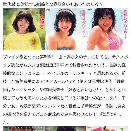
世代感”に対抗する戦略的な意味合いもあったのだろう。
ブレイク作となった第5弾の「まっ赤な女の子」にしても、テクノポ
ップ調ながらシンセ類はほぼ手弾きで録音されたという。曲調の直
接的なヒントはトニー・ベイジルの「ミッキー」と思われるが、前
後した筒美京平による“チアガールもの”（例えば三井比佐子「月曜
日はシックシック」や本田美奈子「好きと言いなさい」とか）と比
較しても敢えていなたさを強調している印象は否めない。次の「半
分少女」も最新型デジタルシンセの音色こそ新鮮だが、作詞に盟友
の橋本淳を迎えてどこか麻丘めぐみを思わせるレトロ歌謡であっ
た。