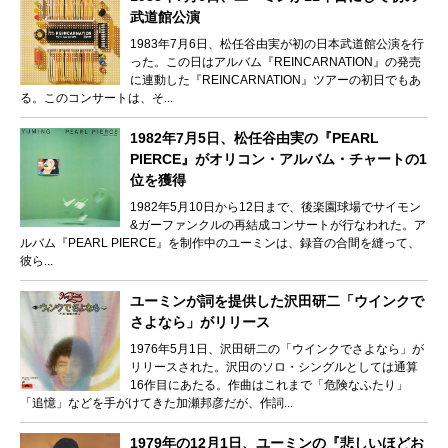
武道館公演
1983年7月6日、松任谷由実が初の日本武道館公演を行
った。この日はアルバム『REINCARNATION』の発売
に連動した『REINCARNATION』ツアーの初日でもあ
る。このコンサートは、そ...
1982年7月5日、松任谷由実の『PEARL
PIERCE』がオリコン・アルバム・チャートの1
位を獲得
1982年5月10日から12日まで、後楽園球場でサイモン
&ガーファンクルの再結成コンサートが行なわれた。ア
ルバム『PEARL PIERCE』を制作中のユーミンは、録音の合間を縫って、
彼ら...
ユーミンが詞を提供した沢田研二「ウインクで
さよなら」がリリース
1976年5月1日、沢田研二の「ウインクでさよなら」が
リリースされた。沢田のソロ・シングルとしては通算
16作目にあたる。作曲はこれまで「危険なふたり」
「追憶」などを手がけてきた加瀬邦彦だが、作詞...
1979年の12月1日、ユーミンの『悲しいほどお