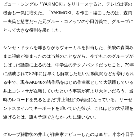
ビュー・シングル「YAKIMOKI」をリリースすると、テレビ出演の
機会も一気に増えた。「YAKIMOKI」を作曲・編曲したのは、森岡
一夫氏と懇意だった元ブルー・コメッツの小田啓義で、グループに
とって大きな役割を果たした。
シンセ・ドラムを叩きながらヴォーカルを担当した、美貌の森岡み
まに視線が集まったのは当然のことながら、今でもこのグループが
しばしば話題に上るのは、中学生のテクノバンドだったこと、79年
に結成されて82年には早くも解散した短い活動期間などが挙げられ
る中で、現在AKB48の諸作品をはじめ作曲家として大活躍している
井上ヨシマサが在籍していたという事実が何より大きいだろう。当
時のレコードを見るとまだ“井上能征”の表記になっている。リーゼ
ントスタイルでキーボードを叩いていた彼が、これほどの大活躍を
遂げるとは、誰も予測できなかったに違いない。
グループ解散後の井上が作曲家デビューしたのは85年。小泉今日子