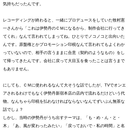
気持ちだったんです。
レコーディングが終わると、一緒にプロデュースをしていた牧村憲
一さんから「これは伊勢丹のＣＭになるから、制作会社に行ってき
てくれ」なんて言われてしまってね。ひとりでノコノコと出向いた
んです。原盤権とかプロモーション印税なんて言われてもよくわか
っていないので、相手の言うままに合意（契約のようなもの）をし
て帰ってきたんです。会社に戻って大目玉を食ったことは言うまで
もありません。
にしても、ＣＭに使われるなんて大そうな話でしたが、TVでオンエ
アされるわけでもなく伊勢丹新宿本店の店内で流れるだけどいう代
物。なんちゃら印税を払わなければならないなんてずいぶん無茶な
話でしょ？
しかし、当時の伊勢丹がうち出すテーマは、「も・め・ん・と・
木」「あ、風が変わったみたい」「戻っておいで・私の時間」と名