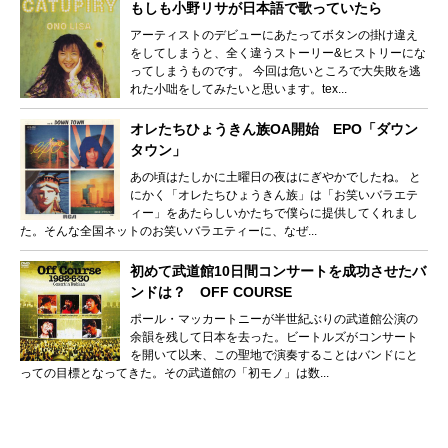
もしも小野リサが日本語で歌っていたら
アーティストのデビューにあたってボタンの掛け違え
をしてしまうと、全く違うストーリー&ヒストリーにな
ってしまうものです。 今回は危いところで大失敗を逃
れた小咄をしてみたいと思います。tex...
オレたちひょうきん族OA開始 EPO「ダウン
タウン」
あの頃はたしかに土曜日の夜はにぎやかでしたね。 と
にかく「オレたちひょうきん族」は「お笑いバラエテ
ィー」をあたらしいかたちで僕らに提供してくれまし
た。そんな全国ネットのお笑いバラエティーに、なぜ...
初めて武道館10日間コンサートを成功させたバ
ンドは？ OFF COURSE
ポール・マッカートニーが半世紀ぶりの武道館公演の
余韻を残して日本を去った。ビートルズがコンサート
を開いて以来、この聖地で演奏することはバンドにと
っての目標となってきた。その武道館の「初モノ」は数...