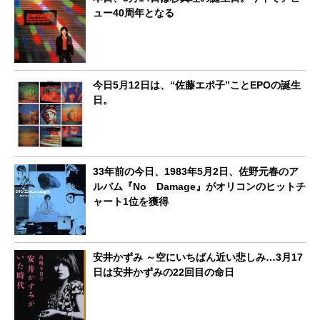
ュー40周年となる
今日5月12日は、“佐藤エポ子”ことEPOの誕生
日。
33年前の今日、1983年5月2日、佐野元春のア
ルバム『No Damage』がオリコンのヒットチ
ャート1位を獲得
安井かずみ ～空にいちばん近い悲しみ…3月17
日は安井かずみの22回目の命日