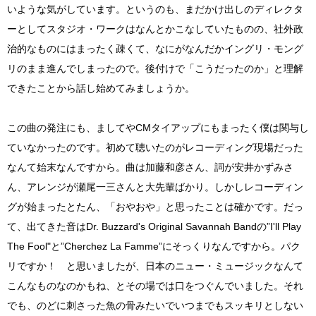
いような気がしています。というのも、まだかけ出しのディレクタ
ーとしてスタジオ・ワークはなんとかこなしていたものの、社外政
治的なものにはまったく疎くて、なにがなんだかイングリ・モング
リのまま進んでしまったので。後付けで「こうだったのか」と理解
できたことから話し始めてみましょうか。
この曲の発注にも、ましてやCMタイアップにもまったく僕は関与し
ていなかったのです。初めて聴いたのがレコーディング現場だった
なんて始末なんですから。曲は加藤和彦さん、詞が安井かずみさ
ん、アレンジが瀬尾一三さんと大先輩ばかり。しかしレコーディン
グが始まったとたん、「おやおや」と思ったことは確かです。だっ
て、出てきた音はDr. Buzzard's Original Savannah Bandの”I'll Play
The Fool"と”Cherchez La Famme”にそっくりなんですから。パク
リですか！ と思いましたが、日本のニュー・ミュージックなんて
こんなものなのかもね、とその場では口をつぐんでいました。それ
でも、のどに刺さった魚の骨みたいでいつまでもスッキリとしない