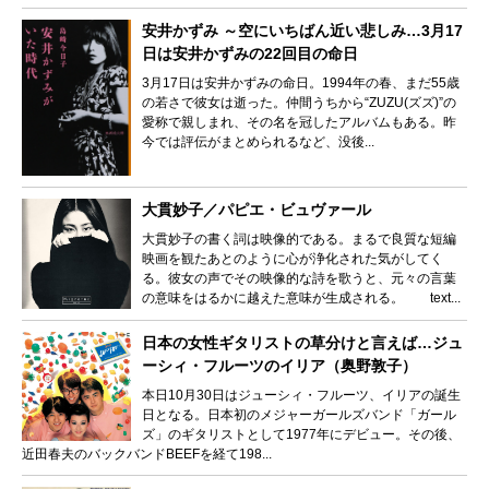
安井かずみ ～空にいちばん近い悲しみ…3月17
日は安井かずみの22回目の命日
3月17日は安井かずみの命日。1994年の春、まだ55歳
の若さで彼女は逝った。仲間うちから“ZUZU(ズズ)”の
愛称で親しまれ、その名を冠したアルバムもある。昨
今では評伝がまとめられるなど、没後...
大貫妙子／パピエ・ビュヴァール
大貫妙子の書く詞は映像的である。まるで良質な短編
映画を観たあとのように心が浄化された気がしてく
る。彼女の声でその映像的な詩を歌うと、元々の言葉
の意味をはるかに越えた意味が生成される。 text...
日本の女性ギタリストの草分けと言えば…ジュ
ーシィ・フルーツのイリア（奥野敦子）
本日10月30日はジューシィ・フルーツ、イリアの誕生
日となる。日本初のメジャーガールズバンド「ガール
ズ」のギタリストとして1977年にデビュー。その後、
近田春夫のバックバンドBEEFを経て198...