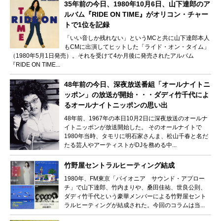
35年前の今日、1980年10月6日、山下達郎のア
ルバム『RIDE ON TIME』がオリコン・チャー
トで1位を記録
「いい音しか残れない」というMCと共に山下達郎本人
もCMに出演してヒットした「ライド・オン・タイム」
（1980年5月1日発売）。それを受けて4か月後に発売されたアルバム
『RIDE ON TIME...
48年前の今日、深夜放送番組「オールナイトニ
ッポン」の放送が開始・・・ダディ竹千代によ
るオールナイトニッポンの思い出
48年前、1967年の本日10月2日に深夜放送のオールナ
イトニッポンが放送開始した。 そのオールナイトで
1980年当時、タモリに明石家さんま、松山千春と名だ
たる芸人やアーティストがDJを務める中...
竹野屋セントラルヒーティング結成
1980年、FM東京「パイオニア サウンド・アプロー
チ」で山下達郎、竹内まりや、桑田佳祐、世良公則、
ダディ竹千代という豪華メンバーによる竹野屋セント
ラルヒーティングが結成された。今回のコラムは当...