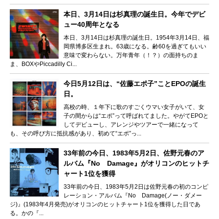
本日、3月14日は杉真理の誕生日。今年でデビ
ュー40周年となる
本日、3月14日は杉真理の誕生日。1954年3月14日、福
岡県博多区生まれ。63歳になる。齢60を過ぎてもいい
意味で変わらない。万年青年（！？）の面持ちのま
ま、BOXやPiccadilly Ci...
今日5月12日は、“佐藤エポ子”ことEPOの誕生
日。
高校の時、１年下に歌のすごくウマい女子がいて、女
子の間からは“エポ”って呼ばれてました。やがてEPOと
してデビューし、アレンジやツアーで一緒になって
も、その呼び方に抵抗感があり、初めて“エポ”っ...
33年前の今日、1983年5月2日、佐野元春のア
ルバム『No Damage』がオリコンのヒットチ
ャート1位を獲得
33年前の今日、1983年5月2日は佐野元春の初のコンピ
レーション・アルバム『No Damage(ノー・ダメー
ジ)』(1983年4月発売)がオリコンのヒットチャート1位を獲得した日であ
る。かの『...