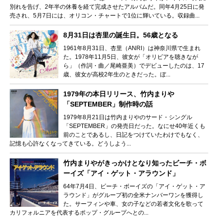
別れを告げ、2年半の休養を経て完成させたアルバムだ。同年4月25日に発
売され、5月7日には、オリコン・チャートで1位に輝いている。収録曲...
8月31日は杏里の誕生日。56歳となる
1961年8月31日、杏里（ANRI）は神奈川県で生まれ
た。1978年11月5日、彼女が「オリビアを聴きなが
ら」（作詞・曲／尾崎亜美）でデビューしたのは、17
歳、彼女が高校2年生のときだった。ぼ...
1979年の本日リリース、竹内まりや
「SEPTEMBER」制作時の話
1979年8月21日は竹内まりやのサード・シングル
「SEPTEMBER」の発売日だった。なにせ40年近くも
前のことであるし、日記をつけていたわけでもなく、
記憶も心許なくなってきている。どうしよう...
竹内まりやがきっかけとなり知ったビーチ・ボ
ーイズ「アイ・ゲット・アラウンド」
64年7月4日、ビーチ・ボーイズの「アイ・ゲット・ア
ラウンド」がグループ初の全米ナンバーワンを獲得し
た。サーフィンや車、女の子などの若者文化を歌って
カリフォルニアを代表するポップ・グループへとの...