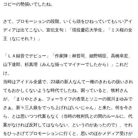
コピーの勢揃いでしたね。
さて、プロモーションの段階。いくら頭をひねっていてもいいアイ
ディアは出てこない。宣伝文句：「現役慶応大学生」「ミス桜の女
王（なにそれ？）」
「ＬＡ録音でデビュー」「作家陣：林哲司、細野晴臣、高橋幸宏、
山下達郎、杉真理（みんな揃ってマイナーでしたから）」これだ
け。
当時はアイドル全盛で、23歳の新人なんて一種のきわもの扱いされ
てもおかしくないような時代でしたね。困っていると、牧村さん
が、「まりやとさぁ、フォーライフの杏里とソニーの堀川まゆみで
さぁ、新々三人娘をでっち上げればいいじゃん」と来た。何を今さ
ら、とは思いつつ代案もなく（当時の牧村氏との間のルールに、代
案がなければ反対してはならない、というのがあったので）、それ
をひっさげてプロモーションに行くと、思いのほかメディア受けが