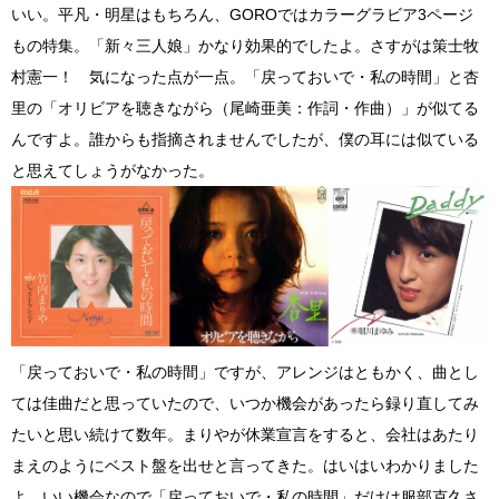
いい。平凡・明星はもちろん、GOROではカラーグラビア3ページ
もの特集。「新々三人娘」かなり効果的でしたよ。さすがは策士牧
村憲一！ 気になった点が一点。「戻っておいで・私の時間」と杏
里の「オリビアを聴きながら（尾崎亜美：作詞・作曲）」が似てる
んですよ。誰からも指摘されませんでしたが、僕の耳には似ている
と思えてしょうがなかった。
「戻っておいで・私の時間」ですが、アレンジはともかく、曲とし
ては佳曲だと思っていたので、いつか機会があったら録り直してみ
たいと思い続けて数年。まりやが休業宣言をすると、会社はあたり
まえのようにベスト盤を出せと言ってきた。はいはいわかりました
よ。いい機会なので「戻っておいで・私の時間」だけは服部克久さ