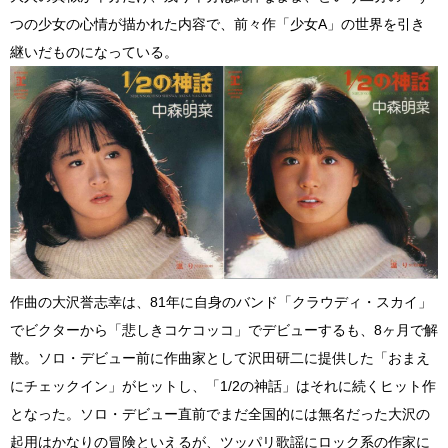
つの少女の心情が描かれた内容で、前々作「少女A」の世界を引き
継いだものになっている。
作曲の大沢誉志幸は、81年に自身のバンド「クラウディ・スカイ」
でビクターから「悲しきコケコッコ」でデビューするも、8ヶ月で解
散。ソロ・デビュー前に作曲家として沢田研二に提供した「おまえ
にチェックイン」がヒットし、「1/2の神話」はそれに続くヒット作
となった。ソロ・デビュー直前でまだ全国的には無名だった大沢の
起用はかなりの冒険といえるが、ツッパリ歌謡にロック系の作家に