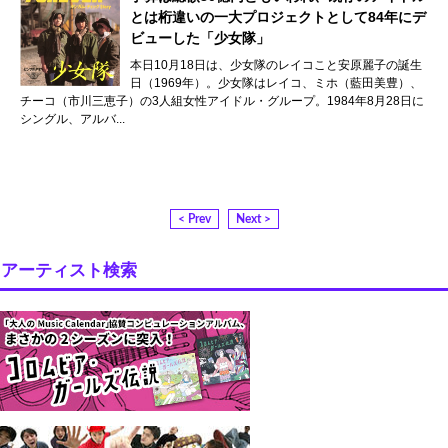
とは桁違いの一大プロジェクトとして84年にデ
ビューした「少女隊」
本日10月18日は、少女隊のレイコこと安原麗子の誕生
日（1969年）。少女隊はレイコ、ミホ（藍田美豊）、
チーコ（市川三恵子）の3人組女性アイドル・グループ。1984年8月28日に
シングル、アルバ...
< Prev
Next >
アーティスト検索