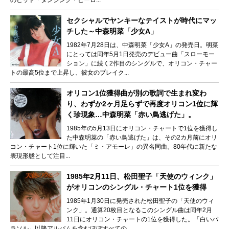
セクシャルでヤンキーなテイストが時代にマッ
チした～中森明菜「少女A」
1982年7月28日は、中森明菜「少女A」の発売日。明菜
にとっては同年5月1日発売のデビュー曲「スローモー
ション」に続く2作目のシングルで、オリコン・チャー
トの最高5位まで上昇し、彼女のブレイク...
オリコン1位獲得曲が別の歌詞で生まれ変わ
り、わずか2ヶ月足らずで再度オリコン1位に輝
く珍現象…中森明菜「赤い鳥逃げた」。
1985年の5月13日にオリコン・チャートで1位を獲得し
た中森明菜の「赤い鳥逃げた」は、その2カ月前にオリ
コン・チャート1位に輝いた「ミ・アモーレ」の異名同曲。80年代に新たな
表現形態として注目...
1985年2月11日、松田聖子「天使のウィンク」
がオリコンのシングル・チャート1位を獲得
1985年1月30日に発売された松田聖子の「天使のウィ
ンク」。通算20枚目となるこのシングル曲は同年2月
11日にオリコン・チャートの1位を獲得した。「白いパ
ラソル」以降アルバムを含むほぼすべての...