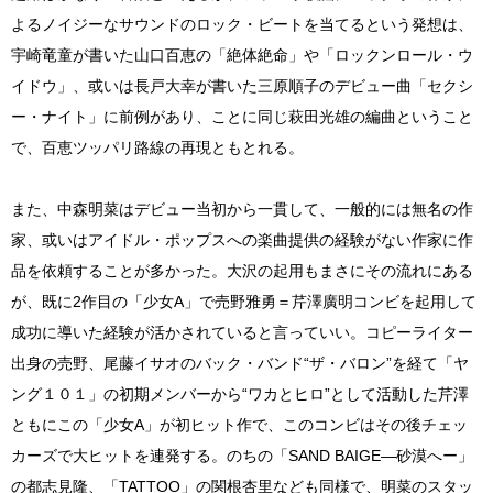
よるノイジーなサウンドのロック・ビートを当てるという発想は、
宇崎竜童が書いた山口百恵の「絶体絶命」や「ロックンロール・ウ
イドウ」、或いは長戸大幸が書いた三原順子のデビュー曲「セクシ
ー・ナイト」に前例があり、ことに同じ萩田光雄の編曲ということ
で、百恵ツッパリ路線の再現ともとれる。
また、中森明菜はデビュー当初から一貫して、一般的には無名の作
家、或いはアイドル・ポップスへの楽曲提供の経験がない作家に作
品を依頼することが多かった。大沢の起用もまさにその流れにある
が、既に2作目の「少女A」で売野雅勇＝芹澤廣明コンビを起用して
成功に導いた経験が活かされていると言っていい。コピーライター
出身の売野、尾藤イサオのバック・バンド“ザ・バロン”を経て「ヤ
ング１０１」の初期メンバーから“ワカとヒロ”として活動した芹澤
ともにこの「少女A」が初ヒット作で、このコンビはその後チェッ
カーズで大ヒットを連発する。のちの「SAND BAIGE―砂漠へー」
の都志見隆、「TATTOO」の関根杏里なども同様で、明菜のスタッ