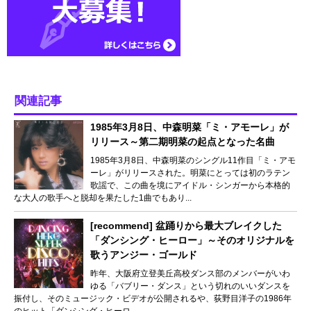
関連記事
1985年3月8日、中森明菜「ミ・アモーレ」が
リリース～第二期明菜の起点となった名曲
1985年3月8日、中森明菜のシングル11作目「ミ・アモ
ーレ」がリリースされた。明菜にとっては初のラテン
歌謡で、この曲を境にアイドル・シンガーから本格的
な大人の歌手へと脱却を果たした1曲でもあり...
[recommend] 盆踊りから最大ブレイクした
「ダンシング・ヒーロー」～そのオリジナルを
歌うアンジー・ゴールド
昨年、大阪府立登美丘高校ダンス部のメンバーがいわ
ゆる「バブリー・ダンス」という切れのいいダンスを
振付し、そのミュージック・ビデオが公開されるや、荻野目洋子の1986年
のヒット「ダンシング・ヒーロ...