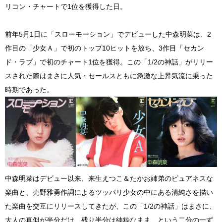
リコン・チャートで1位を獲得した日。
前年5月1日に「スローモーション」でデビューした中森明菜は、2
作目の「少女Ａ」で初のトップ10ヒットを放ち、3作目「セカン
ド・ラブ」で初のチャート1位を獲得。この「1/2の神話」がリリー
スされた際はまさに人気・セールスともに急激な上昇気流に乗った
時期であった。
中森明菜はデビュー以来、来生えつこ＆たかお姉弟のピュアネスな
楽曲と、売野雅勇作詞によるツッパリ少女の中にある清純さを描い
た楽曲を交互にリリースしてきたが、この「1/2の神話」はまさに、
大人の真似が半分だけ、残り半分は純粋なまま、という二分の一ず