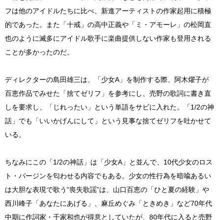
フは他のアイドルたちに比べ、新進アーティストの作家起用に積極
的であった。また「十戒」の高中正義や「ミ・アモーレ」の松岡直
也のように滅多にアイドル歌手に楽曲提供しない作家も登用される
ことが多かったのだ。
ディレクターの島田雄三は、「少女A」を制作する際、阿木燿子が
百恵作品でみせた「捨てゼリフ」を参考にし、売野の歌詞に書き直
しを要求し、「じれったい」という単語をサビに入れた。「1/2の神
話」でも「いいかげんにして」という見事な捨てゼリフを吐かせて
いる。
ちなみにこの「1/2の神話」は「少女A」と並んで、10代少女のロス
ト・バージンを匂わせる内容でもある。少女の性行為を暗喩あるい
は大胆な表現で歌う“喪失歌謡”は、山口百恵の「ひと夏の経験」や
西川峰子「あなたにあげる」、麻丘めぐみ「ときめき」など70年代
中期に作詞家・千家和也が得意としていたが、80年代に入ると売野