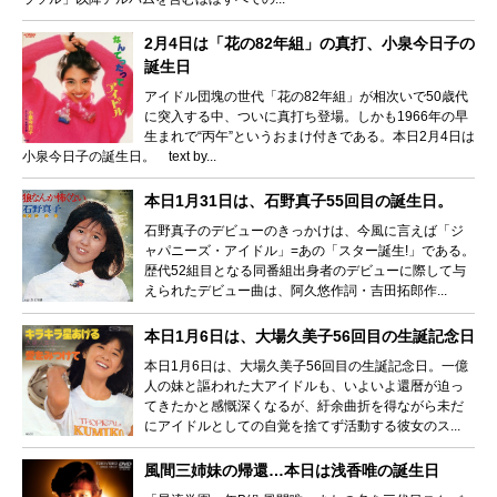
2月4日は「花の82年組」の真打、小泉今日子の
誕生日
アイドル団塊の世代「花の82年組」が相次いで50歳代
に突入する中、ついに真打ち登場。しかも1966年の早
生まれで“丙午”というおまけ付きである。本日2月4日は
小泉今日子の誕生日。 text by...
本日1月31日は、石野真子55回目の誕生日。
石野真子のデビューのきっかけは、今風に言えば「ジ
ャパニーズ・アイドル」=あの「スター誕生!」である。
歴代52組目となる同番組出身者のデビューに際して与
えられたデビュー曲は、阿久悠作詞・吉田拓郎作...
本日1月6日は、大場久美子56回目の生誕記念日
本日1月6日は、大場久美子56回目の生誕記念日。一億
人の妹と謳われた大アイドルも、いよいよ還暦が迫っ
てきたかと感慨深くなるが、紆余曲折を得ながら未だ
にアイドルとしての自覚を捨てず活動する彼女のス...
風間三姉妹の帰還…本日は浅香唯の誕生日