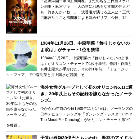
「星流学園一年B組 風間唯。またの名を三代目スケバ
ン刑事・麻宮サキ！ 人の世に邪悪をなす闇の住人ど
も、許さんかいね！」…浅香唯が演じる主人公：三代
目麻宮サキこと風間唯による決めゼリフ。今日、12...
1984年11月26日、中森明菜「飾りじゃないの
よ涙は」がチャート1位を獲得
1984年11月26日、中森明菜の「飾りじゃないのよ涙
は」がオリコン・チャートで1位を獲得。作詞・作曲と
も井上陽水が手がけた。その約1年前、『ミュージッ
ク・フェア』で中森明菜と井上陽水が競演、そ...
海外女性グループとして初のオリコンNo.1に輝
き、30年以上もその記録を譲らなかったノーラ
ンズ。
今から35年前の今日1980年11月17日は、ノーランズの
日本デビュー・シングル「ダンシング・シスター(I’m In
The Mood For Dancing)」がオリコン・チャート第1位
を獲得...
予算は総額30億円ともいわれ、既存のアイドル