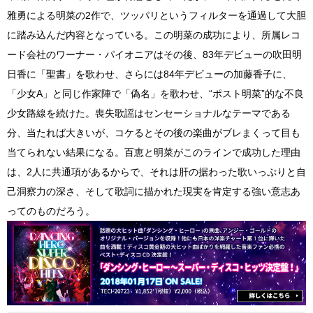
雅勇による明菜の2作で、ツッパリというフィルターを通過して大胆
に踏み込んだ内容となっている。この明菜の成功により、所属レコ
ード会社のワーナー・パイオニアはその後、83年デビューの吹田明
日香に「聖書」を歌わせ、さらには84年デビューの加藤香子に、
「少女A」と同じ作家陣で「偽名」を歌わせ、“ポスト明菜”的な不良
少女路線を続けた。喪失歌謡はセンセーショナルなテーマである
分、当たれば大きいが、コケるとその後の楽曲がブレまくって目も
当てられない結果になる。百恵と明菜がこのラインで成功した理由
は、2人に共通項があるからで、それは肝の据わった歌いっぷりと自
己洞察力の深さ、そして歌詞に描かれた現実を肯定する強い意志あ
ってのものだろう。