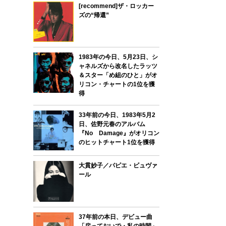
[recommend]ザ・ロッカー
ズの“帰還”
1983年の今日、5月23日、シ
ャネルズから改名したラッツ
＆スター「め組のひと」がオ
リコン・チャートの1位を獲
得
33年前の今日、1983年5月2
日、佐野元春のアルバム
『No Damage』がオリコン
のヒットチャート1位を獲得
大貫妙子／パピエ・ビュヴァ
ール
37年前の本日、デビュー曲
「戻っておいで・私の時間」