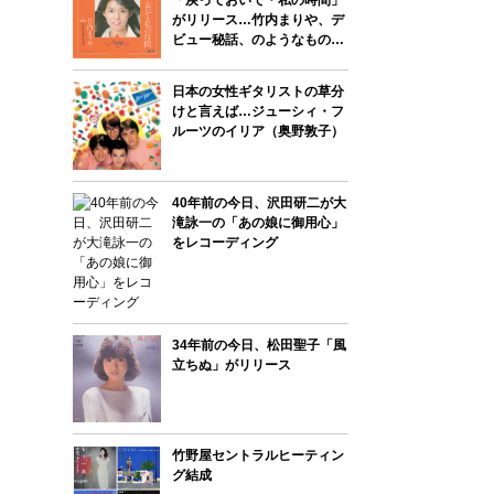
がリリース…竹内まりや、デ
ビュー秘話、のようなもの…
日本の女性ギタリストの草分
けと言えば…ジューシィ・フ
ルーツのイリア（奥野敦子）
40年前の今日、沢田研二が大
滝詠一の「あの娘に御用心」
をレコーディング
34年前の今日、松田聖子「風
立ちぬ」がリリース
竹野屋セントラルヒーティン
グ結成