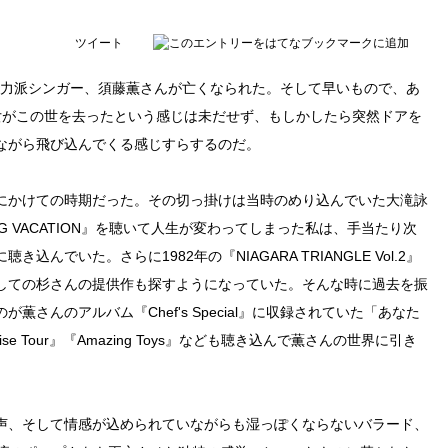
ツイート
実力派シンガー、須藤薫さんが亡くなられた。そして早いもので、あ
女がこの世を去ったという感じは未だせず、もしかしたら突然ドアを
ながら飛び込んでくる感じすらするのだ。
にかけての時期だった。その切っ掛けは当時のめり込んでいた大滝詠
NG VACATION』を聴いて人生が変わってしまった私は、手当たり次
でいた。さらに1982年の『NIAGARA TRIANGLE Vol.2』
しての杉さんの提供作も探すようになっていた。そんな時に過去を振
さんのアルバム『Chef's Special』に収録されていた「あなた
ise Tour』『Amazing Toys』なども聴き込んで薫さんの世界に引き
声、そして情感が込められていながらも湿っぽくならないバラード、