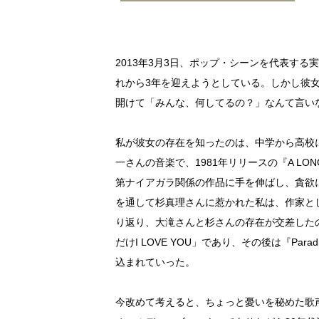
2013
年3月3日、ポップ・シーンを代表する
れから3年を迎えようとしている。しかし彼
開けて「みんな、何してるの？」なんて言い
私が彼女の存在を知ったのは、中学から高校
一さんの音楽で、1981年リリースの『A LO
第ナイアガラ関係の作品に手を伸ばし、貪欲に聴き込ん
を通して杉真理さんに惹かれた私は、作家と
り返り、大滝さんと杉さんの存在が交差したのが薫
だけI LOVE YOU」であり、その後は『Parad
込まれていった。
今改めて考えると、ちょっと憂いを秘めた歌