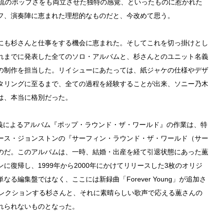
代流のポップさをも両立させた独特の感覚、といったものに惹かれた
フ、演奏陣に恵まれた理想的なものだと、今改めて思う。
にも杉さんと仕事をする機会に恵まれた。そしてこれを切っ掛けとし
れまでに発表した全てのソロ・アルバムと、杉さんとのユニット名義
の制作を担当した。リイシューにあたっては、紙ジャケの仕様やデザ
タリングに至るまで、全ての過程を経験することが出来、ソニー乃木
は、本当に格別だった。
名義によるアルバム『ポップ・ラウンド・ザ・ワールド』の作業は、特
ース・ジョンストンの『サーフィン・ラウンド・ザ・ワールド（サー
のだ。このアルバムは、一時、結婚・出産を経て引退状態にあった薫
復帰し、1999年から2000年にかけてリリースした3枚のオリジ
る編集盤ではなく、ここには新録曲「Forever Young」が追加さ
ィレクションする杉さんと、それに素晴らしい歌声で応える薫さんの
れられないものとなった。