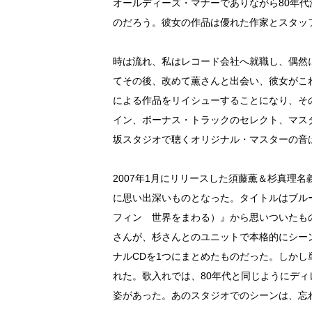
オールディーズ・マナーでありながら80年
のだろう。彼女の作品は優れた作家とスタッ
時は流れ、私はレコード会社へ就職し、偶然
てその後、改めて薫さんと出会い、彼女がこ
による作品をリイシューすることになり、そ
イン、ボーナス・トラックのセレクト、マス
坂スタジオで聴くオリジナル・マスターの音
2007年1月にリリースした須藤薫＆杉真理
に思い出深いものとなった。タイトルはブル
フィン 世界をまわる）』から思いついたも
さんが、杉さんとのユニットで本格的にシーンに
ナルCDを1つにまとめたものだった。しかし単な
れた。歌入れでは、80年代と同じようにデ
姿があった。あのスタジオでのシーンは、忘