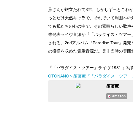
薫さんが旅立たれて3年。しかしずっとこれ
っとだけ天然キャラで、それでいて周囲への
でも私たちの心の中で、その素晴らしい歌声や
未発表ライヴ音源が『「パラダイス・ツアー」
される。2ndアルバム『Paradise To
の模様を収めた貴重音源だ。是非当時の雰囲
『「パラダイス・ツアー」ライヴ 1981 』
OTONANO＞須藤薫『「パラダイス・ツアー
須藤薫
amazon