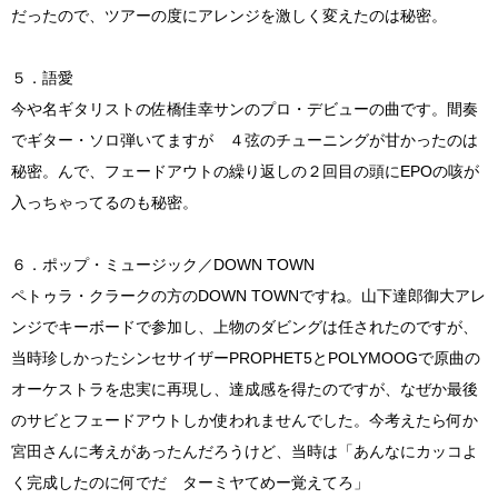
だったので、ツアーの度にアレンジを激しく変えたのは秘密。
５．語愛
今や名ギタリストの佐橋佳幸サンのプロ・デビューの曲です。間奏
でギター・ソロ弾いてますが ４弦のチューニングが甘かったのは
秘密。んで、フェードアウトの繰り返しの２回目の頭にEPOの咳が
入っちゃってるのも秘密。
６．ポップ・ミュージック／DOWN TOWN
ペトゥラ・クラークの方のDOWN TOWNですね。山下達郎御大アレ
ンジでキーボードで参加し、上物のダビングは任されたのですが、
当時珍しかったシンセサイザーPROPHET5とPOLYMOOGで原曲の
オーケストラを忠実に再現し、達成感を得たのですが、なぜか最後
のサビとフェードアウトしか使われませんでした。今考えたら何か
宮田さんに考えがあったんだろうけど、当時は「あんなにカッコよ
く完成したのに何でだ ターミヤてめー覚えてろ」