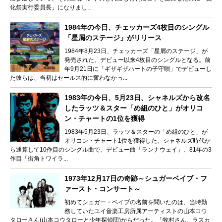
化祭実行委員長」になりまし...
1984年の今日、チェッカーズ4枚目のシングル
「星屑のステージ」がリリース
1984年8月23日、チェッカーズ「星屑のステージ」が
発売された。デビュー以来4枚目のシングルとなる。前
年9月21日に「ギザギザハートの子守唄」でデビューし
た彼らは、当初はセールス的に奮わなかっ...
1983年の今日、5月23日、シャネルズから改名
したラッツ＆スター「め組のひと」がオリコ
ン・チャートの1位を獲得
1983年5月23日、ラッツ＆スターの「め組のひと」が
オリコン・チャート1位を獲得した。シャネルズ時代か
ら通算して10作目のシングル曲で、デビュー曲「ランナウェイ」、81年の3
作目「街角トワイラ...
1973年12月17日の奇跡～シュガーベイブ・フ
ァースト・コンサート～
初めてシュガー・ベイブの名前を聞いたのは、当時勤
務していたユイ音楽工房所属アーティストの山本コウ
タローさん(山本コウタローと少年探偵団)からだった。「牧村さん、ラスカ