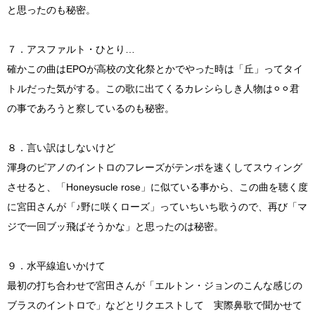
と思ったのも秘密。
７．アスファルト・ひとり…
確かこの曲はEPOが高校の文化祭とかでやった時は「丘」ってタイ
トルだった気がする。この歌に出てくるカレシらしき人物は⚪︎⚪︎君
の事であろうと察しているのも秘密。
８．言い訳はしないけど
渾身のピアノのイントロのフレーズがテンポを速くしてスウィング
させると、「Honeysucle rose」に似ている事から、この曲を聴く度
に宮田さんが「♪野に咲くローズ」っていちいち歌うので、再び「マ
ジで一回ブッ飛ばそうかな」と思ったのは秘密。
９．水平線追いかけて
最初の打ち合わせで宮田さんが「エルトン・ジョンのこんな感じの
ブラスのイントロで」などとリクエストして 実際鼻歌で聞かせて