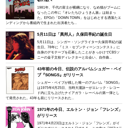
1981年、千代の富士が横綱になり、なめ猫がブームに
なったこの年に『オレたちひょうきん族』は始まっ
た。EPOの「DOWN TOWN」をはじめとする洒落たエ
ンディングから番組内で生まれた出演者たち...
5月11日は「異邦人」久保田早紀の誕生日
5月11日は、シンガー・ソングライター久保田早紀の誕
生日。78年に『ミス・セブンティーンコンテスト』に
自身のデモテープを応募したことがきっかけでCBSソ
ニーの金子文枝ディレクターと出会い、自作曲...
43年前の今日、伝説のアルバムシュガー・ベイ
ブ『SONGS』がリリース
シュガー・ベイブが残した唯一のアルバム『SONGS』
は1975年4月25日、当時大瀧詠一がエレック・レコー
ド内に立ち上げたナイアガラ・レーベルの第一弾とし
て発売された。43年も前にリリースされた...
1971年の今日、エルトン・ジョン「フレンズ」
がリリース
1971年4月23日はエルトン・ジョン「フレンズ」がイ