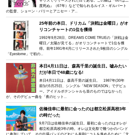
ギリスでリリースされた日である。この曲は『007は二
度死ぬ』（67年）などで知られるルイス・ギルバート
の監督、ショーン・バリーとアニセー・ア...
25年前の本日、ドリカム「決戦は金曜日」がオ
リコンチャートの1位を獲得
1992年9月28日、DREAMS COME TRUEの「決戦は金
曜日／太陽が見てる」がオリコンチャートで1位を獲
得。前年1991年4月にリリースされた9枚目のシングル
「Eyestome」で初の...
本日4月11日は、森高千里の誕生日。嘘みたい
だが本日で48歳になる!
本日4月11日は、森高千里の誕生日。 1987年(30年
前!)の5月25日、シングル「NEW SEASON」でデビュ
ー。アイドルポテンシャルも並のものではなかった
が、そのデビュー曲を「夜のヒット...
佐橋佳幸に最初に会ったのは都立松原高校3年
の時だった
9月7日は佐橋佳幸の誕生日。最初に会ったのはオレが
都立松原高校3年の時。オレは文化祭で幾つかのバンド
に参加していて、その出場バンドのどれにも有利にコトを進めるために「文