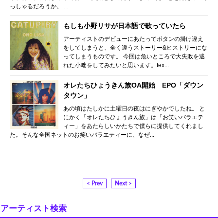
っしゃるだろうか。 ...
もしも小野リサが日本語で歌っていたら
アーティストのデビューにあたってボタンの掛け違え
をしてしまうと、全く違うストーリー&ヒストリーにな
ってしまうものです。 今回は危いところで大失敗を逃
れた小咄をしてみたいと思います。tex...
オレたちひょうきん族OA開始 EPO「ダウン
タウン」
あの頃はたしかに土曜日の夜はにぎやかでしたね。 と
にかく「オレたちひょうきん族」は「お笑いバラエテ
ィー」をあたらしいかたちで僕らに提供してくれまし
た。そんな全国ネットのお笑いバラエティーに、なぜ...
< Prev
Next >
アーティスト検索