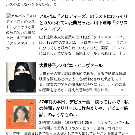
ルズのようなバンドがいる」と...
アルバム『メロディーズ』のラストにひっそり
と収められていた曲だった…山下達郎「クリス
マス・イブ」
山下達郎本人の言葉を借りれば「クリスマス・イブ」
は、1983年のアルバム『メロディーズ』に、「ラスト
にひっそりと収められていた」曲だ。実際、アルバム
にはもっと華やかな「高気圧ガール」もあれば、十...
大貫妙子／パピエ・ビュヴァール
大貫妙子の書く詞は映像的である。まるで良質な短編
映画を観たあとのように心が浄化された気がしてく
る。彼女の声でその映像的な詩を歌うと、元々の言葉
の意味をはるかに越えた意味が生成される。 text...
37年前の本日、デビュー曲「戻っておいで・私
の時間」がリリース…竹内まりや、デビュー秘
話、のようなもの…
37年前の本日、1978年11月25日、「戻っておいで・私
の時間」で竹内まりやがデビュー。当時、竹内まり
や、杏里、堀川まゆみで新々三人娘として売り出していたことを憶えていら