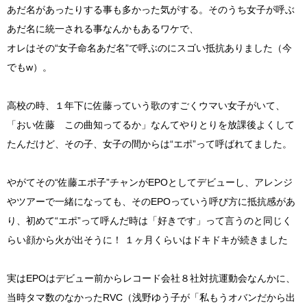
あだ名があったりする事も多かった気がする。そのうち女子が呼ぶ
あだ名に統一される事なんかもあるワケで、
オレはその“女子命名あだ名”で呼ぶのにスゴい抵抗ありました（今
でもw）。
高校の時、１年下に佐藤っていう歌のすごくウマい女子がいて、
「おい佐藤 この曲知ってるか」なんてやりとりを放課後よくして
たんだけど、その子、女子の間からは“エポ”って呼ばれてました。
やがてその“佐藤エポ子”チャンがEPOとしてデビューし、アレンジ
やツアーで一緒になっても、そのEPOっていう呼び方に抵抗感があ
り、初めて“エポ”って呼んだ時は「好きです」って言うのと同じく
らい顔から火が出そうに！ １ヶ月くらいはドキドキが続きました
実はEPOはデビュー前からレコード会社８社対抗運動会なんかに、
当時タマ数のなかったRVC（浅野ゆう子が「私もうオバンだから出