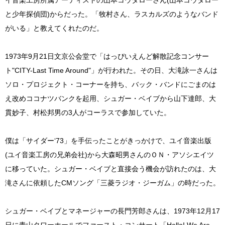
イ音楽工房所属アーティストの山本コウタローさん(山本コウタロー
と少年探偵団)からだった。「牧村さん、ラスカルズのようなバンド
がいる」と教えてくれたのだ。
1973年9月21日文京公会堂で「はっぴいえんど解散記念コンサー
ト"CITY-Last Time Around"」が行われた。その日、大滝詠一さんは
ソロ・プロジェクト・コーナーを持ち、バック・バンドにごまのは
え改めココナツバンクを起用、シュガー・ベイブから山下達郎、大
貫妙子、村松邦男の3人がコーラスで参加していた。
僕は「サイダー‘73」を手伝ったことがきっかけで、ユイ音楽出版
(ユイ音楽工房の兄弟会社)から大森昭男さんのＯＮ・アソシエイツ
に移っていた。シュガー・ベイブと直接会う機会が訪れたのは、大
滝さんに依頼したCMソング「三菱ラジオ・ジーガム」の時だった。
シュガー・ベイブとマネージャーの長門芳郎さんは、1973年12月17