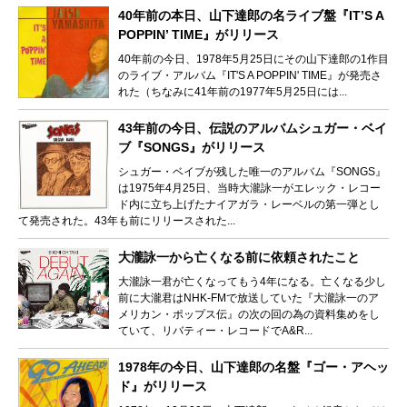
40年前の本日、山下達郎の名ライブ盤『IT’S A
POPPIN’ TIME』がリリース
40年前の今日、1978年5月25日にその山下達郎の1作目
のライブ・アルバム『IT'S A POPPIN' TIME』が発売さ
れた（ちなみに41年前の1977年5月25日には...
43年前の今日、伝説のアルバムシュガー・ベイ
ブ『SONGS』がリリース
シュガー・ベイブが残した唯一のアルバム『SONGS』
は1975年4月25日、当時大瀧詠一がエレック・レコー
ド内に立ち上げたナイアガラ・レーベルの第一弾とし
て発売された。43年も前にリリースされた...
大瀧詠一から亡くなる前に依頼されたこと
大瀧詠一君が亡くなってもう4年になる。亡くなる少し
前に大瀧君はNHK-FMで放送していた『大瀧詠一のア
メリカン・ポップス伝』の次の回の為の資料集めをし
ていて、リバティー・レコードでA&R...
1978年の今日、山下達郎の名盤『ゴー・アヘッ
ド』がリリース