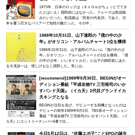
1973年、日本のロックは（キャロルがちょっとでてき
たとはいえ）国民的にはなかった。フォークは歌謡曲
みたいだった。歌謡曲は「田舎の代名詞」であり、日
本を覆う巨大なバリアーで知性の敵だった。その中...
1988年10月31日、山下達郎の『僕の中の少
年』がオリコン・アルバムチャート1位を獲得
1988年10月31日、山下達郎のアルバム『僕の中の少
年』がオリコン・アルバムチャートの1位を獲得。「僕
の中の少年、いいタイトルだ」と山下の師匠筋にあた
る大滝詠一は、惜しげもなく讃辞した。常に山...
[recommend]1989年9月30日、BEGINがオー
ディション番組『平成名物TV 三宅裕司のいか
すバンド天国』（イカ天）2代目グランドイカ
天キングとなる
BEGINが注目を浴び、デビューする契機となったのは
デビューの前年1989年9月2日、TBS系オーディション
番組『平成名物TV 三宅裕司のいかすバンド天国』（イ
カ天）にエントリーナンバー6番で出...
今日5月12日は、“佐藤エポ子”ことEPOの誕生