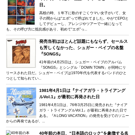
日。
高校の時、１年下に歌のすごくウマい女子がいて、女
子の間からは“エポ”って呼ばれてました。やがてEPOと
してデビューし、アレンジやツアーで一緒になって
も、その呼び方に抵抗感があり、初めて“エポ”っ...
発売当初はほとんど話題にもならず、セールス
も芳しくなかった、シュガー・ベイブの名盤
『SONGS』
41年前の4月25日は、シュガー・ベイブのアルバム
『SONGS』とシングル「DOWN TOWN」が同時にリ
リースされた日だ。シュガー・ベイブは1970年代を代表するバンドのひと
つとして知られてい...
1981年4月1日は『ナイアガラ・トライアング
ルVol.1』が最初に再発された日
1981年4月1日は、76年3月25日に発売された『ナイア
ガラ・トライアングルVol.1』が最初に再発された日で
ある。『A LONG VACATION』の発売を受けてのソニー
からの再発であるが、...
40年前の本日、“日本語のロック”を象徴する名