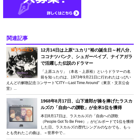
関連記事
12月14日は上原“ユカリ”裕の誕生日～村八分、
ココナツバンク、シュガーベイブ、ナイアガラ
で活躍した伝説のドラマー
「上原ユカリ」（本名・上原裕）というドラマーの名
前を知ったのは、1973年9月21日に行われたはっぴい
えんどの解散記念コンサート“CITY—Last Time Around”（東京・文京公会
堂）...
1968年8月17日、山下達郎が操を捧げたラスカ
ルズの「自由への讃歌」が全米1位を獲得
本日8月17日は、ラスカルズの「自由への讃歌
（People Got To Be Free）」がビルボードで1位を獲得
した日。ラスカルズの歴代シングルのなかでも、もっ
とも売れたこの曲は、＜世界中で...