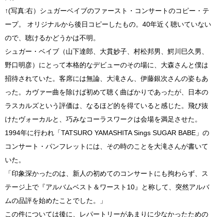
↑(写真:右）シュガーベイブのファースト・コンサートのコピー・テ
ープ。 オリジナルから後日コピーしたもの。40年近く聴いていない
ので、聴けるかどうかは不明。
シュガー・ベイブ（山下達郎、大貫妙子、村松邦男、鰐川巳久男、
野口明彦）にとって本格的なデビューのその場に、大森さんと僕は
招待されていた。客席には無論、大滝さん、伊藤銀次さんの姿もあ
った。カヴァー曲を除けば初めて聴く曲ばかりであったが、日本の
ラスカルズという評価は、なるほど的を得ていると感じた。飛び抜
けたヴォーカルと、巧みなコーラスワークは会場を満足させた。
1994年に行われ「TATSURO YAMASHITA Sings SUGAR BABE」の
コンサート・パンフレットには、その時のことを大滝さんが書いて
いた。
「印象深かったのは、新人の初めてのコンサートにも拘わらず、ス
テージ上で『アルバムベスト＆ワースト10』と称して、突然アルバ
ムの品評を始めたことでした。」
この件については後に、レパートリーがあまりに少なかったための