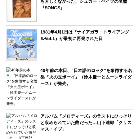
も芳しくなかった、シュガー・ベイブの名盤
『SONGS』
1981年4月1日は『ナイアガラ・トライアング
ルVol.1』が最初に再発された日
40年前の本日、“日本語のロック”を象徴する名
盤『火の玉ボーイ』（鈴木慶一とムーンライダ
ース）が発売。
アルバム『メロディーズ』のラストにひっそり
と収められていた曲だった…山下達郎「クリス
マス・イブ」