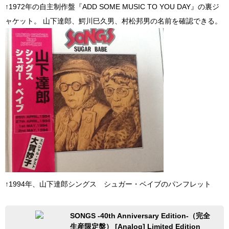
↑1972年の自主制作盤『ADD SOME MUSIC TO YOU DAY』の裏ジ
ャケット。 山下達郎、鰐川巳久男、村松邦男の名前を確認できる。
↑1994年、山下達郎シングス シュガー・ベイブのパンフレット
SONGS -40th Anniversary Edition-（完全
生産限定盤） [Analog] Limited Edition