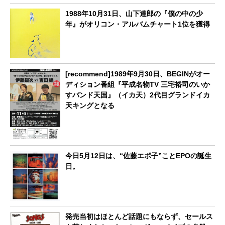
1988年10月31日、山下達郎の『僕の中の少
年』がオリコン・アルバムチャート1位を獲得
[recommend]1989年9月30日、BEGINがオー
ディション番組『平成名物TV 三宅裕司のいか
すバンド天国』（イカ天）2代目グランドイカ
天キングとなる
今日5月12日は、“佐藤エポ子”ことEPOの誕生
日。
発売当初はほとんど話題にもならず、セールス