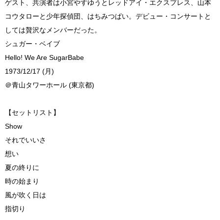
ゲスト、共演者は小宮やすゆうとレッドアイ・エクスプレス、山本
コウタローと少年探偵団、はちみつぱい。デビュー・コンサートと
しては贅沢なメンバーだった。
シュガー・ベイブ
Hello! We Are SugarBabe
1973/12/17 (月)
＠青山タワーホール (東京都)
【セットリスト】
Show
それでいいさ
想い
夏の終りに
時の始まり
風が吹く日は
指切り