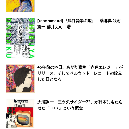
[recommend]『渋谷音楽図鑑』 柴那典 牧村
憲一 藤井丈司 著
45年前の本日、あがた森魚「赤色エレジー」が
リリース。そしてベルウッド・レコードの設立
した日となる
大滝詠一「三ツ矢サイダー73」が日本にもたら
せた「CITY」という概念