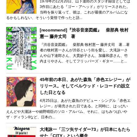
1978年の12月20日、山下達郎のスタジオ録音としては
3作目にあたる『ゴー・アヘッド』がリリースされた。
当時を振り返って、彼は、これが最後のアルバムにな
るかもしれない、そういう覚悟で作ったと語...
[recommend]『渋谷音楽図鑑』 柴那典 牧村
憲一 藤井丈司 著
『渋谷音楽図鑑』 柴那典 牧村憲一 藤井丈司 著…著
者の牧村憲一さんが渋谷という街を愛し、大滝詠一さ
んや山下達郎さん、大貫妙子さん、加藤和彦さん、竹
内まりやさん、そしてフリッパーズ・ギター……と...
45年前の本日、あがた森魚「赤色エレジー」が
リリース。そしてベルウッド・レコードの設立
した日となる
4月25日は、あがた森魚のデビュー・シングル「赤色エ
レジー」が発売された日である。と同時に、はっぴい
えんどや大瀧詠一や細野晴臣のソロ・アルバム、それに、はちみつぱいや
ザ・ディランIIなど、日本の...
大滝詠一「三ツ矢サイダー73」が日本にもたら
せた「CITY」という概念