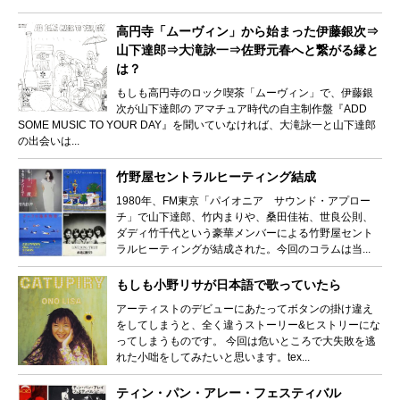
高円寺「ムーヴィン」から始まった伊藤銀次⇒
山下達郎⇒大滝詠一⇒佐野元春へと繋がる縁と
は？
もしも高円寺のロック喫茶「ムーヴィン」で、伊藤銀
次が山下達郎の アマチュア時代の自主制作盤『ADD
SOME MUSIC TO YOUR DAY』を聞いていなければ、大滝詠一と山下達郎
の出会いは...
竹野屋セントラルヒーティング結成
1980年、FM東京「パイオニア サウンド・アプロー
チ」で山下達郎、竹内まりや、桑田佳祐、世良公則、
ダディ竹千代という豪華メンバーによる竹野屋セント
ラルヒーティングが結成された。今回のコラムは当...
もしも小野リサが日本語で歌っていたら
アーティストのデビューにあたってボタンの掛け違え
をしてしまうと、全く違うストーリー&ヒストリーにな
ってしまうものです。 今回は危いところで大失敗を逃
れた小咄をしてみたいと思います。tex...
ティン・パン・アレー・フェスティバル