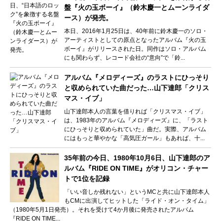
盤『火の玉ボーイ』（鈴木慶一とムーンライダ
ース）が発売。
本日、2016年1月25日は、40年前に鈴木慶一のソロ・
アーティストとしての原点となったアルバム『火の玉
ボーイ』がリリースされた日。同作はソロ・アルバム
にも関わらず、レコード会社の“意向”で「鈴...
アルバム『メロディーズ』のラストにひっそり
と収められていた曲だった…山下達郎「クリス
マス・イブ」
山下達郎本人の言葉を借りれば「クリスマス・イブ」
は、1983年のアルバム『メロディーズ』に、「ラスト
にひっそりと収められていた」曲だ。実際、アルバム
にはもっと華やかな「高気圧ガール」もあれば、十...
35年前の今日、1980年10月6日、山下達郎のア
ルバム『RIDE ON TIME』がオリコン・チャー
トで1位を記録
「いい音しか残れない」というMCと共に山下達郎本人
もCMに出演してヒットした「ライド・オン・タイム」
（1980年5月1日発売）。それを受けて4か月後に発売されたアルバム
『RIDE ON TIME...