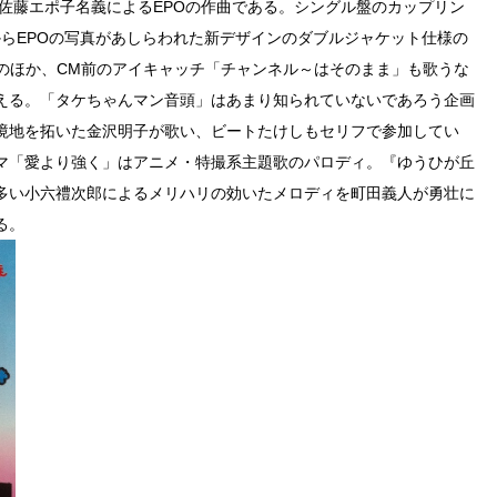
」は佐藤エポ子名義によるEPOの作曲である。シングル盤のカップリン
中からEPOの写真があしらわれた新デザインのダブルジャケット仕様の
マのほか、CM前のアイキャッチ「チャンネル～はそのまま」も歌うな
える。「タケちゃんマン音頭」はあまり知られていないであろう企画
境地を拓いた金沢明子が歌い、ビートたけしもセリフで参加してい
マ「愛より強く」はアニメ・特撮系主題歌のパロディ。『ゆうひが丘
多い小六禮次郎によるメリハリの効いたメロディを町田義人が勇壮に
る。