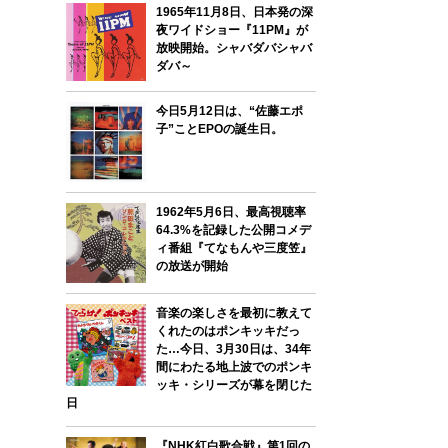
1965年11月8日、日本発の深
夜ワイドショー『11PM』が
放映開始。シャバダバシャバ
ダバ～
今日5月12日は、“佐藤エポ
子”ことEPOの誕生日。
1962年5月6日、最高視聴率
64.3%を記録した公開コメデ
ィ番組『てなもんや三度笠』
の放送が開始
音楽の楽しさを最初に教えて
くれたのはポンキッキだっ
た…今日、3月30日は、34年
間にわたる地上波でのポンキ
ッキ・シリーズが幕を閉じた
日
『NHK紅白歌合戦』第1回の