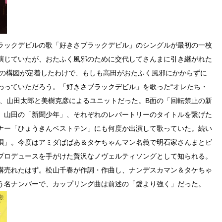
ラックデビルの歌「好きさブラックデビル」のシングルが最初の一枚
演じていたが、おたふく風邪のために交代してさんまに引き継がれた
まの構図が定着したわけで、もしも高田がおたふく風邪にかからずに
わっていただろう。「好きさブラックデビル」を歌った“オレたち・
ー、山田太郎と美樹克彦によるユニットだった。B面の「回転禁止の新
、山田の「新聞少年」、それぞれのレパートリーのタイトルを繋げた
ナー「ひょうきんベストテン」にも何度か出演して歌っていた。続い
唄」。今度はアミダばばあ＆タケちゃんマン名義で明石家さんまとビ
プロデュースを手がけた贅沢なノヴェルティソングとして知られる。
構売れたはず。松山千春が作詞・作曲し、ナンデスカマン＆タケちゃ
う名ナンバーで、カップリング曲は前述の「愛より強く」だった。