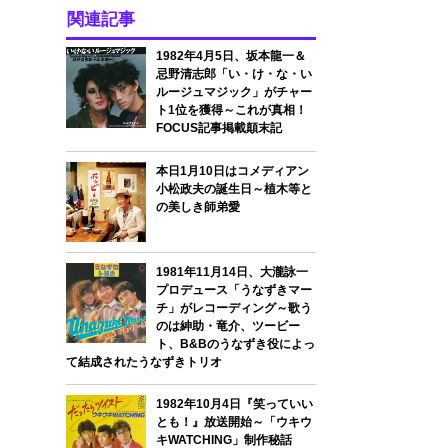
関連記事
1982年4月5日、坂本龍一＆
忌野清志郎「い・け・な・い
ルージュマジック」がチャー
ト1位を獲得～これが真相！
FOCUS記事掲載顛末記
本日1月10日はコメディアン
小松政夫の誕生日～植木等と
の美しき師弟愛
1981年11月14日、大瀧詠一
プロデュース「うなずきマー
チ」がレコーディング～歌う
のは紳助・竜介、ツービー
ト、B&Bのうなずき役によっ
て結成されたうなずきトリオ
1982年10月4日『笑っていい
とも！』放送開始～「ウキウ
キWATCHING」制作秘話