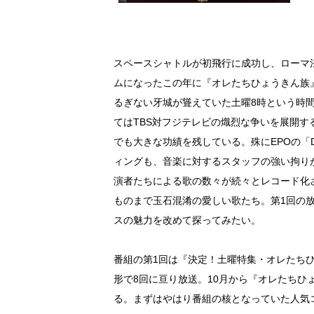
スペースシャトルが初飛行に成功し、ローマ法
ムになったこの年に『オレたちひょうきん族
るぎない牙城が聳えていた土曜8時という時
てはTBS対フジテレビの熾烈な争いを展開す
でも大きな功績を残している。殊にEPOの「
ィングも、音楽に対するスタッフの強い拘り
演者たちによる歌の数々が続々とレコード化
ものまで玉石混淆の愛しい歌たち。第1回の放映
スの魅力を改めて探ってみたい。
番組の第1回は『決定！土曜特集・オレたち
形で8回に亘り放送。10月から『オレたち
る。まずはやはり番組の核となっていた人気