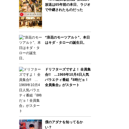
放送は65年前の本日、ラジオ
で中継されたものだった
“浪花のモーツアルト”、本日
はキダ・タローの誕生日。
ドリフターズですよ！ 全員集
合!! …1969年10月4日人気
バラエティ番組『8時だョ！
全員集合』がスタート
僕のアダナを知ってるか
い？