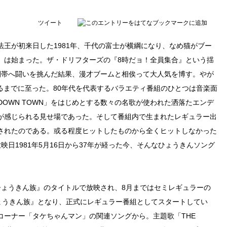
ツイート
王が初来日した1981年、千代の富士が横綱になり、なめ猫がブー
』は始まった。ザ・ドリフターズの『8時だョ！全員集合』という揺
間帯へ闘いを挑んだ結果、漫才ブームと相俟って大人気を博す。やが
るまでに至った。80年代を代表するバラエティ番組のひとつは音楽面
DOWN TOWN」をはじめとする数々の名歌が使われた洒落たエンデ
が感じられる見せ場であった。そして番組内で生まれたレギュラー出
されたのである。或る程度ヒットしたものから全くヒットしなかった
日1981年5月16日から37年が経った今、そんなひょうきんソング
ひょうきん族』のタイトルで放映され、8月まではセミレギュラーの
ひょうきん族』となり、正式にレギュラー番組としてスタートしてい
コーナー「タケちゃんマン」の関連ソングから。主題歌「THE