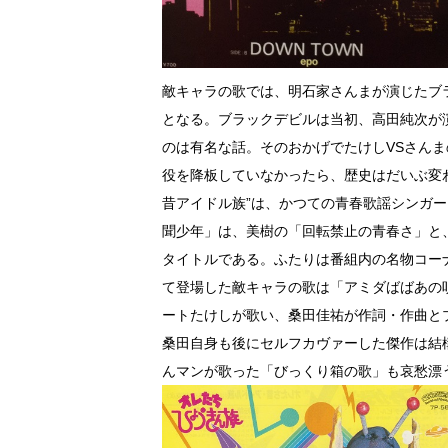
敵キャラの歌では、明石家さんまが演じたブ
となる。ブラックデビルは当初、高田純次が
のは有名な話。そのおかげでたけしVSさん
役を降板していなかったら、歴史はだいぶ変
昔アイドル族”は、かつての青春歌謡シンガ
聞少年」は、美樹の「回転禁止の青春さ」と
タイトルである。ふたりは番組内の名物コー
て登場した敵キャラの歌は「アミダばばあの
ートたけしが歌い、桑田佳祐が作詞・作曲と
桑田自身も後にセルフカヴァーした傑作は結
んマンが歌った「びっくり箱の歌」も哀愁漂