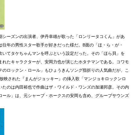
期シーズンの出演者、伊丹幸雄が歌った「ロンリータコくん」があ
は往年の男性スター歌手が好きだった様だ。B面の「ほ・ら・が・
吹いてタケちゃんマンを呼ぶという設定だった。その「ほら貝」を
まれたキャラクターが、安岡力也が演じたホタテマンである。コワモ
テのロックン・ロール」もひょうきんソング指折りの人気曲だが、こ
に放映された『まんがジョッキー』の挿入歌「マンジョキロックンロ
いたのは内田裕也で作曲はザ・ワイルド・ワンズの加瀬邦彦。その内
ロール」は、元シャープ・ホークスの安岡も含め、グループサウンズ