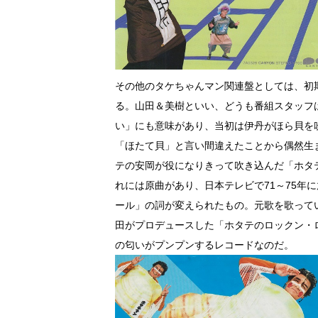
その他のタケちゃんマン関連盤としては、初
る。山田＆美樹といい、どうも番組スタッフ
い」にも意味があり、当初は伊丹がほら貝を
「ほたて貝」と言い間違えたことから偶然生
テの安岡が役になりきって吹き込んだ「ホタ
れには原曲があり、日本テレビで71～75年
ール」の詞が変えられたもの。元歌を歌って
田がプロデュースした「ホタテのロックン・
の匂いがプンプンするレコードなのだ。