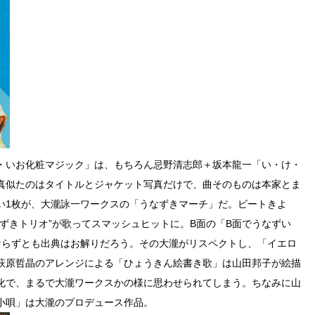
・いお化粧マジック」は、もちろん忌野清志郎＋坂本龍一「い・け・
真似たのはタイトルとジャケット写真だけで、曲そのものは本家とま
い1枚が、大瀧詠一ワークスの「うなずきマーチ」だ。ビートきよ
ずきトリオ”が歌ってスマッシュヒットに。B面の「B面でうなずい
ならずとも出典はお解りだろう。その大瀧がリスペクトし、「イエロ
萩原哲晶のアレンジによる「ひょうきん絵書き歌」は山田邦子が絵描
化で、まるで大瀧ワークスかの様に思わせられてしまう。ちなみに山
小唄」は大瀧のプロデュース作品。