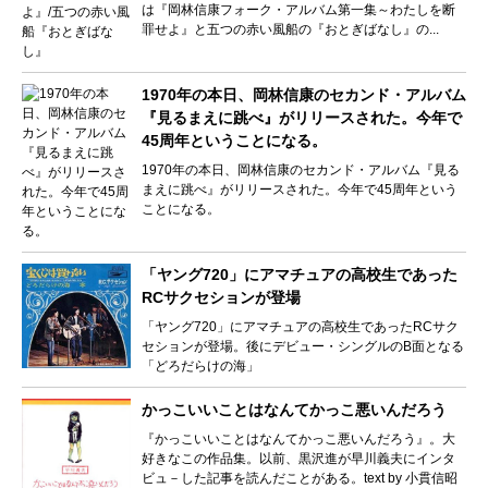
は『岡林信康フォーク・アルバム第一集～わたしを断
罪せよ』と五つの赤い風船の『おとぎばなし』の...
1970年の本日、岡林信康のセカンド・アルバム
『見るまえに跳べ』がリリースされた。今年で
45周年ということになる。
1970年の本日、岡林信康のセカンド・アルバム『見る
まえに跳べ』がリリースされた。今年で45周年という
ことになる。
「ヤング720」にアマチュアの高校生であった
RCサクセションが登場
「ヤング720」にアマチュアの高校生であったRCサク
セションが登場。後にデビュー・シングルのB面となる
「どろだらけの海」
かっこいいことはなんてかっこ悪いんだろう
『かっこいいことはなんてかっこ悪いんだろう』。大
好きなこの作品集。以前、黒沢進が早川義夫にインタ
ビュ－した記事を読んだことがある。text by 小貫信昭