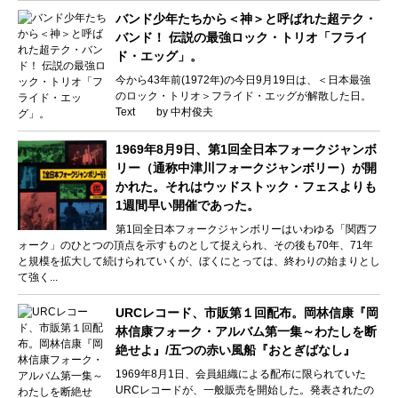
バンド少年たちから＜神＞と呼ばれた超テク・
バンド！ 伝説の最強ロック・トリオ「フライ
ド・エッグ」。
今から43年前(1972年)の今日9月19日は、＜日本最強
のロック・トリオ＞フライド・エッグが解散した日。
Text by 中村俊夫
1969年8月9日、第1回全日本フォークジャンボ
リー（通称中津川フォークジャンボリー）が開
かれた。それはウッドストック・フェスよりも
1週間早い開催であった。
第1回全日本フォークジャンボリーはいわゆる「関西フ
ォーク」のひとつの頂点を示すものとして捉えられ、その後も70年、71年
と規模を拡大して続けられていくが、ぼくにとっては、終わりの始まりとし
て強く...
URCレコード、市販第１回配布。岡林信康『岡
林信康フォーク・アルバム第一集～わたしを断
絶せよ』/五つの赤い風船『おとぎばなし』
1969年8月1日、会員組織による配布に限られていた
URCレコードが、一般販売を開始した。発表されたの