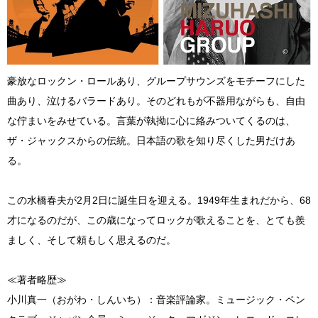
豪放なロックン・ロールあり、グループサウンズをモチーフにした
曲あり、泣けるバラードあり。そのどれもが不器用ながらも、自由
な佇まいをみせている。言葉が執拗に心に絡みついてくるのは、
ザ・ジャックスからの伝統。日本語の歌を知り尽くした男だけあ
る。
この水橋春夫が2月2日に誕生日を迎える。1949年生まれだから、68
才になるのだが、この歳になってロックが歌えることを、とても羨
ましく、そして頼もしく思えるのだ。
≪著者略歴≫
小川真一（おがわ・しんいち）：音楽評論家。ミュージック・ペン