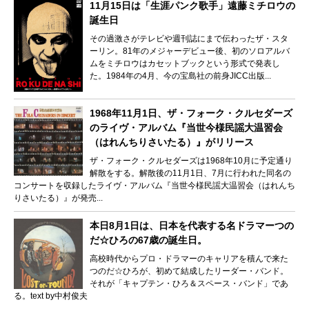
11月15日は「生涯パンク歌手」遠藤ミチロウの
誕生日
その過激さがテレビや週刊誌にまで伝わったザ・スタ
ーリン。81年のメジャーデビュー後、初のソロアルバ
ムをミチロウはカセットブックという形式で発表し
た。1984年の4月、今の宝島社の前身JICC出版...
1968年11月1日、ザ・フォーク・クルセダーズ
のライヴ・アルバム『当世今様民謡大温習会
（はれんちりさいたる）』がリリース
ザ・フォーク・クルセダーズは1968年10月に予定通り
解散をする。解散後の11月1日、7月に行われた同名の
コンサートを収録したライヴ・アルバム『当世今様民謡大温習会（はれんち
りさいたる）』が発売...
本日8月1日は、日本を代表する名ドラマーつの
だ☆ひろの67歳の誕生日。
高校時代からプロ・ドラマーのキャリアを積んで来た
つのだ☆ひろが、初めて結成したリーダー・バンド。
それが「キャプテン・ひろ＆スペース・バンド」であ
る。text by中村俊夫