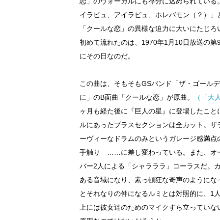
恋」のヴォーカルにも存分に込められている
イラビュ、アイラビュ、ホレバモン（？）」
「クールな恋」の異様な迫力に大いにたじろ
初めて流れたのは、1970年1月10日放送の
にその日なのだ。
この曲は、そもそもGSバンド「ザ・ゴールデ
に」のB面曲「クールな恋」が原曲。
（「大人の
ヶ月も経た後に『巨人の星』に登場したこと
ルにあったブラスセクションは全カット。ザ
ーヴィーなドラムのみというガレージ感満点
手触り ……に差し変わっている。また、オ
バー2人による「シャラララ」コーラスだ。
ある音域になり、素っ頓狂な奇声のようにな
とそれなりの仲になるルミとは対照的に、1
上には彼女達のためのマイクすら立っていな