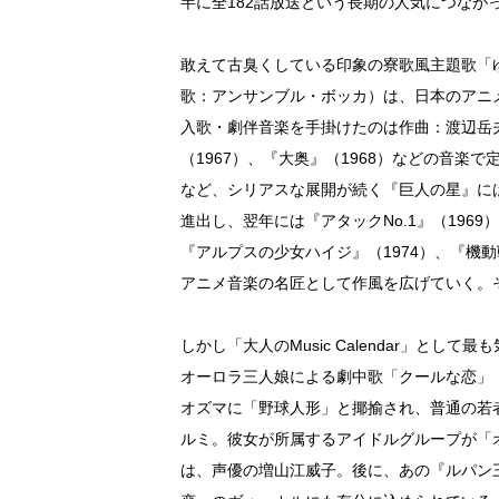
半に全182話放送という長期の人気につなが
敢えて古臭くしている印象の寮歌風主題歌「
歌：アンサンブル・ボッカ）は、日本のアニ
入歌・劇伴音楽を手掛けたのは作曲：渡辺岳夫
（1967）、『大奥』（1968）などの音
など、シリアスな展開が続く『巨人の星』に
進出し、翌年には『アタックNo.1』（196
『アルプスの少女ハイジ』（1974）、『機
アニメ音楽の名匠として作風を広げていく。
しかし「大人のMusic Calendar」と
オーロラ三人娘による劇中歌「クールな恋」
オズマに「野球人形」と揶揄され、普通の若
ルミ。彼女が所属するアイドルグループが「
は、声優の増山江威子。後に、あの『ルパン三