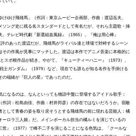
っていく。
ゆけゆけ飛雄馬」（作詞：東京ムービー企画部、作曲：渡辺岳夫、
メソング史に残る名スタンダードとして有名だが、それら主題歌・挿
。テレビ時代劇『新選組血風録』（1965）、『俺は用心棒』
楽で定評のあった渡辺だが、飛雄馬がライバル達と球場で対峙するシーン
はその作風が見事にマッチした。渡辺は本作でアニメ音楽に本格的に
9）とスポ根作品が続き、やがて、『キューティーハニー』（1973）、
動戦士ガンダム』（1979）など、現在でも誰もが知る名作を手掛ける
その端緒が『巨人の星』であったのだ。
して最も気になるのは、なんといっても物語中盤に登場するアイドル歌手：
（作詞：松島由佳、作曲：村井邦彦）の存在ではないだろうか。宿敵
者として青春の姿を取り戻そうとする飛雄馬の前に現れる芸能人：橘
オーロラ三人娘」だ。メインボーカル担当の橘ルミを演じているの
世』（1977）で峰不二子を演じることになる色気は、「クールな