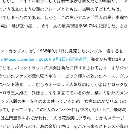
。しかし、アイドル歌手にしては若干微妙な彼女たちの容姿や、「ア
という呪文のような謎のフレーズとともに、当時の子どもたちは、
いでしまったのである。しかも、この曲がアニメ『巨人の星』本編で
第94話「飛び立つ星」。そう、あの最高視聴率36.7%を記録した、まさ
ン・カップス」が、1968年9月1日に発売したシングル「愛する君
Music Calendar」2016年9月1日の記事参照）
発売から実に1年3
になる。バックトラックの演奏は新たに作り直されており、オリジナ
ラついたファズが荒れ狂うギター、ピック弾きの乾いたベース、グル
のバンド演奏 ……むしろオーロラ三人娘版のほうがよほどロックな
ーロラ三人娘の「異様さ」を引き立てているのが、橘ルミ以外のメン
カップス版のキーをそのまま使っているため、女声にはかなりムリの
ってしまっている。この2人のメンバーには役名がない上に、飛雄馬
人は左門豊作をあてがわれ、1人は花形満にフラれ、しかもステージ
いという冷遇っぷり。あの金切り声は、そこから来るストレスが真の