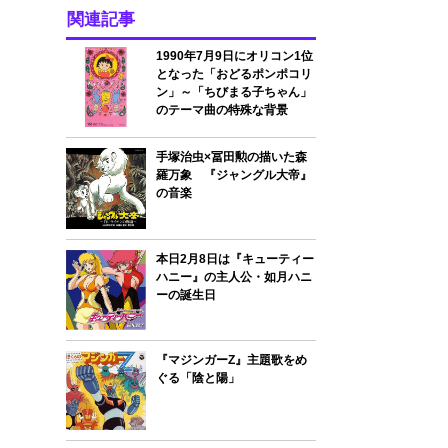
関連記事
1990年7月9日にオリコン1位
となった「おどるポンポコリ
ン」～「ちびまる子ちゃん」
のテーマ曲の特殊な背景
手塚治虫×冨田勲の描いた森
羅万象 『ジャングル大帝』
の音楽
本日2月8日は『キューティー
ハニー』の主人公・如月ハニ
ーの誕生日
『マジンガーZ』主題歌をめ
ぐる「陰と陽」