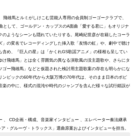
は、飛雄馬とルミがしけこむ芸能人専用の会員制ゴーゴークラブで、
る曲として、ゴールデン・カップスのA面曲「愛する君に」もオリジナ
クのようなシーンも隠れていたりする。尾崎紀世彦が在籍したコーラ
ズ」の変名でレコーディングした挿入歌「友情の虹」や、劇中で聴け
も含め、『巨人の星』は「かくれGS歌謡アニメ」の様相も呈してい
ゆけ飛雄馬」とは全く雰囲気の異なる演歌風の没主題歌や、さらにタ
ツゴー飛雄馬」などと仮題された検討用主題歌案の存在も明らかにな
ンピックの60年代から大阪万博の70年代は、そのまま日本のポピ
音楽の中に、様式の混沌や時代のジャンプを含んだ様々な試行錯誤が
 、 CD企画・構成、音楽家インタビュー 、エレベーター奏法継承
郎 レア・グルーヴ・トラックス」選曲原案およびインタビューを担当。