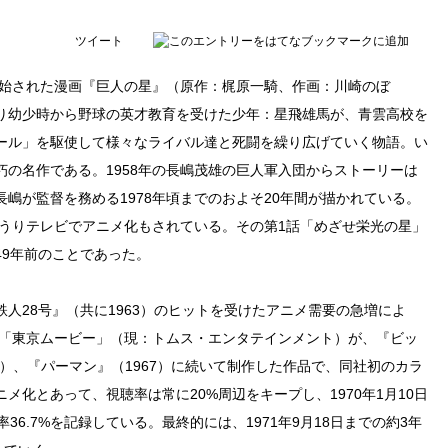
ツイート
開始された漫画『巨人の星』（原作：梶原一騎、作画：川崎のぼ
り幼少時から野球の英才教育を受けた少年：星飛雄馬が、青雲高校を
ール」を駆使して様々なライバル達と死闘を繰り広げていく物語。い
の名作である。1958年の長嶋茂雄の巨人軍入団からストーリーは
嶋が監督を務める1978年頃までのおよそ20年間が描かれている。
みうりテレビでアニメ化もされている。その第1話「めざせ栄光の星」
ら49年前のことであった。
人28号』（共に1963）のヒットを受けたアニメ需要の急増によ
社「東京ムービー」（現：トムス・エンタテインメント）が、『ビッ
65）、『パーマン』（1967）に続いて制作した作品で、同社初のカラ
化とあって、視聴率は常に20%周辺をキープし、1970年1月10日
6.7%を記録している。最終的には、1971年9月18日までの約3年