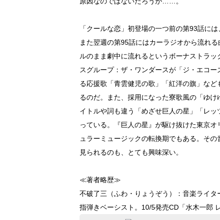
原因なのではないだろうか……。
「クールな恋」初登場の一つ前の第93話に
また翌週の第95話にはカーラジオから流れ
ルのまま劇中に流れるというボーナストラッ
スグループ：ザ・ワンダースが「ジ・エコー
る応援歌「青雲健児の歌」「紅洋の旗」など
るのだ。また、採用になった寮歌風の「ゆけ
イトルや詞も違う「めざせ巨人の星」「レッ
っている。『巨人の星』が駆け抜けた東京オリ
ュラーミュージックの転換期でもある。その
見られるのも、とても興味深い。
≪著者略歴≫
不破了三（ふわ・りょうぞう）：音楽ライター
指弾きベーシスト。10/5発売CD「水木一