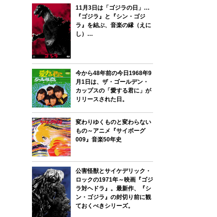
11月3日は「ゴジラの日」…
『ゴジラ』と『シン・ゴジ
ラ』を結ぶ、音楽の縁（えに
し）…
今から48年前の今日1968年9
月1日は、ザ・ゴールデン・
カップスの「愛する君に」が
リリースされた日。
変わりゆくものと変わらない
もの～アニメ『サイボーグ
009』音楽50年史
公害怪獣とサイケデリック・
ロックの1971年～映画『ゴジ
ラ対ヘドラ』。最新作、『シ
ン・ゴジラ』の封切り前に観
ておくべきシリーズ。