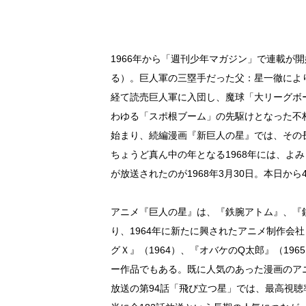
1966年から「週刊少年マガジン」で連載が
る）。巨人軍の三塁手だった父：星一徹によ
経て読売巨人軍に入団し、魔球「大リーグボ
わゆる「スポ根ブーム」の先駆けとなった不朽
始まり、続編漫画『新巨人の星』では、その長
ちょうど真ん中の年となる1968年には、よ
が放送されたのが1968年3月30日。本日か
アニメ『巨人の星』は、『鉄腕アトム』、『鉄
り、1964年に新たに興されたアニメ制作会
グＸ』（1964）、『オバケのQ太郎』（19
ー作品でもある。既に人気のあった漫画のアニメ
放送の第94話「飛び立つ星」では、最高視聴率3