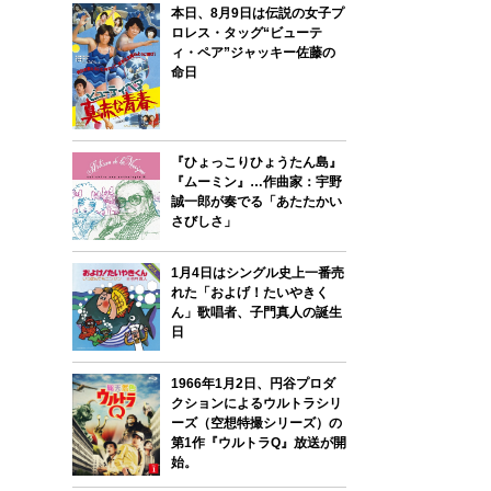
本日、8月9日は伝説の女子プ
ロレス・タッグ“ビューテ
ィ・ペア”ジャッキー佐藤の
命日
『ひょっこりひょうたん島』
『ムーミン』…作曲家：宇野
誠一郎が奏でる「あたたかい
さびしさ」
1月4日はシングル史上一番売
れた「およげ！たいやきく
ん」歌唱者、子門真人の誕生
日
1966年1月2日、円谷プロダ
クションによるウルトラシリ
ーズ（空想特撮シリーズ）の
第1作『ウルトラQ』放送が開
始。