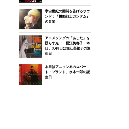
宇宙世紀の開闢を告げるサウ
ンド：『機動戦士ガンダム』
の音楽
アニメソングの「あした」を
照らす光 堀江美都子…本
日。3月8日は堀江美都子の誕
生日
本日はアニソン界のロバー
ト・プラント、水木一郎の誕
生日