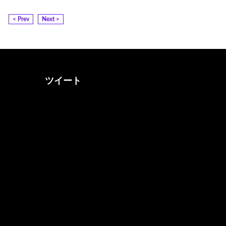
< Prev
Next >
ツイート
@otona_music_walkerさん
をフォロー
@0musicwalker