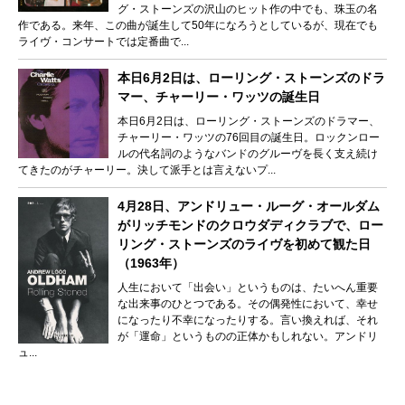
グ・ストーンズの沢山のヒット作の中でも、珠玉の名
作である。来年、この曲が誕生して50年になろうとしているが、現在でも
ライヴ・コンサートでは定番曲で...
本日6月2日は、ローリング・ストーンズのドラ
マー、チャーリー・ワッツの誕生日
本日6月2日は、ローリング・ストーンズのドラマー、
チャーリー・ワッツの76回目の誕生日。ロックンロー
ルの代名詞のようなバンドのグルーヴを長く支え続け
てきたのがチャーリー。決して派手とは言えないプ...
4月28日、アンドリュー・ルーグ・オールダム
がリッチモンドのクロウダディクラブで、ロー
リング・ストーンズのライヴを初めて観た日
（1963年）
人生において「出会い」というものは、たいへん重要
な出来事のひとつである。その偶発性において、幸せ
になったり不幸になったりする。言い換えれば、それ
が「運命」というものの正体かもしれない。アンドリ
ュ...