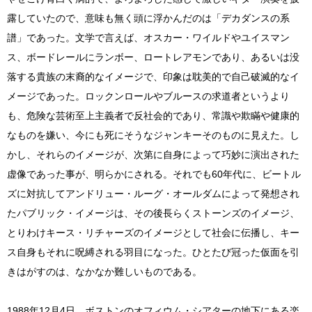
露していたので、意味も無く頭に浮かんだのは「デカダンスの系
譜」であった。文学で言えば、オスカー・ワイルドやユイスマン
ス、ボードレールにランボー、ロートレアモンであり、あるいは没
落する貴族の末裔的なイメージで、印象は耽美的で自己破滅的なイ
メージであった。ロックンロールやブルースの求道者というより
も、危険な芸術至上主義者で反社会的であり、常識や欺瞞や健康的
なものを嫌い、今にも死にそうなジャンキーそのものに見えた。し
かし、それらのイメージが、次第に自身によって巧妙に演出された
虚像であった事が、明らかにされる。それでも60年代に、ビートル
ズに対抗してアンドリュー・ルーグ・オールダムによって発想され
たパブリック・イメージは、その後長らくストーンズのイメージ、
とりわけキース・リチャーズのイメージとして社会に伝播し、キー
ス自身もそれに呪縛される羽目になった。ひとたび冠った仮面を引
きはがすのは、なかなか難しいものである。
1988年12月4日、ボストンのオフィウム・シアターの地下にある楽