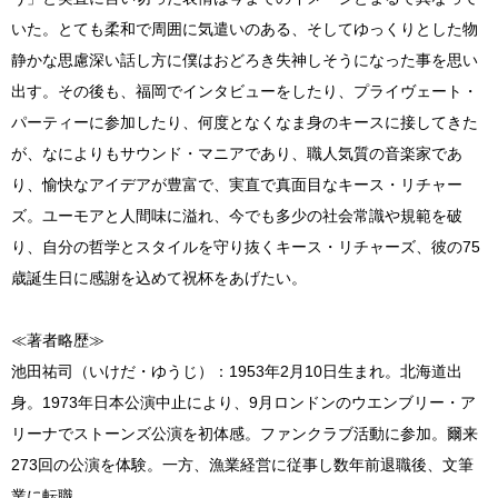
いた。とても柔和で周囲に気遣いのある、そしてゆっくりとした物
静かな思慮深い話し方に僕はおどろき失神しそうになった事を思い
出す。その後も、福岡でインタビューをしたり、プライヴェート・
パーティーに参加したり、何度となくなま身のキースに接してきた
が、なによりもサウンド・マニアであり、職人気質の音楽家であ
り、愉快なアイデアが豊富で、実直で真面目なキース・リチャー
ズ。ユーモアと人間味に溢れ、今でも多少の社会常識や規範を破
り、自分の哲学とスタイルを守り抜くキース・リチャーズ、彼の75
歳誕生日に感謝を込めて祝杯をあげたい。
≪著者略歴≫
池田祐司（いけだ・ゆうじ）：1953年2月10日生まれ。北海道出
身。1973年日本公演中止により、9月ロンドンのウエンブリー・ア
リーナでストーンズ公演を初体感。ファンクラブ活動に参加。爾来
273回の公演を体験。一方、漁業経営に従事し数年前退職後、文筆
業に転職。