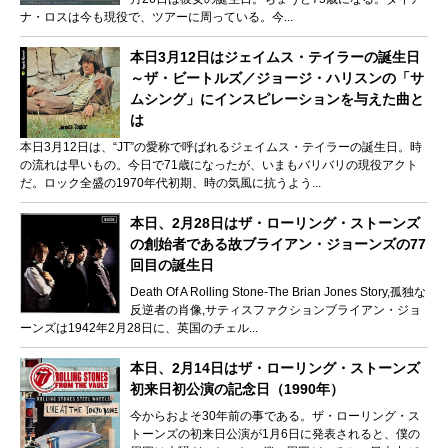
ナ・ロスは今も現役で、ツアーに周っている。今...
本日3月12日はジェイムス・テイラーの誕生日
～ザ・ビートルズ／ジョージ・ハリスンの「サ
ムシング」にインスピレーションを与えた曲と
は
本日3月12日は、“JT”の愛称で呼ばれるジェイムス・テイラーの誕生日。時
の流れは早いもの。今日で71歳になったが、いまもバリバリの現役アクト
だ。ロック全盛の1970年代初期、時の気風に抗うよう...
本日、2月28日はザ・ローリング・ストーンズ
の創始者である故ブライアン・ジョーンズの77
回目の誕生日
Death Of A Rolling Stone-The Brian Jones Story,孤独な
反逆者の肖像,サティスファクションブライアン・ジョ
ーンズは1942年2月28日に、英国のチェル...
本日、2月14日はザ・ローリング・ストーンズ
初来日初公演の記念日（1990年）
今からおよそ30年前の事である。ザ・ローリング・ス
トーンズの初来日公演が1月6日に発表されると、僕の