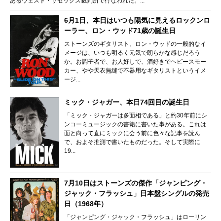
あるウェスト・サセックス裁判所で行なわれた。...
6月1日、本日はいつも陽気に見えるロックンロ
ーラー、ロン・ウッド71歳の誕生日
ストーンズのギタリスト、ロン・ウッドの一般的なイ
メージは、いつも明るく元気で朗らかな感じだろう
か。お調子者で、お人好しで、酒好きでヘビースモー
カー、やや天衣無縫で不器用なギタリストというイメ
ージ...
ミック・ジャガー、本日74回目の誕生日
「ミック・ジャガーは多面相である」と約30年前にシ
ンコーミュージックの書籍に書いた事がある。これは
面と向って直にミックに会う前に色々な記事を読ん
で、およそ推測で書いたものだった。そして実際に
19...
7月10日はストーンズの傑作「ジャンピング・
ジャック・フラッシュ」日本盤シングルの発売
日（1968年）
「ジャンピング・ジャック・フラッシュ」はローリン