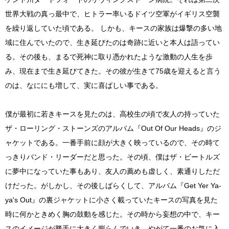
世界大戦の真っ最中で、ヒトラー率いるドイツ空軍がイギリス空襲
を繰り返していた頃である。 しかも、キースの家族は爆撃の多い地
域に住んでいたので、生き延びたのは奇跡に近いと本人は語ってい
る。その後も、まるで死神に取り憑かれたような激動の人生を歩
み、現在まで生き延びてきた。その彼が生きて75歳を迎えると言う
のは、なににも増して、実に喜ばしい事である。
僕が最初に若きキースを見たのは、高校生の頃で友人の持っていた
ザ・ローリング・ストーンズのアルバム『Out Of Our Heads』のジ
ャケットである。一番手前に顔が大きく映っているので、その時て
っきりバンド・リーダーだと思った。その頃、僕はザ・ビートルズ
に夢中になっていた事もあり、友人の薦めも虚しく、素通りしただ
けだった。がしかし、その後しばらくして、アルバム『Get Yer Ya-
ya's Out』の裏ジャケットに小さく載っていたキースの写真を見た
時に何かときめく胸の鼓動を感じた。その時から妄想の中で、キー
スのイメージが勝手に大きく膨らんでいき、やがて一番のお気に入