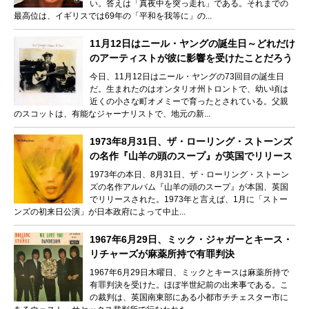
い。答えは「真夜中を突っ走れ」である。それまでの
最高位は、イギリスでは69年の「平和を我等に」の...
11月12日はニール・ヤングの誕生日～どれだけ
のアーティストが彼に影響を受けたことだろう
今日、11月12日はニール・ヤングの73回目の誕生日
だ。生まれたのはオンタリオ州トロントで、幼い頃は
近くの小さな町オメミーで育ったとされている。父親
のスコットは、有能なジャーナリストで、地元の新...
1973年8月31日、ザ・ローリング・ストーンズ
の名作『山羊の頭のスープ』が英国でリリース
1973年の本日、8月31日、ザ・ローリング・ストーン
ズの名作アルバム『山羊の頭のスープ』が本国、英国
でリリースされた。1973年と言えば、1月に「ストー
ンズの初来日公演」が日本政府によって中止...
1967年6月29日、ミック・ジャガーとキース・
リチャーズが麻薬所持で有罪判決
1967年6月29日木曜日、ミックとキースは麻薬所持で
有罪判決を受けた。ほぼ半世紀前の出来事である。こ
の裁判は、英国南東部にある小都市チチェスター市に