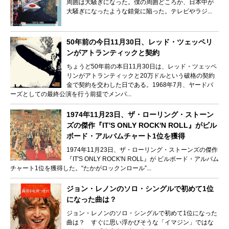
周囲は大騒ぎになった。僕の周囲どころか、日本中が
大騒ぎになったような錯覚に陥った。テレビやラジ...
50年前の今日11月30日、レッド・ツェッペリ
ンがアトランティックと契約
ちょうど50年前の本日11月30日は、レッド・ツェッペ
リンがアトランティックと20万ドルという破格の契約
金で契約を交わした日である。1968年7月、ヤードバ
ーズとしての最終公演を行う前提でメンバ...
1974年11月23日、ザ・ローリング・ストーン
ズの傑作『IT'S ONLY ROCK'N ROLL』がビル
ボード・アルバムチャート1位を獲得
1974年11月23日、ザ・ローリング・ストーンズの傑作
『IT'S ONLY ROCK'N ROLL』が ビルボード・アルバム
チャート1位を獲得した。“たかがロックンロール”...
ジョン・レノンのソロ・シングルで初めて1位
になった曲は？
ジョン・レノンのソロ・シングルで初めて1位になった
曲は？ すぐに思い浮かびそうな「イマジン」ではな