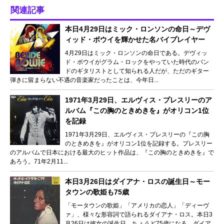
関連記事
本日4月29日はミック・ロンソンの命日～デヴ
ィッド・ボウイを輝かせた名バイプレイヤー
4月29日はミック・ロンソンの命日である。デヴィッ
ド・ボウイがグラム・ロックをやっていた時代のバン
ドのギタリストとして知られる人だが、ただのギター
弾きに留まらない不遇の音楽家だったことは、今年日...
1971年3月29日、エルヴィス・プレスリーのア
ルバム『この胸のときめきを』がオリコン1位
を記録
1971年3月29日、エルヴィス・プレスリーの『この胸
のときめきを』がオリコン1位を記録する。プレスリー
のアルバムで日本における最大のヒット作品は、『この胸のときめきを』で
あろう。71年2月11...
本日3月26日はダイアナ・ロスの誕生日～モー
タウンの歌姫も75歳
「モータウンの歌姫」「アメリカの恋人」「ディーヴ
ァ」、様々な形容詞で語られるダイアナ・ロス。本日3
月26日は彼女の誕生日。ちょうど75歳になる。ダイア