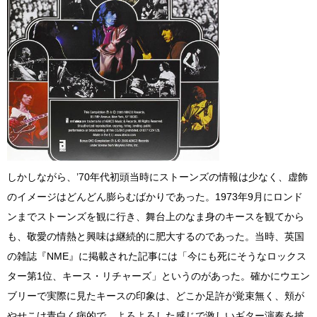
しかしながら、’70年代初頭当時にストーンズの情報は少なく、虚飾
のイメージはどんどん膨らむばかりであった。1973年9月にロンド
ンまでストーンズを観に行き、舞台上のなま身のキースを観てから
も、敬愛の情熱と興味は継続的に肥大するのであった。当時、英国
の雑誌『NME』に掲載された記事には「今にも死にそうなロックス
ター第1位、キース・リチャーズ」というのがあった。確かにウエン
ブリーで実際に見たキースの印象は、どこか足許が覚束無く、頬が
やせこけ青白く病的で、よろよろした感じで激しいギター演奏を披