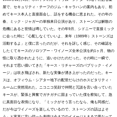
屋で、セキュリティ・チーフのジム・キャラハンの案内もあり、初
めてキース本人と直接面会し、話をする機会に恵まれた。その年の
春、ミック・ジャガーの単独来日公演があり、ストーンズは解散の
危機にあると世情は噂していた。その年9月、シドニーで直接ミック
に会った時に「心配しなくていいよ、来年（1989年）ストーンズは
活動するよ」と僕に言ったのだが、それを訝しく感じ、その確認を
したくてキースのソロツアー・ワイノーズ全米公演を約1ヶ月、物の
怪に取り憑かれたように、追いかけたのだった。その時に一瞬で、
それまで思い描いてきた「キース・リチャーズのパブリック・イメ
ージ」は吹き飛ばされ、新たな実像が湧き上がったのだった。キー
スは、オフィウム・シアター地下の配管だらけのホスピタリティ・
ルームに突然現れた。ニコニコ笑顔で仲間と冗談を言い合っていた
キースが、緊張と興奮でガチガチに固まっていた僕を察知して、急
に真面目な表情になり、「ミックがそう言ったなら、俺も同感だ。
だが今はワイノーズを楽しんでいるので、ストーンズの話はよそ
う」と実直に言い切った表情は今までのイメージとまるで異なって