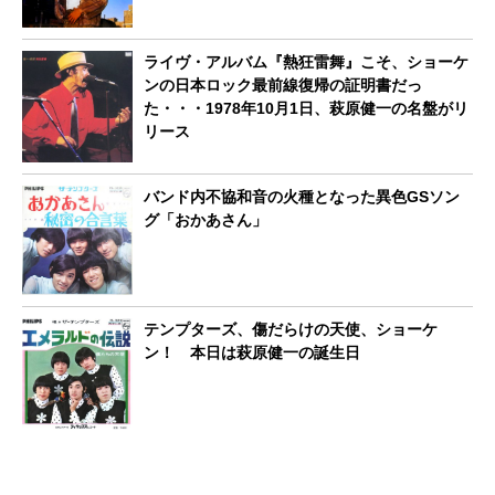
ライヴ・アルバム『熱狂雷舞』こそ、ショーケ
ンの日本ロック最前線復帰の証明書だっ
た・・・1978年10月1日、萩原健一の名盤がリ
リース
バンド内不協和音の火種となった異色GSソン
グ「おかあさん」
テンプターズ、傷だらけの天使、ショーケ
ン！ 本日は萩原健一の誕生日