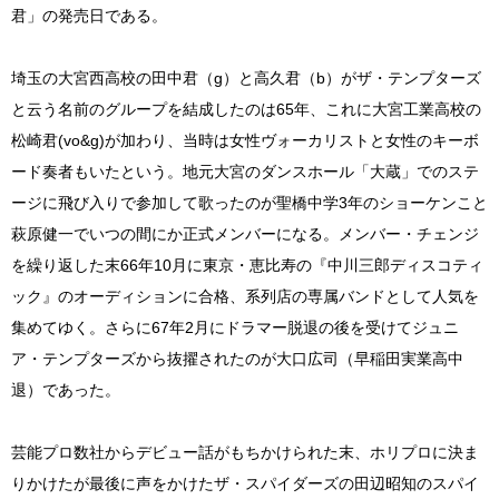
君」の発売日である。
埼玉の大宮西高校の田中君（g）と高久君（b）がザ・テンプターズ
と云う名前のグループを結成したのは65年、これに大宮工業高校の
松崎君(vo&g)が加わり、当時は女性ヴォーカリストと女性のキーボ
ード奏者もいたという。地元大宮のダンスホール「大蔵」でのステ
ージに飛び入りで参加して歌ったのが聖橋中学3年のショーケンこと
萩原健一でいつの間にか正式メンバーになる。メンバー・チェンジ
を繰り返した末66年10月に東京・恵比寿の『中川三郎ディスコティ
ック』のオーディションに合格、系列店の専属バンドとして人気を
集めてゆく。さらに67年2月にドラマー脱退の後を受けてジュニ
ア・テンプターズから抜擢されたのが大口広司（早稲田実業高中
退）であった。
芸能プロ数社からデビュー話がもちかけられた末、ホリプロに決ま
りかけたが最後に声をかけたザ・スパイダーズの田辺昭知のスパイ