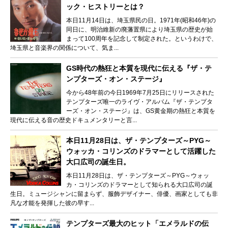
ック・ヒストリーとは？
本日11月14日は、埼玉県民の日。1971年(昭和46年)の
同日に、明治維新の廃藩置県により埼玉県の歴史が始
まって100周年を記念して制定された。というわけで、
埼玉県と音楽界の関係について、気ま...
GS時代の熱狂と本質を現代に伝える『ザ・テ
ンプターズ・オン・ステージ』
今から48年前の今日1969年7月25日にリリースされた
テンプターズ唯一のライヴ・アルバム『ザ・テンプタ
ーズ・オン・ステージ』は、GS黄金期の熱狂と本質を
現代に伝える音の歴史ドキュメンタリーと言...
本日11月28日は、ザ・テンプターズ～PYG～
ウォッカ・コリンズのドラマーとして活躍した
大口広司の誕生日。
本日11月28日は、ザ・テンプターズ～PYG～ウォッ
カ・コリンズのドラマーとして知られる大口広司の誕
生日。ミュージシャンに留まらず、服飾デザイナー、俳優、画家としても非
凡な才能を発揮した彼の早す...
テンプターズ最大のヒット「エメラルドの伝