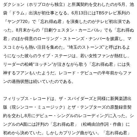
ダクション（ホリプロから独立）と所属契約を交わしたのが5月、池
袋「ドラム」出演が初仕事となる。6月13日にはTBSテレビ系列の
『ヤング720』で「忘れ得ぬ君」を演奏したのがテレビ初出演であ
った。8月末からの『日劇ウェスタン・カーニバル』でも「忘れ得ぬ
君」のほか得意のローリング・ストーンズ・ナンバーを披露し、マ
スコミからも熱い注目を集めた。“埼玉のストーンズ”と呼ばれるよ
うになった彼らのライブ・ステージは、若い女性ファンが熱狂し、
リーダーの松崎“ヨッチン”が泣きながら歌う「忘れ得ぬ君」には失
神するフアンもいたようだ。レコード・デビューの半年前からファ
ンの過熱状態は続いていたのである。
フィリップス・レコードは、ザ・スパイダーズと同様に新興楽譜出
版（現シンコー・ミュージック）とザ・テンプターズの原盤録音契
約を交わし8月にデビュー・シングルのレコーディングに入った。シ
ングルのA面には評判の「忘れ得ぬ君」（松崎由治作詞・作曲）に
初めから決めていた。しかしカプリング曲がない。「忘れ得ぬ君」