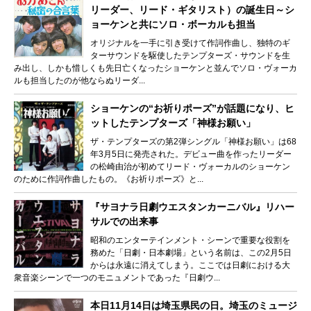
リーダー、リード・ギタリスト）の誕生日～シ
ョーケンと共にソロ・ボーカルも担当
オリジナルを一手に引き受けて作詞作曲し、独特のギ
ターサウンドを駆使したテンプターズ・サウンドを生
み出し、しかも惜しくも先日亡くなったショーケンと並んでソロ・ヴォーカ
ルも担当したのが他ならぬリーダ...
ショーケンの“お祈りポーズ”が話題になり、ヒ
ットしたテンプターズ「神様お願い」
ザ・テンプターズの第2弾シングル「神様お願い」は68
年3月5日に発売された。デビュー曲を作ったリーダー
の松崎由治が初めてリード・ヴォーカルのショーケン
のために作詞作曲したもの。《お祈りポーズ》と...
『サヨナラ日劇ウエスタンカーニバル』リハー
サルでの出来事
昭和のエンターテインメント・シーンで重要な役割を
務めた「日劇・日本劇場」という名前は、この2月5日
からは永遠に消えてしまう。ここでは日劇における大
衆音楽シーンで一つのモニュメントであった『日劇ウ...
本日11月14日は埼玉県民の日。埼玉のミュージ