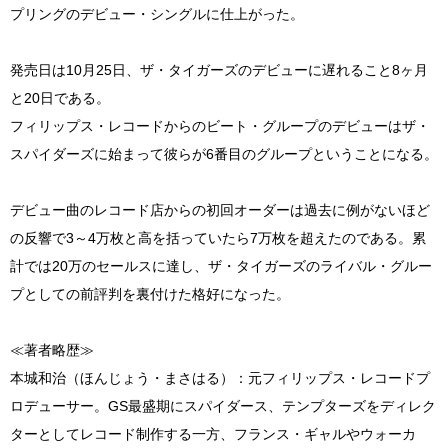
プリングのデビュー・シングルに仕上がった。
発売日は10月25日、ザ・タイガーズのデビューに遅れること8ヶ月
と20日である。
フィリップス・レコードからのビート・グループのデビューはザ・
スパイダーズに始まって彼らが6番目のグループということになる。
デビュー曲のレコード店からの初回オーダーは過去に例がないほど
の反響で3～4万枚と高を括っていたら7万枚を超えたのである。累
計では20万のセールスに達し、ザ・タイガーズのライバル・グルー
プとしての前評判を裏付けた格好になった。
≪著者略歴≫
本城和治（ほんじょう・まさはる）：元フィリップス・レコードプ
ロデューサー。GS最盛期にスパイダース、テンプターズをディレク
ターとしてレコード制作する一方、フランス・ギャルやウォーカ