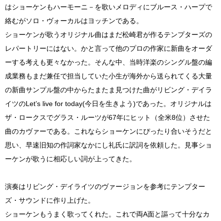
はショーケンもハーモーニ－を歌いメロディにブルース・ハープで
絡むがソロ・ヴォーカルはヨッチンである。
ショーケンが歌うオリジナル曲はまだ松崎君が作るテンプターズの
レパートリーにはない。かと言って他のプロの作家に新曲をオーダ
ーする考えも更々なかった。そんな中、当時洋楽のシングル盤の編
成業務もまだ兼任で担当していた小生が海外から送られてくる大量
の新曲サンプル盤の中からたまたま見つけた曲がリビング・デイラ
イツのLet’s live for today(今日を生きよう)であった。オリジナルは
ザ・ロークスでグラス・ルーツが67年にヒット（全米8位）させた
曲のカヴァーである。これならショーケンにぴったり合いそうだと
思い、早速旧知の作詞家なかにし礼氏に訳詞を依頼した。見事ショ
ーケンが歌うに相応しい詞が上ってきた。
演奏はリビング・デイライツのヴァージョンを参考にテンプター
ズ・サウンドに作り上げた。
ショーケンもうまく歌ってくれた。これで両A面と謳って十分なカ