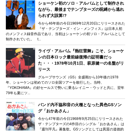
ショーケン初のソロ・アルバムとして制作され
ながら、最後までテンプターズの呪縛から逃れ
られず大誤算!?
今から46年前の今日1969年12月20日にリリースされた
『ザ・テンプターズ・イン・メンフィス』は日本人初
のメンフィス録音作品であり、当初はショーケンの初ソロ・アルバムとして
制作されていた。 t...
ライヴ・アルバム『熱狂雷舞』こそ、ショーケ
ンの日本ロック最前線復帰の証明書だっ
た・・・1978年10月1日、萩原健一の名盤がリ
リース
グループサウンズ（GS）全盛期から10年後の1978
年、ショーケンは初めてのソロ全国ツアーを敢行した。当時、
『YOKOHAMA』の好セールスで勢いに乗るレイニー・ウッドと共に、翌年
79年も夏にツ...
バンド内不協和音の火種となった異色GSソン
グ「おかあさん」
今から47年前の今日1968年9月25日にリリースされた
ザ・テンプターズの4作目のシングル「おかあさん」は
『週刊平凡』募集歌。GSソングとしては異質の道徳的