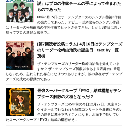
説」はプロの作家チームの手によって生まれた
ものであった
68年6月15日はザ・テンプターズのシングル盤第3作目
の発売日であった。デビュー以来彼らのシングル作品
はリーダーの松崎由治の作詞作曲でヒットさせてきた。しかし3作目は思い
切ってプロの新鮮な感覚で...
[第7回読者投稿コラム] 4月16日はテンプターズ
のリーダー松崎由治氏の誕生日 text by 源
茂樹
ザ・テンプターズのリーダー松崎由治氏を覚えていま
すか？ ザ・テンプターズ解散以来あまり表舞台に登場
しないため、忘れられた存在になりつつありますが、彼の存在がザ・テンプ
ターズの成功の原動力であっ...
最強スーパーグループ「PYG」結成構想がテン
プターズ解散の火種となった!?
ザ・テンプターズは45年前の今日12月27日、東京サン
ケイホールで行なわれた解散コンサートを最後にその5
年の歴史に幕を下ろすことになる。水面下で動いてい
たスーパーグループ「PYG」結成の構想がそ...