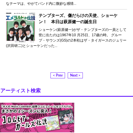
なテーマは、やがてバンド内に微妙な感情...
テンプターズ、傷だらけの天使、ショーケ
ン！ 本日は萩原健一の誕生日
ショーケン(萩原健一)がザ・テンプターズの一員として
世に出たのは1967年10 月25日、17歳の時。 グルー
プ・サウンズ(GS)の2本柱はザ・タイガースのジュリー
(沢田研二)とショーケンだった...
< Prev
Next >
アーティスト検索