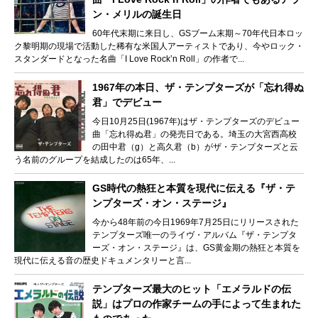
ン・メリルの誕生日
60年代末期に来日し、GSブーム末期～70年代日本ロッ
ク黎明期の現場で活動した稀有な米国人アーティストであり、今やロック・
スタンダードとなった名曲「I Love Rock’n Roll」の作者で...
1967年の本日、ザ・テンプターズが「忘れ得ぬ
君」でデビュー
今日10月25日(1967年)はザ・テンプターズのデビュー
曲「忘れ得ぬ君」の発売日である。埼玉の大宮西高校
の田中君（g）と高久君（b）がザ・テンプターズと云
う名前のグループを結成したのは65年、...
GS時代の熱狂と本質を現代に伝える『ザ・テ
ンプターズ・オン・ステージ』
今から48年前の今日1969年7月25日にリリースされた
テンプターズ唯一のライヴ・アルバム『ザ・テンプタ
ーズ・オン・ステージ』は、GS黄金期の熱狂と本質を
現代に伝える音の歴史ドキュメンタリーと言...
テンプターズ最大のヒット「エメラルドの伝
説」はプロの作家チームの手によって生まれた