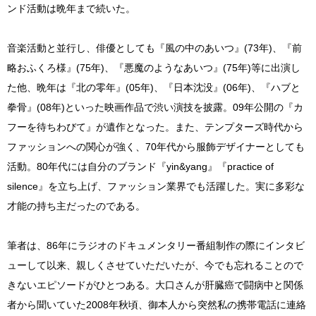
ンド活動は晩年まで続いた。
音楽活動と並行し、俳優としても『風の中のあいつ』(73年)、『前
略おふくろ様』(75年)、『悪魔のようなあいつ』(75年)等に出演し
た他、晩年は『北の零年』(05年)、『日本沈没』(06年)、『ハブと
拳骨』(08年)といった映画作品で渋い演技を披露。09年公開の『カ
フーを待ちわびて』が遺作となった。また、テンプターズ時代から
ファッションへの関心が強く、70年代から服飾デザイナーとしても
活動。80年代には自分のブランド『yin&yang』『practice of
silence』を立ち上げ、ファッション業界でも活躍した。実に多彩な
才能の持ち主だったのである。
筆者は、86年にラジオのドキュメンタリー番組制作の際にインタビ
ューして以来、親しくさせていただいたが、今でも忘れることので
きないエピソードがひとつある。大口さんが肝臓癌で闘病中と関係
者から聞いていた2008年秋頃、御本人から突然私の携帯電話に連絡