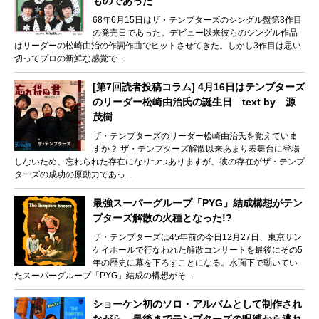
ものであった
68年6月15日はザ・テンプターズのシングル盤第3作目
の発売日であった。デビュー以来彼らのシングル作品
はリーダーの松崎由治の作詞作曲でヒットさせてきた。しかし3作目は思い
切ってプロの新鮮な感覚で...
[第7回読者投稿コラム] 4月16日はテンプターズ
のリーダー松崎由治氏の誕生日 text by 源
茂樹
ザ・テンプターズのリーダー松崎由治氏を覚えていま
すか？ ザ・テンプターズ解散以来あまり表舞台に登場
しないため、忘れられた存在になりつつありますが、彼の存在がザ・テンプ
ターズの成功の原動力であっ...
最強スーパーグループ「PYG」結成構想がテン
プターズ解散の火種となった!?
ザ・テンプターズは45年前の今日12月27日、東京サン
ケイホールで行なわれた解散コンサートを最後にその5
年の歴史に幕を下ろすことになる。水面下で動いてい
たスーパーグループ「PYG」結成の構想がそ...
ショーケン初のソロ・アルバムとして制作され