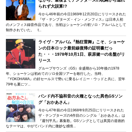
ながら、最後までテンプターズの呪縛から逃れ
られず大誤算!?
今から46年前の今日1969年12月20日にリリースされた
『ザ・テンプターズ・イン・メンフィス』は日本人初
のメンフィス録音作品であり、当初はショーケンの初ソロ・アルバムとして
制作されていた。 t...
ライヴ・アルバム『熱狂雷舞』こそ、ショーケ
ンの日本ロック最前線復帰の証明書だっ
た・・・1978年10月1日、萩原健一の名盤がリ
リース
グループサウンズ（GS）全盛期から10年後の1978
年、ショーケンは初めてのソロ全国ツアーを敢行した。当時、
『YOKOHAMA』の好セールスで勢いに乗るレイニー・ウッドと共に、翌年
79年も夏にツ...
バンド内不協和音の火種となった異色GSソン
グ「おかあさん」
今から47年前の今日1968年9月25日にリリースされた
ザ・テンプターズの4作目のシングル「おかあさん」は
『週刊平凡』募集歌。GSソングとしては異質の道徳的
なテーマは、やがてバンド内に微妙な感情...