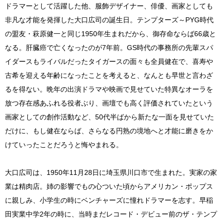
ドラマーとして活躍した他、服飾デザイナー、俳優、画家としても
非凡な才能を発揮した大口広司の誕生日。テンプターズ～PYG時代
の盟友・萩原健一と同じ1950年生まれだから、御存命ならば66歳と
なる。肝臓癌で亡くなったのが7年前。GS時代の事務所の先輩スパ
イダースもライバルだったタイガースの面々も全員健在で、喜寿や
古希を迎える年齢になったことを考えると、なんとも早世と言わざ
るを得ない。晩年の出演ドラマや映画で見せていた特異なオーラを
放つ存在感あふれる役者ぶり、画壇でも高く評価されていたという
画家としての創作活動など、50代半ばから新たな一面を見せていた
だけに、もし健在ならば、さらなる円熟の境地へと才能に磨きをか
けていったことだろうと悔やまれる。
大口広司は、1950年11月28日に埼玉県川口市で生まれた。実家の家
業は精肉店。姉の影響でもの心ついた頃からアメリカン・ポップス
に親しみ、小学生の時にベンチャーズに憧れドラマーを志す。早稲
田実業中学2年の時に、当時まだレコード・デビュー前のザ・テンプ