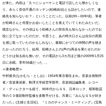
が来た。内容は「久々にショーケンと電話で話したら懐かしくな
り、永らく音信不通のヨッチン(松崎由治)とも話がしたいので、連
絡先を知らないか？」ということだった。以前(99～00年頃)、筆者
が松崎さんと何度かお会いしたことを覚えていてくれたみたいだ。
残念ながら、その頃はもう松崎さんの所在先も知らなかったのでお
役に立てなかったのだが、今思うと、あの時大口さんは自分の死期
を感じ取っていたのかもしれない。最期にかつての仲間の声を聴き
たかったのだろう。結局、松崎さんとの(声の)再会を果たせたのか
どうかは知る由も無いが、その電話から3カ月ほど後の2009年1月25
日に永眠。享年58歳だった…。
≪著者略歴≫
中村俊夫(なかむら・としお)：1954年東京都生まれ。音楽企画制作
者／音楽著述家。駒澤大学経営学部卒。音楽雑誌編集者、レコー
ド・ディレクターを経て、90年代からＧＳ、日本ロック、昭和歌謡
等のＣＤ復刻制作監修を多数手がける。共著に『みんなＧＳが好き
だった』(主婦と生活社)、『ミカのチャンス・ミーティング』(宝島