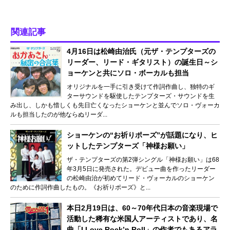
関連記事
4月16日は松崎由治氏（元ザ・テンプターズの
リーダー、リード・ギタリスト）の誕生日～シ
ョーケンと共にソロ・ボーカルも担当
オリジナルを一手に引き受けて作詞作曲し、独特のギ
ターサウンドを駆使したテンプターズ・サウンドを生
み出し、しかも惜しくも先日亡くなったショーケンと並んでソロ・ヴォーカ
ルも担当したのが他ならぬリーダ...
ショーケンの“お祈りポーズ”が話題になり、ヒ
ットしたテンプターズ「神様お願い」
ザ・テンプターズの第2弾シングル「神様お願い」は68
年3月5日に発売された。デビュー曲を作ったリーダー
の松崎由治が初めてリード・ヴォーカルのショーケン
のために作詞作曲したもの。《お祈りポーズ》と...
本日2月19日は、60～70年代日本の音楽現場で
活動した稀有な米国人アーティストであり、名
曲「I Love Rock’n Roll」の作者でもあるアラ