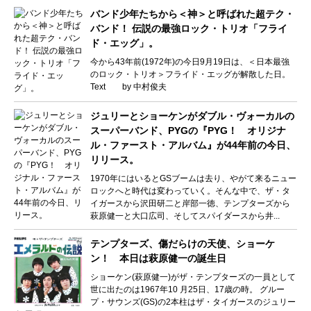
バンド少年たちから＜神＞と呼ばれた超テク・
バンド！ 伝説の最強ロック・トリオ「フライ
ド・エッグ」。
今から43年前(1972年)の今日9月19日は、＜日本最強
のロック・トリオ＞フライド・エッグが解散した日。
Text by 中村俊夫
ジュリーとショーケンがダブル・ヴォーカルの
スーパーバンド、PYGの『PYG！ オリジナ
ル・ファースト・アルバム』が44年前の今日、
リリース。
1970年にはいるとGSブームは去り、やがて来るニュー
ロックへと時代は変わっていく。そんな中で、ザ・タ
イガースから沢田研二と岸部一徳、テンプターズから
萩原健一と大口広司、そしてスパイダースから井...
テンプターズ、傷だらけの天使、ショーケ
ン！ 本日は萩原健一の誕生日
ショーケン(萩原健一)がザ・テンプターズの一員として
世に出たのは1967年10 月25日、17歳の時。 グルー
プ・サウンズ(GS)の2本柱はザ・タイガースのジュリー