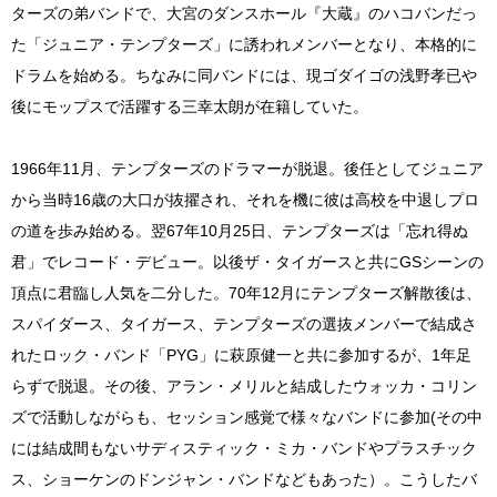
ターズの弟バンドで、大宮のダンスホール『大蔵』のハコバンだっ
た「ジュニア・テンプターズ」に誘われメンバーとなり、本格的に
ドラムを始める。ちなみに同バンドには、現ゴダイゴの浅野孝已や
後にモップスで活躍する三幸太朗が在籍していた。
1966年11月、テンプターズのドラマーが脱退。後任としてジュニア
から当時16歳の大口が抜擢され、それを機に彼は高校を中退しプロ
の道を歩み始める。翌67年10月25日、テンプターズは「忘れ得ぬ
君」でレコード・デビュー。以後ザ・タイガースと共にGSシーンの
頂点に君臨し人気を二分した。70年12月にテンプターズ解散後は、
スパイダース、タイガース、テンプターズの選抜メンバーで結成さ
れたロック・バンド「PYG」に萩原健一と共に参加するが、1年足
らずで脱退。その後、アラン・メリルと結成したウォッカ・コリン
ズで活動しながらも、セッション感覚で様々なバンドに参加(その中
には結成間もないサディスティック・ミカ・バンドやプラスチック
ス、ショーケンのドンジャン・バンドなどもあった）。こうしたバ