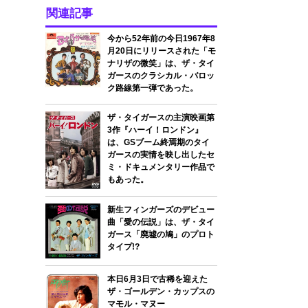
関連記事
今から52年前の今日1967年8
月20日にリリースされた「モ
ナリザの微笑」は、ザ・タイ
ガースのクラシカル・バロッ
ク路線第一弾であった。
ザ・タイガースの主演映画第
3作『ハーイ！ロンドン』
は、GSブーム終焉期のタイ
ガースの実情を映し出したセ
ミ・ドキュメンタリー作品で
もあった。
新生フィンガーズのデビュー
曲「愛の伝説」は、ザ・タイ
ガース「廃墟の鳩」のプロト
タイプ!?
本日6月3日で古稀を迎えた
ザ・ゴールデン・カップスの
マモル・マヌー