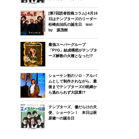
[第7回読者投稿コラム] 4月16
日はテンプターズのリーダー
松崎由治氏の誕生日 text
by 源茂樹
最強スーパーグループ
「PYG」結成構想がテンプタ
ーズ解散の火種となった!?
ショーケン初のソロ・アルバ
ムとして制作されながら、最
後までテンプターズの呪縛か
ら逃れられず大誤算!?
テンプターズ、傷だらけの天
使、ショーケン！ 本日は萩
原健一の誕生日