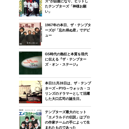
ズ”が話題になり、ヒットし
たテンプターズ「神様お願
い」
1967年の本日、ザ・テンプタ
ーズが「忘れ得ぬ君」でデビ
ュー
GS時代の熱狂と本質を現代
に伝える『ザ・テンプター
ズ・オン・ステージ』
本日11月28日は、ザ・テンプ
ターズ～PYG～ウォッカ・コ
リンズのドラマーとして活躍
した大口広司の誕生日。
テンプターズ最大のヒット
「エメラルドの伝説」はプロ
の作家チームの手によって生
まれたものであった