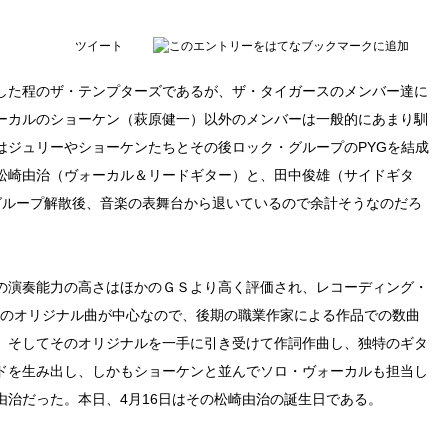
ツイート
分した程のザ・テンプターズであるが、ザ・タイガースのメンバー達に
ーカルのショーケン（萩原健一）以外のメンバーは一般的にあまり馴
はジュリーやショーケンたちとその後ロック・グループのPYGを結成
松崎由治（ヴォーカル＆リードギター）と、田中俊雄（サイドギタ
グループ解散後、音楽の表舞台から退いているので余計そうなのだろ
の演奏能力の高さはほかのＧＳより高く評価され、レコーディング・
ーのオリジナル曲が中心なので、後期の職業作家による作品での数曲
。そしてそのオリジナルを一手に引き受けて作詞作曲し、独特のギタ
ドを生み出し、しかもショーケンと並んでソロ・ヴォーカルも担当し
由治だった。本日、4月16日はその松崎由治の誕生日である。