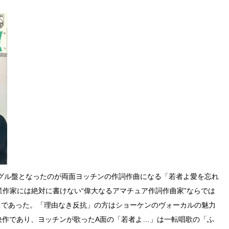
グル盤となったのが両面ヨッチンの作詞作曲になる「若者よ愛を忘れ
職業作家には絶対に書けない“偉大なるアマチュア作詞作曲家”ならでは
曲であった。「理由なき反抗」の方はショーケンのヴォーカルの魅力
快作であり、ヨッチンが歌ったA面の「若者よ…」は一転唱歌の「ふ