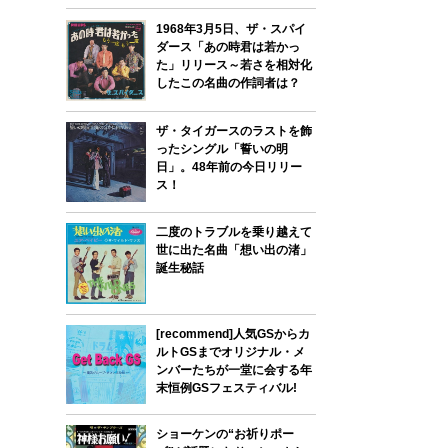
1968年3月5日、ザ・スパイ
ダース「あの時君は若かっ
た」リリース～若さを相対化
したこの名曲の作詞者は？
ザ・タイガースのラストを飾
ったシングル「誓いの明
日」。48年前の今日リリー
ス！
二度のトラブルを乗り越えて
世に出た名曲「想い出の渚」
誕生秘話
[recommend]人気GSからカ
ルトGSまでオリジナル・メ
ンバーたちが一堂に会する年
末恒例GSフェスティバル!
ショーケンの“お祈りポー