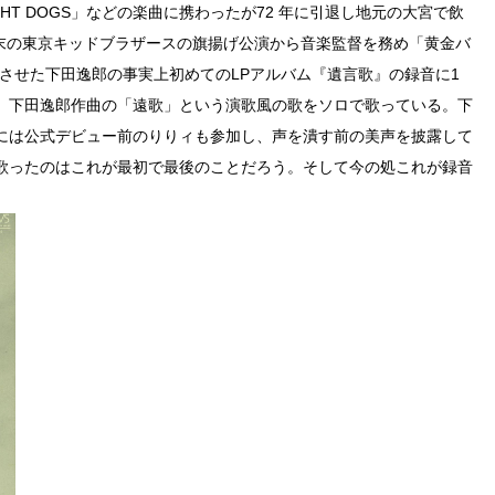
EIGHT DOGS」などの楽曲に携わったが72 年に引退し地元の大宮で飲
年末の東京キッドブラザースの旗揚げ公演から音楽監督を務め「黄金バ
させた下田逸郎の事実上初めてのLPアルバム『遺言歌』の録音に1
、下田逸郎作曲の「遠歌」という演歌風の歌をソロで歌っている。下
には公式デビュー前のりりィも参加し、声を潰す前の美声を披露して
歌ったのはこれが最初で最後のことだろう。そして今の処これが録音