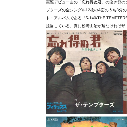
実際デビュー曲の「忘れ得ぬ君」の泣き節の
プターズの全シングル12枚のA面のうち3分
ト・アルバムである『5-1=0/THE TEMP
担当している。真に松崎由治が居なければザ