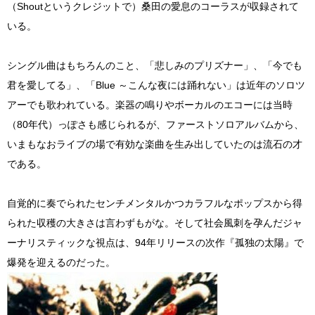
（Shoutというクレジットで）桑田の愛息のコーラスが収録されて
いる。
シングル曲はもちろんのこと、「悲しみのプリズナー」、「今でも
君を愛してる」、「Blue ～こんな夜には踊れない」は近年のソロツ
アーでも歌われている。楽器の鳴りやボーカルのエコーには当時
（80年代）っぽさも感じられるが、ファーストソロアルバムから、
いまもなおライブの場で有効な楽曲を生み出していたのは流石の才
である。
自覚的に奏でられたセンチメンタルかつカラフルなポップスから得
られた収穫の大きさは言わずもがな。そして社会風刺を孕んだジャ
ーナリスティックな視点は、94年リリースの次作『孤独の太陽』で
爆発を迎えるのだった。