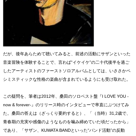
だが、後年あらためて聴いてみると、前述の活動にサザンといった
音楽冒険を体験することで、言わば“イケイケ”の二十代後半を過ご
したアーティストのファーストソロアルバムとしては、いささかペ
シミスティックな性格の楽曲が含まれているようにも受け取れた。
この疑問を、筆者は2012年、桑田のソロベスト盤『I LOVE YOU -
now & forever-』のリリース時のインタビューで率直にぶつけてみ
た。桑田の答えは（ざっくり要約すると）、「（当時）31,2歳で、
青春期の充実や感傷のようなものを噛み締めていた頃だったから」
であり、「サザン、KUWATA BANDといった“バンド活動”の反動