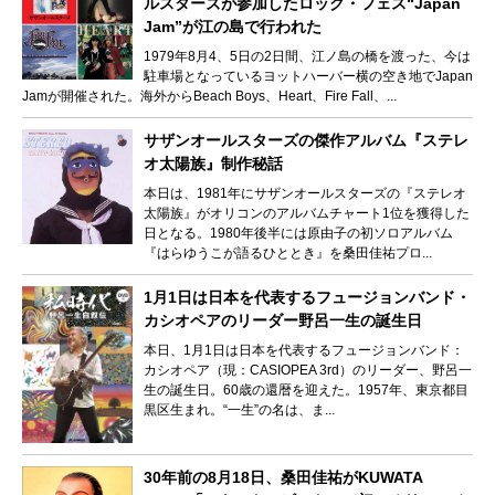
ルスターズが参加したロック・フェス“Japan
Jam”が江の島で行われた
1979年8月4、5日の2日間、江ノ島の橋を渡った、今は
駐車場となっているヨットハーバー横の空き地でJapan
Jamが開催された。海外からBeach Boys、Heart、Fire Fall、...
サザンオールスターズの傑作アルバム『ステレ
オ太陽族』制作秘話
本日は、1981年にサザンオールスターズの『ステレオ
太陽族』がオリコンのアルバムチャート1位を獲得した
日となる。1980年後半には原由子の初ソロアルバム
『はらゆうこが語るひととき』を桑田佳祐プロ...
1月1日は日本を代表するフュージョンバンド・
カシオペアのリーダー野呂一生の誕生日
本日、1月1日は日本を代表するフュージョンバンド：
カシオペア（現：CASIOPEA 3rd）のリーダー、野呂一
生の誕生日。60歳の還暦を迎えた。1957年、東京都目
黒区生まれ。“一生”の名は、ま...
30年前の8月18日、桑田佳祐がKUWATA