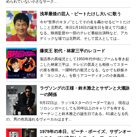
められていない小さなサーク...
浅草最後の芸人・ビートたけし大いに歌う
今や“世界のキタノ”としてその名を轟かせるビートたけ
しこと北野武。本日1月18日の誕生日を迎えて71歳と
なる。映画監督や一部のテレビ番組出演時など、アカ
デミックな場では北野武、そして芸人としては...
爆笑王 初代・林家三平のレコード
落語界の異端児として1950年代中頃にブームを巻き起
こした林家三平は、テレビの普及とも相俟ってスター
の座を獲得。一躍時代の寵児となる。なかでも鉄板ネ
タ「ヨシコさん」を歌うアコーディオンの小倉義雄...
ラヴソングの王様・鈴木雅之とサザンと大瀧詠
一の関係
9月22日は、ラッツ&スターのリーダーであり、現在は
ソロシンガーとしても30年以上のキャリアを有する、
マーチンこと鈴木雅之の誕生日である。61歳となる氏
の、男の色気溢れるヴォーカルはます...
1979年の本日、ビーチ・ボーイズ、サザンオー