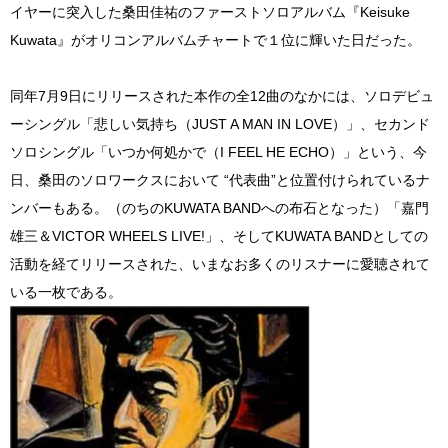
イヤーに突入した桑田佳祐のファーストソロアルバム『Keisuke
Kuwata』がオリコンアルバムチャートで１位に輝いた日だった。
同年7月9日にリリースされた本作の全12曲のなかには、ソロデビュ
ーシングル「悲しい気持ち（JUST A MAN IN LOVE）」、セカンド
ソロシングル「いつか何処かで（I FEEL HE ECHO）」という、今
日、桑田のソロワークスにおいて “代表曲”と位置付けられているナ
ンバーもある。（のちのKUWATA BANDへの布石となった）「嘉門
雄三＆VICTOR WHEELS LIVE!」、そしてKUWATA BANDとしての
活動を経てリリースされた、いまなお多くのリスナーに愛聴されて
いる一枚である。