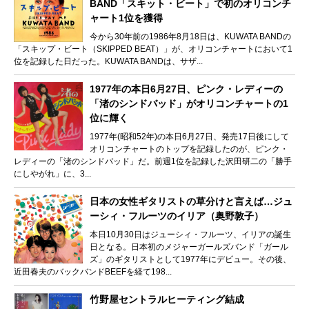
BAND「スキット・ビート」で初のオリコンチ
ャート1位を獲得
今から30年前の1986年8月18日は、KUWATA BANDの
「スキップ・ビート（SKIPPED BEAT）」が、オリコンチャートにおいて1
位を記録した日だった。KUWATA BANDは、サザ...
1977年の本日6月27日、ピンク・レディーの
「渚のシンドバッド」がオリコンチャートの1
位に輝く
1977年(昭和52年)の本日6月27日、発売17日後にして
オリコンチャートのトップを記録したのが、ピンク・
レディーの「渚のシンドバッド」だ。前週1位を記録した沢田研二の「勝手
にしやがれ」に、3...
日本の女性ギタリストの草分けと言えば…ジュ
ーシィ・フルーツのイリア（奥野敦子）
本日10月30日はジューシィ・フルーツ、イリアの誕生
日となる。日本初のメジャーガールズバンド「ガール
ズ」のギタリストとして1977年にデビュー。その後、
近田春夫のバックバンドBEEFを経て198...
竹野屋セントラルヒーティング結成