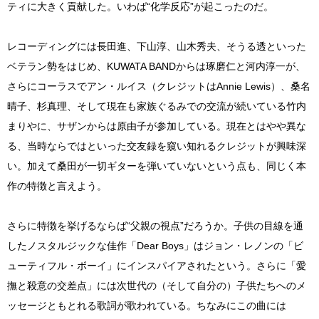
ティに大きく貢献した。いわば“化学反応”が起こったのだ。
レコーディングには長田進、下山淳、山木秀夫、そうる透といった
ベテラン勢をはじめ、KUWATA BANDからは琢磨仁と河内淳一が、
さらにコーラスでアン・ルイス（クレジットはAnnie Lewis）、桑名
晴子、杉真理、そして現在も家族ぐるみでの交流が続いている竹内
まりやに、サザンからは原由子が参加している。現在とはやや異な
る、当時ならではといった交友録を窺い知れるクレジットが興味深
い。加えて桑田が一切ギターを弾いていないという点も、同じく本
作の特徴と言えよう。
さらに特徴を挙げるならば“父親の視点”だろうか。子供の目線を通
したノスタルジックな佳作「Dear Boys」はジョン・レノンの「ビ
ューティフル・ボーイ」にインスパイアされたという。さらに「愛
撫と殺意の交差点」には次世代の（そして自分の）子供たちへのメ
ッセージともとれる歌詞が歌われている。ちなみにこの曲には