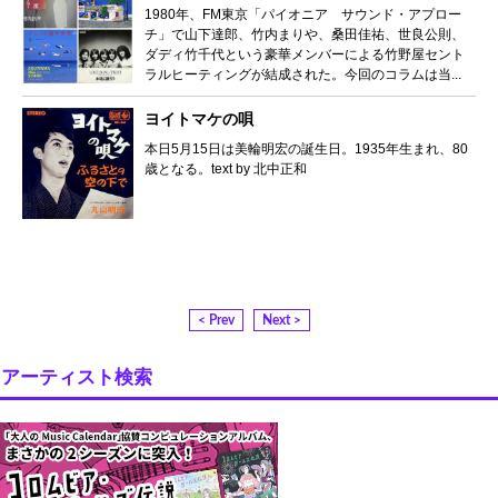
1980年、FM東京「パイオニア サウンド・アプロー
チ」で山下達郎、竹内まりや、桑田佳祐、世良公則、
ダディ竹千代という豪華メンバーによる竹野屋セント
ラルヒーティングが結成された。今回のコラムは当...
ヨイトマケの唄
本日5月15日は美輪明宏の誕生日。1935年生まれ、80
歳となる。text by 北中正和
< Prev
Next >
アーティスト検索