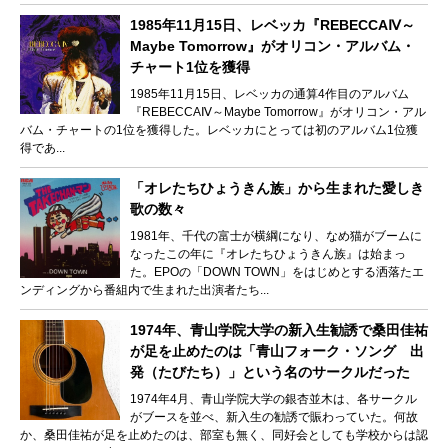
1985年11月15日、レベッカ『REBECCAⅣ～
Maybe Tomorrow』がオリコン・アルバム・
チャート1位を獲得
1985年11月15日、レベッカの通算4作目のアルバム
『REBECCAⅣ～Maybe Tomorrow』がオリコン・アル
バム・チャートの1位を獲得した。レベッカにとっては初のアルバム1位獲
得であ...
「オレたちひょうきん族」から生まれた愛しき
歌の数々
1981年、千代の富士が横綱になり、なめ猫がブームに
なったこの年に『オレたちひょうきん族』は始まっ
た。EPOの「DOWN TOWN」をはじめとする洒落たエ
ンディングから番組内で生まれた出演者たち...
1974年、青山学院大学の新入生勧誘で桑田佳祐
が足を止めたのは「青山フォーク・ソング 出
発（たびたち）」という名のサークルだった
1974年4月、青山学院大学の銀杏並木は、各サークル
がブースを並べ、新入生の勧誘で賑わっていた。何故
か、桑田佳祐が足を止めたのは、部室も無く、同好会としても学校からは認