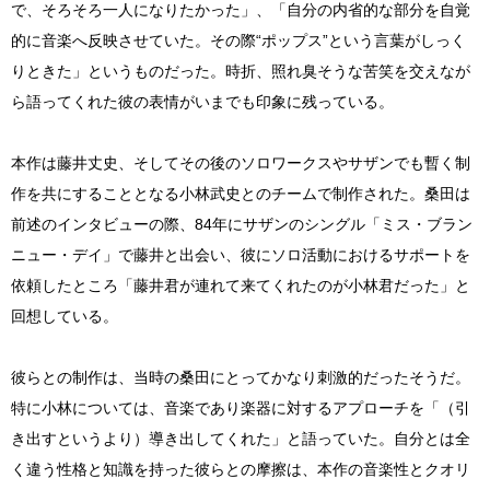
で、そろそろ一人になりたかった」、「自分の内省的な部分を自覚
的に音楽へ反映させていた。その際“ポップス”という言葉がしっく
りときた」というものだった。時折、照れ臭そうな苦笑を交えなが
ら語ってくれた彼の表情がいまでも印象に残っている。
本作は藤井丈史、そしてその後のソロワークスやサザンでも暫く制
作を共にすることとなる小林武史とのチームで制作された。桑田は
前述のインタビューの際、84年にサザンのシングル「ミス・ブラン
ニュー・デイ」で藤井と出会い、彼にソロ活動におけるサポートを
依頼したところ「藤井君が連れて来てくれたのが小林君だった」と
回想している。
彼らとの制作は、当時の桑田にとってかなり刺激的だったそうだ。
特に小林については、音楽であり楽器に対するアプローチを「（引
き出すというより）導き出してくれた」と語っていた。自分とは全
く違う性格と知識を持った彼らとの摩擦は、本作の音楽性とクオリ