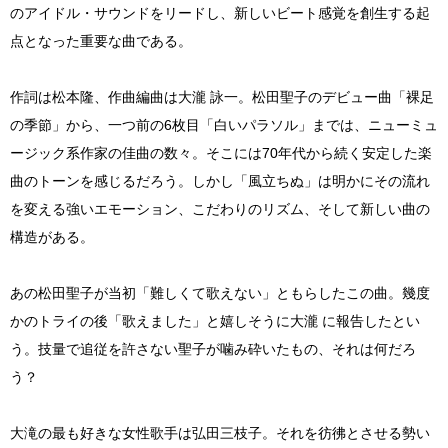
のアイドル・サウンドをリードし、新しいビート感覚を創生する起
点となった重要な曲である。
作詞は松本隆、作曲編曲は大瀧 詠一。松田聖子のデビュー曲「裸足
の季節」から、一つ前の6枚目「白いパラソル」までは、ニューミュ
ージック系作家の佳曲の数々。そこには70年代から続く安定した楽
曲のトーンを感じるだろう。しかし「風立ちぬ」は明かにその流れ
を変える強いエモーション、こだわりのリズム、そして新しい曲の
構造がある。
あの松田聖子が当初「難しくて歌えない」ともらしたこの曲。幾度
かのトライの後「歌えました」と嬉しそうに大瀧 に報告したとい
う。技量で追従を許さない聖子が噛み砕いたもの、それは何だろ
う？
大滝の最も好きな女性歌手は弘田三枝子。それを彷彿とさせる勢い