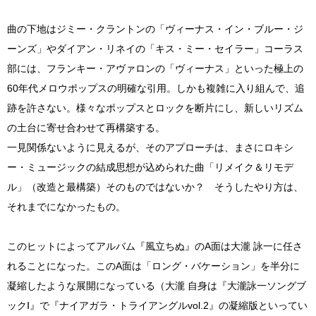
曲の下地はジミー・クラントンの「ヴィーナス・イン・ブルー・ジ
ーンズ」やダイアン・リネイの「キス・ミー・セイラー」コーラス
部には、フランキー・アヴァロンの「ヴィーナス」といった極上の
60年代メロウポップスの明確な引用。しかも複雑に入り組んで、追
跡を許さない。様々なポップスとロックを断片にし、新しいリズム
の土台に寄せ合わせて再構築する。
一見関係ないように見えるが、そのアプローチは、まさにロキシ
ー・ミュージックの結成思想が込められた曲「リメイク＆リモデ
ル」（改造と最構築）そのものではないか？ そうしたやり方は、
それまでになかったもの。
このヒットによってアルバム『風立ちぬ』のA面は大瀧 詠一に任さ
れることになった。このA面は「ロング・バケーション」を半分に
凝縮したような展開になっている（大瀧 自身は『大瀧詠一ソングブ
ックⅠ』で『ナイアガラ・トライアングルvol.2』の凝縮版といってい