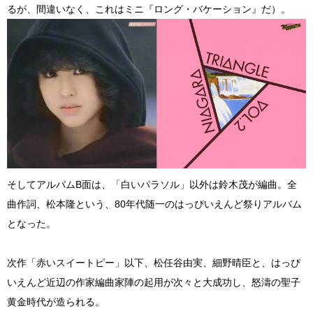
るが、間違いなく、これはミニ『ロング・バケーション』だ）。
そしてアルバムB面は、「白いパラソル」以外は鈴木茂が編曲。全
曲作詞、松本隆という、80年代随一のはっぴいえんど祭りアルバム
となった。
次作「赤いスイートピー」以下、松任谷由実、細野晴臣と、はっぴ
いえんど近辺の作家編曲家陣の起用が次々と大成功し、怒濤の聖子
黄金時代が造られる。