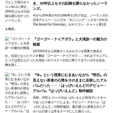
き、30年以上もその記録を譲らなかったノーラ
ンズ。
今から35年前の今日1980年11月17日は、ノーランズの
日本デビュー・シングル「ダンシング・シスター(I’m In
The Mood For Dancing)」がオリコン・チャート第1位
を獲得...
『ゴーゴー・ナイアガラ』と大滝詠一の魅力の
根源
1975年6月から関東ローカルのラジオ関東で放送さ
れ、伝説となったラジオ番組「ゴーゴー・ナイアガラ」。それまでマニアに
とっては雲の上だった大滝詠一がリスナーの元に降りてきてハガキを読み、
胸を熱く...
〝今〟という現実にむきあいながら〝明日〟の
見えない若者の心情をそのままに反映したアル
バムだった・・・はっぴいえんどのデビュー・
アルバム『はっぴいえんど』制作秘話
当時、URCレコードのはっぴいえんど担当デレクター
であった小倉エージによる、デビュー・アルバム『は
っぴいえんど』の制作秘話。夏の盛りに発表されたア
ルバムの多くは冬をテーマにした曲だった。