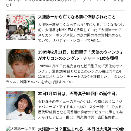
な1...
大瀧詠一から亡くなる前に依頼されたこと
大瀧詠一君が亡くなってもう4年になる。亡くなる少し
前に大瀧君はNHK-FMで放送していた『大瀧詠一のア
メリカン・ポップス伝』の次の回の為の資料集めをし
ていて、リバティー・レコードでA&R...
1985年2月11日、松田聖子「天使のウィンク」
がオリコンのシングル・チャート1位を獲得
1985年1月30日に発売された松田聖子の「天使のウィ
ンク」。通算20枚目となるこのシングル曲は同年2月
11日にオリコン・チャートの1位を獲得した。「白いパ
ラソル」以降アルバムを含むほぼすべての...
本日1月31日は、石野真子55回目の誕生日。
石野真子のデビューのきっかけは、今風に言えば「ジ
ャパニーズ・アイドル」=あの「スター誕生!」である。
歴代52組目となる同番組出身者のデビューに際して与
えられたデビュー曲は、阿久悠作詞・吉田拓郎作...
大滝詠一は？度生まれる…本日は大滝詠一の命