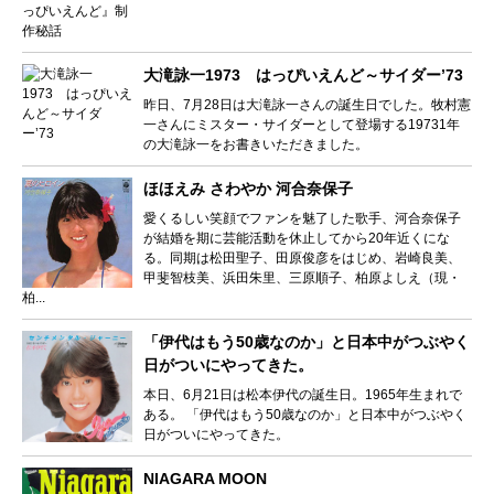
大滝詠一1973 はっぴいえんど～サイダー’73
昨日、7月28日は大滝詠一さんの誕生日でした。牧村憲
一さんにミスター・サイダーとして登場する19731年
の大滝詠一をお書きいただきました。
ほほえみ さわやか 河合奈保子
愛くるしい笑顔でファンを魅了した歌手、河合奈保子
が結婚を期に芸能活動を休止してから20年近くにな
る。同期は松田聖子、田原俊彦をはじめ、岩崎良美、
甲斐智枝美、浜田朱里、三原順子、柏原よしえ（現・
柏...
「伊代はもう50歳なのか」と日本中がつぶやく
日がついにやってきた。
本日、6月21日は松本伊代の誕生日。1965年生まれで
ある。 「伊代はもう50歳なのか」と日本中がつぶやく
日がついにやってきた。
NIAGARA MOON