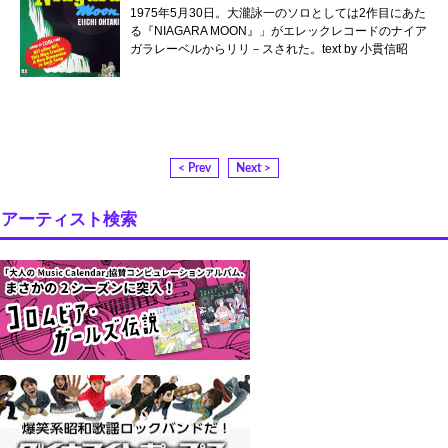
1975年5月30日。大瀧詠一のソロとしては2作目にあた
る『NIAGARA MOON』」がエレックレコードのナイア
ガラレーベルからリリ－スされた。text by 小貫信昭
< Prev
Next >
アーティスト検索