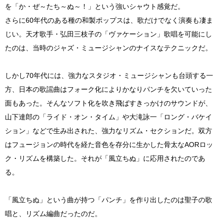
を「か・ぜ～たち～ぬ～！」という強いシャウト感覚だ。
さらに60年代のある種の和製ポップスは、歌だけでなく演奏も凄ま
じい。天才歌手・弘田三枝子の「ヴァケーション」歌唱を可能にし
たのは、当時のジャズ・ミュージシャンのナイスなテクニックだ。
しかし70年代には、強力なスタジオ・ミュージシャンも台頭する一
方、日本の歌謡曲はフォーク化によりかなりパンチを欠いていった
面もあった。そんなソフト化を吹き飛ばすきっかけのサウンドが、
山下達郎の「ライド・オン・タイム」や大滝詠一「ロング・バケイ
ション」などで生み出された、強力なリズム・セクションだ。双方
はフュージョンの時代を経た音色を存分に生かした骨太なAORロッ
ク・リズムを構築した。それが「風立ちぬ」に応用されたのであ
る。
「風立ちぬ」という曲が持つ「パンチ」を作り出したのは聖子の歌
唱と、リズム編曲だったのだ。