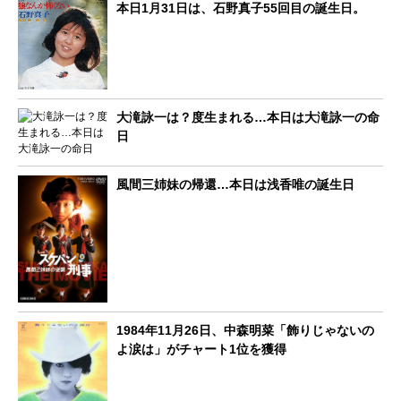
本日1月31日は、石野真子55回目の誕生日。
大滝詠一は？度生まれる…本日は大滝詠一の命
日
風間三姉妹の帰還…本日は浅香唯の誕生日
1984年11月26日、中森明菜「飾りじゃないの
よ涙は」がチャート1位を獲得