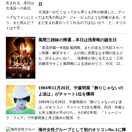
日
大滝詠一が亡くなってから早くも2年が経過した。ディ
ープなファンにとっては大滝の死はデ・ジャ・ビュのような印象がある。そ
う、また死んだ？ また生まれ変わってくれるのではないか？ と。キリス
トは十字...
風間三姉妹の帰還…本日は浅香唯の誕生日
「星流学園一年B組 風間唯。またの名を三代目スケバ
ン刑事・麻宮サキ！ 人の世に邪悪をなす闇の住人ど
も、許さんかいね！」…浅香唯が演じる主人公：三代
目麻宮サキこと風間唯による決めゼリフ。今日、12...
1984年11月26日、中森明菜「飾りじゃないの
よ涙は」がチャート1位を獲得
1984年11月26日、中森明菜の「飾りじゃないのよ涙
は」がオリコン・チャートで1位を獲得。作詞・作曲と
も井上陽水が手がけた。その約1年前、『ミュージッ
ク・フェア』で中森明菜と井上陽水が競演、そ...
海外女性グループとして初のオリコンNo.1に輝