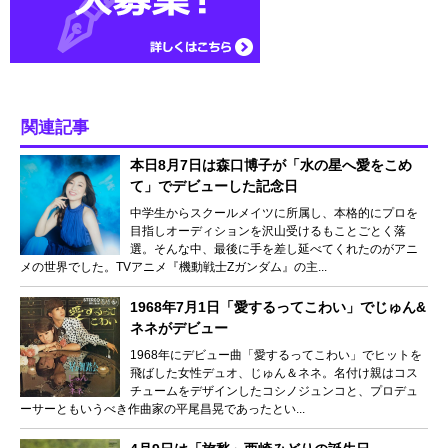
関連記事
本日8月7日は森口博子が「水の星へ愛をこめ
て」でデビューした記念日
中学生からスクールメイツに所属し、本格的にプロを
目指しオーディションを沢山受けるもことごとく落
選。そんな中、最後に手を差し延べてくれたのがアニ
メの世界でした。TVアニメ『機動戦士Ζガンダム』の主...
1968年7月1日「愛するってこわい」でじゅん&
ネネがデビュー
1968年にデビュー曲「愛するってこわい」でヒットを
飛ばした女性デュオ、じゅん＆ネネ。名付け親はコス
チュームをデザインしたコシノジュンコと、プロデュ
ーサーともいうべき作曲家の平尾昌晃であったとい...