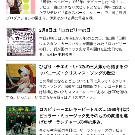
「可愛いベイビー」で62年にデビューした中尾ミエ。
デビュー曲はいきなり大ヒットとなる。同年に始まっ
たフジテレビ『森永スパーク・ショー』で、同じ渡辺
プロダクションの園まり、伊東ゆかりと共に司会を務...
2月8日は「ロカビリーの日」
本日2月8日は58年前(1958年)のこの日、第1回『日劇
ウエスタン・カーニバル』が開催された「ロカビリー
の日」。我が国のロック史が幕を開けた記念日であ
る。text by 中村俊夫
ひばり・チエミ・いづみの三人娘から始まるジ
ャパニーズ・クリスマス・ソングの歴史
この季節になるとどこにいても耳に入ってくるクリス
マス・ソング。宗教的には無関係でも、レコード棚に
は結構な数のクリスマス・レコードあるいはCDが存在
する。いったい、いつごろから我々はクリスマス・ソ...
ロカビリー～エレキ～ビートルズ…1960年代ポ
ピュラー・ミュージック史そのものの変遷を遂
げたザ・ランチャーズ8年の歩み。
今から48年前の今日は、ザ・ランチャーズのデビュー