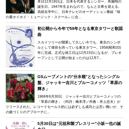
本日12月18日は、日本を代表するシンガー、布施明の
誕生日。1947年生まれなので、なんと古希を迎える。
高校在学中に、日本テレビのオーディション番組『味
の素ホイホイ・ミュージック・スクール』に合...
初公開から今年で59年となる東京タワーと歌謡
曲
スカイツリーが開業して久しい今でも、東京のシンボ
ルとして偉容を誇っている東京タワー。1958(昭和33)
年に完成。正式な竣工日は12月23日になるが、プレオ
ープンとして公開が始まったのは12月7...
GSムーブメントの“分水嶺”となったシングル
盤、ジャッキー吉川とブルーコメッツ「草原の
輝き」
1968年6月30日、ジャッキー吉川とブルーコメッツの
「草原の輝き」（作詞：橋本淳／作曲：井上忠夫）が
リリースされた。レコードセールス的には必ずしも成功とは言い難いが、そ
の曲づくりのアプローチに...
5月30日は“元祖和製プレスリー”小坂一也の誕