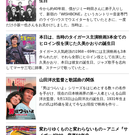
生日
今から約40年前、僕がジミー時田さんに弟子入りし
て、新宿の『WISHBONE』というカントリー音楽専門
のライヴハウスでウエイターをしていたときに、一度
だけ小坂一也さんをお見かけしました。当時は、...
本日は、当時のタイガース主演映画3本全ての
ヒロイン役を演じた久美かおりの誕生日
タイガース人気絶頂の1968～69年には主演映画も3本
作られたが、それら全部にヒロイン役として出演した
久美かおり、本日は彼女の誕生日。ジャズ歌手を志向
してマーサ三宅に師事、ステージで歌っていたと...
山田洋次監督と歌謡曲の関係
『男はつらいよ』シリーズをはじめとする数々の名作
を手がけ、現在の日本映画界の第一人者といえる山田
洋次監督。9月13日は山田洋次の誕生日。1931年生ま
れの氏は85歳を迎えて今なお現役で映画を作り...
変わりゆくものと変わらないもの～アニメ『サ