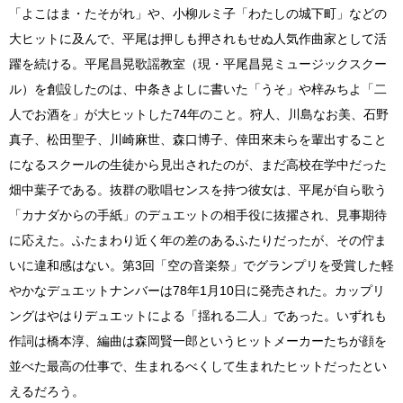
「よこはま・たそがれ」や、小柳ルミ子「わたしの城下町」などの
大ヒットに及んで、平尾は押しも押されもせぬ人気作曲家として活
躍を続ける。平尾昌晃歌謡教室（現・平尾昌晃ミュージックスクー
ル）を創設したのは、中条きよしに書いた「うそ」や梓みちよ「二
人でお酒を」が大ヒットした74年のこと。狩人、川島なお美、石野
真子、松田聖子、川崎麻世、森口博子、倖田來未らを輩出すること
になるスクールの生徒から見出されたのが、まだ高校在学中だった
畑中葉子である。抜群の歌唱センスを持つ彼女は、平尾が自ら歌う
「カナダからの手紙」のデュエットの相手役に抜擢され、見事期待
に応えた。ふたまわり近く年の差のあるふたりだったが、その佇ま
いに違和感はない。第3回「空の音楽祭」でグランプリを受賞した軽
やかなデュエットナンバーは78年1月10日に発売された。カップリ
ングはやはりデュエットによる「揺れる二人」であった。いずれも
作詞は橋本淳、編曲は森岡賢一郎というヒットメーカーたちが顔を
並べた最高の仕事で、生まれるべくして生まれたヒットだったとい
えるだろう。