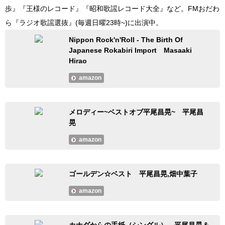
歩』『王様のレコード』『昭和歌謡レコード大全』など。FMおだわ
ら『ラジオ歌謡選抜』(毎週日曜23時~)に出演中。
Nippon Rock'n'Roll - The Birth Of
Japanese Rokabiri Import Masaaki
Hirao
amazon
メロディー~ベストオブ平尾昌晃~ 平尾昌
晃
amazon
ゴールデン☆ベスト 平尾昌晃,畑中葉子
amazon
カナダからの手紙（シングル） 平尾昌晃＆