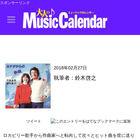
スポンサーリンク
2018年02月27日
執筆者：鈴木啓之
ツイート
ロカビリー歌手から作曲家へと転向して次々とヒット曲を世に送り