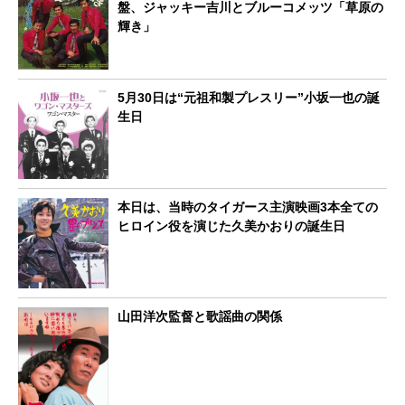
盤、ジャッキー吉川とブルーコメッツ「草原の
輝き」
5月30日は“元祖和製プレスリー”小坂一也の誕
生日
本日は、当時のタイガース主演映画3本全ての
ヒロイン役を演じた久美かおりの誕生日
山田洋次監督と歌謡曲の関係