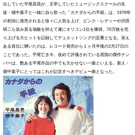
出していた平尾昌晃が、主宰していたミュージックスクールの生
徒・畑中葉子と一緒に自ら歌った「カナダからの手紙」は、1978年
の初頭に発売されると徐々に人気を上げ、ピンク・レディーや沢田
研二ら並み居る強敵を抑えて遂にオリコン1位を獲得。70万枚を売
り上げる大ヒットを記録してデュエットソングの定番となる。栄え
ある首位に輝いたのは、レコード発売から１ヶ月半後の2月27日の
ことであった。平尾亡き今、改めて評価されている屈指の傑作ナン
バーは、数ある平尾作品の中でも欠かせない一曲といえる。新人・
畑中葉子にとってはこれが記念すべきデビュー曲となった。