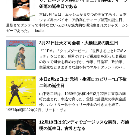
釜萢の誕生日である
本日5月7日は、ムッシュかまやつの実父であり、日本
ジャズ界のパイオニア的存在ティーブ釜萢の誕生日。
最期までダンディで小粋な歌いっぷりが魅力的な明治生まれのジャズ・シン
ガーであった。 text b...
3月22日は天才司会者・大橋巨泉の誕生日
『11PM』『クイズダービー』『世界まるごとHOWマ
ッチ』をはじめ、昭和のテレビ番組史を彩った名番組
の数々で司会を務めたほか、作家、評論家、政治家、
実業家などさまざまな顔を持つマルチタレントのハ...
本日2月22日は“元祖・生涯ロカビリー”山下敬
二郎の誕生日
山下敬二郎は、1939年(昭和14年)2月22日に東京の麹
町に生まれ、牛込で育った。父親は落語家の柳家金語
楼。カントリー歌手ウィリー沖山の付き人を経て、
1957年(昭和32年)2月、リード・ヴォ...
12月18日はダンディでゴージャスな男前、布施
明の誕生日。古希となる