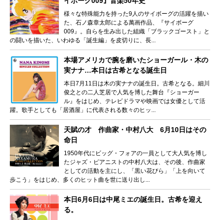
イボーグ009』音楽50年史
様々な特殊能力を持った9人のサイボーグの活躍を描い
た、石ノ森章太郎による萬画作品、『サイボーグ
009』。自らを生み出した組織「ブラックゴースト」と
の闘いを描いた、いわゆる「誕生編」を皮切りに、長...
本場アメリカで腕を磨いたショーガール・木の
実ナナ…本日は古希となる誕生日
本日7月11日は木の実ナナの誕生日。古希となる。細川
俊之との二人芝居で人気を博した舞台『ショーガー
ル』をはじめ、テレビドラマや映画では女優として活
躍。歌手としても「居酒屋」に代表される数々のヒッ...
天賦の才 作曲家・中村八大 6月10日はその
命日
1950年代にビッグ・フォアの一員として大人気を博し
たジャズ・ピアニストの中村八大は、その後、作曲家
としての活動を主にし、「黒い花びら」「上を向いて
歩こう」をはじめ、多くのヒット曲を世に送り出し...
本日6月6日は中尾ミエの誕生日。古希を迎え
る。