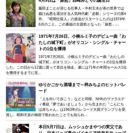
4月9日は「旅愁」西崎みどりの誕生日
藤田まことが演じる仕事人・中村主水が表の世界では
裁けぬ悪を退治する人気時代劇「必殺」シリーズの第4
作、『暗闇仕留人』の放送がスタートしたのは1974年
6月のこと。この番組の主題歌となった「旅愁」...
1971年7月26日、小柳ルミ子のデビュー曲「わ
たしの城下町」がオリコン・シングル・チャー
トの1位を獲得
1971年7月26日、小柳ルミ子のデビュー曲「わたしの
城下町」がオリコン・シングル・チャートの1位を獲得
した。この日から12週に渡って首位を独走、遂には71年の年間セールス1位
を獲得するまでに至...
ゆりかごから酒場まで～梓みちよのヒットパレ
ード
「上を向いて歩こう」などと同様、NHKのヴァラエテ
ィ番組『夢であいましょう』から生まれた「こんにち
は赤ちゃん」は1963年のレコード大賞グランプリを受
賞し、昭和天皇の御前で歌われたことでも知られ...
本日5月7日は、ムッシュかまやつの実父であ
り、日本ジャズ界のパイオニア的存在ティーブ