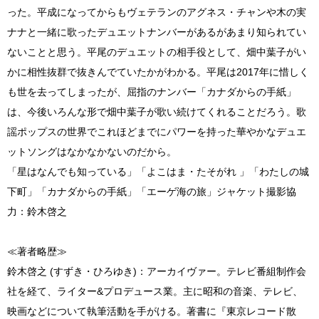
った。平成になってからもヴェテランのアグネス・チャンや木の実
ナナと一緒に歌ったデュエットナンバーがあるがあまり知られてい
ないことと思う。平尾のデュエットの相手役として、畑中葉子がい
かに相性抜群で抜きんでていたかがわかる。平尾は2017年に惜しく
も世を去ってしまったが、屈指のナンバー「カナダからの手紙」
は、今後いろんな形で畑中葉子が歌い続けてくれることだろう。歌
謡ポップスの世界でこれほどまでにパワーを持った華やかなデュエ
ットソングはなかなかないのだから。
「星はなんでも知っている」「よこはま・たそがれ 」「わたしの城
下町」「カナダからの手紙」「エーゲ海の旅」ジャケット撮影協
力：鈴木啓之
≪著者略歴≫
鈴木啓之 (すずき・ひろゆき)：アーカイヴァー。テレビ番組制作会
社を経て、ライター&プロデュース業。主に昭和の音楽、テレビ、
映画などについて執筆活動を手がける。著書に『東京レコード散