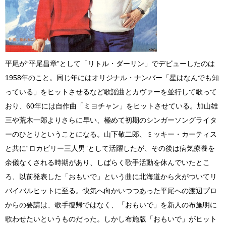
平尾が“平尾昌章”として「リトル・ダーリン」でデビューしたのは
1958年のこと。同じ年にはオリジナル・ナンバー「星はなんでも知
っている」をヒットさせるなど歌謡曲とカヴァーを並行して歌って
おり、60年には自作曲「ミヨチャン」をヒットさせている。加山雄
三や荒木一郎よりさらに早い、極めて初期のシンガーソングライタ
ーのひとりということになる。山下敬二郎、ミッキー・カーティス
と共に“ロカビリー三人男”として活躍したが、その後は病気療養を
余儀なくされる時期があり、しばらく歌手活動を休んでいたとこ
ろ、以前発表した「おもいで」という曲に北海道から火がついてリ
バイバルヒットに至る。快気へ向かいつつあった平尾への渡辺プロ
からの要請は、歌手復帰ではなく、「おもいで」を新人の布施明に
歌わせたいというものだった。しかし布施版「おもいで」がヒット