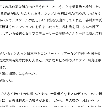
てくれる作家は誰なのだろうか？ ということを酒井氏と検討した。
竜童作品が続いたこともあり、シングル候補は別の作家がいいだろう
ルバムで、スケールのあるいい作品を沢山作ってくれた、谷村新司氏
宮橋近くのマンションにお住まいだった、谷村氏を酒井さんの部下
もしている優秀な女性プロデューサー金塚晴子さんと一緒に訪ねて行
人がいる」ときっと日本中をコンサート・ツアーなどで廻り全国を知
鉄の意向も完璧に取り入れた、大きなサビを持つメロディ (写真は谷
てきた。
人選に間違いはなかった。
があった。
」で大きく伸びやかに歌った後の、一番低くなるメロディの「♪いい日
分に、百恵独特の声の響きがある。しかも、その後の「♪日」や「♪
に綺麗に歌っていて、このCMのテーマのキャッチ・コピーを強く印