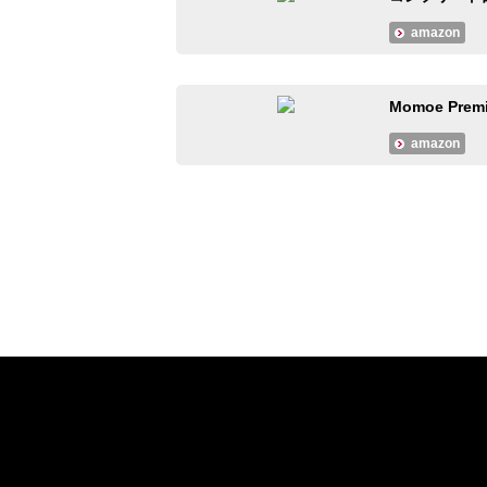
amazon
Momoe Prem
amazon
#大人のMusicCalendar