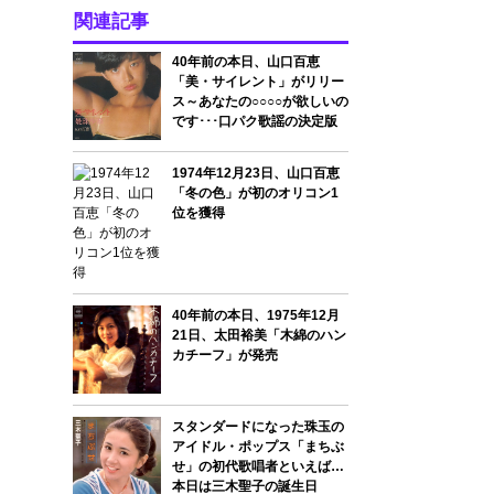
関連記事
40年前の本日、山口百恵
「美・サイレント」がリリー
ス～あなたの○○○○が欲しいの
です･･･口パク歌謡の決定版
1974年12月23日、山口百恵
「冬の色」が初のオリコン1
位を獲得
40年前の本日、1975年12月
21日、太田裕美「木綿のハン
カチーフ」が発売
スタンダードになった珠玉の
アイドル・ポップス「まちぶ
せ」の初代歌唱者といえば…
本日は三木聖子の誕生日