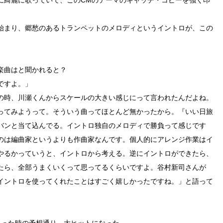
始まり、郷愁のあるトランペットのメロディというイントロが、この
楽曲はと聞かれると？
ですよ。」
の時、川瀬くんからスケールの大きい感じにって言われたんだよね。
ってみようって。そういう曲ってほとんど無かったから。『いい日旅
バンと当て込んでる。イントロ独自のメロディで勝負って感じです
のは編曲家というよりも作曲家なんです。個人的にアレンジ作業はイ
やるかっていうと、イントロから考える。逆にイントロができたら、
たら、全部うまくいくって思ってるくらいですよ。谷村新司さんが
イントロを使ってくれたことはすごく嬉しかったですね。」と語って
取った時の予想通り、大ヒットになった。