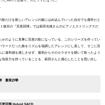
。
の歌だけを新しいアレンジの曲にはめ込んでいった自分でも傑作だと
の１枚目の『百恵回帰』では萩田光雄さんのピアノとストリングスだ
。
たかのように見事に百恵の歌になっている。このシリーズを作ってい
バラードだった曲をリズムを強調したアレンジにし直して、そこに百
ムに違和感を感じさせず、最初からそのカラオケを聴いて歌ったよう
な包容力を持っていることを、萩田さんと感心したことを思い出し
碑 曼珠沙華
回帰 Hybrid SACD