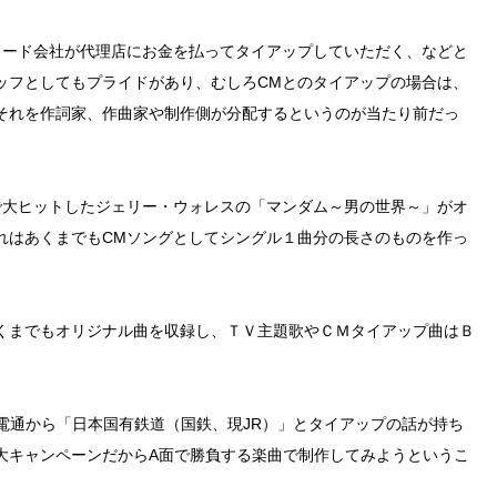
コード会社が代理店にお金を払ってタイアップしていただく、などと
ッフとしてもプライドがあり、むしろCMとのタイアップの場合は、
それを作詞家、作曲家や制作側が分配するというのが当たり前だっ
で大ヒットしたジェリー・ウォレスの「マンダム～男の世界～」がオ
れはあくまでもCMソングとしてシングル１曲分の長さのものを作っ
くまでもオリジナル曲を収録し、ＴＶ主題歌やＣＭタイアップ曲はＢ
由で電通から「日本国有鉄道（国鉄、現JR）」とタイアップの話が持ち
大キャンペーンだからA面で勝負する楽曲で制作してみようというこ