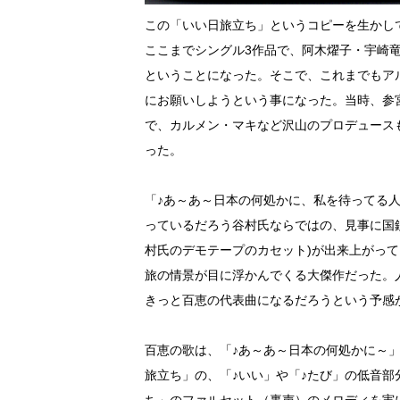
この「いい日旅立ち」というコピーを生かし
ここまでシングル3作品で、阿木燿子・宇崎
ということになった。そこで、これまでもア
にお願いしようという事になった。当時、参
で、カルメン・マキなど沢山のプロデュース
った。
「♪あ～あ～日本の何処かに、私を待ってる
っているだろう谷村氏ならではの、見事に国
村氏のデモテープのカセット)が出来上がっ
旅の情景が目に浮かんでくる大傑作だった。
きっと百恵の代表曲になるだろうという予感
百恵の歌は、「♪あ～あ～日本の何処かに～
旅立ち」の、「♪いい」や「♪たび」の低音部
ち」のファルセット（裏声）のメロディを実