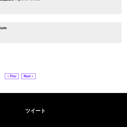
ium
< Prev
Next >
ツイート
@otona_music_walkerさん
をフォロー